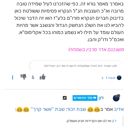
באמרך מאמר נורא זה, כפי שהזכרנו לעיל שמידה טובה
מרובה וא"כ העצבות הנ"ל הנקרא פסימיות ששולטת כאן
בדיבוק חברים הנקרא פורו"ם בלע"ז הוא זה הדבר שיכול
להביא לנו את השלג הנחשק הגדול והנשגב אשר מהיות
העולם עומד על תילו לא נשמע כמוהו בכל אקלימוס"א.
ואכמ"ל ודו"ק והבן.
משנכנס אדר מרבין בשמחה!
מזג האוויר היא חוויה שמסוגלת להשכיח את רוב הטרדות!
5
תגובה 1
ז'ק
👑 מלך ההימורים
אדיב
אמר ב
שבת זכור: שבת ''אשר קרך''
:
ז'ק
אוי לנו אם הקרירות תגיע מעמלק.