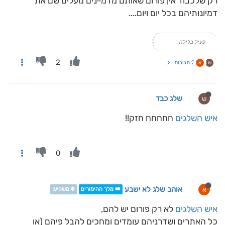
רק שלכבוד אין פורום שאותם מדמיינים מעלים שם את
דמיונותיהם בכל יום ויום....
פעיל בלילה
2
2 תגובות
ש
א
שלג כבד
ש
איש השלגים
חחחחח חזק!!
0
אוהב שלג לא ישבע
א
👑 מלך ההימורים
❄️ משקיען
איש השלגים
לא רק פורום יש להם,
כל האתרים ושדרניהם עומדים ומחכים להבל פיהם (או