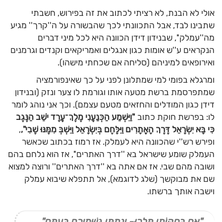
אולי לא הבנת, לא רציתי לכתוב את זה בפירוש, חשבתי
שתבינו לבד, אבל התכוונתי לכך שהבשורה על ה''קרך'' מגיע
מה''עמלק'', שבנידון דידן הכוונה היא לכל מיני דברים
הנקראים ע''ש אומות כגון אנגלים ואמריקאים וקנדים וגרמנים
ואירופאים למיניהם (סליחה אם שכחתי מישהו).
ומרגלא בפומי למי שמתלונן לפני על כך שאינפורמציה
שמתפרסמת ברשת מטעה אותו וגורמת לו צער ונזק (ובנידון
דידן כגון המודלים והחזאים מטעם עצמם). וכך אני נוהג לומר
לו: בפרשת חוקת כתוב
"וַיִּשְׁמַע הַכְּנַעֲנִי מֶלֶךְ־עֲרָד יֹשֵׁב הַנֶּגֶב
כִּי בָּא יִשְׂרָאֵל דֶּרֶךְ הָאֲתָרִים וַיִּלָּחֶם בְּיִשְׂרָאֵל וַיִּשְׁבְּ מִמֶּנּוּ שֶׁבִי",
,
ופירש רש''י שהכוונה היא לעמלק. אז רמוז בכתוב שכאשר
העמלק שומע שישראל בא ''דרך האתרים'', אז הוא נלחם בהם
ושובה מהם שבי. אז אם אתה בא ''דרך האתרים'' ורוצה למצוא
שם את מבוקשך (שלג לדוגמא), אל תתפלא שיבוא עמלק
וישבה אותך ברשתו.
"אִם בְּחֻקּוֹתַי תֵּלֵכוּ- וְנָתַתִּי גִּשְׁמֵיכֶם בְּעִתָּם"