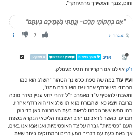
וחום, צננך והפשירך מרתיחתך''.
"אִם בְּחֻקּוֹתַי תֵּלֵכוּ- וְנָתַתִּי גִּשְׁמֵיכֶם בְּעִתָּם"
7
תגובה 1
אדיב
💖 תומך בפורום
🌩️מבין במודלים🌩️
❄️ משקיען
ז'ק
אוי לנו אם הקרירות תגיע מעמלק.
ועיין עוד
במה שהוספת כלשונך הטהור "השלג הוא כמו
הכבוד: מי שרודף אחריו אז הוא בורח ממנו",
וחשבתי להוסיף ע"ד מאמרם ז"ל דהרי ידוע עניין מידה טובה
מרובה ויוצא כאן שהבורח מן אותו שלג אזי הוא רודף אחריו.
וזהו ממש אשר נוכחנו לראות בעת האחרונה כאן בדיבוק
חברים, כאשר לדאבוננו הרב העצבות הליטאי הנקרא בשפת
העם "פסימיות" גברה על צד האופטימיות ואנו אנא אנו באים,
אך באת כעת עם דבריך המעוררים והמחזקים ביתר שאת