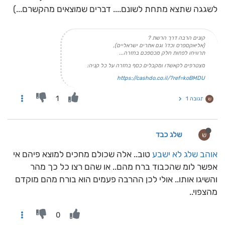
לשגגה שתצא מתחת לשונם.... דברים שמוצאים מהקשרם...)
קונים הרבה דרך הרשת ?
(אליאקספרס וכדו' וגם אתרים ישראליים),
תרוויחו לפחות חלק מכספכם בחזרה...
מצטרפים לקאשדו ומקבלים כסף בחזרה על כל קניה:
https://cashdo.co.il/?ref=koBMDU
1
תגובה 1
ש
שלג כבד
ש
אוהב שלג לא ישבע
טוב.. אלה שכולם מחכים למוצא פיהם אי
אפשר לומ שהכבוד ברח מהם.. או שהם רצו כל כך מהר
והשיגו אותו.. אולי לכן ההרבה פעמים הוא בורח מהם מוקדם
מהצפוי..
0