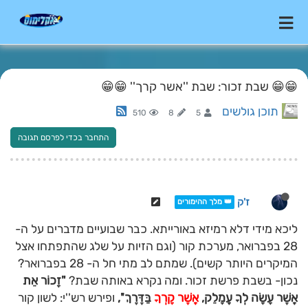
😁😁 שבת זכור: שבת ''אשר קרך'' 😁😁
תוכן גולשים
510
8
5
התחבר בכדי לפרסם תגובה
ז'ק
👑 מלך ההימורים
ליכא מידי דלא רמיזא באורייתא. כבר שבועיים מדברים על ה-
28 בפברואר, מערכת קור (וגם הזיות על שלג שהתפתחו אצל
המיקרים היותר קשים). שמתם לב מתי חל ה- 28 בפברואר?
נכון- בשבת פרשת זכור. ומה נקרא באותה שבת?
"זָכוֹר אֵת
אֲשֶׁר עָשָׂה לְךָ עֲמָלֵק,
אֲשֶׁר קָרְךָ
בַּדֶּרֶךְ'',
ופירש רש''י: לשון קור