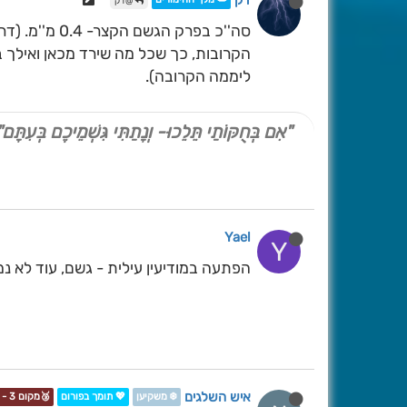
ז'ק
@ז'ק
הקרובות, כך שכל מה שירד מכאן ואילך ב
ליממה הקרובה).
"אִם בְּחֻקּוֹתַי תֵּלֵכוּ- וְנָתַתִּי גִּשְׁמֵיכֶם בְּעִתָּם"
Yael
Y
הפתעה במודיעין עילית - גשם, עוד לא 
איש השלגים
❄️ משקיען
💖 תומך בפורום
🥉מקום 3 - תחרות📷❄️