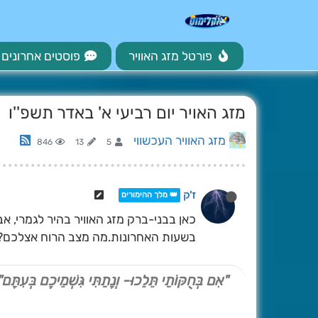
פורטל מזג האוויר
פוסטים אחרונים
מזג האויר יום רביעי א' באדר תשפ''ו
מזג האוויר העכשווי
846
13
5
ז'ק
👑 מלך ההימורים
בשעות האחרונות.מה מצב הרוח אצלכם?
"אִם בְּחֻקּוֹתַי תֵּלֵכוּ- וְנָתַתִּי גִּשְׁמֵיכֶם בְּעִתָּם"