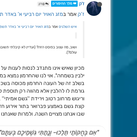
ז'ק
👑 מלך ההימורים
@ז'ק
ז'ק
אמר ב
מזג האויר יום רביעי א' באדר תש
איש השלגים
אמר ב
מזג האויר יום רביעי א' באדר תשפ'
ושוב, מה עצוב בפוסט הזה? (ועדיין לא קיבלתי תשו
עולם?).
מכיון שאיש אינו מתנדב לנסות לענות על 
ילבין בשמחה''. אוי לנו שהחרמון נמצא במ
בשלב זה של העונה החרמון מכוסה בשכב
גורמת לו להלבין אלא מהווה רק תוספת ל
וריגוש מרחוב רטוב וירידת ''גשם אמיתי
קצת גשם באמצע פברואר בתור אירוע חדשו
שבו אנחנו מצויים השנה. ולמרות שאנחנו
"אִם בְּחֻקּוֹתַי תֵּלֵכוּ- וְנָתַתִּי גִּשְׁמֵיכֶם בְּעִתָּם"