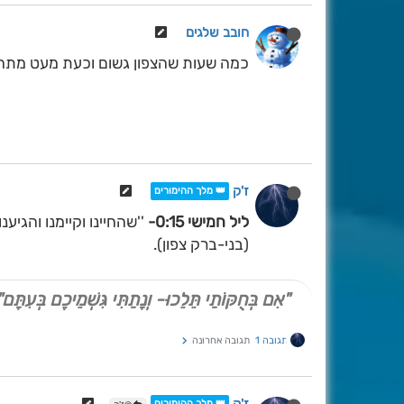
חובב שלגים
כמה שעות שהצפון גשום וכעת מעט מתחזק
ז'ק
👑 מלך ההימורים
ליל חמישי 0:15-
''שהחיינו וקיימנו והגיע
(בני-ברק צפון).
"אִם בְּחֻקּוֹתַי תֵּלֵכוּ- וְנָתַתִּי גִּשְׁמֵיכֶם בְּעִתָּם"
תגובה 1
תגובה אחרונה
👑 מלך ההימורים