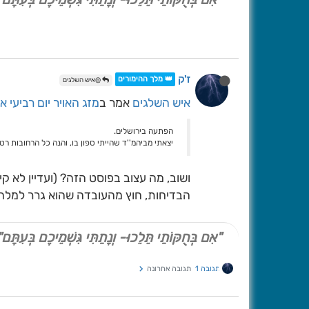
ז'ק
👑 מלך ההימורים
@איש השלגים
איש השלגים
אמר ב
מזג האויר יום רביעי א
הפתעה בירושלים.
יצאתי מביהמ''ד שהייתי ספון בו, והנה כל הרחובות רטו
ושוב, מה עצוב בפוסט הזה? (ועדיין לא 
הבדיחות, חוץ מהעובדה שהוא גרר למלח
"אִם בְּחֻקּוֹתַי תֵּלֵכוּ- וְנָתַתִּי גִּשְׁמֵיכֶם בְּעִתָּם"
תגובה 1
תגובה אחרונה