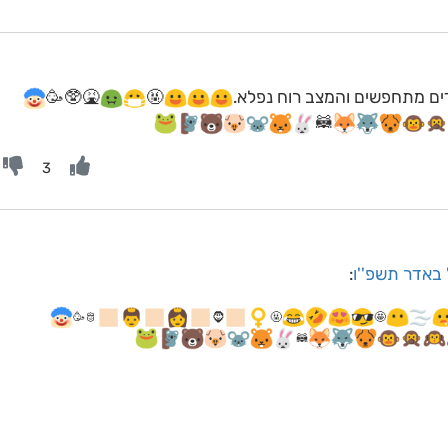
ים מתחפשים והמצב רוח נפלא.
🤬
🤮🥸🥳
🦝
3
' באדר תשפ''ו
:
🫅
🧔
️🤬
🤩
🦝