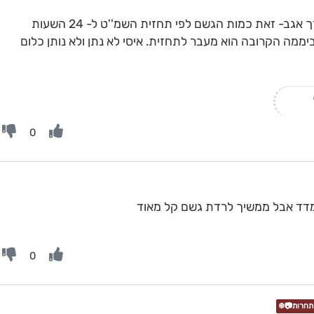
סה''כ בפרק הגשם הקצר- 0.4 מ''מ. (דרך אגב- זאת כמות הגשם לפי תחזית השמ''ט ל- 24 השעות
יממה הקרובה הוא מעבר לתחזית. איסי לא נתן ולא נותן כלום
0
נמדד אבל ממשיך לרדת גשם קל מאוד
0