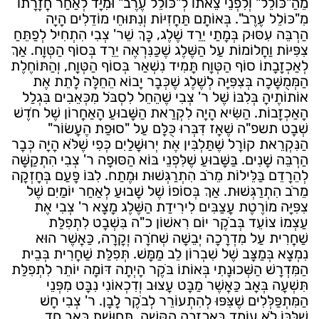
מֵהַ"כּוֹלֵל" וְלִפְנֵי צֵאתוֹ לְ"כּוֹלֵל עֶרֶב" וּמִיָּד לְאַחַר חֲזָרָתוֹ
מִ"כּוֹלֵל עֶרֶב". בְּאוֹתָם תַּחֲזִיּוֹת וְנִתּוּחֵי מוֹדֵלִים הָיָה
הַרְבֵּה עִסּוּק בְּמָתַי יֵרֵד שֶׁלֶג, כָּךְ שֵׁר' צְבִי הִתְחִיל לְפַתֵּחַ
צִפִּיּוֹת וַחֲלוֹמוֹת עַל הַשֶּׁלֶג שֶׁכַּנִּרְאֶה יֵרֵד בְּסוֹף הַטְּוָח. אַךְ
לְאַכְזָבָתוֹ סוֹף הַטְּוָח תָּמִיד נִשְׁאַר בְּסוֹף הַטְּוָח, וְהַתּוֹחֶלֶת
הַמְּמֻשָּׁכָה בְּצִפִּיָּה לְשֶׁלֶג שֶׁכְּבָר יָבוֹא הֵחֵלָּה לָתֵת אֶת
אוֹתוֹתֶיהָ בְּלִבּוֹ שֶׁל ר' צְבִי שֶׁהֵחֵל לִסְבֹּל מִכְּאֵבִים בִּגְלַל
הָאַכְזָבוֹת. הַשִּׂיא הָיָה לִקְרַאת הַשָּׁבוּעַ הָאַחֲרוֹן שֶׁל חֹדֶשׁ
שְׁבָט תשפ"ה שֶׁאָז דִּבְּרוּ כֻּלָּם עַל "סוּפַת הֶעָשׂוֹר"
הַנִּקְרֵאת קוֹרָל שֶׁתַּלְבִּין אֶת יְרוּשָׁלַיִם כְּפִי שֶׁלֹּא הָיָה כְּבָר
הַרְבֵּה שָׁנִים. בַּשָּׁבוּעַ שֶׁלִּפְנֵי בּוֹא הַסּוּפָה ר' צְבִי הִתְקַשָּׁה
לְהֵרָדֵם בַּלֵּילוֹת מֵרֹב הִתְרַגְּשׁוּת וּמֶתַח. לִבּוֹ פָּעַם בְּחָזְקָה
מֵרֹב הִתְרַגְּשׁוּת. אַךְ בְּסוֹפוֹ שֶׁל שָׁבוּעַ לְאַחַר יוֹמַיִם שֶׁל
צִפִּיָּה מוֹרֶטֶת עֲצַבִּים לִירִידַת הַשֶּׁלֶג מָצָא ר' צְבִי אֶת
עַצְמוֹ צוֹעֵד בְּבֹקֶר יוֹם רִאשׁוֹן כ"ה בִּשְׁבָט לִתְפִלַּת
שַׁחֲרִית עַל מִדְרָכָה יְבֵשָׁה שְׁחֹרָה וְקָרָה, כַּאֲשֶׁר הוּא
נִמְצָא בְּמַצָּב שֶׁל שִׁבְרוֹן לֵב מַמָּשׁ. תְּפִלַּת שַׁחֲרִית בְּבֵית
הַמִּדְרָשׁ הַשְּׁכוּנָתִי בְּאוֹתוֹ בֹּקֶר הָיְתָה דּוֹמָה יוֹתֵר לִתְפִלַּת
תִּשְׁעָה בְּאָב כַּאֲשֶׁר מַבָּט עָצוּב וְדִכְאוֹנִי נִבָּט מִפְּנֵי
הַמִּתְפַּלְּלִים שֶׁצִּפּוּ לְהִתְעוֹרֵר לְבֹקֶר לָבָן. ר' צְבִי חָשׁ
שֶׁלִּבּוֹ לֹא עוֹמֵד בְּאַכְזָבָה הַקָּשָׁה, תְּחוּשַׁת כְּאֵב חַד