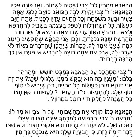
הַבַּאבָּא מַמְתִּין לֵר' צְבִי שֶׁיְּסַיֵּם לִשְׁתּוֹת, וְאָז פּוֹנֶה אֵלָיו
הַבַּאבָּא: "ר' צְבִי יַקִּירִי, לִבְּךָ הַכּוֹאֵב כּוֹאֵב לְלִבִּי. אַתָּה
צָעִיר וּבַעַל מִשְׁפָּחָה וְכָל הַחַיִּים עֲדַיִן לְפָנֶיךָ. אַתָּה חַיָּב
לַעֲשׂוֹת כָּל הִשְׁתַּדְּלוּת לְטַפֵּל בְּעַצְמְךָ בִּשְׁבִיל לְהִתְרַפֵּא
וְלָצֵאת מֵהַבֹּץ הַטּוֹבְעָנִי שֶׁבּוֹ אַתָּה נִמְצָא וּלְהִשְׁתַּחְרֵר
מֵהָרֶשֶׁת שֶׁבָּהּ נִלְכַּדְתָּ, וְלָכֵן אֲנִי מְבַקֵּשׁ שֶׁתַּקְשִׁיב הֵיטֵב
לְמָה שֶׁאֲנִי אֹמַר לְךָ, לַמְרוֹת שֶׁיִּתָּכֵן שֶׁהַדְּבָרִים מְאוֹד לֹא
יַעַרְבוּ לְךָ, אֲבָל אִם אַתָּה רוֹצֶה לְהַבְרִיא אֵי פַּעַם אֵין לָךְ
הַרְבֵּה בְּרֵרוֹת".
ר' צְבִי מִסְתַּכֵּל עַל הַבַּאבָּא בְּמַבָּט חוֹשֵׁשׁ, וּמְהַרְהֵר
בְּלִבּוֹ: "מְעַנְיֵן מָה הוּא יְבַקֵּשׁ מִמֶּנִּי, גִּלְגּוּלֵי שֶׁלֶג? אֶת זֶה
אֲנִי דַּוְקָא מוּכָן לַעֲשׂוֹת כָּל הַחַיִּים, רַק שֶׁיָּבִיא לִי סוֹף
סוֹף שֶׁלֶג. לְהִתְעַנּוֹת פ"ד תַּעֲנִיּוֹת? לַעֲשׂוֹת תִּקּוּן חֲצוֹת
כָּל הַשָּׁנָה? לְחַלֵּק ח"י רוֹטֵל בְּמֵרוֹן?".
הַבַּאבָּא כְּמוֹ קוֹרֵא אֶת מַחְשְׁבוֹתָיו שֶׁל ר' צְבִי וְאוֹמֵר לוֹ:
"תִּרְאֶה ר' צְבִי. הָרְפוּאָה לְמַכָּתְךָ אֵינָהּ מְצוּיָה אֶצְלִי.
לַמַּכָּה שֶׁלְּךָ לֹא יַעַזְרוּ תַּעֲנִיּוֹת וְלֹא תִּקּוּנֵי חֲצוֹת וְלֹא שׁוּם
דָּבָר דּוֹמֶה לָזֶה, כִּי הַבְּעָיָה שֶׁלְּךָ הִיא שֶׁנִּכְנַס בְּךָ מִין