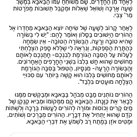
לְאֶחָד מִן הַחֲדָרִים, שָׁם מְשׂוֹחֵחַ עִמּוֹ הַבַּאבָּא בְּמֶשֶׁךְ
שָׁעָה אֲרֻכָּה וְשׁוֹאֵל שְׁאֵלוֹת וּמְקַבֵּל תְּשׁוּבוֹת מְפֹרָטוֹת
מֵר' צְבִי.
לְאַחַר קָרוֹב לְשָׁעָה שֶׁל שִׂיחָה יוֹצֵא הַבַּאבָּא מֵחַדְרוֹ אֶל
הַהוֹרִים הַיְּשׁוּבִים בַּסָּלוֹן וְאוֹמֵר לָהֶם: "יֵשׁ לִי בְּשׂוֹרָה
שֶׁהִיא טוֹבָה וְרָעָה. הַבְּשׂוֹרָה הַטּוֹבָה- אֵין שִׂמְחָה
כְּהַתָּרַת הַסְּפֵקוֹת, וְנִרְאֶה לִי שֶׁלְּלֹא סָפֵק הִצְלַחְתִּי
לַעֲלוֹת עַל הַסִּבָּה הַגּוֹרֶמֶת לְבִנְכֶם- חֲתַנְכֶם לְאוֹתָם
מֵחוֹשִׁים שֶׁהוּא חָשׁ בְּלִבּוֹ בִּשְׁנֵי הֶחֳרָפִים הָאַחֲרוֹנִים.
וְהַבְּשׂוֹרָה הָרָעָה- מִנִּסָּיוֹן, הַטִּפּוּל בַּסִּבָּה הַגּוֹרֶמֶת
לְאוֹתָם מֵחוֹשִׁים בְּלִבּוֹ הוּא קָשֶׁה בְּיוֹתֵר עִם סִכּוּיֵי
הַצְלָחָה מוּעָטִים בִּלְבַד".
הַהוֹרִים נוֹתְנִים מַבָּט מְבֹהָל בַּבַּאבָּא וּמְבַקְּשִׁים מִמֶּנּוּ
לְבָאֵר אֶת כַּוָּנָתוֹ. הַבַּאבָּא קָם מִמְּקוֹמוֹ וּמֵבִיא קַנְקַן שֶׁל
מַיִם קָרִים וְכוֹסוֹת וּמוֹרֶה לְהוֹרִים לַעֲשׂוֹת בְּרָכָה וְלִשְׁתּוֹת
קֹדֶם שֶׁהוּא יַתְחִיל אֶת דְּבָרָיו. הַהוֹרִים מְבָרְכִים וְשׁוֹתִים,
וּמַטִּים אֹזֶן בְּמֶתַח רַב לִשְׁמֹעַ אֶת דִּבְרֵי הַבַּאבָּא.