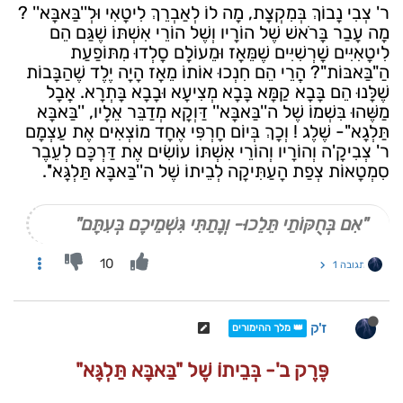
ר' צְבִי נָבוֹךְ בְּמִקְצָת, מָה לוֹ לְאַבְרֵךְ לִיטָאִי וּלְ''בַּאבָּא'' ?
מָה עָבַר בָּרֹאשׁ שֶׁל הוֹרָיו וְשֶׁל הוֹרֵי אִשְׁתּוֹ שֶׁגַּם הֵם
לִיטָאִיִּים שָׁרְשִׁיִּים שֶׁמֵּאָז וּמֵעוֹלָם סָלְדוּ מִתּוֹפַעַת
הַ"בַּאבּוֹת"? הֲרֵי הֵם חִנְכוּ אוֹתוֹ מֵאָז הָיָה יֶלֶד שֶׁהַבָּבוֹת
שֶׁלָּנוּ הֵם בָּבָא קַמָּא בָּבָא מְצִיעָא וּבָבָא בָּתְרָא. אֲבָל
מַשֶּׁהוּ בִּשְׁמוֹ שֶׁל ה''בַּאבָּא'' דַּוְקָא מְדַבֵּר אֵלָיו, ''בַּאבָּא
תַּלְגָא''- שֶׁלֶג ! וְכָךְ בְּיוֹם חָרְפִּי אֶחָד מוֹצְאִים אֶת עַצְמָם
ר' צְבִיקָ'ה וְהוֹרָיו וְהוֹרֵי אִשְׁתּוֹ עוֹשִׂים אֶת דַּרְכָּם לְעֵבֶר
סִמְטָאוֹת צְפַת הָעַתִּיקָה לְבֵיתוֹ שֶׁל ה''בַּאבָּא תַּלְגָּא''.
"אִם בְּחֻקּוֹתַי תֵּלֵכוּ- וְנָתַתִּי גִּשְׁמֵיכֶם בְּעִתָּם"
10
תגובה 1
ז'ק
👑 מלך ההימורים
פֶּרֶק ב'- בְּבֵיתוֹ שֶׁל "בַּאבָּא תַּלְגָּא"