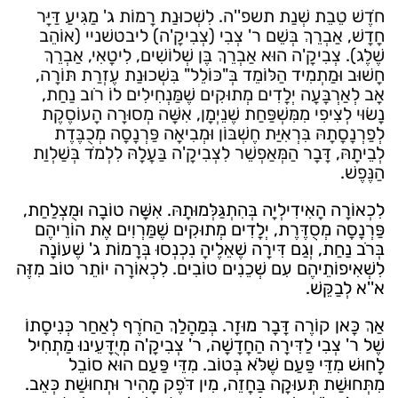
חֹדֶשׁ טֵבֵת שְׁנַת תשפ''ה. לִשְׁכוּנַת רָמוֹת ג' מַגִּיעַ דַּיָּר
חָדָשׁ, אַבְרֵךְ בְּשֵׁם ר' צְבִי (צְבִיקָ'ה) ליבטשׁניי (אוֹהֵב
שֶׁלֶג). צְבִיקָ'ה הוּא אַבְרֵךְ בֶּן שְׁלוֹשִׁים, לִיטָאִי, אַבְרֵךְ
חָשׁוּב וּמַתְמִיד הַלּוֹמֵד בְּ"כּוֹלֵל" בִּשְׁכוּנַת עֶזְרַת תּוֹרָה,
אָב לְאַרְבָּעָה יְלָדִים מְתוּקִים שֶׁמַּנְחִילִים לוֹ רֹוב נַחַת,
נָשׂוּי לְצִיפִי מִמִּשְׁפַּחַת שֶׁנֵיְמָן, אִשָּׁה מְסוּרָה הָעוֹסֶקֶת
לְפַרְנָסָתָהּ בִּרְאִיַּת חֶשְׁבּוֹן וּמְבִיאָה פַּרְנָסָה מְכֻבֶּדֶת
לְבֵיתָהּ, דָּבָר הַמְּאַפְשֵׁר לִצְבִיקָ'ה בַּעֲלָהּ לִלְמֹד בְּשַׁלְוַת
הַנֶּפֶשׁ.
לִכְאוֹרָה הָאִידִילְיָה בְּהִתְגַּלְּמוּתָהּ. אִשָּׁה טוֹבָה וּמֻצְלַחַת,
פַּרְנָסָה מְסֻדֶּרֶת, יְלָדִים מְתוּקִים שֶׁמַּרְוִים אֶת הוֹרֵיהֶם
בְּרֹב נַחַת, וְגַם דִּירָה שֶׁאֵלֶיהָ נִכְנְסוּ בְּרָמוֹת ג' שֶׁעוֹנָה
לִשְׁאִיפוֹתֵיהֶם עִם שְׁכֵנִים טוֹבִים. לִכְאוֹרָה יוֹתֵר טוֹב מִזֶּה
א''א לְבַקֵּשׁ.
אַךְ כָּאן קוֹרֶה דָּבָר מוּזָר. בְּמַהֲלַךְ הַחֹרֶף לְאַחַר כְּנִיסָתוֹ
שֶׁל ר' צְבִי לַדִּירָה הַחֲדָשָׁה, ר' צְבִיקָ'ה מְיֻדָּעֵינוּ מַתְחִיל
לָחוּשׁ מִדֵּי פַּעַם שֶׁלֹּא בְּטוֹב. מִדֵּי פַּעַם הוּא סוֹבֵל
מִתְּחוּשַׁת תְּעוּקָה בַּחֲזֵה, מִין דֹּפֶק מָהִיר וּתְחוּשַׁת כְּאֵב.