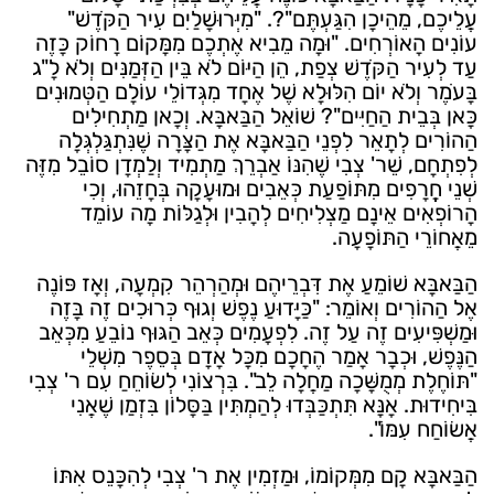
עֲלֵיכֶם, מֵהֵיכָן הִגַּעְתֶּם"?. "מִיְּרוּשָׁלַיִם עִיר הַקֹּדֶשׁ"
עוֹנִים הָאוֹרְחִים. "וּמָה מֵבִיא אֶתְכֶם מִמָּקוֹם רָחוֹק כָּזֶה
עַד לְעִיר הַקֹּדֶשׁ צְפַת, הֵן הַיּוֹם לֹא בֵּין הַזְּמַנִּים וְלֹא לָ"ג
בָּעֹמֶר וְלֹא יוֹם הִלּוּלָא שֶׁל אֶחָד מִגְּדוֹלֵי עוֹלָם הַטְּמוּנִים
כָּאן בְּבֵית הַחַיִּים"? שׁוֹאֵל הַבַּאבָּא. וְכָאן מַתְחִילִים
הַהוֹרִים לְתָאֵר לִפְנֵי הַבַּאבָּא אֶת הַצָּרָה שֶׁנִּתְגַּלְגְּלָה
לְפִתְחָם, שֵׁר' צְבִי שֶׁהִנּוֹ אַבְרֵךְ מַתְמִיד וְלַמְדָן סוֹבֵל מִזֶּה
שְׁנֵי חֳרָפִים מִתּוֹפַעַת כְּאֵבִים וּמוּעָקָה בְּחָזֵהוּ, וְכִי
הָרוֹפְאִים אֵינָם מַצְלִיחִים לְהָבִין וּלְגַלּוֹת מָה עוֹמֵד
מֵאֲחוֹרֵי הַתּוֹפָעָה.
הַבַּאבָּא שׁוֹמֵעַ אֶת דִּבְרֵיהֶם וּמְהַרְהֵר קִמְעָה, וְאָז פּוֹנֶה
אֶל הַהוֹרִים וְאוֹמֵר: "כַּיָּדוּעַ נֶפֶשׁ וְגוּף כְּרוּכִים זֶה בָּזֶה
וּמַשְׁפִּיעִים זֶה עַל זֶה. לִפְעָמִים כְּאֵב הַגּוּף נוֹבֵעַ מִכְּאֵב
הַנֶּפֶשׁ, וּכְבָר אָמַר הֶחָכָם מִכָּל אָדָם בְּסֵפֶר מִשְׁלֵי
"תּוֹחֶלֶת מְמֻשָּׁכָה מַחֲלָה לֵב". בִּרְצוֹנִי לְשׂוֹחֵחַ עִם ר' צְבִי
בִּיחִידוּת. אָנָּא תִּתְכַּבְּדוּ לְהַמְתִּין בַּסָּלוֹן בִּזְמַן שֶׁאֲנִי
אֲשׂוֹחַח עִמּוֹ".
הַבַּאבָּא קָם מִמְּקוֹמוֹ, וּמַזְמִין אֶת ר' צְבִי לְהִכָּנֵס אִתּוֹ