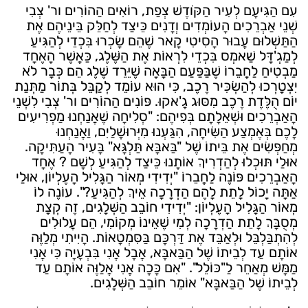
עִם הַגִּיעָם לְעִיר הַקֹּודֶשׁ צְפַת, רוֹאִים הַהוֹרִים ור' צְבִי
שְׁנֵי אַבְרֵכִים הָעוֹמְדִים וְדָנִים כֵּיצַד לְחַלֵּק בֵּינֵיהֶם אֶת
הַתַּשְׁלוּם עֲבוּר הָסִיטִי קָאר שֶׁהֵם שָׂכְרוּ בִּכְדֵי לְהַגִּיעַ
לְמַגְ'דָּל שַׁאמְס בִּכְדֵי לִרְאוֹת אֶת הַשֶּׁלֶג, כַּאֲשֶׁר הָאֶחָד
מַבְטִיחַ לַחֲבֵרוֹ שֶׁבַּפַּעַם הַבָּאָה שֶׁיֵּרֵד שֶׁלֶג הֵם כְּבָר לֹא
יִצְטָרְכוּ לְהַשְׂכִּיר רֶכֶב, כִּי הוּא עוֹמֵד לְקַבֵּל בְּתוֹר מַתְּנַת
יוֹם הֻלֶּדֶת רֶכֶב מִסּוּג גָ'אקוּ. פּוֹנִים הַהוֹרִים ור' צְבִי לִשְׁנֵי
הָאַבְרֵכִים וּשְׁאֵלָתָם בְּפִיהֶם: "סְלִיחָה שֶׁאֲנַחְנוּ מַפְרִיעִים
לָכֶם בְּאֶמְצַע הַשִּׂיחָה, הִגַּעְנוּ מִיְּרוּשָׁלַיִם, וַאֲנַחְנוּ
מְחַפְּשִׂים אֶת בֵּיתוֹ שֶׁל "בַּאבָּא תַּלְגָּא" בָּעִיר הָעַתִּיקָה.
אוּלַי תּוּכְלוּ לְהַדְרִיךְ אוֹתָנוּ כֵּיצַד לְהַגִּיעַ לְשָׁם ? אֶחָד
הָאַבְרֵכִים פּוֹנֶה לַחֲבֵרוֹ "יְדִידִי מְאוֹר הַגָּלִיל הָעֶלְיוֹן, אוּלַי
אַתָּה יָכוֹל לָתֵת לָהֶם הַדְרָכָה אֵיךְ לְהַגִּיעַ?". עוֹנֶה לוֹ
מְאוֹר הַגָּלִיל הָעֶלְיוֹן: "יְדִידִי חוֹבֵב הַשְּׁלָגִים, זֶה קְצָת
מְסֻבָּךְ לָתֵת הַדְרָכָה לְמִי שֶׁאֵינוֹ מְקוֹמִי, הֵם עֲלוּלִים
לְהִתְבַּלְבֵּל וּלְאַבֵּד אֶת דַּרְכָּם בַּסִּמְטָאוֹת. הָיִיתִי מְלַוֶּה
אוֹתָם עַד לְבֵיתוֹ שֶׁל הַבַּאבָּא, אֲבָל אֲנִי בִּבְעָיָה כִּי אֲנִי
מַמָּשׁ מְאַחֵר לַ"כּוֹלֵל". "אִם כָּכָה אֲנִי אֲלַוֶּה אוֹתָם עַד
לְבֵיתוֹ שֶׁל הַבַּאבָּא" אוֹמֵר חוֹבֵב הַשְּׁלָגִים.