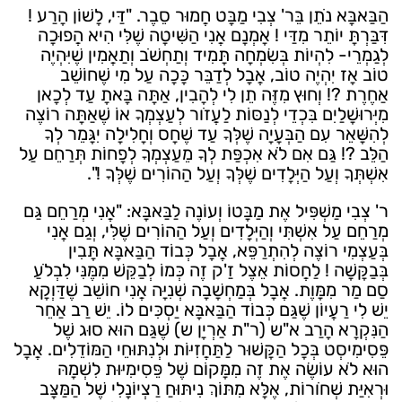
הַבַּאבָּא נֹתֵן בֵּר' צְבִי מַבָּט חֲמוּר סֵבֶר. "דַּי, לָשׁוֹן הָרַע !
דִּבַּרְתָּ יוֹתֵר מִדַּי ! אָמְנָם אֲנִי הַשִּׁיטָה שֶׁלִּי הִיא הֲפוּכָה
לְגַמְרֵי- לִהְיוֹת בְּשִׂמְחָה תָּמִיד וְתַחְשֹׁב וְתַאֲמִין שֶׁיִּהְיֶה
טוֹב אָז יִהְיֶה טוֹב, אֲבָל לְדַבֵּר כָּכָה עַל מִי שֶׁחוֹשֵׁב
אַחֶרֶת ?! וְחוּץ מִזֶּה תֵן לִי לְהָבִין, אַתָּה בָּאתָ עַד לְכָאן
מִיְּרוּשָׁלַיִם בִּכְדֵי לְנַסּוֹת לַעֲזֹור לְעַצְמְךָ אוֹ שֶׁאַתָּה רוֹצֶה
לְהִשָּׁאֵר עִם הַבְּעָיָה שֶׁלְּךָ עַד שֶׁחָס וְחָלִילָה יִגָּמֵר לְךָ
הַלֵּב ?! גַּם אִם לֹא אִכְפַּת לְךָ מֵעַצְמְךָ לְפָחוֹת תְּרַחֵם עַל
אִשְׁתְּךָ וְעַל הַיְּלָדִים שֶׁלְּךָ וְעַל הַהוֹרִים שֶׁלְּךָ !".
ר' צְבִי מַשְׁפִּיל אֶת מַבָּטוֹ וְעוֹנֶה לַבַּאבָּא: "אֲנִי מְרַחֵם גַּם
מְרַחֵם עַל אִשְׁתִּי וְהַיְּלָדִים וְעַל הַהוֹרִים שֶׁלִּי, וְגַם אֲנִי
בְּעַצְמִי רוֹצֶה לְהִתְרַפֵּא, אֲבָל כְּבוֹד הַבַּאבָּא תָּבִין
בְּבַקָּשָׁה ! לַחֲסוֹת אֵצֶל זַ'ק זֶה כְּמוֹ לְבַקֵּשׁ מִמֶּנִּי לִבְלֹעַ
סַם מַר מִמָּוֶת. אֲבָל בְּמַחְשָׁבָה שְׁנִיָּה אֲנִי חוֹשֵׁב שֶׁדַּוְקָא
יֵשׁ לִי רַעֲיוֹן שֶׁגַּם כְּבוֹד הַבַּאבָּא יַסְכִּים לוֹ. יֵשׁ רַב אַחֵר
הַנִּקְרָא הָרַב א"ש (ר"ת אַרְיָן ש) שֶׁגַּם הוּא סוּג שֶׁל
פֵּסִימִיסְט בְּכָל הַקָּשׁוּר לַתַּחֲזִיּוֹת וּלְנִתּוּחֵי הַמּוֹדֵלִים. אֲבָל
הוּא לֹא עוֹשֶׂה אֶת זֶה מִמָּקוֹם שֶׁל פֵּסִימִיּוּת לִשְׁמָהּ
וּרְאִיַּת שְׁחֹורוֹת, אֶלָּא מִתּוֹךְ נִיתּוּחַ רַצְיוֹנָלִי שֶׁל הַמַּצָּב