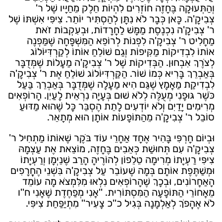
וְהַתְּעוּקָה בֶּחָזֶה חוֹזְרִים לִהְיוֹת חֵלֶק מֵחַיָּיו שֶׁל ר'
צְבִיקָ'ה. כָּאן כְּבָר לֹא נִתָּן לְהַסְתִּיר יוֹתֵר. צִיפִּי אִשְׁתּוֹ שֶׁל
ר' צְבִיקָ'ה נִכְנֶסֶת מַמָּשׁ לַחֲרָדוֹת, וּבְעִקְבוֹת זֹאת
מַחֲלִיט ר' צְבִיקָ'ה לִפְנוֹת לְרוֹפֵא הַמִּשְׁפָּחָה שֶׁמַּפְנֶה
אוֹתוֹ לִבְדִיקוֹת מַקִּיפוֹת וְגַם שׁוֹלֵחַ אוֹתוֹ לְקַרְדִּיּוֹלוֹג
לְצֹרֶךְ אִבְחוּן. הַבְּדִיקוֹת שֶׁל ר' צְבִיקָ'ה מַעֲלוֹת שֶׁמְּדֻבָּר
בְּאַבְרֵךְ בָּרִיא כְּמוֹ שׁוֹר. הַקַּרְדִּיּוֹלוֹג שׁוֹלֵחַ אֶת ר' צְבִיקָ'ה
לִבְדִיקַת מַאֲמָץ שֶׁגַּם הִיא מַעֲלָה שֶׁמְּדֻבָּר בְּאַבְרֵךְ בַּעַל
כֹּשֶׁר גּוּפָנִי מְעֻלֶּה לְלֹא שׁוּם בְּעָיָה נִרְאֵית לָעַיִן. הָרוֹפְאִים
מְרִימִים יָדַיִם וְלֹא יוֹדְעִים לָתֵת הֶסְבֵּר כָּל שֶׁהוּא מַדּוּעַ
סוֹבֵל ר' צְבִיקָ'ה מֵהַתּוֹפָעוֹת אוֹתָן הוּא מְתָאֵר.
וּבְיוֹם חָרְפִּי בָּהִיר אֶחָד אַחֲרֵי עוֹד בֹּקֶר שֶׁאוֹתוֹ מַתְחִיל ר'
צְבִיקָ'ה עִם תְּחוּשַׁת כְּאֵבִים בֶּחָזֶה, מוֹצֵאת אֶת עַצְמָהּ
צִיפִּי רַעְיָתוֹ מְרִימָה טֵלֵפוֹן לְהוֹרֶיהָ הָרַב שֶׁנֵיְמָן וְרַעְיָתוֹ
וּמְשַׁתֶּפֶת אוֹתָם בְּמָה שֶׁעוֹבֵר עַל צְבִיקָ'ה בִּשְׁנֵי הֶחֳרָפִים
הָאַחֲרוֹנִים, וּבְכָךְ שֶׁהָרוֹפְאִים נִלְאוּ מִלִּמְצֹא מָה עוֹמֵד
מֵאֲחוֹרֵי הַתּוֹפָעָה הַמִּסְתּוֹרִית. ''אֲנִי מְפַחֶדֶת שֶׁאֲנִי ח''ו
לֹא אֶהֱפֹךְ לְאַלְמָנָה בְּגִיל כ''כ צָעִיר'' מִתְיַפַּחַת צִיפִּי.