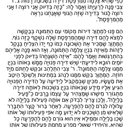
כְּפִי שֶׁהִיא צֻלְּמָה מִמִּרְפֶּסֶת דִּירָה בִּשְׁכוּנַת רָמוֹת ג'. ר'
צְבִי פָּנָה לְרַעְיָתוֹ וְאָמַר לָהּ: "כָּזֶה בְּדִיּוּק אֲנִי רוֹצֶה ! אֲנִי
רוֹצֶה לָגוּר בְּדִירָה שֶׁזֶּה הַנּוֹף שֶׁאֲנַחְנוּ נִרְאֶה
מֵהַמִּרְפֶּסֶת".
הֵם פָּנוּ לִמְתַוֵּךְ דִּירוֹת מְקוֹמִי עִם הַתְּמוּנָה בְּבַקָּשָׁה
לִמְצֹא לָהֶם דִּירָה שֶׁמֵּהַמִּרְפֶּסֶת שֶׁלָּהּ נִשְׁקָף כָּזֶה נוֹף.
הַמְּתַוֵּךְ שֶׁמַּכִּיר אֶת הַשְּׁכוּנָה כְּמוֹ כַּף יָדוֹ הִצְלִיחַ בְּנָקֵל
לְזַהוֹת מֵאֵיזֶה בִּנְיָן צֻלְּמָה הַתְּמוּנָה, וְאָז הוּא פָּנָה אֲלֵיהֶם
בְּהִתְרַגְּשׁוּת וְאָמַר לָהֶם: "אֵיזֶה הַשְׁגָּחָה! בְּדִיּוּק לִפְנֵי
יוֹמַיִם הוּבָא לִידִיעָתִי שֶׁיֵּשׁ דִּירָה פְּנוּיָה מַמָּשׁ בְּאוֹתוֹ בִּנְיָן
מִמֶּנּוּ צֻלְּמָה הַתְּמוּנָה". ר' צְבִי הִתְלַהֵב וּבִקֵּשׁ לַחְתֹּם מִיָּד
חוֹזֶה. הַמְּתַוֵּךְ בִּקֵּשׁ מִמֶּנּוּ לִנְהֹג בִּמְתִינוּת וְלִשְׁקֹל הֵיטֵב
אֶת מַעֲשָׂיו, מִכֵּיוָן שֶׁבְּמַקְבִּיל לַיְּדִיעָה עַל הַדִּירָה הַפְּנוּיָה
הִגִּיעַ אֵלָיו מֵידָע שֶׁבְּאוֹתוֹ בִּנְיָן בִּשְׁכֵנוּת לְאוֹתָהּ דִּירָה
מִתְגּוֹרֵר מִישֶׁהוּ שֶׁמַּצְהִיר עַל עַצְמוֹ בָּרַבִּים כְּ"פָּעִיל
בַּלַּיְלָה", וְלָכֵן צָרִיךְ לִבְדֹּק אִם אוֹתָהּ פְּעִילוּת בַּלַּיְלָה לֹא
עֲלוּלָה לִגְרֹם לָהֶם לְהַפְרָעָה. לְאַחַר בֵּרוּר קָצָר הִתְבָּרֵר
שֶׁלְּאִישׁ מִן הַשְּׁכֵנִים לֹא יָדוּעַ מָה אֹפִי פְּעִילוּתוֹ שֶׁל אוֹתוֹ
שָׁכֵן בַּלַּיְלָה וּמִמֵּילָא אֵין הוּא גּוֹרֵם לָהֶם לְהַפְרָעָה כָּל
שֶׁהִיא, וְהַיְּחִידִי שֶׁאוּלַי מֻפְרָע מֵחֲמַת פְּעִילוּתוֹ שֶׁל אוֹתוֹ