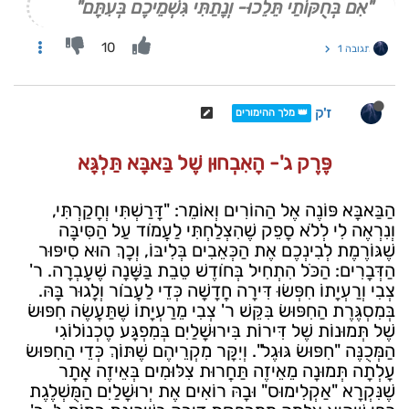
"אִם בְּחֻקּוֹתַי תֵּלֵכוּ- וְנָתַתִּי גִּשְׁמֵיכֶם בְּעִתָּם"
10
תגובה 1
ז'ק
👑 מלך ההימורים
פֶּרֶק ג'- הָאִבְחוּן שֶׁל בַּאבָּא תַּלְגָּא
הַבַּאבָּא פּוֹנֶה אֶל הַהוֹרִים וְאוֹמֵר: "דָּרַשְׁתִּי וְחָקַרְתִּי,
וְנִרְאֶה לִי לְלֹא סָפֵק שֶׁהִצְלַחְתִּי לַעֲמֹוד עַל הַסִּיבָּה
שֶׁגּוֹרֶמֶת לְבִינְכֶם אֶת הַכְּאֵבִים בְּלִיבּוֹ, וְכָךְ הוּא סִיפּוּר
הַדְּבָרִים: הַכֹּל הִתְחִיל בְּחֹודֶשׁ טֵבֵת בַּשָּׁנָה שֶׁעָבְרָה. ר'
צְבִי וְרַעְיָתוֹ חִפְּשׂוּ דִּירָה חֲדָשָׁה כְּדֵי לַעֲבֹור וְלָגוּר בָּהּ.
בְּמִסְגֶּרֶת הַחִפּוּשׂ בִּקֵּשׁ ר' צְבִי מֵרַעְיָתוֹ שֶׁתַּעֲשֶׂה חִפּוּשׂ
שֶׁל תְּמוּנוֹת שֶׁל דִּירוֹת בִּירוּשָׁלַיִם בְּמִפְגָּע טֶכְנוֹלוֹגִי
הַמְּכֻנֶּה "חִפּוּשׂ גּוּגֶל". וְיִקָּר מִקְרֵיהֶם שֶׁתּוֹךְ כְּדֵי הַחִפּוּשׂ
עָלְתָה תְּמוּנָה מֵאֵיזֶה תַּחֲרוּת צִלּוּמִים בְּאֵיזֶה אֲתָר
שֶׁנִּקְרָא "אַקְלִימוּס" וּבָהּ רוֹאִים אֶת יְרוּשָׁלַיִם הַמֻּשְׁלֶגֶת