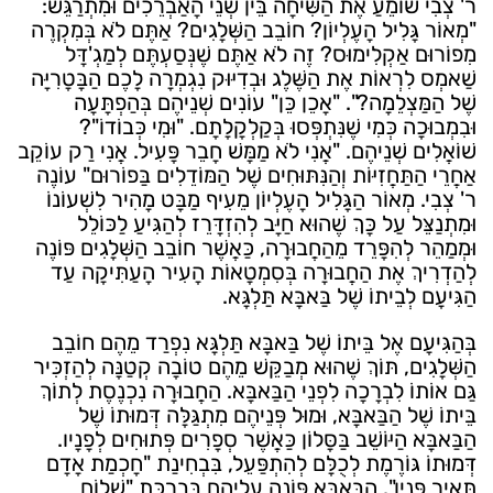
ר' צְבִי שׁוֹמֵעַ אֶת הַשִּׂיחָה בֵּין שְׁנֵי הָאַבְרֵכִים וּמִתְרַגֵּשׁ:
"מְאוֹר גָּלִיל הָעֶלְיוֹן? חוֹבֵב הַשְּׁלָגִים? אַתֶּם לֹא בְּמִקְרֶה
מִפוֹרוּם אַקְלִימוּס? זֶה לֹא אַתֶּם שֶׁנְּסַעְתֶּם לְמַגְ'דָּל
שַׁאמְס לִרְאוֹת אֶת הַשֶּׁלֶג וּבְדִיּוּק נִגְמְרָה לָכֶם הַבָּטָרִיָּה
שֶׁל הַמַּצְלֵמָה?". "אָכֵן כֵּן" עוֹנִים שְׁנֵיהֶם בְּהַפְתָּעָה
וּבִמְבוּכָה כְּמִי שֶׁנִּתְפְּסוּ בְּקַלְקָלָתָם. "וּמִי כְּבוֹדוֹ"?
שׁוֹאֲלִים שְׁנֵיהֶם. "אֲנִי לֹא מַמָּשׁ חָבֵר פָּעִיל. אֲנִי רַק עוֹקֵב
אַחֲרֵי הַתַּחֲזִיּוֹת וְהַנִּתּוּחִים שֶׁל הַמּוֹדֵלִים בַּפוֹרוּם" עוֹנֶה
ר' צְבִי. מְאוֹר הַגָּלִיל הָעֶלְיוֹן מֵעִיף מַבָּט מָהִיר לִשְׁעוֹנוֹ
וּמִתְנַצֵּל עַל כָּךְ שֶׁהוּא חַיָּב לְהִזְדָּרֵז לְהַגִּיעַ לַכּוֹלֵל
וּמְמַהֵר לְהִפָּרֵד מֵהַחֲבוּרָה, כַּאֲשֶׁר חוֹבֵב הַשְּׁלָגִים פּוֹנֶה
לְהַדְרִיךְ אֶת הַחֲבוּרָה בְּסִמְטָאוֹת הָעִיר הָעַתִּיקָה עַד
הַגִּיעָם לְבֵיתוֹ שֶׁל בַּאבָּא תַּלְגָּא.
בְּהַגִּיעָם אֶל בֵּיתוֹ שֶׁל בַּאבָּא תַּלְגָּא נִפְרַד מֵהֶם חוֹבֵב
הַשְּׁלָגִים, תּוֹךְ שֶׁהוּא מְבַקֵּשׁ מֵהֶם טוֹבָה קְטַנָּה לְהַזְכִּיר
גַּם אוֹתוֹ לִבְרָכָה לִפְנֵי הַבַּאבָּא. הַחֲבוּרָה נִכְנֶסֶת לְתוֹךְ
בֵּיתוֹ שֶׁל הַבַּאבָּא, וּמוּל פְּנֵיהֶם מִתְגַּלָּה דְּמוּתוֹ שֶׁל
הַבַּאבָּא הַיּוֹשֵׁב בַּסָּלוֹן כַּאֲשֶׁר סְפָרִים פְּתוּחִים לְפָנָיו.
דְּמוּתוֹ גּוֹרֶמֶת לְכֻלָּם לְהִתְפַּעֵל, בִּבְחִינַת "חָכְמַת אָדָם
תָּאִיר פָּנָיו". הַבַּאבָּא פּוֹנֶה עֲלֵיהֶם בְּבִרְכַּת "שָׁלוֹם