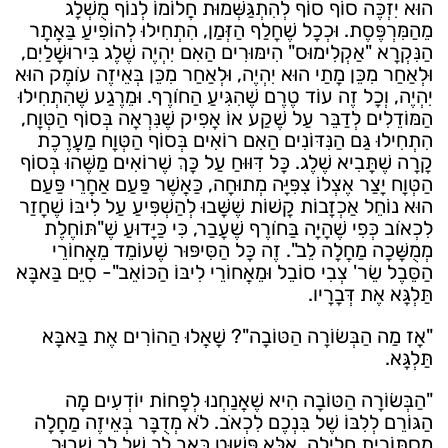
הוּא יִזְכֶּה סוֹף סוֹף לְהִתְגַּשְּׁמוּת חֲלוֹמוֹ לְנוֹף מֻשְׁלָג
מֵהַמִּרְפֶּסֶת. וּכְכָל שֶׁחָלַף הַזְּמַן, הִתְחִילוּ לְהוֹפִיעַ בַּאֲתָר
הַנִּקְרָא "אַקְלִימוּס" הִימּוּרִים הַאִם יִהְיֶה שֶׁלֶג בִּירוּשָׁלַיִם,
וּלְאַחַר מִכֵּן מָתַי הוּא יִהְיֶה, וּלְאַחַר מִכֵּן בְּאֵיזֶה עֹומֶק הוּא
יִהְיֶה, וְכָל זֶה עוֹד טֶרֶם שֶׁהִגִּיעַ הַחֹורֶף. וּמֵרֶגַע שֶׁהִתְחִילוּ
הַמּוֹדֵלִים לְדַבֵּר עַל שֶׁקַע אוֹ אָפִיק שֶׁנִּרְאָה בְּסוֹף הַטְּוָח,
הִתְחִילוּ גַּם הַנִּדּוֹנִים הַאִם רוֹאִים בְּסוֹף הַטְּוָח מַעֲרֶכֶת
קָרָה שֶׁתָּבִיא שֶׁלֶג. כָּל דִּוּוּחַ עַל כָּךְ שֶׁרוֹאִים מַשֶּׁהוּ בְּסוֹף
הַטְּוָח יָצַר אֶצְלוֹ צִפִּיָּה מְתוּחָה, כַּאֲשֶׁר פַּעַם אַחֲרֵי פַּעַם
הוּא נוֹחֵל אַכְזָבוֹת קָשׁוֹת שֶׁשָּׁבוּ לְהַשְׁפִּיעַ עַל לִיבּוֹ שֶׁחָזַר
לִכְאֹוב כְּפִי שֶׁהָיָה בַּחֹורֶף שֶׁעָבַר, כִּי כַּיָּדוּעַ שֶׁ"תּוֹחֶלֶת
מְמֻשָּׁכָה מַחֲלָה לֵב". זֶה כָּל הַסִּיפּוּר שֶׁעוֹמֵד מֵאֲחוֹרֵי
הַסֵּבֶל שֵׂר' צְבִי סוֹבֵל וּמֵאֲחוֹרֵי לִיבּוֹ הַכּוֹאֵב"- סִיֵּם בַּאבָּא
תַּלְגָּא אֶת דְּבָרָיו.
"אָז מַה הַבְּשׂוֹרָה הַטּוֹבָה"? שָׁאֲלוּ הַהוֹרִים אֶת בַּאבָּא
תַּלְגָּא.
"הַבְּשׂוֹרָה הַטּוֹבָה הִיא שֶׁאֲנַחְנוּ לְפָחוֹת יוֹדְעִים מָה
הַגּוֹרֵם לְלִבּוֹ שֶׁל בִּנְכֶם לִכְאֹב. לֹא מְדֻבָּר בְּאֵיזֶה מַחֲלָה
מִסְתּוֹרִית חָלִילָה, אֶלָּא פָּשׁוּט כְּאֵב לֵב שֶׁל לֵב שָׁבוּר