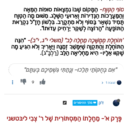
סוֹף הַטְּוָח-
הַמָּקוֹם שֶׁבּוֹ נִמְצָאוֹת סוּפוֹת הַמֵּאָה
וְהַמַּעֲרָכוֹת הַנְּדִירוֹת וְאֵרוּעֵי הַשֶּׁלֶג. מִשּׁוּם מָה הַטְּוָח
תָּמִיד נִשְׁאַר בַּסּוֹף וְלֹא מִתְקָרֵב. בִּלְשׁוֹן חָזָ"ל נִקְרֵאת
הַתּוֹפָעָה "הָרוֹצֶה לְשַׁקֵּר יַרְחִיק עֵדוּתוֹ".
"תּוֹחֶלֶת מְמֻשָּׁכָה מַחֲלַה לֵב" (משלי י''ג, י''ב)-
"הִנֵּה
הַתּוֹחֶלֶת וְהַתִּקְוָה שֶׁיִּמָּשֵׁךְ זְמַנָּהּ וְיַאֲרִיךְ וְלֹא הִגִּיעַ מָה
שֶׁקִּוּוּ אֵלָיו- הִיא מַחְלִיאָה הַלֵּב
(רַלְבָּ"ג).
"אִם בְּחֻקּוֹתַי תֵּלֵכוּ- וְנָתַתִּי גִּשְׁמֵיכֶם בְּעִתָּם"
9
תגובה 1
ז'ק
👑 מלך ההימורים
פֶּרֶק א'- מַחֲלָתוֹ הַמִּסְתּוֹרִית שֶׁל ר' צְבִי ליבּטשני