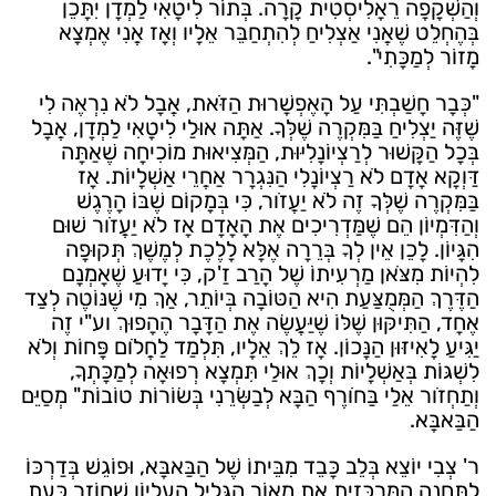
וְהַשְׁקָפָה רֵאָלִיסְטִית קָרָה. בְּתוֹר לִיטָאִי לַמְדָן יִתָּכֵן
בְּהֶחְלֵט שֶׁאֲנִי אַצְלִיחַ לְהִתְחַבֵּר אֵלָיו וְאָז אֲנִי אֶמְצָא
מָזוֹר לְמַכָּתִי".
"כְּבָר חָשַׁבְתִּי עַל הָאֶפְשָׁרוּת הַזֹּאת, אֲבָל לֹא נִרְאֶה לִי
שֶׁזֶּה יַצְלִיחַ בַּמִּקְרֶה שֶׁלְּךָ. אַתָּה אוּלַי לִיטָאִי לַמְדָן, אֲבָל
בְּכָל הַקָּשׁוּר לְרַצְיוֹנָלִיּוּת, הַמְּצִיאוּת מוֹכִיחָה שֶׁאַתָּה
דַּוְקָא אָדָם לֹא רַצְיוֹנָלִי הַנִּגְרָר אַחֲרֵי אַשְׁלָיוֹת. אָז
בַּמִּקְרֶה שֶׁלְּךָ זֶה לֹא יַעֲזֹור, כִּי בְּמָקוֹם שֶׁבּוֹ הָרֶגֶשׁ
וְהַדִּמְיוֹן הֵם שֶׁמַּדְרִיכִים אֶת הָאָדָם אָז לֹא יַעֲזֹור שׁוּם
הִגָּיוֹן. לָכֵן אֵין לְךָ בְּרֵרָה אֶלָּא לָלֶכֶת לְמֶשֶׁךְ תְּקוּפָה
לִהְיוֹת מִצֹּאן מַרְעִיתוֹ שֶׁל הָרַב זַ'ק, כִּי יָדוּעַ שֶׁאָמְנָם
הַדֶּרֶךְ הַמְּמֻצַּעַת הִיא הַטּוֹבָה בְּיוֹתֵר, אַךְ מִי שֶׁנּוֹטֶה לְצַד
אֶחָד, הַתִּיקּוּן שֶׁלּוֹ שֶׁיַּעֲשֶׂה אֶת הַדָּבָר הֶהָפוּךְ וע"י זֶה
יַגִּיעַ לָאִיזּוּן הַנָּכוֹן. אָז לֵךְ אֵלָיו, תִּלְמַד לַחֲלֹום פָּחוֹת וְלֹא
לִשְׁגּוֹת בְּאַשְׁלָיוֹת וְכָךְ אוּלַי תִּמְצָא רְפוּאָה לְמַכָּתְךָ,
וְתַחְזֹור אֵלַי בַּחֹורֶף הַבָּא לְבַשְּׂרֵנִי בְּשׂוֹרוֹת טוֹבוֹת" מְסַיֵּם
הַבַּאבָּא.
ר' צְבִי יוֹצֵא בְּלֵב כָּבֵד מִבֵּיתוֹ שֶׁל הַבַּאבָּא, וּפוֹגֵשׁ בְּדַרְכּוֹ
לַתַּחֲנָה הַמֶּרְכָּזִית אֶת מָאוֹר הַגָּלִיל הָעֶלְיוֹן שֶׁחוֹזֵר כָּעֵת