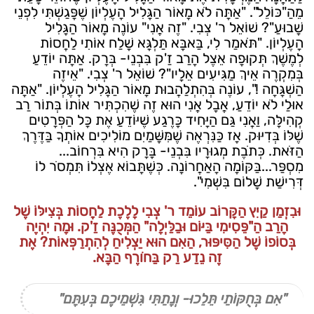
מֵהַ"כּוֹלֵל". "אַתָּה לֹא מָאוֹר הַגָּלִיל הָעֶלְיוֹן שֶׁפָּגַשְׁתִּי לִפְנֵי
שָׁבוּעַ"? שׁוֹאֵל ר' צְבִי. "זֶה אֲנִי" עוֹנֶה מָאוֹר הַגָּלִיל
הָעֶלְיוֹן. "תֹּאמַר לִי, בַּאבָּא תַּלְגָּא שָׁלַח אוֹתִי לַחֲסוֹת
לְמֶשֶׁךְ תְּקוּפָה אֵצֶל הָרַב זַ'ק בִּבְנֵי- בְּרָק. אַתָּה יוֹדֵעַ
בְּמִקְרֶה אֵיךְ מַגִּיעִים אֵלָיו"? שׁוֹאֵל ר' צְבִי. "אֵיזֶה
הַשְׁגָּחָה !", עוֹנֶה בְּהִתְלַהֲבוּת מָאוֹר הַגָּלִיל הָעֶלְיוֹן. "אַתָּה
אוּלַי לֹא יוֹדֵעַ, אֲבָל אֲנִי הוּא זֶה שֶׁהִכְתִּיר אוֹתוֹ בְּתוֹר רַב
קְהִילָּה, וַאֲנִי גַּם הַיָּחִיד כָּרֶגַע שֶׁיּוֹדֵעַ אֶת כָּל הַפְּרָטִים
שֶׁלּוֹ בְּדִיּוּק. אָז כַּנִּרְאֶה שֶׁמִּשָּׁמַיִם מוֹלִיכִים אוֹתְךָ בַּדֶּרֶךְ
הַזֹּאת. כְּתֹבֶת מְגוּרָיו בִּבְנֵי- בָּרָק הִיא בִּרְחוֹב...
מִסְפַּר...בַּקּוֹמָה הָאַחֲרוֹנָה. כְּשֶׁתָּבוֹא אֶצְלוֹ תִּמְסֹר לוֹ
דְּרִישַׁת שָׁלוֹם בִּשְׁמִי".
וּבִזְמַן קַיִץ הַקָּרוֹב עוֹמֵד ר' צְבִי לָלֶכֶת לַחֲסוֹת בְּצִילּוֹ שֶׁל
הָרַב הַ"פֵּסִימִי בַּיּוֹם וּבַלַּיְלָה" הַמְּכֻנֶּה זַ'ק. וּמָה יִהְיֶה
בְּסוֹפוֹ שֶׁל הַסִּיפּוּר, הַאִם הוּא יַצְלִיחַ לְהִתְרַפְּאוֹת? אֶת
זֶה נֵדַע רַק בַּחֹורֶף הַבָּא.
"אִם בְּחֻקּוֹתַי תֵּלֵכוּ- וְנָתַתִּי גִּשְׁמֵיכֶם בְּעִתָּם"