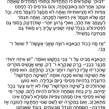
"דִּבּוּק" שֶׁקּוֹרְאִים לוֹ הַתַּחֲזִיּוֹת וְנִתּוּחֵי הַמּוֹדֵלִים שֶׁאַתָּה
עוֹקֵב אַחֲרֵיהֶם בְּאוֹבְּסֶסְיָה, וְהֵם גּוֹרְמִים לְךָ לְפַתֵּחַ
צִפִּיּוֹת לֹא מְצִיאוּתִיּוֹת וְאַתָּה לֹא מְסֻגָּל לְהִגָּמֵל מִזֶּה, וְכָל
זְמַן שֶׁלֹּא תִּגָּמֵל אֵין רְפוּאָה לְמַכָּתְךָ, וְאַתָּה תִּגְמֹר
לְעַצְמְךָ אֶת הַלֵּב, וְאוּלַי גָּרוּעַ יוֹתֵר- שֶׁתִּזְדַּקֵּק בַּסּוֹף גַּם
לִפְּסִיכוֹלוֹג בִּגְלַל שֶׁזֶּה יַשְׁפִּיעַ עָלֶיךָ רַע מְאוֹד גַּם
מִבְּחִינָה נַפְשִׁית".
"אָז מָה כְּבוֹד הַבַּאבָּא רוֹצֶה שֶׁאֲנִי אֶעֱשֶׂה" ? שׁוֹאֵל ר'
צְבִי.
הַבַּאבָּא מַבִּיט עַל ר' צְבִי בְּחֲשָׁשׁ וְאוֹמֵר: "יֵשׁ אֵיזֶה יְהוּדִי
מְבֻגָּר בִּבְנֵי- בָּרָק שֶׁנִּקְרָא ר' זַ'ק, שֶׁיֵּשׁ אֲנָשִׁים מוּזָרִים
שֶׁהִכְרִיזוּ עָלָיו כְּרוֹעֶה רוּחָנִי וּכְרַב קְהִלָּתָם. הוּא פִּתֵּחַ
אֶת הַשִּׁיטָה שֶׁהוּא מְכַנֶּה אוֹתָהּ "הַשִּׁיטָה הַקְּדוֹשָׁה"
הַדּוֹגֶלֶת בְּלִהְיוֹת פֵּסִימִי בַּיּוֹם וּבַלַּיְלָה. הוּא טוֹעֵן
שֶׁהַהוֹלְכִים בַּ"שִׁיטָה הַקְּדוֹשָׁה" שֶׁלּוֹ לֹא יֵדְעוּ צַעַר בְּכָל
יְמֵיהֶם, וְרַק נַחַת וְשִׂמְחָה יְכוֹלִים לִהְיוֹת לָהֶם, שֶׁהֲרֵי מִי
שֶׁהוּא פֵּסִימִי אֵינוֹ מְפַתֵּחַ צִפִּיּוֹת וּמִמֵּילָא לְעוֹלָם אֵינוֹ
מִתְאַכְזֵב, וְאִם בְּמִקְרֶה יֵשׁ לְשֵׁם שִׁנּוּי הַפְתָּעָה לְטוֹבָה אָז
אַדְּרַבָּה- הַשִּׂמְחָה תִּגְדַּל שִׁבְעָתַיִם. בְּעוֹד שֶׁאֲנַחְנוּ