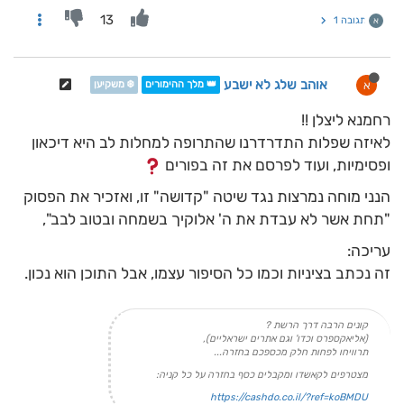
13
תגובה 1
א
אוהב שלג לא ישבע
א
👑 מלך ההימורים
❄️ משקיען
רחמנא ליצלן !!
לאיזה שפלות התדרדרנו שהתרופה למחלות לב היא דיכאון
ופסימיות, ועוד לפרסם את זה בפורים
הנני מוחה נמרצות נגד שיטה "קדושה" זו, ואזכיר את הפסוק
"תחת אשר לא עבדת את ה' אלוקיך בשמחה ובטוב לבב",
עריכה:
זה נכתב בציניות וכמו כל הסיפור עצמו, אבל התוכן הוא נכון.
קונים הרבה דרך הרשת ?
(אליאקספרס וכדו' וגם אתרים ישראליים),
תרוויחו לפחות חלק מכספכם בחזרה...
מצטרפים לקאשדו ומקבלים כסף בחזרה על כל קניה:
https://cashdo.co.il/?ref=koBMDU