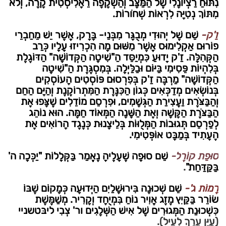
נִתּוּחַ רַצְיוֹנָלִי שֶׁל הַמַּצָּב וְהַשְׁקָפָה רֵאָלִיסְטִית קָרָה, וְלֹא
מִתּוֹךְ נְטִיָּה לִרְאוֹת שְׁחֹורוֹת.
זַ'ק-
שֵׁם שֶׁל יְהוּדִי מְבֻגָּר מִבְּנֵי- בָּרָק, אֲשֶׁר יֵשׁ מֵחַבְרֵי
פוֹרוּם אַקְלִימוּס אֲשֶׁר מִשּׁוּם מָה הִכְרִיזוּ עָלָיו כְּרַב
הַקְּהִלָּה. זַ'ק יָדוּעַ כִּמְיַסֵּד הַ"שִׁיטָה הַקְּדוֹשָׁה" הַדּוֹגֶלֶת
בְּלִהְיוֹת פֵּסִימִי בַּיּוֹם וּבַלַּיְלָה. בְּמִסְגֶּרֶת הַ"שִׁיטָה
הַקְּדוֹשָׁה" מַרְבֶּה זַ'ק בְּפִרְסוּם פּוֹסְטִים הָעוֹסְקִים
בְּנוֹשְׂאִים מְדַכְּאִים כְּגוֹן הַכִּנֶּרֶת הַמִּתְרוֹקֶנֶת וְהַיָּם הַחַם
וְהַבַּצֹּרֶת וַעֲצִירַת הַגְּשָׁמִים, וּפִרְסֵם מוֹדֵלִים שֶׁצָּפוּ אֶת
הַבַּצֹּרֶת הַקָּשָׁה וְאֶת הַשָּׁנָה הַמְּאוֹד חַמָּה. הוּא נוֹהֵג
לְפַרְסֵם תְּגוּבוֹת הַמְּלֻוּוֹת בְּלֵיצָנוּת כְּנֶגֶד הָרוֹאִים אֶת
הֶעָתִיד בְּמַבָּט אוֹפְּטִימִי.
סוּפַת קוֹרֶל-
שֵׁם סוּפָה שֶׁעָלֶיהָ נֶאֱמַר בַּקְּלָלוֹת "יַכְּכָה ה'
בַּקַּדַּחַת"
.
רָמוֹת ג'-
שֵׁם שְׁכוּנָה בִּירוּשָׁלַיִם הַיְּדוּעָה כְּמָקוֹם שֶׁבּוֹ
שׂוֹרֵר בַּקַּיִץ מֶזֶג אֲוִיר נוֹחַ בִּמְיֻחָד וְקָרִיר. מְשַׁמֶּשֶׁת
כִּשְׁכוּנַת הַמְּגוּרִים שֶׁל אִישׁ הַשְּׁלָגִים ור' צְבִי ליבּטשניי
(עַיֵּן עֵרֶךְ לְעֵיל).