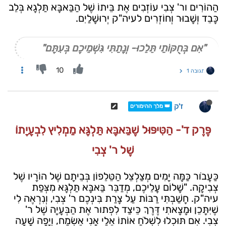
הַהוֹרִים ור' צְבִי עוֹזְבִים אֶת בֵּיתוֹ שֶׁל הַבַּאבָּא תַּלְגָא בְּלֵב
כָּבֵד וְשָׁבוּר וְחוֹזְרִים לעיה"ק יְרוּשָׁלַיִם.
"אִם בְּחֻקּוֹתַי תֵּלֵכוּ- וְנָתַתִּי גִּשְׁמֵיכֶם בְּעִתָּם"
10
תגובה 1
ז'ק
👑 מלך ההימורים
פֶּרֶק ד'- הַטִּיפּוּל שֶׁבַּאבָּא תַּלְגָּא מַמְלִיץ לִבְעָיָתוֹ
שֶׁל ר' צְבִי
כַּעֲבֹור כַּמָּה יָמִים מְצַלְצֵל הַטֵּלֵפוֹן בְּבֵיתָם שֶׁל הוֹרָיו שֶׁל
צְבִיקָה. "שָׁלוֹם עֲלֵיכֶם, מְדַבֵּר בַּאבָּא תַּלְגָּא מִצְּפַת
עיה"ק. חָשַׁבְתִּי רַבּוֹת עַל צָרַת בִּינְכֶם ר' צְבִי, וְנִרְאֶה לִי
שֶׁיִּתָּכֵן וּמָצָאתִי דֶּרֶךְ כֵּיצַד לִפְתור אֶת הַבְּעָיָה שֶׁל ר'
צְבִי. אִם תּוּכְלוּ לִשְׁלֹחַ אוֹתוֹ אֵלַי אֲנִי אֶשְׂמַח, וְיָפָה שָׁעָה