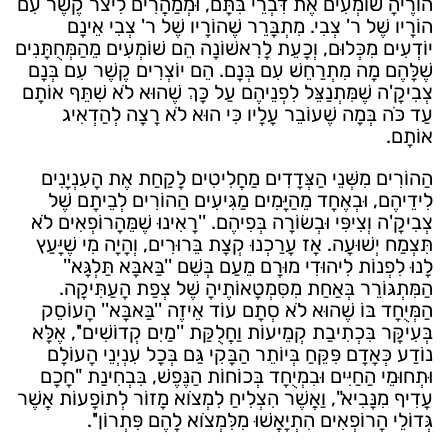
הוֹרֶיהָ שׁוֹמְעִים אֶת דִּבְרֵי בִּתָּם, וּמְמַהֲרִים לִיצֹר קֶשֶׁר עִם
הוֹרָיו שֶׁל ר' צְבִי. מִתְבָּרֵר שֶׁהוֹרָיו שֶׁל ר' צְבִי אֵינָם
יוֹדְעִים מִכְּלוּם, וְכָעֵת לָרִאשׁוֹנָה הֵם שׁוֹמְעִים מֵהַמְּחֻתָּנִים
שֶׁלָּהֶם מָה מִתְרַחֵשׁ עִם בְּנָם. הֵם יוֹצְרִים קֶשֶׁר עִם בְּנָם
צְבִיקָ'ה שֶׁמִּתְנַצֵּל לִפְנֵיהֶם עַל כָּךְ שֶׁהוּא לֹא שִׁתֵּף אוֹתָם
עַד כֹּה בְּמָה שֶׁעוֹבֵר עָלָיו כִּי הוּא לֹא רָצָה לְהַדְאִיג
אוֹתָם.
הַהוֹרִים מִשְּׁנֵי הַצְּדָדִים מַחֲלִיטִים לָקַחַת אֶת הָעִנְיָנִים
לִידֵיהֶם, וּבְאֶחָד מֵהַיָּמִים מַגִּיעִים הַהוֹרִים לְבֵיתָם שֶׁל
צְבִיקָ'ה וְצִיפִּי וּבְשׂוֹרָה בְּפִיהֶם. ''רָאִינוּ שֶׁמֵּהָרוֹפְאִים לֹא
תִּצְמַח יְשׁוּעָה. אָז עָרַכְנוּ קְצָת בֵּרוּרִים, וְהָיָה מִי שֶׁיָּעַץ
לָנוּ לִפְנוֹת לִיהוּדִי מוּרָם מֵעַם בְּשֵׁם ''בַּאבָּא תַּלְגָּא''
הַמִּתְגּוֹרֵר בְּאַחַת מִסִּמְטָאוֹתֶיהָ שֶׁל צְפַת הָעַתִּיקָה.
הַמְּיֻחָד בּוֹ שֶׁהוּא לֹא סְתָם עוֹד אֵיזֶה ''בַּאבָּא'' הָעוֹסֵק
בְּעִיקָּר בִּכְתִיבַת קְמֵיעוֹת וַחֲלֻקַּת ''מַיִם קְדוֹשִׁים'', אֶלָּא
נוֹדַע כְּאָדָם פִּקֵּחַ בְּיוֹתֵר הַבָּקִי גַּם בְּכָל עִנְיְנֵי הָעוֹלָם
וּתְחוּמֵי הַחַיִּים וּבִמְיֻחָד בְּכוֹחוֹת הַנֶּפֶשׁ, בִּבְחִינַת "חָכָם
עָדִיף מִנָּבִיא", וַאֲשֶׁר הִצְלִיחַ לִמְצֹוא מָזוֹר לְתוֹפָעוֹת אֲשֶׁר
גְּדוֹלֵי הָרוֹפְאִים הִתְיָאֲשׁוּ מִלִּמְצֹוא לָהֶם פִּתְרוֹן''.