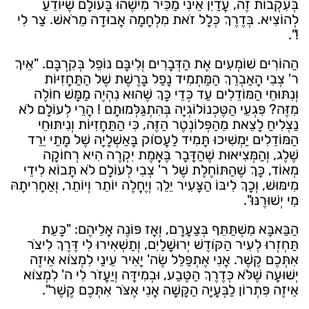
בְּעִקְבוֹת זֶה, עֲדַיִן אֵינִי מַכִּיר מִישֶׁהוּ בָּעוֹלָם שֶׁיּוֹדֵעַ
לְהוֹצִיא. בְּדֶרֶךְ כְּלָל זֹאת מִלְחָמָה אֲבוּדָה מֵרֹאשׁ. צַר לִי
!".
הַהוֹרִים שׁוֹמְעִים אֶת הַדְּבָרִים וְלִיבָּם נוֹפֵל בְּקִרְבָּם. "אֵיךְ
ר' צְבִי הָאַבְרֵךְ הַמַּתְמִיד נָפַל בָּרֶשֶׁת שֶׁל הַתַּחֲזִיּוֹת
וְנִתּוּחֵי הַמּוֹדֵלִים עַד כְּדֵי כָּךְ שֶׁהוּא נִהְיֶה מַמָּשׁ חוֹלֶה
מִזֶּה? פִּגְעֵי הַטֶּכְנוֹלוֹגְיָה בְּהִתְגַּלְּמוּתָם ! הֲרֵי לְעוֹלָם לֹא
נַצְלִיחַ לָצֵאת מֵהַפְּלוֹנְטֶר הַזֶּה, כִּי הַתַּחֲזִיּוֹת וְנִיתּוּחֵי
הַמּוֹדֵלִים יַמְשִׁיכוּ תָּמִיד לַעֲסֹוק בָּאַשְׁלָיָה שֶׁל מָתַי יֵרֵד
שֶׁלֶג, וְהַמְּצִיאוּת שֶׁהַדָּבָר בֶּאֱמֶת יִקְרֶה הִיא רְחוֹקָה
מְאוֹד, כָּךְ שֶׁהַתּוֹחֶלֶת שֶׁל ר' צְבִי לְעוֹלָם לֹא תָּבוֹא לִידֵי
מִימּוּשׁ, וְכָךְ לִיבּוֹ הַצָּעִיר יֵלֵךְ וְיֶחֱלֶה יוֹתֵר וְיוֹתֵר, וְאַחֲרִיתָהּ
מִי יְשׁוּרֶנּוּ".
הַבַּאבָּא מִשְׁתַּתֵּף בְּצַעֲרָם, וְאָז פּוֹנֶה אֲלֵיהֶם: "כָּעֵת
תַּחְזְרוּ לְעִיר הַקֹּודֶשׁ יְרוּשָׁלַיִם, וְתַשְׁאִירוּ לִי דֶּרֶךְ לִיצֹר
אִתְּכֶם קֶשֶׁר. אֲנִי אֶתְפַּלֵּל שֶׂה' יָאִיר עֵינַי לִמְצֹוא אֵיזֶה
יְשׁוּעָה שֶׁלֹּא כְּדֶרֶךְ הַטֶּבַע, וּבְמִידָּה וְיַעֲזֹר לִי ה' לִמְצֹוא
אֵיזֶה פִּתְרוֹן לַבְּעָיָה הַקָּשָׁה אֲנִי אֶצֹּר אִתְּכֶם קֶשֶׁר".