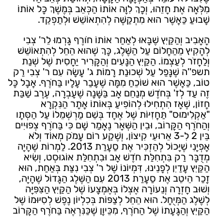
מִלְּאָה אֶת חָזֵהוּ, וְכָךְ לִוָּה אוֹתוֹ הַכְּאֵב בְּמֶשֶׁךְ כָּל אוֹתוֹ
שָׁבוּעַ כַּאֲשֶׁר הוּא מִתְקַשֶּׁה לְהִתְאוֹשֵׁשׁ וּלְתַפְקֵד.
הָאָבִיב וְהַקַּיִץ שֶׁבָּאוּ לְאַחַר אוֹתוֹ חֹורֶף גָּרְמוּ לֵר' צְבִי
לְהָקִיץ מֵהַחֲלוֹם עַל הַשֶּׁלֶג, כָּךְ שֶׁהוּא הֵחֵל לְהִתְאוֹשֵׁשׁ
וְלַחֲזֹר לְעַצְמוֹ. הַקַּיִץ הַנָּעִים וְהַקָּרִיר יַחֲסִית שֶׁל שְׁנַת
תשפ''ה שֶׁנָּפַל עַל שְׁכוּנַת רָמוֹת ג' עָשָׂה עִם ר' צְבִי רַק
טוֹב, כַּאֲשֶׁר הוּא שׁוֹכֵחַ מִמָּה שֶׁעָבַר עָלָיו בַּחֹרֶף. אֲבָל כָּל
זֶה עַד לְז' בְּחֹדֶשׁ מְנַחֵם אָב בַּשָּׁנָה שֶׁעָבְרָה, עֶרֶב שַׁבַּת
חֲזוֹן, שֶׁאָז הִתְחִילוּ לְהוֹפִיעַ בְּאוֹתוֹ אֲתָר הַנִּקְרָא
"אַקְלִימוּס" תַּחֲזִיּוֹת שֶׁל אֶחָד בְּשֵׁם מַרְשְׁמֵלוֹ עַל הַסְּתָו
וְהַחֹרֶף הַקָּרוֹב, וּבֵין הַשְּׁאָר נֶאֱמַר שָׁם כִּי בַּחֹרֶף צְפוּיִים
בֵּין 2 לִ-3 אֵרוּעֵי קִיצוֹן, וְשֶׁקַע רוֹם עָמֹק מְאוֹד וְלֹא
אָפְיָנִי שֶׁיָּכוֹל לְהַזְכִּיר אֶת סַעֲרַת 2013. לַמְרוֹת שֶׁהָיָה
מְדֻבָּר רַק בִּתְחִלַּת חֹדֶשׁ אָב וּבִתְחִלַּת אוֹגוּסְט, וְשִׂיא
הַקַּיִץ עֲדַיִן לְפָנֵינוּ, דִּמְיוֹנוֹ שֶׁל ר' צְבִי נִצַּת בְּאַחַת, הוּא
זָכַר הֵיטֵב אֶת סַעֲרַת 2013 עִם הַשֶּׁלֶג הַגָּדוֹל שֶׁהָיָה,
וְשׁוּב חָזְרָה וְנֵעוֹרָה אֶצְלוֹ בְּאֶמְצָעוֹ שֶׁל הַקַּיִץ הַצִּפִּיָּה
לְשֶׁלֶג הַמְּיֻחָל. הוּא הֵחֵל לְצַפּוֹת בְּכִלְיוֹן נֶפֶשׁ לְסִיּוּמוֹ שֶׁל
הַקַּיִץ וְהַגָּעָתוֹ שֶׁל הַחֹרֶף, מִכֵּיוָן שֶׁכַּנִּרְאֶה בַּחֹרֶף הַקָּרוֹב