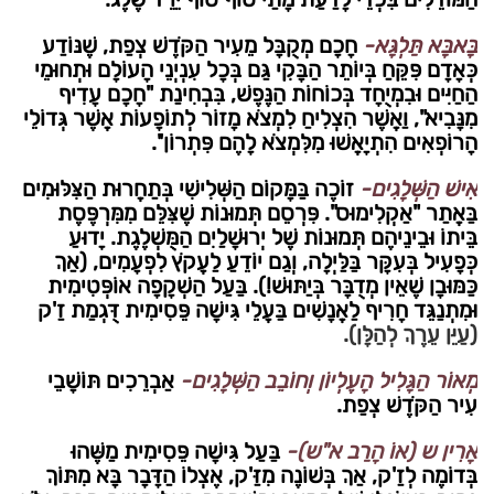
בָּאבָּא תַּלְגָּא-
חָכָם מְקֻבָּל מֵעִיר הַקֹּדֶשׁ צְפַת, שֶׁנּוֹדַע
כְּאָדָם פִּקֵּחַ בְּיוֹתֵר הַבָּקִי גַּם בְּכָל עִנְיְנֵי הָעוֹלָם וּתְחוּמֵי
הַחַיִּים וּבִמְיֻחָד בְּכוֹחוֹת הַנֶּפֶשׁ, בִּבְחִינַת "חָכָם עָדִיף
מִנָּבִיא", וַאֲשֶׁר הִצְלִיחַ לִמְצֹא מָזוֹר לְתוֹפָעוֹת אֲשֶׁר גְּדוֹלֵי
הָרוֹפְאִים הִתְיָאֲשׁוּ מִלִּמְצֹא לָהֶם פִּתְרוֹן''.
אִישׁ הַשְּׁלָגִים-
זוֹכֶה בַּמָּקוֹם הַשְּׁלִישִׁי בְּתַחֲרוּת הַצִּלּוּמִים
בַּאֲתַר "אַקְלִימוּס". פִּרְסֵם תְּמוּנוֹת שֶׁצִּלֵּם מִמִּרְפֶּסֶת
בֵּיתוֹ וּבֵינֵיהֶם תְּמוּנוֹת שֶׁל יְרוּשָׁלַיִם הַמֻּשְׁלֶגֶת. יָדוּעַ
כְּפָעִיל בְּעִקָּר בַּלַּיְלָה, וְגַם יוֹדֵעַ לַעֲקֹץ לִפְעָמִים, (אַךְ
כַּמּוּבָן שֶׁאֵין מְדֻבָּר בְּיַתּוּשׁ!). בַּעַל הַשְׁקָפָה אוֹפְּטִימִית
וּמִתְנַגֵּד חָרִיף לַאֲנָשִׁים בַּעֲלֵי גִּישָׁה פֵּסִימִית דֻּגְמַת זַ'ק
(עַיֵּן עֵרֶךְ לְהַלָּן).
מְאוֹר הַגָּלִיל הָעֶלְיוֹן וְחוֹבֵב הַשְּׁלָגִים-
אַבְרֵכִים תּוֹשָׁבֵי
עִיר הַקֹּדֶשׁ צְפַת.
אָרִין ש (אוֹ הָרַב א"ש)-
בַּעַל גִּישָׁה פֵּסִימִית מַשֶּׁהוּ
בְּדוֹמֶה לְזַ'ק, אַךְ בְּשׁוֹנֶה מִזַּ'ק, אֶצְלוֹ הַדָּבָר בָּא מִתּוֹךְ