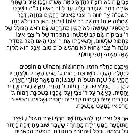
צְבִיקָ'ה לֹא רוֹצֶה לְהַדְאִיג אֶת אִשְׁתּוֹ וְלָכֵן אֵינוֹ מְשַׁתֵּף
אוֹתָהּ בְּמָה שֶׁעוֹבֵר עָלָיו, עַד לְיוֹם רִאשׁוֹן כ''ה בִּשְׁבָט
תשפ''ה אָז חוֹוֶה ר' צְבִי כְּאֵבִים חֲזָקִים בֶּחָזֶה, דָּבָר
שֶׁמְּלַוֶּה אוֹתוֹ בְּמֶשֶׁךְ כָּל אוֹתוֹ שָׁבוּעַ. כָּאן כְּבָר לֹא נִתָּן
לְהַסְתִּיר שֶׁמַּשֶּׁהוּ לֹא תַּקִּין מִתְרַחֵשׁ. גַּם רֹאשׁ הַכּוֹלֵל שֶׁל
ר' צְבִיקָ'ה שָׂם לֵב שֶׁמַּשֶּׁהוּ בַּתִּפְקוּד שֶׁל ר' צְבִי אֵינוֹ
כִּתְמוֹל שִׁלְשׁוֹם, וְלִשְׁאֵלָתוֹ אֶת ר' צְבִי הַאִם הַכֹּל בְּסֵדֶר,
עוֹנֶה ר' צְבִי שֶׁהוּא לֹא מַרְגִּישׁ כ''כ טוֹב, אֲבָל הוּא מְקַוֶּה
שֶׁזֶּה מַשֶּׁהוּ זְמַנִּי וְחוֹלֵף.
וְאָמְנָם כַּחֲלֹף הַזְּמַן, הַתְּחוּשׁוֹת וְהַמֵּחוֹשִׁים הוֹפְכִים
לְנַחֲלַת הֶעָבָר. לִשְׁכוּנַת רָמוֹת ג' מַגִּיעַ הָאָבִיב וּלְאַחֲרָיו
הַקַּיִץ שֶׁל שְׁנַת תשפ''ה, שֶׁבְּשׁוֹנֶה מִשְּׁאַר אֲזוֹרֵי הָאָרֶץ,
לְמַרְבֵּה הַפֶּלֶא שְׁכוּנַת רָמוֹת ג' נֶהֱנֵית מִקַּיִץ נָעִים וְקָרִיר
יַחֲסִית, כַּאֲשֶׁר עַל ר' צְבִי וְעַל שְׁכֵנָיו בִּשְׁכוּנַת רָמוֹת ג'
עוֹבְרִים יָמִים נְעִימִים קְרִירִים יַחֲסִית וּשְׁלֵוִים, וְהַסִּיפּוּר
הָרְפוּאִי כִּמְעַט שֶׁנִּשְׁכַּח.
אַךְ כָּל זֹאת עַד לְהַגָּעָתוֹ שֶׁל חֹרֶף שְׁנַת תשפ''ו, שֶׁאָז
הַתּוֹפָעָה הַמַּטְרִידָה מֵהַחֹרֶף שֶׁעָבַר שׁוּב מַתְחִילָה לַחְזֹר
עַל עַצְמָהּ, וּכְכָל שֶׁהַחֹרֶף מִתְקַדֵּם, תּוֹפַעַת הַכְּאֵבִים