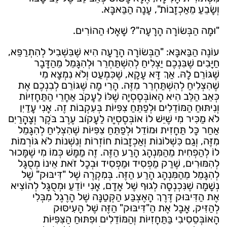
וְשָׂבֵעַ מֵאַכְזָבוֹת", עָנָה הַבַּאבָּא.
"וּמָה הַבְּשׂוֹרָה הָרָעָה"? שָׁאֲלוּ הַהוֹרִים.
עוֹנֶה הַבַּאבָּא: "הַבְּשׂוֹרָה הָרָעָה הִיא שֶׁבִּשְׁבִיל לְהִתְרַפֵּא,
חַיָּבִים שֶׁבִּנְכֶם יַצְלִיחַ לְהִשְׁתַּחְרֵר וּלְהִגָּמֵל מֵהַדָּבָר
שֶׁגּוֹרֵם לָהּ. אַךְ דָּא עָקָא, שֶׁכִּמְעַט וְלֹא נִמְצָא מִי
שֶׁהִצְלִיחַ לְהִשְׁתַּחְרֵר מִזֶּה. הֲרֵי מָה שֶׁגּוֹרֵם לְבִנְכֶם אֶת
כְּאֵב הַלֵּב הִיא הָאוֹבְּסֶסְיָה שֶׁלּוֹ לַעֲקֹב אַחֲרֵי הַתַּחֲזִיּוֹת
וְנִיתּוּחַ הַמּוֹדֵלִים וּלְפַתֵּחַ צִפִּיּוֹת בְּעִקְבוֹת זֶה. אֲנִי עֲדַיִן
לֹא מַכִּיר מִי שֶׁיֵּשׁ לוֹ אוֹבְּסֶסְיָה לַעֲקֹוב עֶרֶב בֹּקֶר וְצָהֳרַיִם
אַחַר כָּל תַּחֲזִית וּמוֹדֵל וּלְפַתֵּחַ צִפִּיּוֹת שֶׁהִצְלִיחַ לְהִגָּמֵל
מִזֶּה, וְגַם כִּשְׁלוֹנוֹת וְאַכְזָבוֹת חוֹזְרוֹת וְנִשְׁנוֹת לֹא גּוֹרְמוֹת
לוֹ לְהַפְחִית מֵהַמִּנְהָג הָרַע הַזֶּה. זֶה מַמָּשׁ כְּמוֹ מִי שֶׁמָּכוּר
לְהִמּוּרִים, שֶׁרַק מַפְסִיד וּמַפְסִיד וּבְכָל זֹאת אֵינוֹ מְסֻגָּל
לְהִגָּמֵל מֵהַמִּנְהָג הָרַע הַזֶּה. בְּמִקְרֶה שֶׁל "דִּיבּוּק" שֶׁל
נְשָׁמָה שֶׁנִּכְנְסָה לְגוּף שֶׁל אָדָם, אֲנִי יוֹדֵעַ וּמְסֻגָּל לְהוֹצִיא
אֶת הַדִּיבּוּק דֶּרֶךְ הָאֶצְבַּע הַקְּטַנָּה שֶׁל הָרֶגֶל מִבְּלִי
לְהַזִּיק, אֲבָל אֶת הַ"דִּיבּוּק" הַזֶּה שֶׁל הָעִיסּוּק
הָאוֹבְּסֵסִיבִי בַּתַּחֲזִיּוֹת וְהַמּוֹדֵלִים וּפִתּוּחַ הַצִּפִּיּוֹת