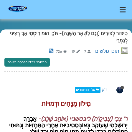
סִיפּוּר לְפוּרִים (וְגַם לִשְׁאָר הַשָּׁנָה)- תֹּכֶן הוּמוֹרִיסְטִי אַךְ רְצִינִי
לְגַמְרֵי
תוכן גולשים
726
19
7
התחבר בכדי לפרסם תגובה
ז'ק
👑 מלך ההימורים
מִילּוֹן מֻנָּחִים וּדְמוּיוֹת
ר' צְבִי (צְבִיקָ'ה) ליבּטשניי (אוֹהֵב שֶׁלֶג)-
אַבְרֵךְ
יְרוּשַׁלְמִי שֶׁעוֹקֵב בְּאוֹבְּסֵסִיבִיּוּת אַחֲרֵי הַתַּחֲזִיּוֹת וְנִתּוּחֵי
הַמּוֹדֵלִים בִּכְדֵי לָדַעַת מָתַי סוֹף סוֹף יֵרֵד שֶׁלֶג.