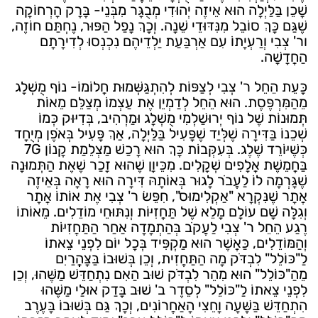
שָׁכֵן בַּלַּיְלָה הוּא אֵיזֶה יְהוּדִי מְבֻגָּר מִבְּנֵי- בָּרָק הָרְחוֹקָה
שֶׁגַּם כָּךְ סוֹבֵל מִנִּדּוּדֵי שֵׁנָה. וְכָךְ נָפַל הַפּוּר, נֶחְתַּם חוֹזֶה,
ור' צְבִי וְרַעְיָתוֹ עִם אַרְבַּעַת יַלְדֵיהֶם נִכְנְסוּ לְדִירָתָם
הַחֲדָשָׁה.
כָּעֵת הֵחֵל ר' צְבִי לְצַפּוֹת לְהִתְגַּשְּׁמוּת חֲלוֹמוֹ- נוֹף מֻשְׁלָג
מֵהַמִּרְפֶּסֶת. הוּא הֵחֵל לְדַמְיֵן אֶת עַצְמוֹ מְצַלֵּם מֵאוֹת
תְּמוּנוֹת שֶׁל נוֹף יְרוּשַׁלְמִי מֻשְׁלָג וּמַרְהִיב, בְּדִיּוּק כְּמוֹ
שְׁכֵנוֹ בַּדִּירָה שֶׁלְּיַד שֶׁפָּעִיל בַּלַּיְלָה, אַךְ פָּעִיל בְּאֹפֶן מְיֻחָד
כְּשֶׁיּוֹרֵד שֶׁלֶג. בְּעִקְּבוֹת כָּךְ הוּא רָכַשׁ מַצְלֵמַת קָנוֹן 7G
בַּחֲמֵשֶׁת אֲלָפִים שְׁקָלִים. מִכֵּיוָן שֶׁהוּא זָכַר שֶׁאֶת הַתְּמוּנָה
שֶׁגָּרְמָה לוֹ לַעֲבֹר לָגוּר בְּאוֹתָהּ דִּירָה הוּא רָאָה בְּאֵיזֶה
אֲתָר שֶׁנִּקְרָא "אַקְלִימוּס", חִפֵּשׂ ר' צְבִי אֶת אוֹתוֹ אֲתָר
וְגִלָּה שָׁם עוֹלָם מָלֵא שֶׁל תַּחֲזִיּוֹת וְנִתּוּחֵי מוֹדֵלִים. מֵאוֹתוֹ
רֶגַע הֵחֵל ר' צְבִי לַעֲקֹב בְּהַתְמָדָה אַחַר הַתַּחֲזִיּוֹת
וְהַמּוֹדֵלִים, כַּאֲשֶׁר הוּא מַקְפִּיד בְּכָל יוֹם לִפְנֵי צֵאתוֹ
לַ"כּוֹלֵל" לִבְדֹּק מָה הַתַּחֲזִית, וְכֵן בְּשׁוּבוֹ בַּצָּהֳרַיִם
מֵהַ"כּוֹלֵל" הוּא מִהֵר לִבְדֹּק שׁוּב הַאִם נִתְחַדֵּשׁ מַשֶּׁהוּ, וְכֵן
לִפְנֵי צֵאתוֹ לַ"כּוֹלֵל" לְסֵדֶר ב' שׁוּב בָּדַק אוּלַי מַשֶּׁהוּ
הִתְחַדֵּשׁ בַּשָּׁעָה וָחֵצִי הָאַחֲרוֹנִים, וְכָךְ גַּם בְּשׁוּבוֹ בָּעֶרֶב