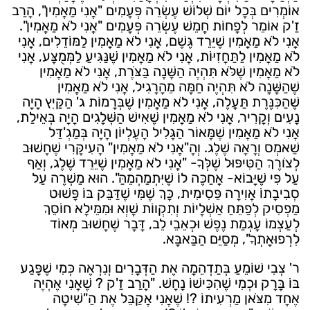
אוֹמְרִים בְּכָל יוֹם שְׁלוֹשׁ עֶשְׂרֵה פְּעָמִים "אֲנִי מַאֲמִין", הָרַב
זַ'ק אוֹמֵר לְפָחוֹת חֲמֵשׁ עֶשְׂרֵה פְּעָמִים "אֲנִי לֹא מַאֲמִין".
אֲנִי לֹא מַאֲמִין שֶׁיֵּרֵד גֶּשֶׁם, אֲנִי לֹא מַאֲמִין לַמּוֹדֵלִים, אֲנִי
לֹא מַאֲמִין לַתַּחֲזִיּוֹת, אֲנִי לֹא מַאֲמִין שֶׁנַּגִּיעַ לַמְּמֻצָּע, אֲנִי
לֹא מַאֲמִין שֶׁלֹּא תִּהְיֶה הַשָּׁנָה בַּצֹּרֶת, אֲנִי לֹא מַאֲמִין
שֶׁהַשָּׁנָה לֹא תִּהְיֶה חַמָּה מֵהָרָגִיל, אֲנִי לֹא מַאֲמִין
שֶׁהַכִּנֶּרֶת תַּעֲלֶה, אֲנִי לֹא מַאֲמִין שֶׁבְּרָמוֹת ג' הַקַּיִץ הָיָה
נָעִים וְקָרִיר, אֲנִי לֹא מַאֲמִין שֶׁאִישׁ הַשְּׁלָגִים הָיָה בְּאֵילַת,
אֲנִי לֹא מַאֲמִין שֶׁמָּאוֹר הַגָּלִיל הָעֶלְיוֹן הָיָה בְּמַגְ'דַּל
שַׁאמְס וְרָאָה שֶׁלֶג. וְהָ"אֲנִי לֹא מַאֲמִין" הָעִיקָּרִי שֶׁחָשׁוּב
לְצֹורֶךְ הַטִּיפּוּל שֶׁלְּךָ- "אֲנִי לֹא מַאֲמִין שֶׁיֵּרֵד שֶׁלֶג, וְאַף
עַל פִּי שֶׁיָּבוֹא- אֲחַכֶּה לוֹ שֶׁיִּתְמַהְמֵהַּ". הוּא מַשְׁרֶה עַל
סְבִיבָתוֹ אֲוִירָה פֵּסִימִית, כָּךְ שֶׁמִּי שֶׁדַּבֵּק בּוֹ פָּשׁוּט
מַפְסִיק לְפַתֵּחַ אַשְׁלָיוֹת וְתִקְווֹת שָׁוְא וּמִמֵּילָא חוֹסֵךְ
לְעַצְמוֹ עָגְמַת נֶפֶשׁ וּכְאֵבֵי לֵב, דָּבָר שֶׁחָשׁוּב מְאוֹד
לִרְפוּאָתְךָ", מְסַיֵּם הַבַּאבָּא.
ר' צְבִי שׁוֹמֵעַ בְּתַדְהֵמָה אֶת הַדְּבָרִים וְנִרְאֶה כְּמִי שֶׁפָּגַע
בּוֹ בָּרָק וּכְמִי שֶׁהִכִּישׁוֹ נָחָשׁ. "הָרַב זַ'ק ? שֶׁאֲנִי אֶהְיֶה
אֶחָד מִצֹּאן מַרְעִיתוֹ ?! שֶׁאֲנִי אֲקַבֵּל אֶת הַ"שִׁיטָה