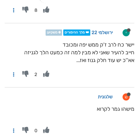
8
ירושלמי 22
י
👑 מלך ההימורים
❄️ משקיען
יישר כח לרב ז'ק ממש יפה ומכובד
חייב להעיר שאני לא מבין למה זה כמעט הלך לגניזה
אא''כ יש עוד חלק גנוז ואז...
2
שלגונית
ש
מישהו גמר לקרוא
0