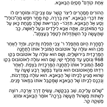
אַחַת קֹודֶם" מְסַיֵּם הַבַּאבָּא.
הַהוֹרִים מְמַהֲרִים לִיצֹר קֶשֶׁר עִם צְבִיקָ'ה וּמוֹסְרִים לוֹ
אֶת דִּבְרֵי הַבַּאבָּא. "אֵין בְּרֵרָה, קַח מָחָר חֹפֶשׁ מֵהַ"כּוֹלֵל"
וְסַע אֶל הַבַּאבָּא. תִּזְכֹּר- הַבְּרִיאוּת שֶׁלְּךָ מֻנַּחַת כָּאן עַל
כַּף הַמֹּאזְנַיִם, אַתָּה אַבָּא לִילָדִים וּבַעַל לְאִשָּׁה, כָּךְ
שֶׁתַּעֲשֶׂה כָּל הִשְׁתַּדְּלוּת לְטַפֵּל בְּעַצְמְךָ".
לְמָחֳרָת הַיּוֹם מִתְפַּלֵּל ר' צְבִי תְּפִלַּת וָתִיקִין, וּמִיָּד לְאַחַר
מִכֵּן הוּא עוֹלֶה עַל אוֹטוֹבּוּס הַמּוֹבִיל אוֹתוֹ לַתַּחֲנָה
הַמֶּרְכָּזִית בִּירוּשָׁלַיִם, וְשָׁם הוּא עוֹלֶה עַל אוֹטוֹבּוּס בְּקַו
968 וְנוֹסֵעַ עַד מֶחְלַף יִשַׁי, שָׁם הוּא עוֹלֶה לְאוֹטוֹבּוּס בְּקַו
360 הַמּוֹבִיל אוֹתוֹ לַתַּחֲנָה הַמֶּרְכָּזִית בִּצְפַת. לְאַחַר
רִדְתּוֹ מֵהָאוֹטוֹבּוּס הוּא צוֹעֵד בְּמֶשֶׁךְ רֶבַע שָׁעָה עַד
שֶׁהוּא מַגִּיעַ לְבֵיתוֹ שֶׁל הַבַּאבָּא. הוּא עוֹלֶה בַּמַּדְרֵגוֹת,
וְנִכְנָס לְבֵיתוֹ שֶׁל הַבַּאבָּא שֶׁמְּקַבֵּל אוֹתוֹ בִּמְאוֹר פָּנִים.
"שָׁלוֹם עֲלֵיכֶם, שֵׁב בְּבַקָּשָׁה, עָשִׂיתָ דֶּרֶךְ אֲרֻכָּה, רוֹצֶה
לִשְׁתּוֹת מַשֶּׁהוּ? תַּעֲשֶׂה בְּרָכָה" אוֹמֵר הַבַּאבָּא וּמוֹזֵג
מַשְׁקֶה קַר.