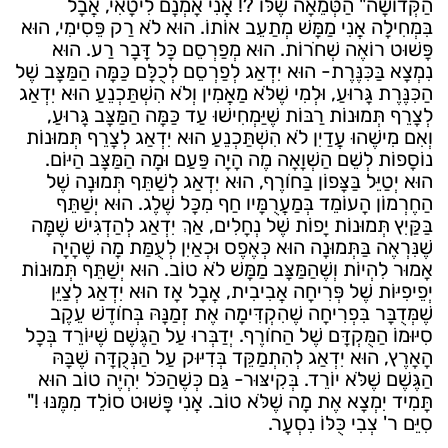
הַקְּדוֹשָׁה" הַטְּמֵאָה שֶׁלּוֹ ?! אֲנִי אָמְנָם לִיטָאִי, אֲבָל
בִּמְחִילָה אֲנִי מַמָּשׁ מְתַעֵב אוֹתוֹ. הוּא לֹא רַק פֵּסִימִי, הוּא
פָּשׁוּט רוֹאֶה שְׁחֹרוֹת. הוּא מְפַרְסֵם כָּל דָּבָר רַע. הוּא
נִמְצָא בַּכִּנֶּרֶת- הוּא יִדְאַג לְפַרְסֵם לְכֻלָּם כַּמָּה הַמַּצָּב שֶׁל
הַכִּנֶּרֶת גָּרוּעַ, וּלְמִי שֶׁלֹּא מַאֲמִין וְלֹא הִשְׁתַּכְנֵעַ הוּא יִדְאַג
לְצָרֵף תְּמוּנוֹת רַבּוֹת שֶׁיַּמְחִישׁוּ עַד כַּמָּה הַמַּצָּב גָּרוּעַ,
וְאִם מִישֶׁהוּ עֲדַיִן לֹא הִשְׁתַּכְנֵעַ הוּא יִדְאַג לְצָרֵף תְּמוּנוֹת
נוֹסָפוֹת לְשֵׁם הַשְׁוָאָה מֶה הָיָה פַּעַם וּמָה הַמַּצָּב הַיּוֹם.
הוּא יְטַיֵּל בַּצָּפוֹן בַּחֹורֶף, הוּא יִדְאַג לְשַׁתֵּף תְּמוּנָה שֶׁל
הַחֶרְמוֹן הָעוֹמֵד בְּמַעֲרֻמָּיו חַף מִכָּל שֶׁלֶג. הוּא יְשַׁתֵּף
בַּקַּיִץ תְּמוּנוֹת יָפוֹת שֶׁל נְחָלִים, אַךְ יִדְאַג לְהַדְגִּישׁ שֶׁמָּה
שֶׁנִּרְאֶה בַּתְּמוּנָה הוּא כְּאֶפֶס וּכְאַיִן לְעֻמַּת מָה שֶׁהָיָה
אָמוּר לִהְיוֹת וְשֶׁהַמַּצָּב מַמָּשׁ לֹא טוֹב. הוּא יְשַׁתֵּף תְּמוּנוֹת
יְפֵיפִיּוֹת שֶׁל פְּרִיחָה אֲבִיבִית, אֲבָל אָז הוּא יִדְאַג לְצַיֵּן
שֶׁמְּדֻבָּר בִּפְרִיחָה שֶׁהִקְדִּימָה אֶת זְמַנָּהּ בְּחֹודֶשׁ עֵקֶב
סִיּוּמוֹ הַמֻּקְדָּם שֶׁל הַחֹורֶף. יְדַבְּרוּ עַל הַגֶּשֶׁם שֶׁיּוֹרֵד בְּכָל
הָאָרֶץ, הוּא יִדְאַג לְהִתְמַקֵּד בְּדִיּוּק עַל הַנְּקֻדָּה שֶׁבָּהּ
הַגֶּשֶׁם שֶׁלֹּא יוֹרֵד. בְּקִיצּוּר- גַּם כְּשֶׁהַכֹּל יִהְיֶה טוֹב הוּא
תָּמִיד יִמְצָא אֶת מָה שֶׁלֹּא טוֹב. אֲנִי פָּשׁוּט סוֹלֵד מִמֶּנּוּ !"
סִיֵּם ר' צְבִי כֻּלּוֹ נִסְעָר.