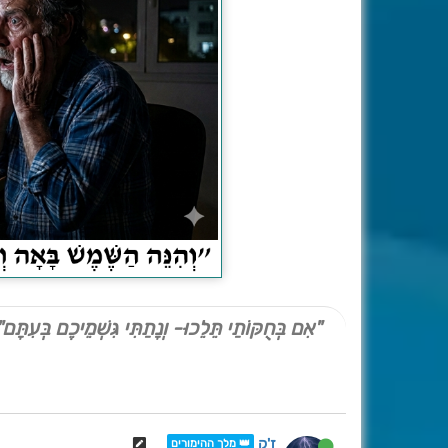
"אִם בְּחֻקּוֹתַי תֵּלֵכוּ- וְנָתַתִּי גִּשְׁמֵיכֶם בְּעִתָּם"
ז'ק
👑 מלך ההימורים