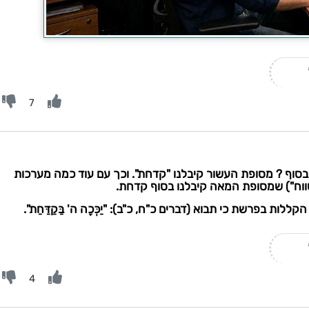
7
סוף ? מסופת העשור קיבלנו "קדחת". וכך עם עוד כמה מערכות
ווח") שמסופת המאה קיבלנו בסוף קדחת.
לות בפרשת כי תבוא (דברים כ"ח, כ"ב): "יַכְּכָה ה' בַּקַדַּחַת".
4