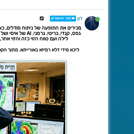
ז'ק
👑 מלך ההימורים
מכירים את התופעה של ניתוח מודלים, כא
גפס, קנדי, בריטי, 
לילה ועם טווח הזוי כזה והזוי אחר, ומפלס 500 ומפלס 850 וכו' וכו'. ומה ב
ליכא מידי דלא רמיזא באורייתא. מתוך הקללות בפ