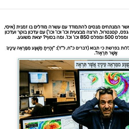
שר המנתחים מנסים להתמודד עם עשרה מודלים בו זמנית (איסי,
גרמני, AI של איסי ושל גפס, קטנטרול, הרצה מבצעית וכו' וכו' וכו') עם עדכון בוקר ועדכון
סוף? יצאת משוגע.
רשת כי תבוא (דברים כ"ח, ל"ד): "וְהָיִיתָ מְשֻׁגָּע מִמַּרְאֵה עֵינֶיךָ
אֲשֶׁר תִּרְאֶה".