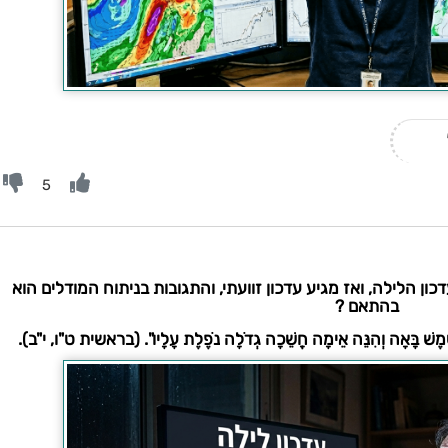
5
 הלילה, ואז מגיע עדכון זוועתי, והתגובות בניתוח המודלים הוא
בהתאם ?
ׁ בָּאָה וְהִנֵּה אֵימָה חֲשֵׁכָה גְדֹלָה נֹפֶלֶת עָלָיו". (בראשית ט"ו, י"ב).