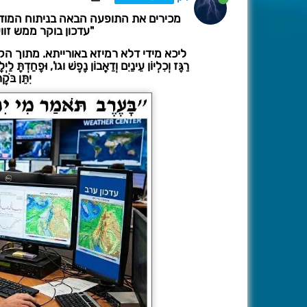
מכירים את התופעה הבאה בניתוח המודלים:
"עדכון בוקר ממש זווע
ליכא מידי דלא רמיזא באורייתא. מתוך הקללות
רַגָּז וְכִלְיוֹן עֵינַיִם וְדַאֲבוֹן נָפֶשׁ וגו', וּפָחַדְתָּ ל
יִתֵּן בֹּ