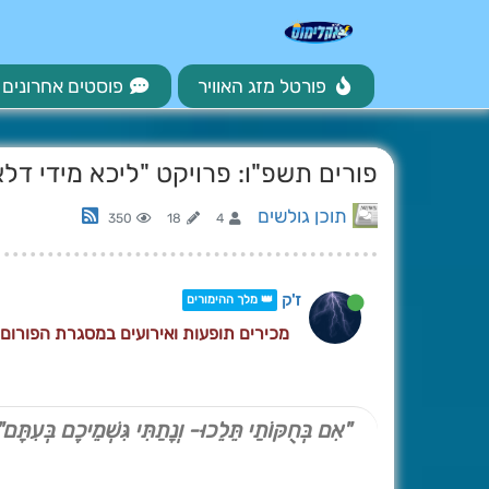
פורטל מזג האוויר
פוסטים אחרונים
פורים תשפ"ו: פרויקט "ליכא מידי דלא
תוכן גולשים
350
18
4
ז'ק
👑 מלך ההימורים
מכירים תופעות ואירועים במסגרת הפורום
"אִם בְּחֻקּוֹתַי תֵּלֵכוּ- וְנָתַתִּי גִּשְׁמֵיכֶם בְּעִתָּם"