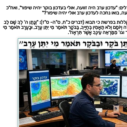
 "עדכון ערב היה זוועה, אולי בעדכון בוקר יהיה שיפור", ואח"כ
ה, בואו נחכה לעדכון ערב אולי יהיה שיפור?"
 בפרשת כי תבוא (דברים כ"ח, ס"ה- ס"ז): "וְנָתַן ה' לְךָ שָׁם לֵב
ַיְלָה וְיוֹמָם וְלֹא תַאֲמִין בְּחַיֶּיךָ, בַּבֹּקֶר תֹּאמַר מִי יִתֵּן עֶרֶב, וּבָעֶרֶב תֹּאמַר מִי
קֶר וגו' מִמַּרְאֵה עֵינְךָ אֲשֶׁר תִּרְאֶה".