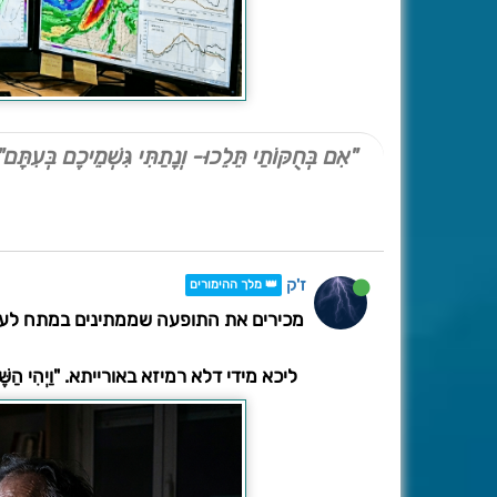
"אִם בְּחֻקּוֹתַי תֵּלֵכוּ- וְנָתַתִּי גִּשְׁמֵיכֶם בְּעִתָּם"
ז'ק
👑 מלך ההימורים
מכירים את התופעה שממתינים במתח לעדכון
ליכא מידי דלא רמיזא באורייתא. "וַיְהִי הַשֶּׁמֶש