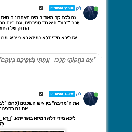
ז'ק
👑 מלך ההימורים
ג
ם לכם קר מאוד בימים האחרונים מאז 
שבת "זכור" היא חד ספרתית, וגם ביום הר
החזק של החורף
אז ליכא מידי דלא רמיזא באורייתא. מ
"אִם בְּחֻקּוֹתַי תֵּלֵכוּ- וְנָתַתִּי גִּשְׁמֵיכֶם בְּעִתָּם"
ז'ק
👑 מלך ההימורים
את ה"מריבה" בין איש השלגים (להלן "לבן
את זה ברצינות
ליכא מידי דלא רמיזא באורייתא. "וַיַּרְא יַעֲקֹב אֶת פּ
בְּל