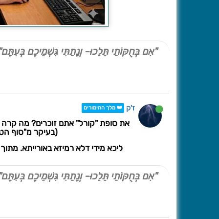
"אִם בְּחֻקּוֹתַי תֵּלֵכוּ- וְנָתַתִּי גִּשְׁמֵיכֶם בְּעִתָּם"
ז'ק
👑 מלך ההימורים
את סופת "קורל" אתם זוכרים? מה קרה ב
(בעיקר מ"סוף הט
ליכא מידי דלא רמיזא באורייתא. מתוך הקל
"אִם בְּחֻקּוֹתַי תֵּלֵכוּ- וְנָתַתִּי גִּשְׁמֵיכֶם בְּעִתָּם"