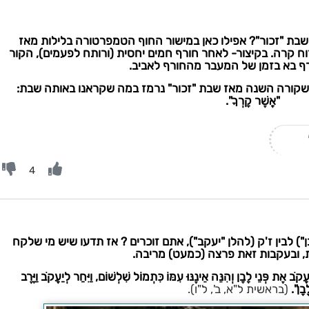
שבת "זכור"? אפילו כאן במישור החוף הטמפרטורה בלילות מאז
וח קרה. בקיצור- לאחר חורף חמים יחסית (ורותח לפעמים), הקור
 בא בזמן של המעבר מהחורף לאביב.
ה שקורה השנה מאז שבת "זכור" נרמז במה שקראנו באותה שבת:
"אֲשֶׁר קָרְךָ".
4
") לבין ז'ק (להלן "יעקב"), אתם זוכרים ? אז תדעו שיש מי שלקח
, ובעקבות זאת פרצה (כמעט) מריבה.
ְנֵי לָבָן וְהִנֵּה אֵינֶנּוּ עִמּוֹ כִּתְמוֹל שִׁלְשׁוֹם, וַיִּחַר לְיַעֲקֹב וַיָּרֶב
ָבָן".
(בראשית ל"א, ב', ל"ו).