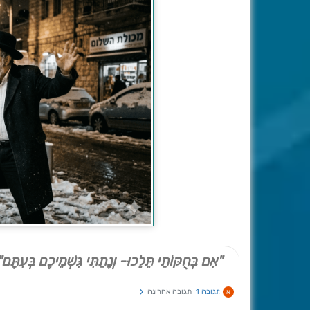
"אִם בְּחֻקּוֹתַי תֵּלֵכוּ- וְנָתַתִּי גִּשְׁמֵיכֶם בְּעִתָּם"
תגובה 1
תגובה אחרונה
א