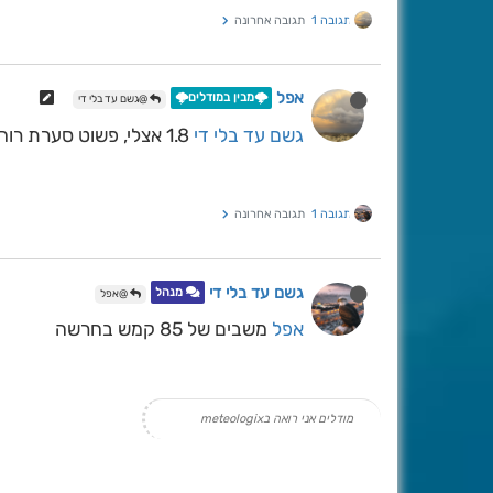
תגובה 1
תגובה אחרונה
אפל
🌩️מבין במודלים🌩️
@גשם עד בלי די
גשם עד בלי די
1.8 אצלי, פשוט סערת רוחות בחוץ
תגובה 1
תגובה אחרונה
גשם עד בלי די
מנהל
@אפל
אפל
משבים של 85 קמש בחרשה
מודלים אני רואה בmeteologix