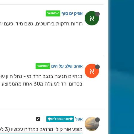
אפיק ים סוף
✅מאושר
א
רוחות חזקות בירושלים, גשם מידי פעם ירד בין 17.00 
אוהב שלג על הים
✅מאושר
א
בנתיים חגיגה בנגב הדרומי - נחל חיון עול
בסדום ירד למעלה מ30 אחוז מהממוצע השנתי ועוד היד נטויה.
אפל
🌩️מבין במודלים🌩️
מופע אור קולי מרהיב במזרח עכשיו (3 לפנ"ב), בתמונה ברק מזרחית להרי ירושלים