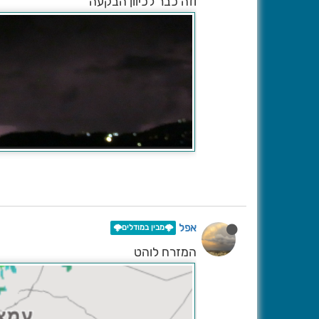
וזה כבר לכיוון הבקעה
אפל
🌩️מבין במודלים🌩️
המזרח לוהט