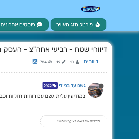
פורטל מזג האוויר
פוסטים אחרונים
דיווחי שטח - רביעי אחה"צ - העסק מ
דיווחים
784
19
10
גשם עד בלי די
מנהל
במודיעין עלית גשם עם רוחות חזקות וכבר ירד
מודלים אני רואה בmeteologix