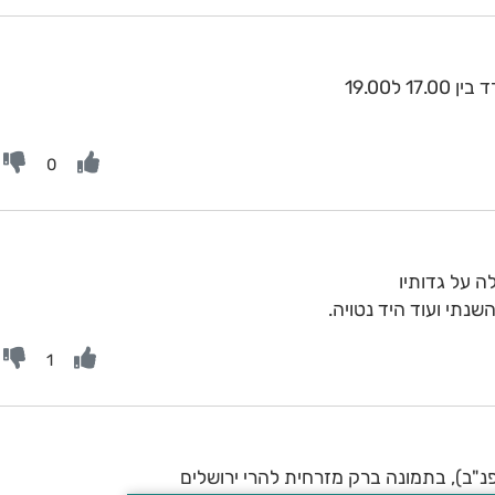
ל19.00
0
ה על גדותיו
1