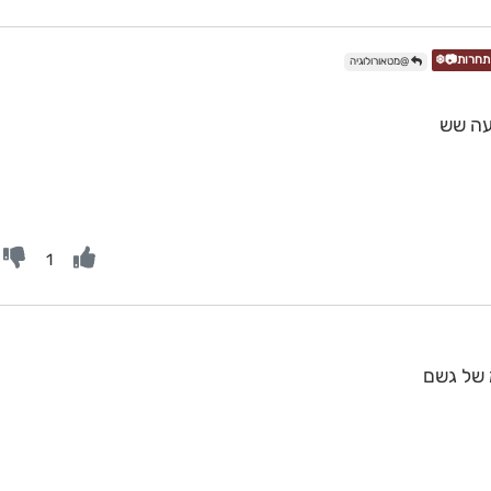
@מטאורולוגיה
עה שש
1