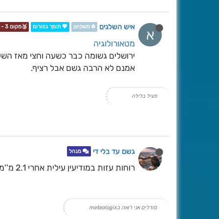
איש השלגים
❄️ משקיען
💖 תומך בפורום
🥉מקום 3 - תחרות📷❄️
א
מטאורולוגיה
ירושלים גשומה כבר כשעה וחצי מאז הש
אמנם לא הרבה גשם אבל רציף.
פעיל בלילה
גשם עד בלי די
מנהל
רוחות עזות במודיעין עילית אחרי 2.1 מ''מ של גשם
מודלים אני רואה בmeteologix