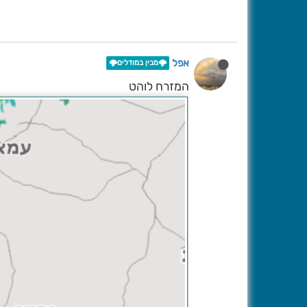
אפל
🌩️מבין במודלים🌩️
המזרח לוהט