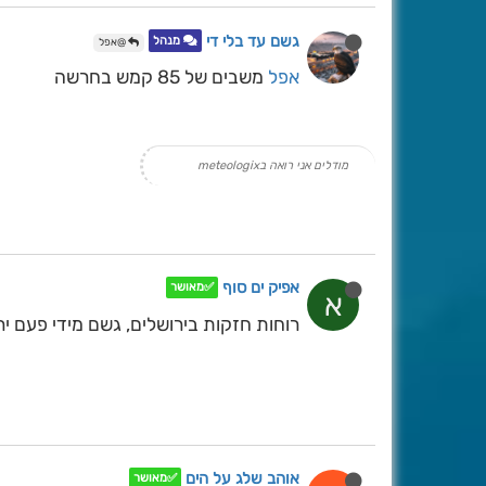
גשם עד בלי די
מנהל
@אפל
אפל
משבים של 85 קמש בחרשה
מודלים אני רואה בmeteologix
אפיק ים סוף
✅מאושר
א
רוחות חזקות בירושלים, גשם מידי פעם ירד בין 17.00 
אוהב שלג על הים
✅מאושר