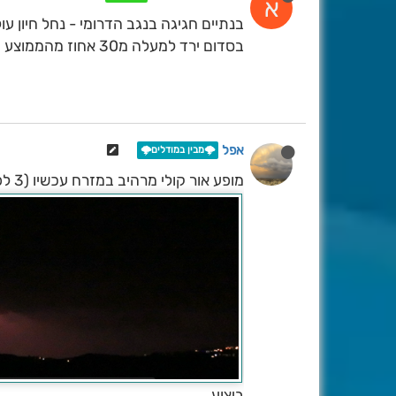
א
בנתיים חגיגה בנגב הדרומי - נחל חיון עול
בסדום ירד למעלה מ30 אחוז מהממוצע השנתי ועוד היד נטויה.
אפל
🌩️מבין במודלים🌩️
מופע אור קולי מרהיב במזרח עכשיו (3 לפנ"ב), בתמונה ברק מזרחית להרי ירושלים
ביצוע