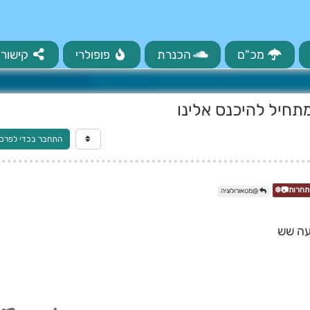
מכ"ם
הכנרת
פופולרי
קישורי
תחיל להיכנס אלינו
התחבר בכדי לפרס
@מטאורולוגיה
עה שש