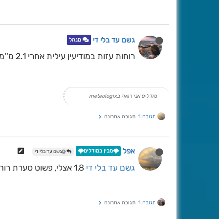
גשם עד בלי די
מנהל
רוחות עזות במודיעין עילית אחרי 2.1 מ''מ של גשם
מודלים אני רואה בmeteologix
תגובה 1
תגובה אחרונה
אפל
🌩️מבין במודלים🌩️
@גשם עד בלי די
גשם עד בלי די
1.8 אצלי, פשוט סערת רוחות בחוץ
תגובה 1
תגובה אחרונה