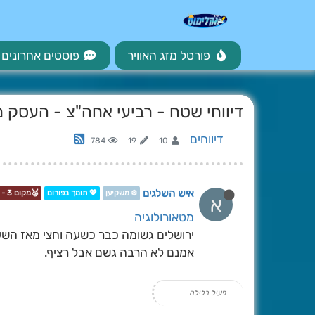
פורטל מזג האוויר
פוסטים אחרונים
דיווחי שטח - רביעי אחה"צ - העסק מ
דיווחים
784
19
10
איש השלגים
❄️ משקיען
💖 תומך בפורום
🥉מקום 3 - תחרות📷❄️
א
מטאורולוגיה
ירושלים גשומה כבר כשעה וחצי מאז הש
אמנם לא הרבה גשם אבל רציף.
פעיל בלילה