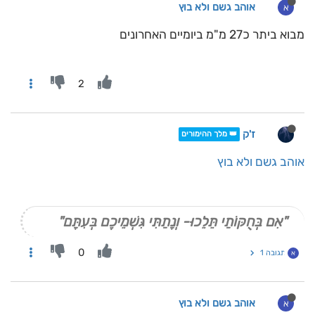
אוהב גשם ולא בוץ
א
מבוא ביתר כ27 מ"מ ביומיים האחרונים
2
ז'ק
👑 מלך ההימורים
אוהב גשם ולא בוץ
"אִם בְּחֻקּוֹתַי תֵּלֵכוּ- וְנָתַתִּי גִּשְׁמֵיכֶם בְּעִתָּם"
0
תגובה 1
א
אוהב גשם ולא בוץ
א