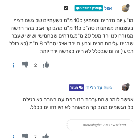
אפל
🌩️מבין במודלים🌩️
מו"ע יום מדהים ומפתיע כ10 מ"מ בשעתיים של גשם רציף
בעוצמות משתנות סה"כ כ11 מ"מ מהבוקר אגב בהר חרשה
ממזרח לנו ירד מעל 20 מ"מ,מדהים שבחמישי ושישי שעבר
שבנינו עליהם הרים וגבעות ירד אצלי סה"כ 8 מ"מ (לא כולל
רביעי) והיום שבכלל לא היה בפרשה ירד יותר.
2
גשם עד בלי די
מנהל
אפשר לומר שהמערכת הזו הפתיעה בצורה לא רגילה.
כל הגשמים מהבוקר המאוחר לא היו חזויים בכלל.
מודלים אני רואה בmeteologix
7