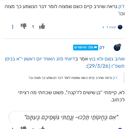
ז'ק
נראה שהרב קיים כשם שמצוה לומר דבר הנשמע כך מצוה
וכו'
1
תגובה 1
ז'ק
👑 מלך ההימורים
אוהב גשם ולא בוץ
אמר ב
דיווחי מזג האוויר יום ראשון י''א בניסן
תשפ''ו (29/3/26)
:
ז'ק
נראה שהרב קיים כשם שמצוה לומר דבר הנשמע כך מצוה וכו'
לא, קיימתי ''בן שישים לז'קנה'', פשוט שכחתי מה רציתי
לכתוב.
"אִם בְּחֻקּוֹתַי תֵּלֵכוּ- וְנָתַתִּי גִּשְׁמֵיכֶם בְּעִתָּם"