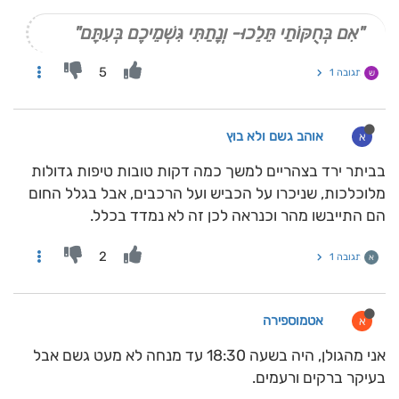
"אִם בְּחֻקּוֹתַי תֵּלֵכוּ- וְנָתַתִּי גִּשְׁמֵיכֶם בְּעִתָּם"
5
תגובה 1
ש
אוהב גשם ולא בוץ
א
בביתר ירד בצהריים למשך כמה דקות טובות טיפות גדולות
מלוכלכות, שניכרו על הכביש ועל הרכבים, אבל בגלל החום
הם התייבשו מהר וכנראה לכן זה לא נמדד בכלל.
2
תגובה 1
א
אטמוספירה
א
אני מהגולן, היה בשעה 18:30 עד מנחה לא מעט גשם אבל
בעיקר ברקים ורעמים.