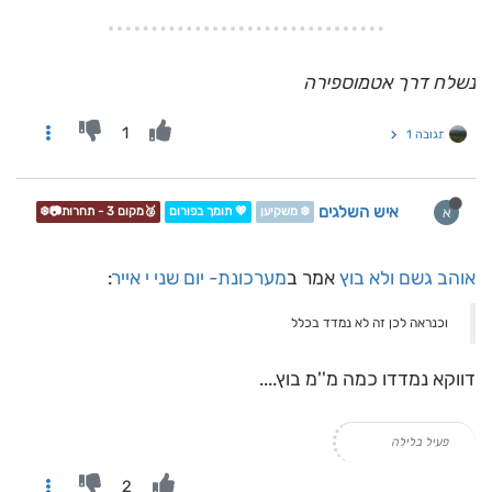
נשלח דרך אטמוספירה
1
תגובה 1
איש השלגים
א
❄️ משקיען
💖 תומך בפורום
🥉מקום 3 - תחרות📷❄️
אוהב גשם ולא בוץ
אמר ב
מערכונת- יום שני י אייר
:
וכנראה לכן זה לא נמדד בכלל
דווקא נמדדו כמה מ''מ בוץ....
פעיל בלילה
2