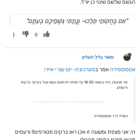
הגשם שלשם שינוי כן יורד.
"אִם בְּחֻקּוֹתַי תֵּלֵכוּ- וְנָתַתִּי גִּשְׁמֵיכֶם בְּעִתָּם"
0
מאור גליל העליון
אטמוספירה
אמר ב
מערכונת- יום שני י אייר
:
אני מהגולן, היה בשעה 18:30 עד מנחה לא מעט גשם אבל בעיקר ברקים
ורעמים.
נשלח דרך אטמוספירה
הי, אני מצפת ומשעה זו אכן ראו ברקים מטורפים!! ורעמים
מכיוון מזרח כלומר מהגולן