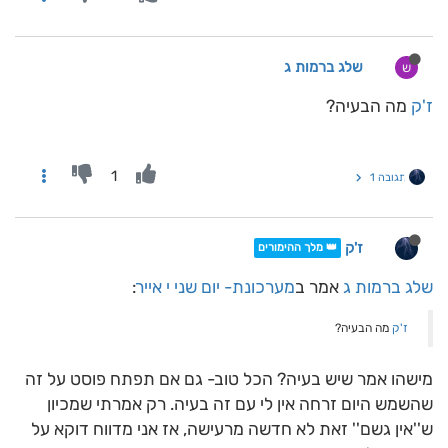
שלג ברמות ג
ש
ז'ק
מה הבעיה?
1
תגובה 1
ז'ק
👑 מלך ההימורים
שלג ברמות ג
אמר ב
מערכונת- יום שני י אייר
:
ז'ק
מה הבעיה?
מישהו אמר שיש בעיה? הכל טוב- גם אם תפתח פוסט על זה
שהשמש היום זרחה אין לי עם זה בעיה. רק אמרתי שמכיון
ש''אין גשם'' זאת לא חדשה מרעישה, אז אני מדווח דוקא על