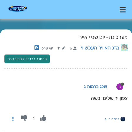
מערכונת- יום שני י אייר
מזג האוויר העכשווי
648
11
6
התחבר בכדי לפרסם תגובה
שלג ברמות ג
ש
צפון ירושלים יבשה
1
תגובה 1