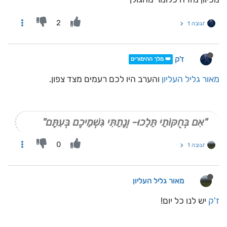
2
תגובה 1
ז'ק
👑 מלך ההימורים
מאור גליל העליון
והערב היו לכם רעמים מצד צפון.
"אִם בְּחֻקּוֹתַי תֵּלֵכוּ- וְנָתַתִּי גִּשְׁמֵיכֶם בְּעִתָּם"
0
תגובה 1
מאור גליל העליון
ז'ק
יש לנו כל יום!