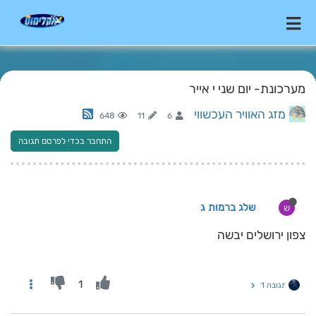
מערכונת- יום שני י אייר
מזג האוויר העכשווי
648
11
6
התחבר בכדי לפרסם תגובה
שלג ברמות ג
ש
צפון ירושלים יבשה
1
תגובה 1