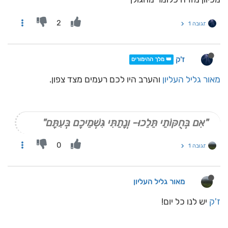
2
תגובה 1
ז'ק
👑 מלך ההימורים
מאור גליל העליון
והערב היו לכם רעמים מצד צפון.
"אִם בְּחֻקּוֹתַי תֵּלֵכוּ- וְנָתַתִּי גִּשְׁמֵיכֶם בְּעִתָּם"
0
תגובה 1
מאור גליל העליון
ז'ק
יש לנו כל יום!