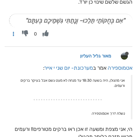
הגשם שלשם שינוי כן יורד.
"אִם בְּחֻקּוֹתַי תֵּלֵכוּ- וְנָתַתִּי גִּשְׁמֵיכֶם בְּעִתָּם"
0
מאור גליל העליון
אטמוספירה
אמר ב
מערכונת- יום שני י אייר
:
אני מהגולן, היה בשעה 18:30 עד מנחה לא מעט גשם אבל בעיקר ברקים
ורעמים.
נשלח דרך אטמוספירה
הי, אני מצפת ומשעה זו אכן ראו ברקים מטורפים!! ורעמים
מכיוון מזרח כלומר מהגולן