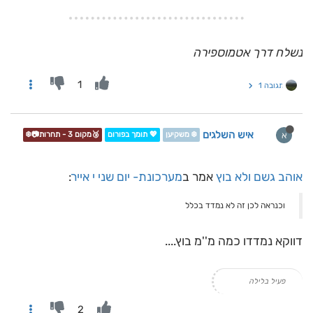
נשלח דרך אטמוספירה
1
תגובה 1
איש השלגים
א
❄️ משקיען
💖 תומך בפורום
🥉מקום 3 - תחרות📷❄️
אוהב גשם ולא בוץ
אמר ב
מערכונת- יום שני י אייר
:
וכנראה לכן זה לא נמדד בכלל
דווקא נמדדו כמה מ''מ בוץ....
פעיל בלילה
2