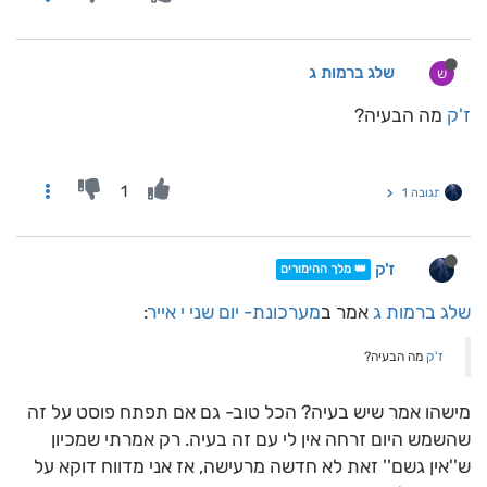
שלג ברמות ג
ש
ז'ק
מה הבעיה?
1
תגובה 1
ז'ק
👑 מלך ההימורים
שלג ברמות ג
אמר ב
מערכונת- יום שני י אייר
:
ז'ק
מה הבעיה?
מישהו אמר שיש בעיה? הכל טוב- גם אם תפתח פוסט על זה
שהשמש היום זרחה אין לי עם זה בעיה. רק אמרתי שמכיון
ש''אין גשם'' זאת לא חדשה מרעישה, אז אני מדווח דוקא על