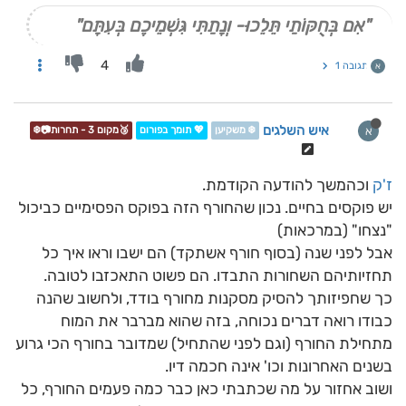
"אִם בְּחֻקּוֹתַי תֵּלֵכוּ- וְנָתַתִּי גִּשְׁמֵיכֶם בְּעִתָּם"
4
תגובה 1
א
איש השלגים
א
❄️ משקיען
💖 תומך בפורום
🥉מקום 3 - תחרות📷❄️
ז'ק
וכהמשך להודעה הקודמת.
יש פוקסים בחיים. נכון שהחורף הזה בפוקס הפסימיים כביכול
"נצחו" (במרכאות)
אבל לפני שנה (בסוף חורף אשתקד) הם ישבו וראו איך כל
תחזיותיהם השחורות התבדו. הם פשוט התאכזבו לטובה.
כך שחפיזותך להסיק מסקנות מחורף בודד, ולחשוב שהנה
כבודו רואה דברים נכוחה, בזה שהוא מברבר את המוח
מתחילת החורף (וגם לפני שהתחיל) שמדובר בחורף הכי גרוע
בשנים האחרונות וכו' אינה חכמה דיו.
ושוב אחזור על מה שכתבתי כאן כבר כמה פעמים החורף, כל