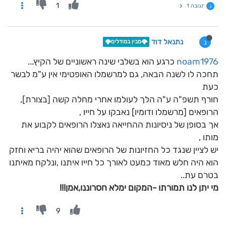
1
תגובה 1
נ
נתנאל דוד
נ
🌩️מבין במודלים🌩️
noam1976
כרגע הוא בשלבי שינה ראשוניים של הקיץ...
תחכה לו לשנה הבאה, גם למרשמלו האופטימי אין ע"מ לבשר
כעת
חורף תשפ"ה ע"ה הלך לעולמו אחרי מחלה קשה [בצורת],
הרופאים [מרשמלו ודומיו] נאבקו על חייו ,
אך בסופן של ניסיונות ההחייאה נאצלו הרופאים לקבוע את
מותו ,
יש לציין שנגד כל החזיונות של הרופאים שהוא יהיה בריא וחזק
הוא היה חלש מאוד כמעט לאורך כל חייו איתנו ,ונלקח מאיתנו
בטרם עת..
מי יתן לנו תמורתו -המקום ימלא חסרוננו,אמן!!!
9