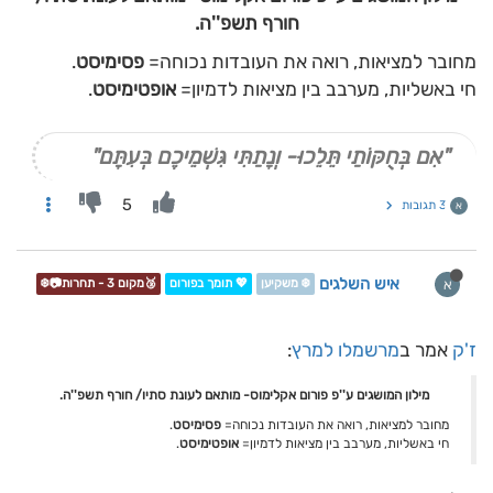
חורף תשפ''ה.
מחובר למציאות, רואה את העובדות נכוחה=
פסימיסט
.
חי באשליות, מערבב בין מציאות לדמיון=
אופטימיסט
.
"אִם בְּחֻקּוֹתַי תֵּלֵכוּ- וְנָתַתִּי גִּשְׁמֵיכֶם בְּעִתָּם"
5
3 תגובות
א
איש השלגים
א
❄️ משקיען
💖 תומך בפורום
🥉מקום 3 - תחרות📷❄️
ז'ק
אמר ב
מרשמלו למרץ
:
מילון המושגים ע''פ פורום אקלימוס- מותאם לעונת סתיו/ חורף תשפ''ה.
מחובר למציאות, רואה את העובדות נכוחה=
פסימיסט
.
חי באשליות, מערבב בין מציאות לדמיון=
אופטימיסט
.