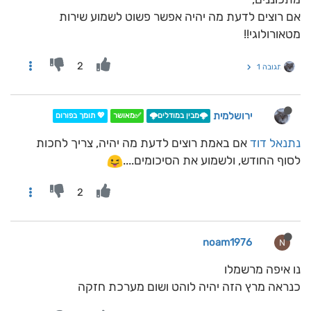
אם רוצים לדעת מה יהיה אפשר פשוט לשמוע שירות
מטאורולוגי!!
2
תגובה 1
ירושלמית
🌩️מבין במודלים🌩️
✅מאושר
💖 תומך בפורום
נתנאל דוד
אם באמת רוצים לדעת מה יהיה, צריך לחכות
לסוף החודש, ולשמוע את הסיכומים....
2
noam1976
N
נו איפה מרשמלו
כנראה מרץ הזה יהיה לוהט ושום מערכת חזקה