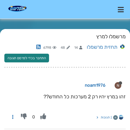
מרשמלו למרץ
תחזית מרשמלו
6798
48
14
התחבר בכדי לפרסם תגובה
noam1976
N
זהו במרץ יהיו רק 2 מערכות כל החודש??
0
2 תגובות
א