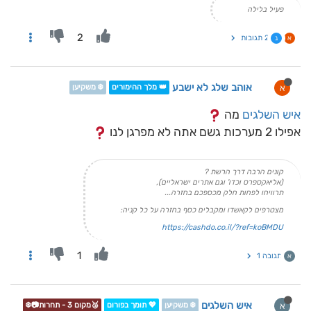
פעיל בלילה
2
2 תגובות
א
נ
אוהב שלג לא ישבע
א
👑 מלך ההימורים
❄️ משקיען
איש השלגים
מה
אפילו 2 מערכות גשם אתה לא מפרגן לנו
קונים הרבה דרך הרשת ?
(אליאקספרס וכדו' וגם אתרים ישראליים),
תרוויחו לפחות חלק מכספכם בחזרה...
מצטרפים לקאשדו ומקבלים כסף בחזרה על כל קניה:
https://cashdo.co.il/?ref=koBMDU
1
תגובה 1
א
איש השלגים
א
❄️ משקיען
💖 תומך בפורום
🥉מקום 3 - תחרות📷❄️