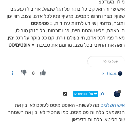
מילון מעודכן:
איש שחור רואי, קם כל בוקר על רגל שמאל, אוהב לדכא, גבו
שפוף, מצחו חרוש קמטים, מזעיף פניו לכל אדם, עצוב, רווי יגון
ותוגה, מדומיין שיודע לחזות עתידות, =
פסימיסט
חי באמת, מלא שמחת חיים, פניו זורחות, כל הזמן טוב לו,
מאיר פניו לכל אדם, חי בעולם זורח, קם כל בוקר על רגל ימין,
רואה את החיובי בכל מצב, מרומם את סביבתו =
אופטימיסט
פעיל בלילה
8
תגובה 1
ז'ק
👑 מלך ההימורים
איש השלגים
מה לעשות- האופטימיסט לעולם לא יבין את
הגישמאק בלהיות פסימיסט, כמו שחסיד לא יבין את השמחה
של הליטאי בלהיות בדיכאון.