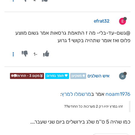
efrat32
E
@גשם-עד-בלי- מה ז התאמת גרסאות אמר גשום מווצע
פלוס ואז אומר שתהיה בקושי 1 גרוע
-1
איש השלגים
א
❄️ משקיען
💖 תומך בפורום
🥉מקום 3 - תחרות📷❄️
noam1976
אמר ב
מרשמלו למרץ
:
זהו במרץ יהיו רק 2 מערכות כל החודש??
כמו שהיה 5 ס''מ שלג בירושלים ביום שני שעבר....