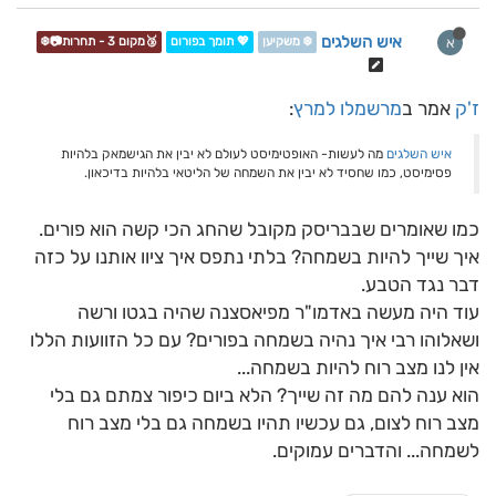
איש השלגים
א
❄️ משקיען
💖 תומך בפורום
🥉מקום 3 - תחרות📷❄️
ז'ק
אמר ב
מרשמלו למרץ
:
איש השלגים
מה לעשות- האופטימיסט לעולם לא יבין את הגישמאק בלהיות
פסימיסט, כמו שחסיד לא יבין את השמחה של הליטאי בלהיות בדיכאון.
כמו שאומרים שבבריסק מקובל שהחג הכי קשה הוא פורים.
איך שייך להיות בשמחה? בלתי נתפס איך ציוו אותנו על כזה
דבר נגד הטבע.
עוד היה מעשה באדמו"ר מפיאסצנה שהיה בגטו ורשה
ושאלוהו רבי איך נהיה בשמחה בפורים? עם כל הזוועות הללו
אין לנו מצב רוח להיות בשמחה...
הוא ענה להם מה זה שייך? הלא ביום כיפור צמתם גם בלי
מצב רוח לצום, גם עכשיו תהיו בשמחה גם בלי מצב רוח
לשמחה... והדברים עמוקים.