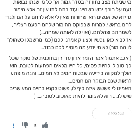
מי שניתח מצב נתון זה בסדר גמור. אך כל מי שנתן נבואות
זעם על חורף יבש כשהיינו עוד בתחילתו אין זה אלא הימור
גרידא של אנשים רואי שחורות שאין לי אלא לרחם עליהם ולנוד
להם בראשי. למרות שבפוקס ההימור שלהם הפעם הצליח,
לשמחתם וצהלתם. (ואוי לה לאותה שמחה...)
אז לבוא כאן עכשיו ולצעוק אמרנו לכם (כמו מרשמלו כשהולך
לו ההימור) לא מי יודע מה מוסיף לכם כבוד...
(ואגב אתמול אמר הזמר אדון עדי רן בתוכנית של טוקר שכל
כך טוב לו להיות פסימי, כל חייו מלאים הפתעות לטובה, הוא
הולך למקווה בידיעה שבטוח המים לא חמים... והנה מופתע
לראות שגם הבוקר הם חמים....
תאמינו לי פששש איזה כיף לו, פשוט לקנא בחיים המאושרים
שיש לו.... הוא לא גומר להיות מאוכזב לטובה.... )
פעיל בלילה
3