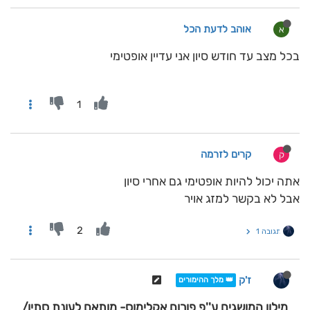
אוהב לדעת הכל
א
בכל מצב עד חודש סיון אני עדיין אופטימי
1
קרים לזרמה
ק
אתה יכול להיות אופטימי גם אחרי סיון
אבל לא בקשר למזג אויר
2
תגובה 1
ז'ק
👑 מלך ההימורים
מילון המושגים ע''פ פורום אקלימוס- מותאם לעונת סתיו/