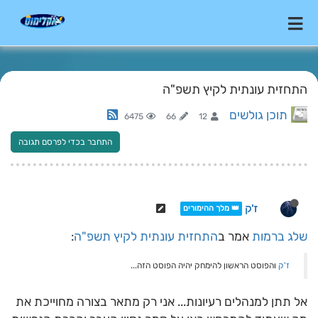
התחזית עונתית לקיץ תשפ"ה
תוכן גולשים
6475
66
12
התחבר בכדי לפרסם תגובה
ז'ק
👑 מלך ההימורים
שלג ברמות
אמר ב
התחזית עונתית לקיץ תשפ"ה
:
ז'ק
והפוסט הראשון להימחק יהיה הפוסט הזה...
אל תתן למנהלים רעיונות... אני רק מתאר בצורה מחוייכת את