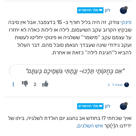
ז'ק
👑 מלך ההימורים
פינקי
צודק, זה היה בליל חורף ב- 15 בדצמבר. אבל אין סיבה
שבקיץ הקרוב עקב השיעמום, לילה או לילות כאלה לא יחזרו
על עצמם עקב ''מישמר'' ששלגיה או פינוקי יחליטו לעשות
ועקב נידודי שינה שעבדך הנאמן סובל מהם, דבר העלול
להביא ל''חגיגת לילה'' כזאת או אחרת.
"אִם בְּחֻקּוֹתַי תֵּלֵכוּ- וְנָתַתִּי גִּשְׁמֵיכֶם בְּעִתָּם"
2
תגובה 1
ז'ק
👑 מלך ההימורים
ואיך שכחתי ?! בחודש אב נחגוג יום הולדת לשלגיה, ביתו של
ידידנו ה(י)קר
איש השלגים
.