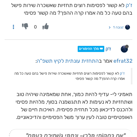
ז'ק
לא קשור לפסימות רוצים תחזיות שאשכרה שירות פישל
בהם טעה כל מה אמרו קרה ההפך? מה קשור פסימי
0
תגובה 1
ז'ק
👑 מלך ההימורים
efrat32
אמר ב
התחזית עונתית לקיץ תשפ"ה
:
ז'ק
לא קשור לפסימות רוצים תחזיות שאשכרה שירות פישל בהם טעה כל מה
אמרו קרה ההפך? מה קשור פסימי
תאמיני לי- עדיף להיות כמוך, אחת שמאמינה שיהיה טוב
ושתחזיות לא נעימות לא תתגשמנה בסוף, מלהיות פסימי
ולהכנס לדיכאון מכל תחזית פסימית. האיכות חיים של
האופטימיים טובה לעין ערוך משל הפסימיים והדיכאוניים.
"אִם בְּחֻקּוֹתַי תֵּלֵכוּ- וְנָתַתִּי גִּשְׁמֵיכֶם בְּעִתָּם"