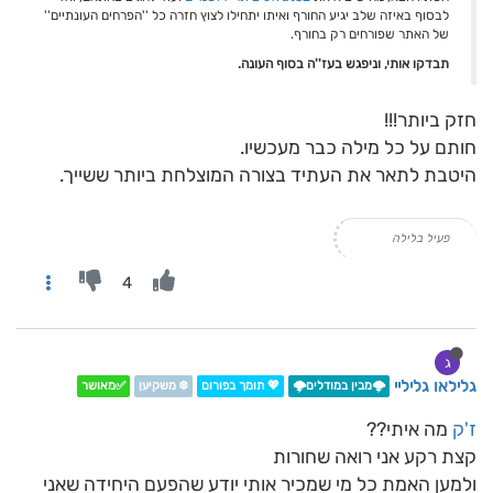
לבסוף באיזה שלב יגיע החורף ואיתו יתחילו לצוץ חזרה כל ''הפרחים העונתיים''
של האתר שפורחים רק בחורף.
תבדקו אותי, וניפגש בעז''ה בסוף העונה.
חזק ביותר!!!
חותם על כל מילה כבר מעכשיו.
היטבת לתאר את העתיד בצורה המוצלחת ביותר ששייך.
פעיל בלילה
4
ג
גלילאו גליליי
🌩️מבין במודלים🌩️
💖 תומך בפורום
❄️ משקיען
✅מאושר
ז'ק
מה איתי??
קצת רקע אני רואה שחורות
ולמען האמת כל מי שמכיר אותי יודע שהפעם היחידה שאני