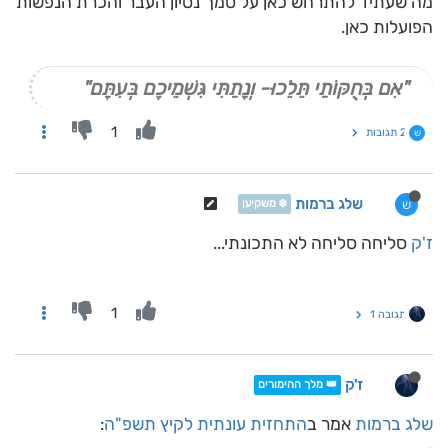
מה שעתיד להתרחש כאן על סמך נסיון העבר והכרת הנפשות
הפועלות כאן.
"אִם בְּחֻקּוֹתַי תֵּלֵכוּ- וְנָתַתִּי גִּשְׁמֵיכֶם בְּעִתָּם"
1
2 תגובות
ש
שלג ברמות
ש
❄️ משקיען
ז'ק
סליחה סליחה לא התכונתי...
1
תגובה 1
ז'ק
👑 מלך ההימורים
שלג ברמות
אמר ב
התחזית עונתית לקיץ תשפ"ה
: