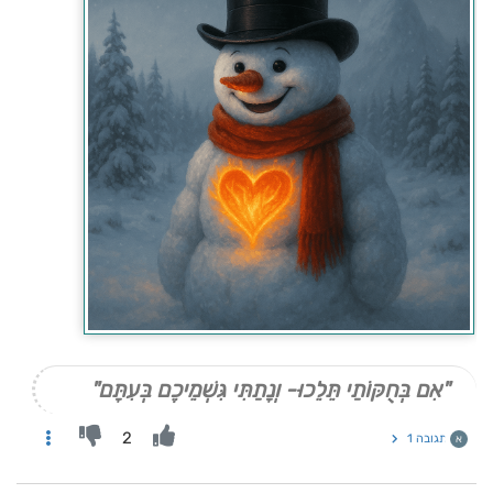
"אִם בְּחֻקּוֹתַי תֵּלֵכוּ- וְנָתַתִּי גִּשְׁמֵיכֶם בְּעִתָּם"
2
תגובה 1
א