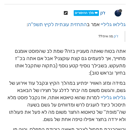
ז'ק
👑 מלך ההימורים
גלילאו גליליי
אמר ב
התחזית עונתית לקיץ תשפ"ה
:
ז'ק
מה איתי??
אתה בטוח שאתה מעוניין בזה? שמת לב שהפוסט אומנם
מחוייך, אך לפעמים גם קצת עוקצני? אבל אם אתה בכ''ז
מתעקש, בשבילך נוסיף קטע נוסף (בתקוה שתקבל אותו
בחיוך ובראש טוב):
במידה ומזג האוויר יפתיע במהלך הקיץ ונקבל עוד אירוע של
גשם, והגשם משום מה יבחר לדלג על חצירו של הבאבא
גלילאו גליליי
למרות שהוא טיאטא אותה, אז נקבל פוסט מלא
תיסכול כיצד לועגים לרש ומדווחים על גשם בשעה
שה''מופת'' של טיאטוא החצר משום מה לא פעל את פעולתו
ולא ירדה בחצר אפילו טיפה אחת של גשם.
וכשהכנרת תתחיל לצבור תאוצה בירידת המפלס, יהיה מי