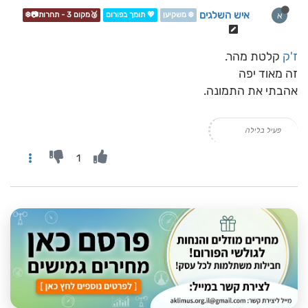
איש השלגים
א
❄️ משקיען
💖 תומך בפורום
🥉מקום 3 - תחרות📷❄️
ז'ק
קלטת מהר.
זה מאוד יפה
אהבתי את התמונה.
פעיל בלילה
1