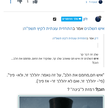
1
תגובה 1
ז'ק
👑 מלך ההימורים
איש השלגים
אמר ב
התחזית עונתית לקיץ תשפ"ה
:
ז'ק
אמר ב
התחזית עונתית לקיץ תשפ"ה
:
שלג זה דבר קר
א
י
ש
השלגים זה איש חם שאוהב שלג קר, שמקרר את החום, ומחמם את הלב...
הובן?
"איש חם,מחמם את הלב", על זה נאמר: יהללך זר, ולא- פיך".
(פי'- יהללך זר, ואם לא יהללך זר- אז פיך).
הובן?
רמזת ל''בינה'' ?