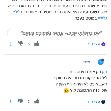
שיזכיר שהסיבה שרק כעת הכינרת יורדת בקצב מוגבר הוא
משום שעד עתה היא היתה קרה יחסית כפי שכתב
גלילאו
גליליי
בפוסט בעבר.
"אִם בְּחֻקּוֹתַי תֵּלֵכוּ- וְנָתַתִּי גִּשְׁמֵיכֶם בְּעִתָּם"
3
תגובה 1
ג
פינקי
פ
ז'ק
רק אמת היסטורית
ליל המחיקות הגדול היה בחורף
הא... אופס לא היה חורף השנה
אולי לזה התכוונת קיץ
2
תגובה 1