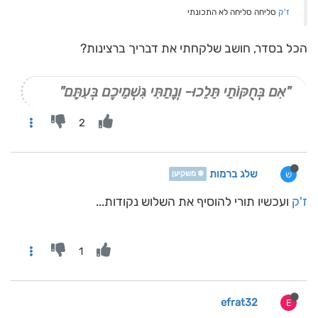
ז'ק
סליחה סליחה לא התכונתי
הכל בסדר, חושב שלקחתי את דבריך ברצינות?
"אִם בְּחֻקּוֹתַי תֵּלֵכוּ- וְנָתַתִּי גִּשְׁמֵיכֶם בְּעִתָּם"
2
שלג ברמות
ש
❄️ משקיען
ז'ק
ועכשיו תורי להוסיף את השלוש נקודות...
1
efrat32
E