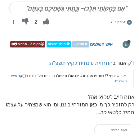
"אִם בְּחֻקּוֹתַי תֵּלֵכוּ- וְנָתַתִּי גִּשְׁמֵיכֶם בְּעִתָּם"
2
תגובה 1
א
איש השלגים
א
❄️ משקיען
💖 תומך בפורום
🥉מקום 3 - תחרות📷❄️
ז'ק
אמר ב
התחזית עונתית לקיץ תשפ"ה
:
ואיך שכחתי ?! בחודש אב נחגוג יום הולדת לשלגיה, ביתו של ידידנו ה(י)קר
איש
השלגים
.
אתה חייב לעקוץ. אה?
רק להזכיר לך מי כאן המזרחי ביננו, ומי הוא שמצהיר על עצמו
תמיד כלטאי קר....
פעיל בלילה