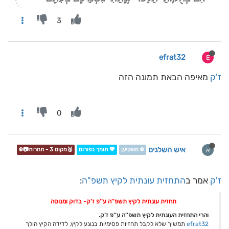
3
efrat32
E
ז'ק
מאיפה הבאת תמונה הזה
0
איש השלגים
א
❄️ משקיען
💖 תומך בפורום
🥉מקום 3 - תחרות📷❄️
ז'ק
אמר ב
התחזית עונתית לקיץ תשפ"ה
:
תחזית עונתית לקיץ תשפ''ה ע''פ ז'ק- בדוק ומנוסה
והרי התחזית העונתית לקיץ תשפ''ה ע''פ ז'ק.
efrat32
תמשיך שלא לקבל תחזיות פסימיות בנוגע לקיץ, לדידה הקיץ הולך