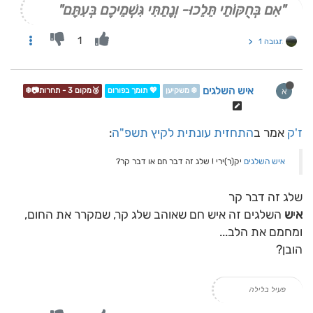
"אִם בְּחֻקּוֹתַי תֵּלֵכוּ- וְנָתַתִּי גִּשְׁמֵיכֶם בְּעִתָּם"
1
תגובה 1
איש השלגים
א
❄️ משקיען
💖 תומך בפורום
🥉מקום 3 - תחרות📷❄️
ז'ק
אמר ב
התחזית עונתית לקיץ תשפ"ה
:
איש השלגים
יק(ר)ירי ! שלג זה דבר חם או דבר קר?
שלג זה דבר קר
א
י
ש
השלגים זה איש חם שאוהב שלג קר, שמקרר את החום,
ומחמם את הלב...
הובן?
פעיל בלילה