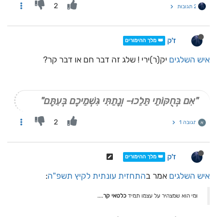
2
2 תגובות
ז'ק
👑 מלך ההימורים
איש השלגים
יק(ר)ירי ! שלג זה דבר חם או דבר קר?
"אִם בְּחֻקּוֹתַי תֵּלֵכוּ- וְנָתַתִּי גִּשְׁמֵיכֶם בְּעִתָּם"
2
תגובה 1
א
ז'ק
👑 מלך ההימורים
איש השלגים
אמר ב
התחזית עונתית לקיץ תשפ"ה
:
ומי הוא שמצהיר על עצמו תמיד
כלטאי קר
....