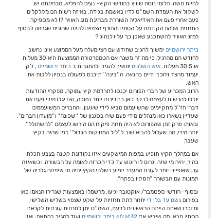
להיות משהו חלומי נוסח שוויץ בחודשי הקיץ- נעים להפליא. מבחינתה יש
לשקול את העמדת השמ''ט לדין באשמת בגידה. באיזה רשות הם מקלקלים
פעם אחרי פעם את האידיאליה השוררת מבחינת מזג האוויר ?! לא מספיקה
התחזית שלהם הקודמת על הסתיו והחורף הצפוים להיות שחונים שגרמה לבסוף
למזג האוויר להשתכנע שאכן כך עליו לנהוג ?
ביתר ירושמיים
ימשיך להגיב שחודש עם חצי מעלה מעל הממוצע אינו נחשב
לחודש חם מהרגיל, כי מה זה משנה אם הטמפרטורה הממוצעת היא 30 מעלות
או 30.5 מעלות.
איש השלגים
ימשיך להגיב ולהתגרות ב
ביתר ירושמיים
, ז'ק
יעמוד מהצד ויחכך ידיים בהנאה. ה''בינה'' תיכנס לפעולה בנסיון ללבות את
האש.
הרוב המכריע של חברי הפורום יכנסו לתרדמת קיץ עמוקה, מפקחי ההודעות
יוכלו להרשות לעצמם לבקר כאן בתדירות יותר נמוכה, ואז יגלו מידי פעם את
דברי חז''ל מתקיימים שהשיעמום מביא לידי שיגעון, והחברים המשועממים
שעדיין נשארו כאן מנהלים מידי פעם שיח בסגנון של ''שכונה'' ו''מועדון חברים'',
ובאותו פרק זמן שהפורום לא היה תחת פיקוח הם הירשו לעצמם ''להשתולל''
יותר מידי, מה שעלול להביא שוב ל''ליל המחיקות הגדול'' כפי שהיה בקיץ
שעבר.
אם במהלך הקיץ תופיע במפות המישקעים איזו נקודונת קטנה בצבע תכלת
בהיר, יהיה מי שזה יגרום לו ריגוש עד כדי הכרזה לאומה על הבשורה. וכשאיזה
ענן שאופייני יותר לעונת המעבר יופיע בשלהי הקיץ יהיה מי שיפתח גלריה של
תמונות עם הבשורה "הסתיו בפתח''.
ובסוף- חודשי ספטמבר/ אוקטובר יגיעו, מרשמלו באמצעות שגרירו הנאמן כאן
בפורום
גשם עד בלי די
יחזור לתת תחזיות על שקע שצפוי בשליש השלישי,
ותזכרו שאתם הייתם הראשונים לדעת, השמ''ט יתן לתחזית עונתית לקראת
הסתיו הבא, מה שיביא את
efrat32
ביתר ירושמיים
ועוד להגיב בהתאם, ואז