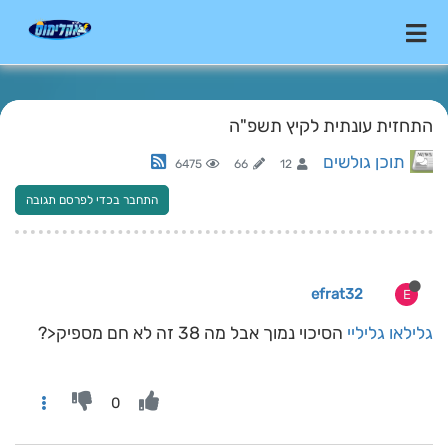
התחזית עונתית לקיץ תשפ"ה
תוכן גולשים
6475
66
12
התחבר בכדי לפרסם תגובה
efrat32
E
גלילאו גליליי
הסיכוי נמוך אבל מה 38 זה לא חם מספיק<?
0