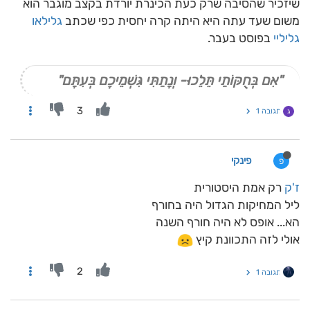
שיזכיר שהסיבה שרק כעת הכינרת יורדת בקצב מוגבר הוא
משום שעד עתה היא היתה קרה יחסית כפי שכתב
גלילאו
גליליי
בפוסט בעבר.
"אִם בְּחֻקּוֹתַי תֵּלֵכוּ- וְנָתַתִּי גִּשְׁמֵיכֶם בְּעִתָּם"
3
תגובה 1
ג
פינקי
פ
ז'ק
רק אמת היסטורית
ליל המחיקות הגדול היה בחורף
הא... אופס לא היה חורף השנה
אולי לזה התכוונת קיץ
2
תגובה 1