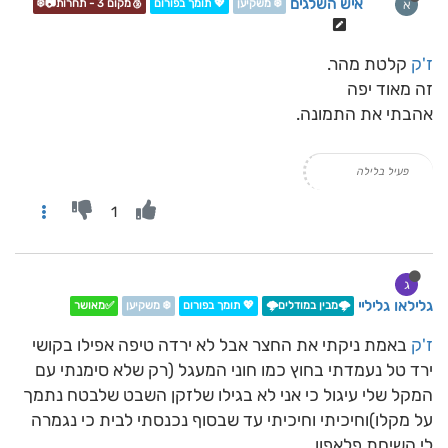
איש השלגים
א
❄️ משקיען
💖 תומך בפורום
🥉מקום 3 - תחרות📷❄️
ז'ק
קלטת מהר.
זה מאוד יפה
אהבתי את התמונה.
פעיל בלילה
1
ג
גלילאו גליליי
🌩️מבין במודלים🌩️
💖 תומך בפורום
❄️ משקיען
✅מאושר
ז'ק
באמת ניקתי את החצר אבל לא ירדה טיפה אפילו בקושי
ירד טל נעמדתי בחוץ כמו חוני המעגל (רק שלא סימנתי עם
המקל שלי עיגול כי אני לא בגילו שלזקן השבט שלבטח נתמך
על מקלו)וחיכיתי וחיכיתי עד שבסוף נכנסתי לבית כי נגמרה
לי השיחת פלאפון