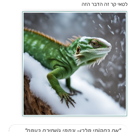
לטאי קר זה הדבר הזה
"אִם בְּחֻקּוֹתַי תֵּלֵכוּ- וְנָתַתִּי גִּשְׁמֵיכֶם בְּעִתָּם"