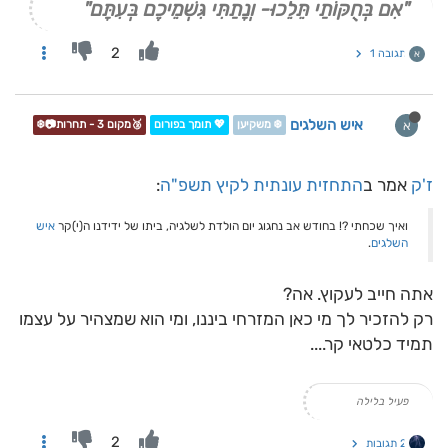
"אִם בְּחֻקּוֹתַי תֵּלֵכוּ- וְנָתַתִּי גִּשְׁמֵיכֶם בְּעִתָּם"
2
תגובה 1
א
איש השלגים
א
❄️ משקיען
💖 תומך בפורום
🥉מקום 3 - תחרות📷❄️
ז'ק
אמר ב
התחזית עונתית לקיץ תשפ"ה
:
ואיך שכחתי ?! בחודש אב נחגוג יום הולדת לשלגיה, ביתו של ידידנו ה(י)קר
איש
השלגים
.
אתה חייב לעקוץ. אה?
רק להזכיר לך מי כאן המזרחי ביננו, ומי הוא שמצהיר על עצמו
תמיד כלטאי קר....
פעיל בלילה
2
2 תגובות