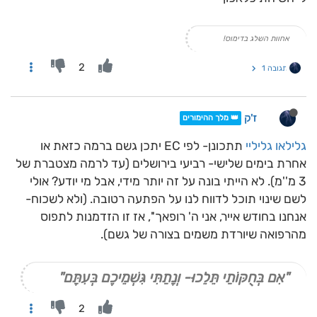
אחוות השלג בדימוס!
2
תגובה 1
ז'ק
👑 מלך ההימורים
גלילאו גליליי
תתכונן- לפי EC יתכן גשם ברמה כזאת או
אחרת בימים שלישי- רביעי בירושלים (עד לרמה מצטברת של
3 מ''מ). לא הייתי בונה על זה יותר מידי, אבל מי יודע? אולי
לשם שינוי תוכל לדווח לנו על הפתעה רטובה. (ולא לשכוח-
אנחנו בחודש אייר, אני ה' רופאך'', אז זו הזדמנות לתפוס
מהרפואה שיורדת משמים בצורה של גשם).
"אִם בְּחֻקּוֹתַי תֵּלֵכוּ- וְנָתַתִּי גִּשְׁמֵיכֶם בְּעִתָּם"
2