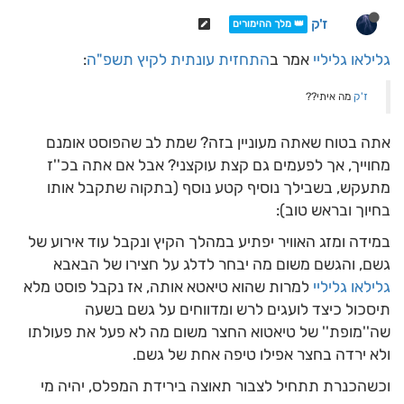
ז'ק
👑 מלך ההימורים
גלילאו גליליי
אמר ב
התחזית עונתית לקיץ תשפ"ה
:
ז'ק
מה איתי??
אתה בטוח שאתה מעוניין בזה? שמת לב שהפוסט אומנם
מחוייך, אך לפעמים גם קצת עוקצני? אבל אם אתה בכ''ז
מתעקש, בשבילך נוסיף קטע נוסף (בתקוה שתקבל אותו
בחיוך ובראש טוב):
במידה ומזג האוויר יפתיע במהלך הקיץ ונקבל עוד אירוע של
גשם, והגשם משום מה יבחר לדלג על חצירו של הבאבא
גלילאו גליליי
למרות שהוא טיאטא אותה, אז נקבל פוסט מלא
תיסכול כיצד לועגים לרש ומדווחים על גשם בשעה
שה''מופת'' של טיאטוא החצר משום מה לא פעל את פעולתו
ולא ירדה בחצר אפילו טיפה אחת של גשם.
וכשהכנרת תתחיל לצבור תאוצה בירידת המפלס, יהיה מי