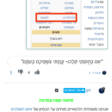
"אִם בְּחֻקּוֹתַי תֵּלֵכוּ- וְנָתַתִּי גִּשְׁמֵיכֶם בְּעִתָּם"
4
תגובה 1
ז'ק
👑 מלך ההימורים
מחאה קשה ונמרצת
אנחנו משפחת הלטאיים מוחים על הנסיון של
איש השלגים