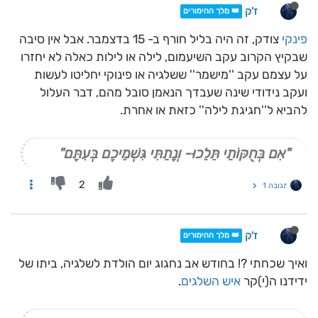
ז'ק
👑 מלך ההימורים
פינקי
צודק, זה היה בליל חורף ב- 15 בדצמבר. אבל אין סיבה
שבקיץ הקרוב עקב השיעמום, לילה או לילות כאלה לא יחזרו
על עצמם עקב ''מישמר'' ששלגיה או פינוקי יחליטו לעשות
ועקב נידודי שינה שעבדך הנאמן סובל מהם, דבר העלול
להביא ל''חגיגת לילה'' כזאת או אחרת.
"אִם בְּחֻקּוֹתַי תֵּלֵכוּ- וְנָתַתִּי גִּשְׁמֵיכֶם בְּעִתָּם"
2
תגובה 1
ז'ק
👑 מלך ההימורים
ואיך שכחתי ?! בחודש אב נחגוג יום הולדת לשלגיה, ביתו של
ידידנו ה(י)קר
איש השלגים
.