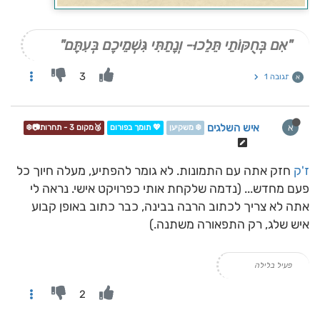
"אִם בְּחֻקּוֹתַי תֵּלֵכוּ- וְנָתַתִּי גִּשְׁמֵיכֶם בְּעִתָּם"
3
תגובה 1
א
איש השלגים
א
❄️ משקיען
💖 תומך בפורום
🥉מקום 3 - תחרות📷❄️
ז'ק
חזק אתה עם התמונות. לא גומר להפתיע, מעלה חיוך כל
פעם מחדש... (נדמה שלקחת אותי כפרויקט אישי. נראה לי
אתה לא צריך לכתוב הרבה בבינה, כבר כתוב באופן קבוע
איש שלג, רק התפאורה משתנה.)
פעיל בלילה
2