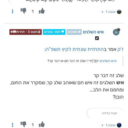
1
תגובה 1
איש השלגים
א
❄️ משקיען
💖 תומך בפורום
🥉מקום 3 - תחרות📷❄️
ז'ק
אמר ב
התחזית עונתית לקיץ תשפ"ה
:
איש השלגים
יק(ר)ירי ! שלג זה דבר חם או דבר קר?
שלג זה דבר קר
א
י
ש
השלגים זה איש חם שאוהב שלג קר, שמקרר את החום,
ומחמם את הלב...
הובן?
פעיל בלילה
1
תגובה 1