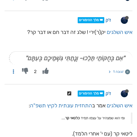
ז'ק
👑 מלך ההימורים
איש השלגים
יק(ר)ירי ! שלג זה דבר חם או דבר קר?
"אִם בְּחֻקּוֹתַי תֵּלֵכוּ- וְנָתַתִּי גִּשְׁמֵיכֶם בְּעִתָּם"
2
תגובה 1
א
ז'ק
👑 מלך ההימורים
איש השלגים
אמר ב
התחזית עונתית לקיץ תשפ"ה
:
ומי הוא שמצהיר על עצמו תמיד
כלטאי קר
....
ליטאי קר (עם י' אחרי הלמד).