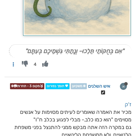
"אִם בְּחֻקּוֹתַי תֵּלֵכוּ- וְנָתַתִּי גִּשְׁמֵיכֶם בְּעִתָּם"
4
איש השלגים
א
❄️ משקיען
💖 תומך בפורום
🥉מקום 3 - תחרות📷❄️
ז'ק
מכיר את האמרה שאומרים לעיתים מסוימות על אנשים
מסוימים "הוא כמו כלב.- מבלי לפגוע בכלב ח''ו"
גם במקרה הזה אתה מבקש ממני להתנצל בפני משפחת
הלטאיים, ולא ממשפחת הליטאיים,