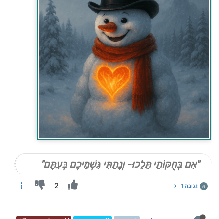
"אִם בְּחֻקּוֹתַי תֵּלֵכוּ- וְנָתַתִּי גִּשְׁמֵיכֶם בְּעִתָּם"
2
תגובה 1
א