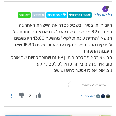
ג
גלילאו גליליי
🌩️מבין במודלים🌩️
💖 תומך בפורום
❄️ משקיען
✅מאושר
היום הייתי במירון בשביל לסדר את היישורת האחרונה
במתחם 89ומה שהיה שם לא כ"כ תואם את הכותרת של
הנושא "תחזית עונתית לקיץ" מהשעה 13:00 היו גשמים
ולפרקים ממש ממש חזקים עד לאזור השעה 15:30 שאז
העננות התפזרה
מה שאוכל לומר לכם בעניין 89 זה שהולך להיות שם אוכל
טוב ואירוע רציני ביותר כדאי לכולכם להגיע
נ.ב. אולי אפילו אפשר להיפגש שם
אחוות השלג בדימוס!
2
3 תגובות
א