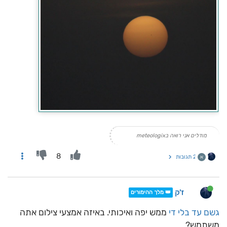
מודלים אני רואה בmeteologix
8
2 תגובות
א
ז'ק
👑 מלך ההימורים
גשם עד בלי די
ממש יפה ואיכותי. באיזה אמצעי צילום אתה
משתמש?