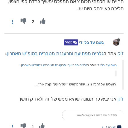
ההיית או חלמתי חלום ? אם המפלס ימשיך לרדת כפי הצפוי,
חלילה לא ירחק היום ש...
2
גשם עד בלי די
מנהל
ז'ק
אמר ב
גלריה מפתיעה ומרעננת מטבריה בסופ"ש האחרון.
:
גשם עד בלי די
אמר ב
גלריה מפתיעה ומרעננת מטבריה בסופ"ש האחרון.
:
ירושלים של זהב? נו נו. יותר מתאים ''ושל חושך וקצת אור''...
ז'ק
אני יביא לך תמונה שהיא ממש של זה ולא רק חושך
מודלים אני רואה בmeteologix
1
תגובה 1