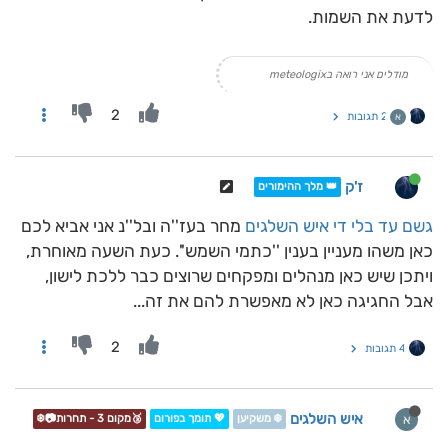
לדעת את השמות.
מודלים אני רואה בmeteologix
2
2 תגובות
א
ז'ק
👑 מלך ההימורים
גשם עד בלי די
איש השלגים
מחר בעז''ה ובל''נ אני אביא לכם
כאן משהו מעניין בענין ''כתמי השמש''. כעת השעה מאוחרת,
ויתכן שיש כאן מנהלים ומפקחים שרוצים כבר ללכת לישון,
אבל החגיגה כאן לא מאפשרת להם את זה...
2
4 תגובות
איש השלגים
א
❄️ משקיען
💖 תומך בפורום
🥉מקום 3 - תחרות📷❄️