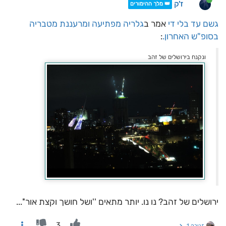
ז'ק
👑 מלך ההימורים
גשם עד בלי די
אמר ב
גלריה מפתיעה ומרעננת מטבריה
בסופ"ש האחרון.
:
ונקנח בירושלים של זהב
ירושלים של זהב? נו נו. יותר מתאים ''ושל חושך וקצת אור''...
3
תגובה 1