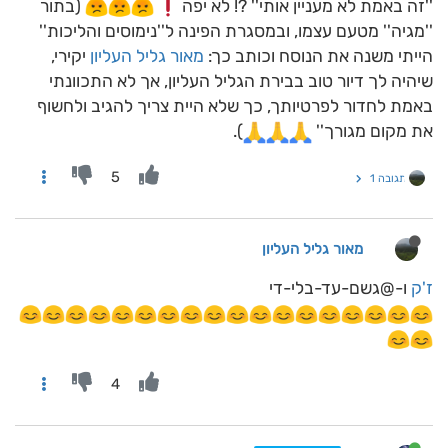
''זה באמת לא מעניין אותי'' ?! לא יפה
(בתור
''מגיה'' מטעם עצמו, ובמסגרת הפינה ל''נימוסים והליכות''
הייתי משנה את הנוסח וכותב כך:
מאור גליל העליון
יקירי,
שיהיה לך דיור טוב בבירת הגליל העליון, אך לא התכוונתי
באמת לחדור לפרטיותך, כך שלא היית צריך להגיב ולחשוף
את מקום מגורך''
).
5
תגובה 1
מאור גליל העליון
ז'ק
ו-@גשם-עד-בלי-די
4