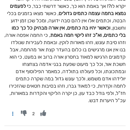
יקרא לו?! אך באמת הוא כך, כאשר דרשתי כבר, כ
י לפעמים
נמצא בחמה עצמה כתמים גדולים
, כאשר מצאו בזמנים בכלי
הבטה, וכתמים אלו אין להם סבה ידועה, ומכל שכן זמן ידוע
וחשבון,
וכאשר יהיו בה כתמים, אין אורה מבהיק כל כך כמו
בלי כתמים, וא"כ זהו ליקוי חמה באמת
, כי החמה אפסה אורה,
וזהו סיבת עונש, וזהו מאורות לוקין. ובאמת לעבירות שנולדו
בנו אין אנו מרגישים בו כלום בהעדר קצת אור מהחמה, אבל
קדמונים הרגישו למאוד בחסרון אורה ברוב או במעט, כי הוא
חשכת אור, וכל כך מיעוט שפעת בבני אדמה בצחצחו
ובמתכונתו, וכל פעולתו בתולדה, כמאמר הפילוסוף אדם
יולידהו אדם משמש, ולכך עונש גדול במה שקרה כתמים
לחמה וקדרות, כי למאוד גברו, וזהו בסיבות חטאים שהזכירו
חז"ל, ולפי גודל כבד עון, כן יקרה הליקוי והקדרות במאורות,
עכ"ל היערות דבש.
2