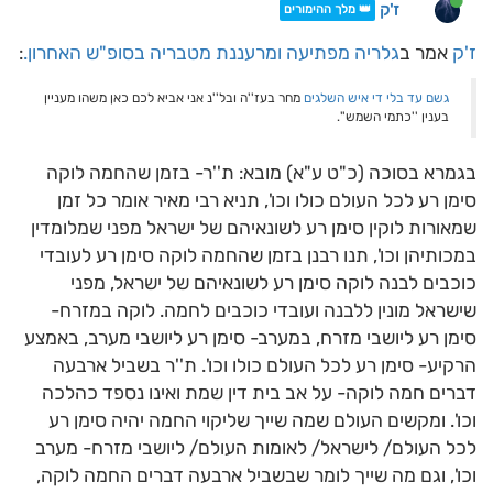
ז'ק
👑 מלך ההימורים
ז'ק
אמר ב
גלריה מפתיעה ומרעננת מטבריה בסופ"ש האחרון.
:
גשם עד בלי די
איש השלגים
מחר בעז''ה ובל''נ אני אביא לכם כאן משהו מעניין
בענין ''כתמי השמש''.
בגמרא בסוכה (כ"ט ע"א) מובא: ת''ר- בזמן שהחמה לוקה
סימן רע לכל העולם כולו וכו', תניא רבי מאיר אומר כל זמן
שמאורות לוקין סימן רע לשונאיהם של ישראל מפני שמלומדין
במכותיהן וכו', תנו רבנן בזמן שהחמה לוקה סימן רע לעובדי
כוכבים לבנה לוקה סימן רע לשונאיהם של ישראל, מפני
שישראל מונין ללבנה ועובדי כוכבים לחמה. לוקה במזרח-
סימן רע ליושבי מזרח, במערב- סימן רע ליושבי מערב, באמצע
הרקיע- סימן רע לכל העולם כולו וכו'. ת''ר בשביל ארבעה
דברים חמה לוקה- על אב בית דין שמת ואינו נספד כהלכה
וכו'. ומקשים העולם שמה שייך שליקוי החמה יהיה סימן רע
לכל העולם/ לישראל/ לאומות העולם/ ליושבי מזרח- מערב
וכו', וגם מה שייך לומר שבשביל ארבעה דברים החמה לוקה,