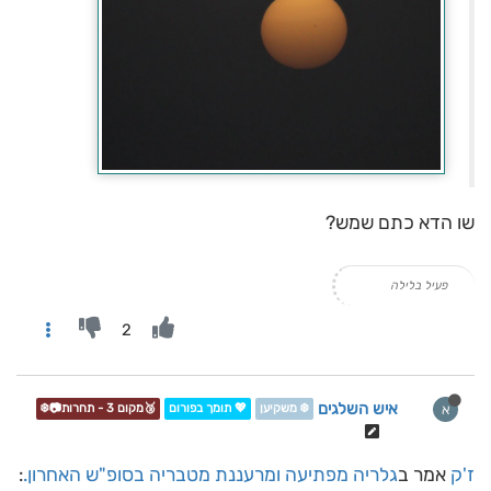
שו הדא כתם שמש?
פעיל בלילה
2
איש השלגים
א
❄️ משקיען
💖 תומך בפורום
🥉מקום 3 - תחרות📷❄️
ז'ק
אמר ב
גלריה מפתיעה ומרעננת מטבריה בסופ"ש האחרון.
: