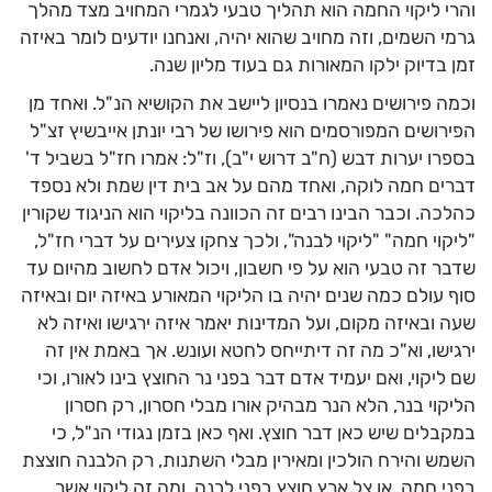
והרי ליקוי החמה הוא תהליך טבעי לגמרי המחויב מצד מהלך
גרמי השמים, וזה מחויב שהוא יהיה, ואנחנו יודעים לומר באיזה
זמן בדיוק ילקו המאורות גם בעוד מליון שנה.
וכמה פירושים נאמרו בנסיון ליישב את הקושיא הנ"ל. ואחד מן
הפירושים המפורסמים הוא פירושו של רבי יונתן אייבשיץ זצ"ל
בספרו יערות דבש (ח"ב דרוש י"ב), וז"ל: אמרו חז"ל בשביל ד'
דברים חמה לוקה, ואחד מהם על אב בית דין שמת ולא נספד
כהלכה. וכבר הבינו רבים זה הכוונה בליקוי הוא הניגוד שקורין
"ליקוי חמה" "ליקוי לבנה", ולכך צחקו צעירים על דברי חז"ל,
שדבר זה טבעי הוא על פי חשבון, ויכול אדם לחשוב מהיום עד
סוף עולם כמה שנים יהיה בו הליקוי המאורע באיזה יום ובאיזה
שעה ובאיזה מקום, ועל המדינות יאמר איזה ירגישו ואיזה לא
ירגישו, וא"כ מה זה דיתייחס לחטא ועונש. אך באמת אין זה
שם ליקוי, ואם יעמיד אדם דבר בפני נר החוצץ בינו לאורו, וכי
הליקוי בנר, הלא הנר מבהיק אורו מבלי חסרון, רק חסרון
במקבלים שיש כאן דבר חוצץ. ואף כאן בזמן נגודי הנ"ל, כי
השמש והירח הולכין ומאירין מבלי השתנות, רק הלבנה חוצצת
בפני חמה, או צל ארץ חוצץ בפני לבנה, ומה זה ליקוי אשר