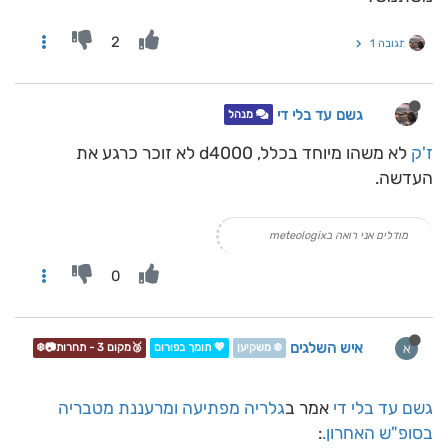
2
תגובה 1
גשם עד בלי די
מנהל
ז'ק
לא משהו מיוחד בכלל, d4000 לא זוכר כרגע את
העדשה.
מודלים אני רואה בmeteologix
0
איש השלגים
א
❄️ משקיען
💖 תומך בפורום
🥉מקום 3 - תחרות📷❄️
גשם עד בלי די
אמר ב
גלריה מפתיעה ומרעננת מטבריה
בסופ"ש האחרון.
: