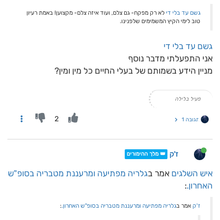
גשם עד בלי די
לא רק מפקח- גם צלם, ועוד איזה צלם- מקצוען! באמת רעיון
טוב לימי הקיץ המשמימים שלפנינו.
גשם עד בלי די
אני התפעלתי מדבר נוסף
מניין הידע בשמותם של בעלי החיים כל מין ומין?
פעיל בלילה
2
תגובה 1
ז'ק
👑 מלך ההימורים
איש השלגים
אמר ב
גלריה מפתיעה ומרעננת מטבריה בסופ"ש
האחרון.
:
ז'ק
אמר ב
גלריה מפתיעה ומרעננת מטבריה בסופ"ש האחרון.
: