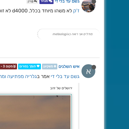
גשם עד בלי די
מנהל
@ז'ק
ז'ק
לא משהו מיוחד בכלל, d4000 לא זוכר כרגע את העדשה.
מודלים אני רואה בmeteologix
איש השלגים
❄️ משקיען
💖 תומך בפורום
🥉מקום 3 - תחרות📷❄️
א
גשם עד בלי די
אמר ב
גלריה מפתיעה ומר
ירושלים של זהב