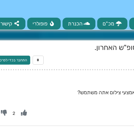
מכ"ם
הכנרת
פופולרי
קישורי
פ"ש האחרון.
התחבר בכדי לפרס
 אמצעי צילום אתה משתמש?
2