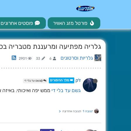
פורטל מזג האוויר
פוסטים אחרונים
גלריה מפתיעה ומרעננת מטבריה בסו
גלריות וסרטונים
2901
33
6
ז'ק
👑 מלך ההימורים
@גשם עד בלי די
גשם עד בלי די
ממש יפה ואיכותי. באיזה
תגובה 1
תגובה אחרונה