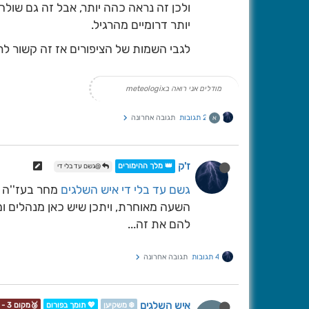
ולכן זה נראה כהה יותר, אבל זה גם שולח 
יותר דרומיים מהרגיל.
לגבי השמות של הציפורים אז זה קשור לר
מודלים אני רואה בmeteologix
2 תגובות
תגובה אחרונה
א
ז'ק
👑 מלך ההימורים
@גשם עד בלי די
גשם עד בלי די
איש השלגים
מחר בעז''ה ו
השעה מאוחרת, ויתכן שיש כאן מנהלים ו
להם את זה...
4 תגובות
תגובה אחרונה
איש השלגים
❄️ משקיען
💖 תומך בפורום
🥉מקום 3 - תחרות📷❄️