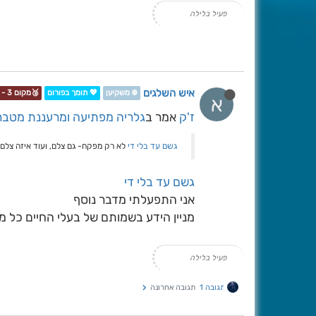
פעיל בלילה
איש השלגים
❄️ משקיען
💖 תומך בפורום
🥉מקום 3 - תחרות📷❄️
א
ז'ק
אמר ב
גלריה מפתיעה ומרעננת מטברי
גשם עד בלי די
לא רק מפקח- גם צלם, ועוד איזה צלם- 
גשם עד בלי די
אני התפעלתי מדבר נוסף
מניין הידע בשמותם של בעלי החיים כל מין
פעיל בלילה
תגובה 1
תגובה אחרונה