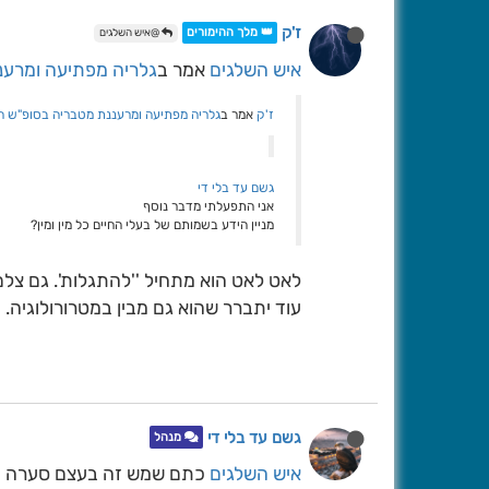
ז'ק
👑 מלך ההימורים
@איש השלגים
איש השלגים
אמר ב
גלריה מפתיעה ומרענ
ז'ק
אמר ב
גלריה מפתיעה ומרעננת מטבריה בסופ"ש הא
גשם עד בלי די
אני התפעלתי מדבר נוסף
מניין הידע בשמותם של בעלי החיים כל מין ומין?
לאט לאט הוא מתחיל ''להתגלות'. גם צלם מ
עוד יתברר שהוא גם מבין במטרורולוגיה.
גשם עד בלי די
מנהל
איש השלגים
כתם שמש זה בעצם סערה מ