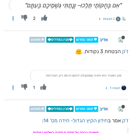
"אִם בְּחֻקּוֹתַי תֵּלֵכוּ- וְנָתַתִּי גִּשְׁמֵיכֶם בְּעִתָּם"
2
2 תגובות
א
אדיב
💖 תומך בפורום
🌩️מבין במודלים🌩️
❄️ משקיען
ז'ק
הבטחת 3 נקודות.
מזג האוויר היא חוויה שמסוגלת להשכיח את רוב הטרדות!
1
תגובה 1
אדיב
💖 תומך בפורום
🌩️מבין במודלים🌩️
❄️ משקיען
ז'ק
אמר ב
חידון הקיץ הגדול- חידה מס' 14
:
תשובה נכונה על חידה זו מזכה בשלוש נקודות