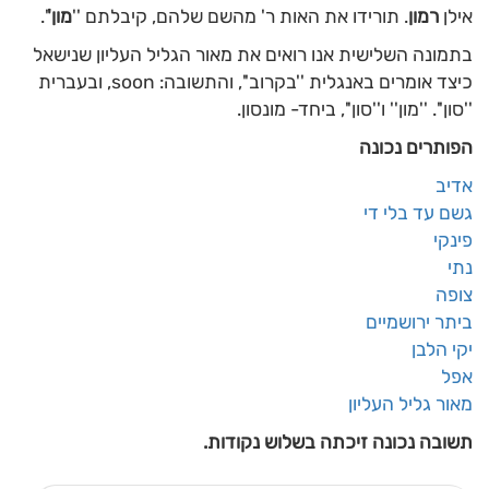
אילן
רמון
. תורידו את האות ר' מהשם שלהם, קיבלתם ''
מון'
'.
בתמונה השלישית אנו רואים את מאור הגליל העליון שנישאל
כיצד אומרים באנגלית ''בקרוב'', והתשובה: soon, ובעברית
''סון''. ''מון'' ו''סון'', ביחד- מונסון.
הפותרים נכונה
אדיב
גשם עד בלי די
פינקי
נתי
צופה
ביתר ירושמיים
יקי הלבן
אפל
מאור גליל העליון
תשובה נכונה זיכתה בשלוש נקודות.