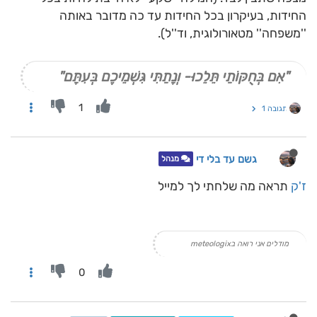
החידות, בעיקרון בכל החידות עד כה מדובר באותה
''משפחה'' מטאורולוגית, וד''ל).
"אִם בְּחֻקּוֹתַי תֵּלֵכוּ- וְנָתַתִּי גִּשְׁמֵיכֶם בְּעִתָּם"
1
תגובה 1
גשם עד בלי די
מנהל
ז'ק
תראה מה שלחתי לך למייל
מודלים אני רואה בmeteologix
0