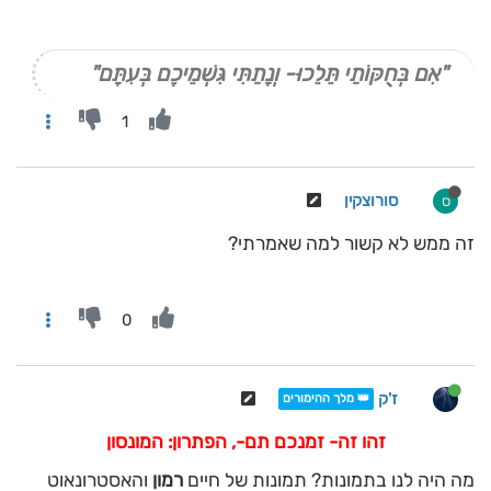
"אִם בְּחֻקּוֹתַי תֵּלֵכוּ- וְנָתַתִּי גִּשְׁמֵיכֶם בְּעִתָּם"
1
סורוצקין
ס
זה ממש לא קשור למה שאמרתי?
0
ז'ק
👑 מלך ההימורים
זהו זה- זמנכם תם-, הפתרון: המונסון
מה היה לנו בתמונות? תמונות של חיים
רמון
והאסטרונאוט