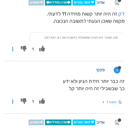
אדיב
💖 תומך בפורום
🌩️מבין במודלים🌩️
❄️ משקיען
ז'ק
זה היה יותר קשוח מחידה 11 לדעתי.
מקווה שאכן הגעתי לתשובה הנכונה.
מזג האוויר היא חוויה שמסוגלת להשכיח את רוב הטרדות!
1
פינקי
פ
זה כבר יותר חידת הגיון ולא ידע
כך שבשבילי זה היה יותר קל
1
תגובה 1
אדיב
💖 תומך בפורום
🌩️מבין במודלים🌩️
❄️ משקיען