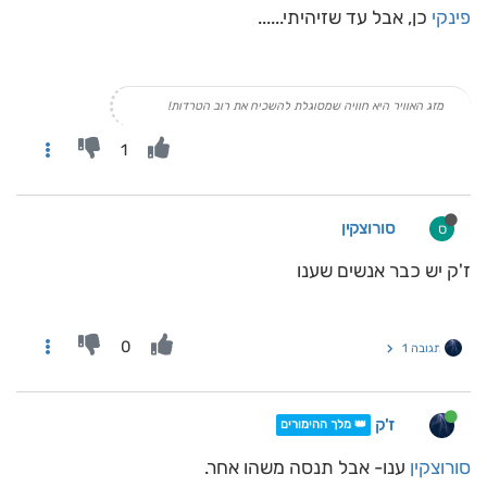
פינקי
כן, אבל עד שזיהיתי......
מזג האוויר היא חוויה שמסוגלת להשכיח את רוב הטרדות!
1
סורוצקין
ס
ז'ק יש כבר אנשים שענו
0
תגובה 1
ז'ק
👑 מלך ההימורים
סורוצקין
ענו- אבל תנסה משהו אחר.