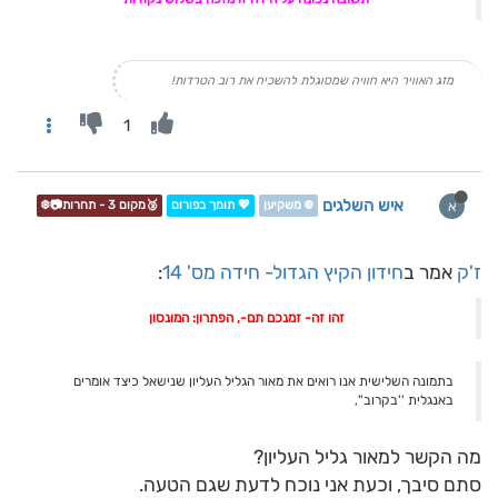
מזג האוויר היא חוויה שמסוגלת להשכיח את רוב הטרדות!
1
איש השלגים
א
❄️ משקיען
💖 תומך בפורום
🥉מקום 3 - תחרות📷❄️
ז'ק
אמר ב
חידון הקיץ הגדול- חידה מס' 14
:
זהו זה- זמנכם תם-, הפתרון: המונסון
בתמונה השלישית אנו רואים את מאור הגליל העליון שנישאל כיצד אומרים
באנגלית ''בקרוב'',
מה הקשר למאור גליל העליון?
סתם סיבך, וכעת אני נוכח לדעת שגם הטעה.