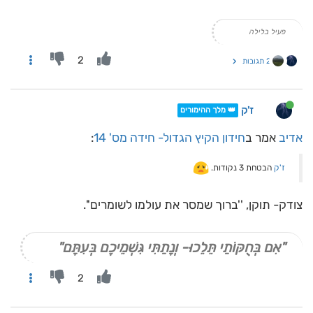
פעיל בלילה
2
2 תגובות
ז'ק
👑 מלך ההימורים
אדיב
אמר ב
חידון הקיץ הגדול- חידה מס' 14
:
ז'ק
הבטחת 3 נקודות.
צודק- תוקן, ''ברוך שמסר את עולמו לשומרים''.
"אִם בְּחֻקּוֹתַי תֵּלֵכוּ- וְנָתַתִּי גִּשְׁמֵיכֶם בְּעִתָּם"
2