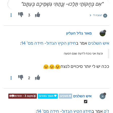
"אִם בְּחֻקּוֹתַי תֵּלֵכוּ- וְנָתַתִּי גִּשְׁמֵיכֶם בְּעִתָּם"
3
תגובה 1
א
מאור גליל העליון
איש השלגים
אמר ב
חידון הקיץ הגדול- חידה מס' 14
:
וכעת אני נוכח לדעת שגם הטעה
ככה יש לי יותר סיכויים לנצח
2
איש השלגים
א
❄️ משקיען
💖 תומך בפורום
🥉מקום 3 - תחרות📷❄️
ז'ק
אמר ב
חידון הקיץ הגדול- חידה מס' 14
: