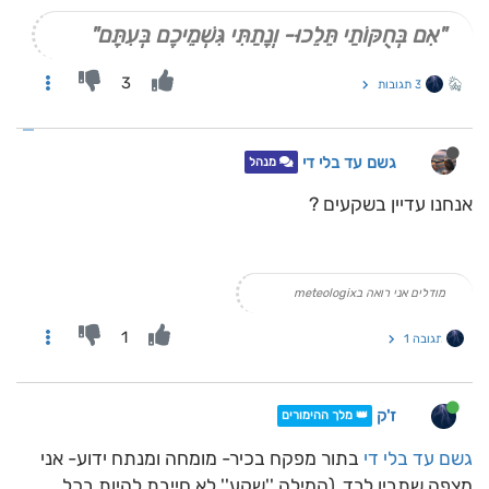
"אִם בְּחֻקּוֹתַי תֵּלֵכוּ- וְנָתַתִּי גִּשְׁמֵיכֶם בְּעִתָּם"
3
3 תגובות
גשם עד בלי די
מנהל
אנחנו עדיין בשקעים ?
מודלים אני רואה בmeteologix
1
תגובה 1
ז'ק
👑 מלך ההימורים
גשם עד בלי די
בתור מפקח בכיר- מומחה ומנתח ידוע- אני
מצפה שתבין לבד. (המילה ''שקע'' לא חייבת להיות בכל