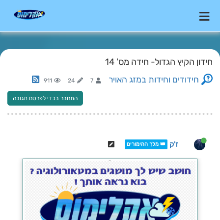
חידון הקיץ הגדול- חידה מס' 14
חידודים וחידות במזג האויר
911
24
7
התחבר בכדי לפרסם תגובה
ז'ק
👑 מלך ההימורים