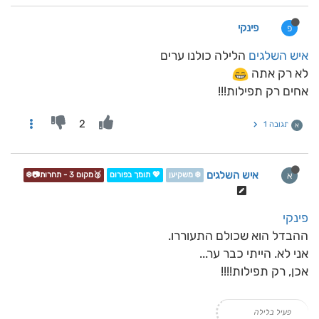
פינקי
פ
איש השלגים
הלילה כולנו ערים
לא רק אתה
אחים רק תפילות!!!
2
תגובה 1
א
איש השלגים
א
❄️ משקיען
💖 תומך בפורום
🥉מקום 3 - תחרות📷❄️
פינקי
ההבדל הוא שכולם התעוררו.
אני לא. הייתי כבר ער...
אכן, רק תפילות!!!!
פעיל בלילה