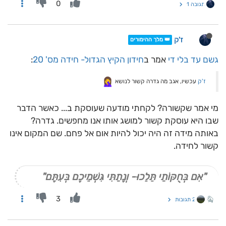
0
תגובה 1
ז'ק
👑 מלך ההימורים
גשם עד בלי די
אמר ב
חידון הקיץ הגדול- חידה מס' 20
:
ז'ק
עכשיו, אגב מה גדרה קשור לנושא
מי אמר שקשורה? לקחתי מודעה שעוסקת ב... כאשר הדבר
שבו היא עוסקת קשור למושג אותו אנו מחפשים. גדרה?
באותה מידה זה היה יכול להיות אום אל פחם. שם המקום אינו
קשור לחידה.
"אִם בְּחֻקּוֹתַי תֵּלֵכוּ- וְנָתַתִּי גִּשְׁמֵיכֶם בְּעִתָּם"
3
2 תגובות