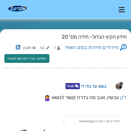
חידון הקיץ הגדול- חידה מס' 20
חידודים וחידות במזג האויר
2249
52
7
התחבר בכדי לפרסם תגובה
גשם עד בלי די
מנהל
ז'ק
עכשיו, אגב מה גדרה קשור לנושא
מודלים אני רואה בmeteologix