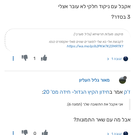
אקבל עם ניקוד חלקי לא עובר אצלי
3 בסדר?
מיקום: מעלות תרשיחא (גליל מערבי)
לקבוצת אלי בא שלי למוצרים שווים מאלי אקספרס כנסו
https://wa.me/qr/62PKW7K23MRTK1
1
תגובה 1
מאור גליל העליון
ז'ק
אמר ב
חידון הקיץ הגדול- חידה מס' 20
:
אני אקבל את התשובה שלך (תמונה 6).
אבל מה עם שאר התמונות?
0
תגובה 1