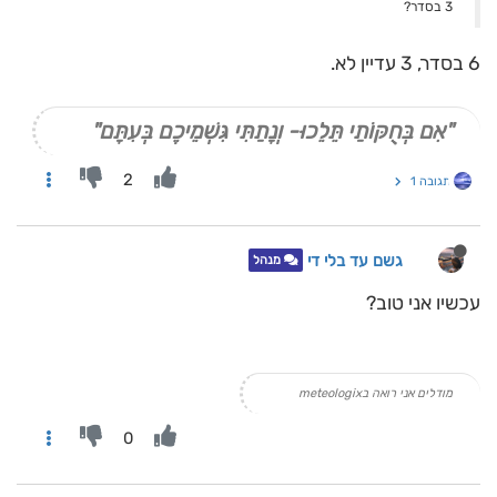
3 בסדר?
6 בסדר, 3 עדיין לא.
"אִם בְּחֻקּוֹתַי תֵּלֵכוּ- וְנָתַתִּי גִּשְׁמֵיכֶם בְּעִתָּם"
2
תגובה 1
גשם עד בלי די
מנהל
עכשיו אני טוב?
מודלים אני רואה בmeteologix
0