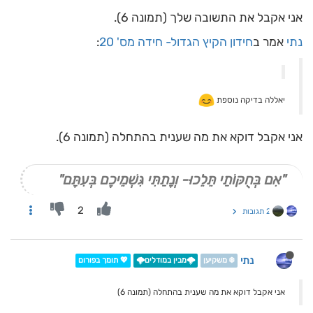
אני אקבל את התשובה שלך (תמונה 6).
נתי
אמר ב
חידון הקיץ הגדול- חידה מס' 20
:
יאללה בדיקה נוספת
אני אקבל דוקא את מה שענית בהתחלה (תמונה 6).
"אִם בְּחֻקּוֹתַי תֵּלֵכוּ- וְנָתַתִּי גִּשְׁמֵיכֶם בְּעִתָּם"
2
2 תגובות
נתי
❄️ משקיען
🌩️מבין במודלים🌩️
💖 תומך בפורום
אני אקבל דוקא את מה שענית בהתחלה (תמונה 6)