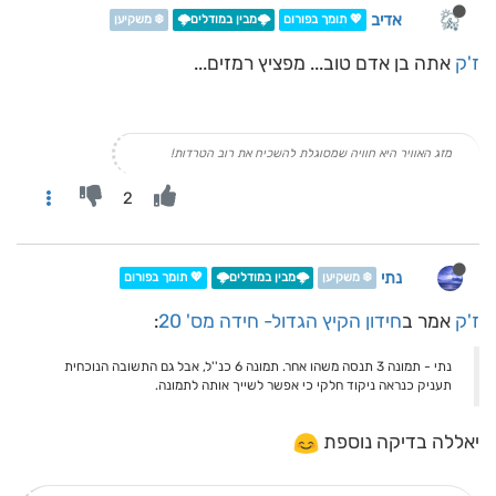
אדיב
💖 תומך בפורום
🌩️מבין במודלים🌩️
❄️ משקיען
ז'ק
אתה בן אדם טוב... מפציץ רמזים...
מזג האוויר היא חוויה שמסוגלת להשכיח את רוב הטרדות!
2
נתי
❄️ משקיען
🌩️מבין במודלים🌩️
💖 תומך בפורום
ז'ק
אמר ב
חידון הקיץ הגדול- חידה מס' 20
:
נתי - תמונה 3 תנסה משהו אחר. תמונה 6 כנ''ל, אבל גם התשובה הנוכחית
תעניק כנראה ניקוד חלקי כי אפשר לשייך אותה לתמונה.
יאללה בדיקה נוספת