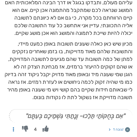
עליהם מעולם, ותבדקו בגוגל או דרך הבינה המלאכותית האם
המושג שנראה לכם שמתקבל מהתמונה אכן קיים. אם הוא
קיים הרווחתם בכל מקרה, כי גם אם לא כיוונתם לתשובה
אליה התכוונתי, עדיין אני אתחשב כל עוד התשובה שלכם
יכולה להיות שייכת לתמונה והמושג הוא אכן מושג שקיים.
מכיון שיש כאן כאלה שעונים תשובות באופן כמעט מיידי,
והתשובות שלהם מאוד מדוייקות, בו בזמן שאחרים נזקקים
למתן של כמה תשובות עד שהם מגיעים לתשובה המדוייקת,
או שהם זקוקים להיעזר ברמזים, אז מבחינת הצדק זה לא
הוגן שמי שעונה מיד ובאופן מאוד מדויק יקבל ניקוד זהה בדיוק
כמו מי שהיה זקוק לכמה ניחושים או לעזרת רמזים. אז נראה
לי שבאותם חידות שקיים בהם קושי ויש מי שעונה באופן מהיר
תשובה מדוייקת אז נשקול לתת לו נקודות בונוס.
"אִם בְּחֻקּוֹתַי תֵּלֵכוּ- וְנָתַתִּי גִּשְׁמֵיכֶם בְּעִתָּם"
4
תגובה 1
א