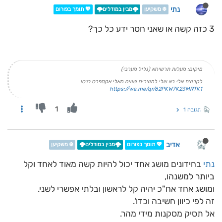
נתי
❄️ משקיען
🌩️מבין במודלים🌩️
💖 תומך בפורום
3 כזה קשה או שאני חסר ידע כל כך?
מיקום: מעלות תרשיחא (גליל מערבי)
לקבוצת אלי בא שלי למוצרים שווים מאלי אקספרס כנסו
https://wa.me/qr/62PKW7K23MRTK1
1
תגובה 1
אדיב
💖 תומך בפורום
🌩️מבין במודלים🌩️
❄️ משקיען
נתי
בחידונים מושג אחד יכול להיות קשה מאוד לאחד וקל
ביותר למשנהו,
ומושג אחד אח"כ יהיה קל לראשון ובלתי אפשרי לשני.
זה לפי כיוון חשיבה וכדו'.
אל תסיק מסקנות מידי מהר.