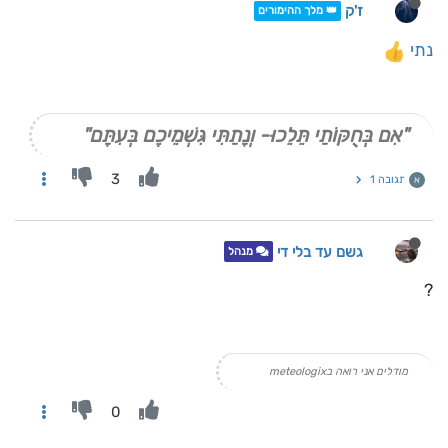
ז'ק
👑 מלך ההימורים
נתי
"אִם בְּחֻקּוֹתַי תֵּלֵכוּ- וְנָתַתִּי גִּשְׁמֵיכֶם בְּעִתָּם"
3
תגובה 1
א
גשם עד בלי די
מנהל
?
מודלים אני רואה בmeteologix
0