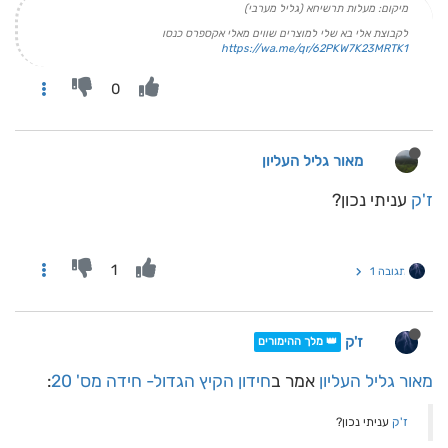
מיקום: מעלות תרשיחא (גליל מערבי)
לקבוצת אלי בא שלי למוצרים שווים מאלי אקספרס כנסו
https://wa.me/qr/62PKW7K23MRTK1
0
מאור גליל העליון
ז'ק
עניתי נכון?
1
תגובה 1
ז'ק
👑 מלך ההימורים
מאור גליל העליון
אמר ב
חידון הקיץ הגדול- חידה מס' 20
:
ז'ק
עניתי נכון?