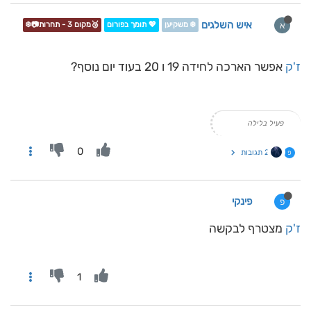
איש השלגים
א
❄️ משקיען
💖 תומך בפורום
🥉מקום 3 - תחרות📷❄️
ז'ק
אפשר הארכה לחידה 19 ו 20 בעוד יום נוסף?
פעיל בלילה
0
2 תגובות
פ
פינקי
פ
ז'ק
מצטרף לבקשה
1