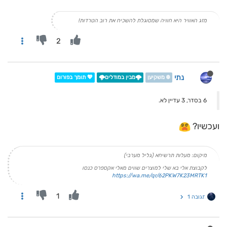
מזג האוויר היא חוויה שמסוגלת להשכיח את רוב הטרדות!
2
נתי
❄️ משקיען
🌩️מבין במודלים🌩️
💖 תומך בפורום
6 בסדר, 3 עדיין לא.
ועכשיו?
מיקום: מעלות תרשיחא (גליל מערבי)
לקבוצת אלי בא שלי למוצרים שווים מאלי אקספרס כנסו
https://wa.me/qr/62PKW7K23MRTK1
1
תגובה 1