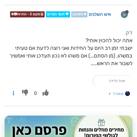
איש השלגים
א
❄️ משקיען
💖 תומך בפורום
🥉מקום 3 - תחרות📷❄️
ז'ק
אתה יכול להכוין אותי?
ישבתי זמן רב היום על החידות ואני רוצה לדעת אם טעיתי
במשהו, (מן הסתם...) אם משהו לא נכון תעדכן אותי ואמשיך
לשבור את הראש.....
פעיל בלילה
0
תגובה 1