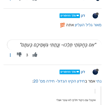
ז'ק
👑 מלך ההימורים
מאור גליל העליון
אתה
"אִם בְּחֻקּוֹתַי תֵּלֵכוּ- וְנָתַתִּי גִּשְׁמֵיכֶם בְּעִתָּם"
3
ז'ק
👑 מלך ההימורים
נתי
אמר ב
חידון הקיץ הגדול- חידה מס' 20
:
אקבל עם ניקוד חלקי לא עובר אצלי