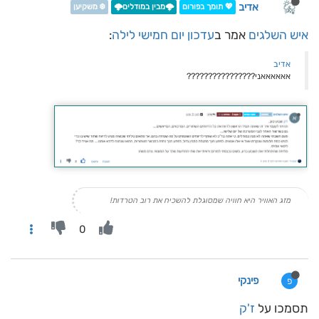
אדיב
💖 תומך בפורום
🌩️מבין במודלים🌩️
❄️ משקיען
איש השלגים
אמר ב
עדכון יום חמישי לילה
:
אדיב
אאאאאאני????????????????
מזג האוויר היא חוויה שמסוגלת להשכיח את רוב הטרדות!
0
פינקי
פ
תסמכו על
ז'ק