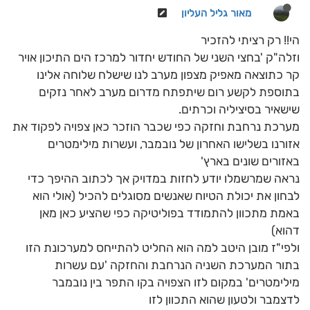
מאור גליל העליון
הי!! רק רציתי להזכיר
וזלה"ק 'בחצי השני של החודש יחדור למרכז הים התיכון אויר
קר כתוצאה מאפיק מצפון מערב לנו שישלח שלוחה אלינו
בתוספת לקשע רום שיתפתח מדרום מערב לאחר נזקים
שישאיר בסיציליה וכרתים.
מערכת נרחבת וחזקה כפי שכבר הוזכר כאן צפויה לפקוד את
אזורנו בשלישו האחרון של נובמבר, ועשרות מילימטרים
באזורים שונים בארץ'
נראה שמרשמלו יודע לחזות במדויק אך לכתוב ההיפך כדי
לבחון את יכולת הטיוח שאנשים מסוגלים להכיל (אולי הוא
באמת מתכוון להתמודד בפוליטיקה כפי שהציע כאן מאן
דהוא)
ולפי"ז מובן היטב למה הוא החליט להתייחס למערכונת הזו
בתור המערכת השניה הנרחבת והחזקה 'עם עשרות
מילימטרים' במקום לזו הצפויה בקו התפר בין נובמבר
לדצמבר ולטעון שהוא התכוון לזו