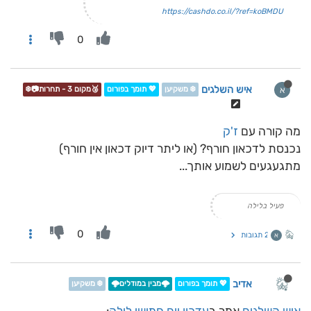
https://cashdo.co.il/?ref=koBMDU
0
איש השלגים
א
❄️ משקיען
💖 תומך בפורום
🥉מקום 3 - תחרות📷❄️
מה קורה עם
ז'ק
נכנסת לדכאון חורף? (או ליתר דיוק דכאון אין חורף)
מתגעגעים לשמוע אותך...
פעיל בלילה
0
2 תגובות
א
אדיב
💖 תומך בפורום
🌩️מבין במודלים🌩️
❄️ משקיען