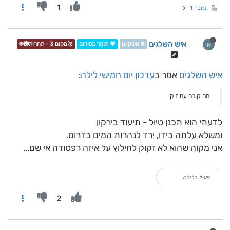
1
תגובה 1
איש השלגים
א
❄️ משקיען
💖 תומך בפורום
🥉מקום 3 - תחרות📷❄️
איש השלגים
אמר ב
עדכון יום חמישי לילה
:
מה קורה עם ז'ק
לדעתי הוא תכנן טיול - תיעוד בירקון
ומשלא עלתה בידו, ירד לנהרות המים בדרום.
אני מקוה שהוא לא זקוק לחילוץ על איזה רפסודה אי שם...
פעיל בלילה
2