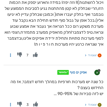
ויכול להשתנות)!! וזה יפה! במידה והארוע יספק את הכמות
הזו,הרי שבחלק לא קטן מהתחנות נגיע לסביבות הממוצע של
נובמבר ואף בחלק יעברו אותו( וכמובן שבחלק עדיין לא יגיעו
אליו).בכל אופן על גבול סוף חודש תחילת הבא נקבל עוד
מערכת משקע רום ככל הנראה אך נעבור את אמצע שבוע
ונראה.טיפ לדצמבר!חלק מהאפיק ממערב מתמזרח,הצפי הוא
לסוף מערכות סתויות ותחילת ירידת אפיקים אלינו,ובדצמבר
איך שנראה כרגע יהיו מערכות ח ו ר פ י ו ת!
7
תגובה 1
א
אפיק ים סוף
א
✅מאושר
כל שנה יש מערכות חורפיות במהלך חודש דצמבר, אז מה
החידוש בעצם ?
יש לזה סבירות של 90-95% ...
3
תגובה 1
ד