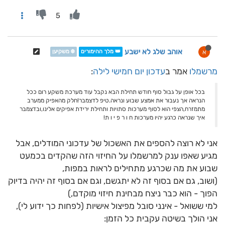
5
אוהב שלג לא ישבע
א
👑 מלך ההימורים
❄️ משקיען
מרשמלו
אמר ב
עדכון יום חמישי לילה
:
בכל אופן על גבול סוף חודש תחילת הבא נקבל עוד מערכת משקע רום ככל
הנראה אך נעבור את אמצע שבוע ונראה.טיפ לדצמבר!חלק מהאפיק ממערב
מתמזרח,הצפי הוא לסוף מערכות סתויות ותחילת ירידת אפיקים אלינו,ובדצמבר
איך שנראה כרגע יהיו מערכות ח ו ר פ י ו ת!
אני לא רוצה להספים את האשכול של עדכוני המודלים, אבל
מגיע שאפו ענק למרשמלו על החיזוי הזה שהקדים בכמעט
שבוע את מה שכרגע מתחילים לראות במפות,
(ושוב, גם אם בסוף זה לא יתגשם, וגם אם בסוף זה יהיה בדיוק
הפוך - הוא כבר ניצח מבחינת חיזוי מוקדם,)
למי ששואל - אינני סובל מפיצול אישיות (לפחות כך ידוע לי),
אני הולך בשיטה עקבית כל הזמן: