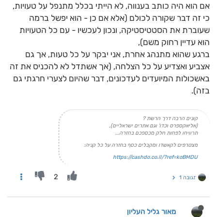
אם הוא היה כותב בענווה, לא הייתי בכלל מתנפל על טעויות,
כי זה דבר שקורה לכולם (אלא אם כן - הוא יפשל ברמה
שעוברת את הסטטיסטיקה, ונכון לעכשיו - עם כל הטעויות
הוא עדיין רחוק משם),
ברגע שהוא מתנהג אחרת, אני יבקר על כל טעות, אך גם
אצביע ואצדיע על כל הצלחה, (אך אשתדל לא להכניס את זה
באשכולות המיועדים לעדכונים, דבר שהיום לצערי חרגתי גם
בזה).
קונים הרבה דרך הרשת ?
(אליאקספרס וכדו' וגם אתרים ישראליים),
תרוויחו לפחות חלק מכספכם בחזרה...
מצטרפים לקאשדו ומקבלים כסף בחזרה על כל קניה:
https://cashdo.co.il/?ref=koBMDU
2
תגובה 1
מאור גליל העליון