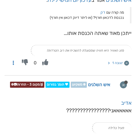
איש השלגים
אמר ב
עדכון יום חמישי לילה
:
מה קורה עם
ז'ק
נכנסת לדכאון חורף? (או ליתר דיוק דכאון אין חורף)
ייתכן מאוד שאתה הכנסת אותו...
מזג האוויר היא חוויה שמסוגלת להשכיח את רוב הטרדות!
0
תגובה 1
א
איש השלגים
א
❄️ משקיען
💖 תומך בפורום
🥉מקום 3 - תחרות📷❄️
אדיב
אאאאאאני????????????????
פעיל בלילה