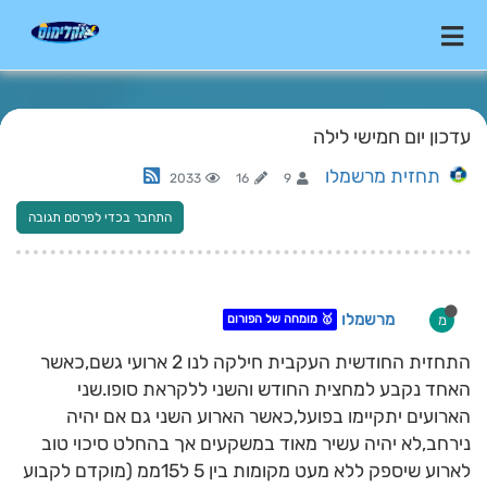
עדכון יום חמישי לילה
תחזית מרשמלו
2033
16
9
התחבר בכדי לפרסם תגובה
מרשמלו
מ
🥇 מומחה של הפורום
התחזית החודשית העקבית חילקה לנו 2 ארועי גשם,כאשר
האחד נקבע למחצית החודש והשני ללקראת סופו.שני
הארועים יתקיימו בפועל,כאשר הארוע השני גם אם יהיה
נירחב,לא יהיה עשיר מאוד במשקעים אך בהחלט סיכוי טוב
לארוע שיספק ללא מעט מקומות בין 5 ל15ממ (מוקדם לקבוע