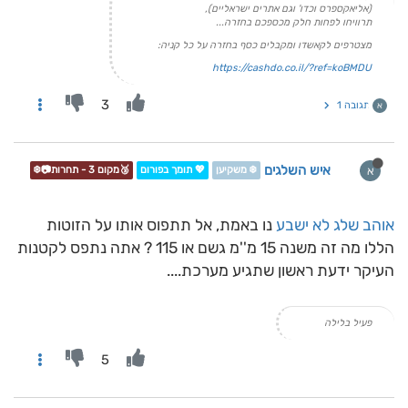
(אליאקספרס וכדו' וגם אתרים ישראליים),
תרוויחו לפחות חלק מכספכם בחזרה...
מצטרפים לקאשדו ומקבלים כסף בחזרה על כל קניה:
https://cashdo.co.il/?ref=koBMDU
3
תגובה 1
א
איש השלגים
א
❄️ משקיען
💖 תומך בפורום
🥉מקום 3 - תחרות📷❄️
אוהב שלג לא ישבע
נו באמת, אל תתפוס אותו על הזוטות
הללו מה זה משנה 15 מ''מ גשם או 115 ? אתה נתפס לקטנות
העיקר ידעת ראשון שתגיע מערכת....
פעיל בלילה
5