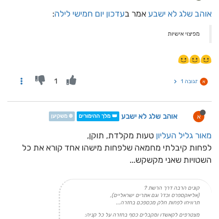
אוהב שלג לא ישבע
אמר ב
עדכון יום חמישי לילה
:
מפיצוי אישיות
1
תגובה 1
א
אוהב שלג לא ישבע
א
👑 מלך ההימורים
❄️ משקיען
מאור גליל העליון
טעות מקלדת, תוקן,
לפחות קיבלתי מחמאה שלפחות מישהו אחד קורא את כל
השטויות שאני מקשקש...
קונים הרבה דרך הרשת ?
(אליאקספרס וכדו' וגם אתרים ישראליים),
תרוויחו לפחות חלק מכספכם בחזרה...
מצטרפים לקאשדו ומקבלים כסף בחזרה על כל קניה: