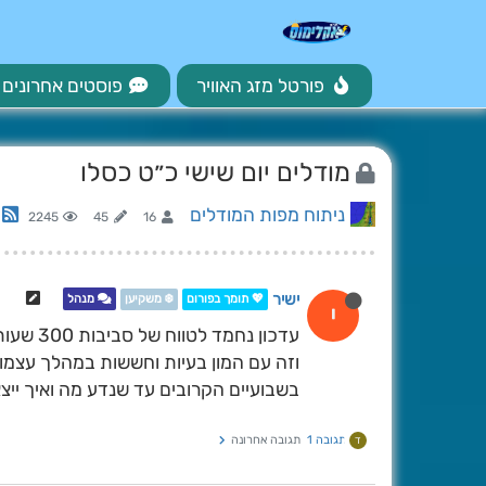
פורטל מזג האוויר
פוסטים אחרונים
מודלים יום שישי כ״ט כסלו
ניתוח מפות המודלים
2245
45
16
ישיר
💖 תומך בפורום
❄️ משקיען
מנהל
י
עדכון נחמד לטווח של סביבות 300 שעות (תחילת המהלך קצת פחות מוצלחת מהבוקר).
וזה עם המון בעיות וחששות במהלך עצמו, 
בשבועיים הקרובים עד שנדע מה ואיך ייצ
תגובה 1
תגובה אחרונה
ד