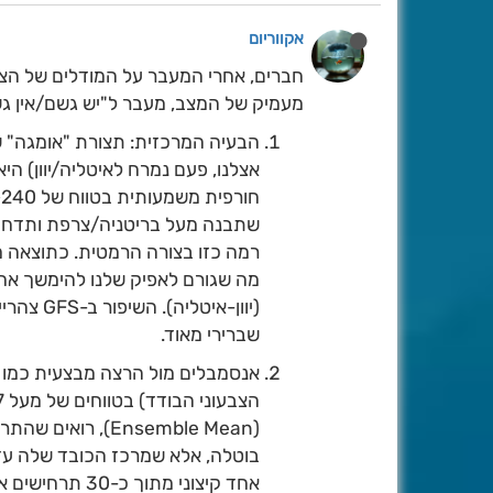
אקווריום
מעמיק של המצב, מעבר ל"יש גשם/אין גש
הבעיה המרכזית: תצורת "אומגה" ש
אצלנו, פעם נמרח לאיטליה/יוון) ה
שתבנה מעל בריטניה/צרפת ותדחף 
רמה כזו בצורה הרמטית. כתוצאה 
(יוון-אי
שברירי מאוד.
אנסמבלים מול הרצה מבצעית כמו 
(Ensemble Mean),
בוטלה, אלא שמרכז הכובד שלה עדי
אחד קיצוני מתוך כ-30 תרחישים אפשריים.