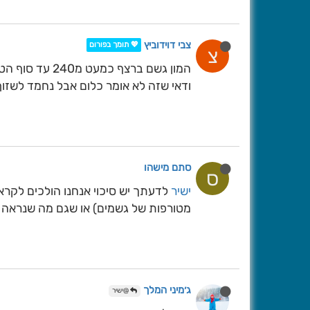
צבי דוידוביץ
💖 תומך בפורום
צ
המון גשם ברצף כמעט מ240 עד סוף הטווח
ודאי שזה לא אומר כלום אבל נחמד לשזוף
סתם מישהו
ס
ישיר
מטורפות של גשמים) או שגם מה שנראה כ
ג׳מיני המלך
@ישיר