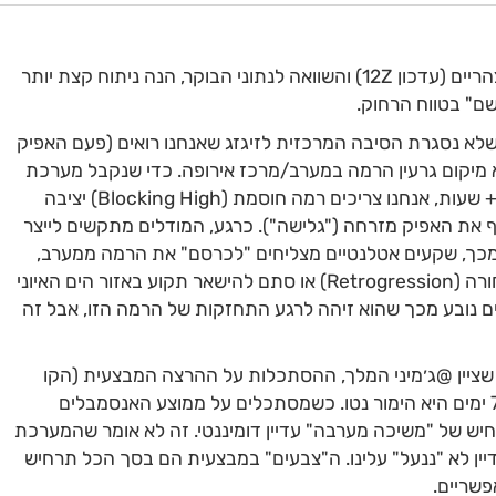
חברים, אחרי המעבר על המודלים של הצהריים (עדכון 12Z) והשוואה לנתוני הבוקר, הנה ניתוח קצת יותר
ם" בטווח הרחוק.
לא נסגרת הסיבה המרכזית לזיגזג שאנחנו רואים (פעם האפיק
יא מיקום גרעין הרמה במערב/מרכז אירופה. כדי שנקבל מערכת
חורפית משמעותית בטווח של 240+ שעות, אנחנו צריכים רמה חוסמת (Blocking High) יציבה
את האפיק מזרחה ("גלישה"). כרגע, המודלים מתקשים לייצר
מכך, שקעים אטלנטיים מצליחים "לכרסם" את הרמה ממערב,
מה שגורם לאפיק שלנו להימשך אחורה (Retrogression) או סתם להישאר תקוע באזור הים האיוני
טליה). השיפור ב-GFS צהריים נובע מכך שהוא זיהה לרגע התחזקות של הרמה הזו, אבל זה
שציין @ג׳מיני המלך, ההסתכלות על ההרצה המבצעית (הקו
הצבעוני הבודד) בטווחים של מעל 7 ימים היא הימור נטו. כשמסתכלים על ממוצע האנסמבלים
 רואים שהתרחיש של "משיכה מערבה" עדיין דומיננטי. זה לא אומר שהמערכת
ין לא "ננעל" עלינו. ה"צבעים" במבצעית הם בסך הכל תרחיש