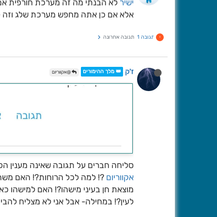
ישיר
לא הבנתי מה זה מערכת חורפית אם
אלא אם כן אתה מחפש מערכת שלג וזה ל
תגובה 1
תגובה אחרונה
י
ז'ק
👑 מלך ההימורים
@אקווריום
סליחה חברים על תגובה שאינה מענין הפו
אקווריום
?! למה לכל הרוחות?! האם משהו 
מוצאת חן בעיני מישהו?! האם למישהו כאן
לעין?! במחילה- אבל אני לא מצליח להבין!