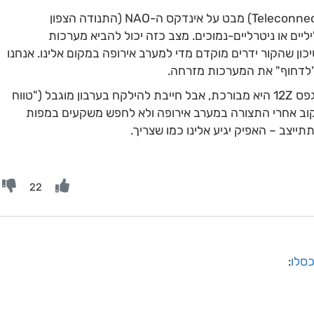
אינדקסים וקשרים עולמיים (Teleconnections) מבט על אינדקס ה-NAO (התנודה הצפון
יים או ניטרליים-נמוכים. מצב כזה יכול להביא מערכות
כון שהקור ידרים מוקדם מדי למערב אירופה במקום אלינו. אנחנו
"לדחוף" את המערכות מזרחה.
סיכום והערכה להמשך: האופטימיות של גפס 12Z היא מבורכת, אבל חייבת להילקח בערבון מוגבל ("טווח
קוב אחרי התצורה במערב אירופה ולא לחפש משקעים במפות
יצב – האפיק יגיע אלינו כמו שצריך.
22
כסלו
: