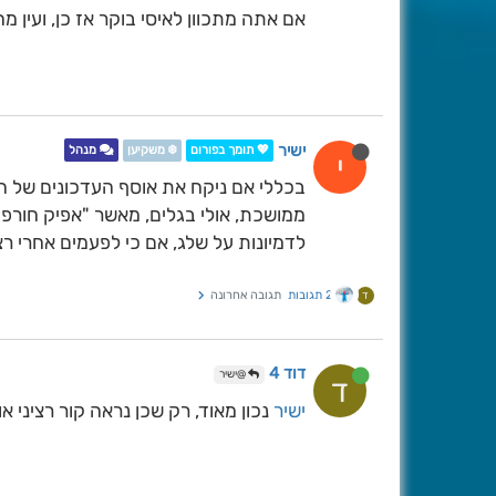
אם אתה מתכוון לאיסי בוקר אז כן, ועין 
ישיר
💖 תומך בפורום
❄️ משקיען
מנהל
י
בכללי אם ניקח את אוסף העדכונים של ה
ממושכת, אולי בגלים, מאשר "אפיק חורפי
לדמיונות על שלג, אם כי לפעמים אחרי 
2 תגובות
תגובה אחרונה
ד
דוד 4
@ישיר
ד
ישיר
נכון מאוד, רק שכן נראה קור רציני א