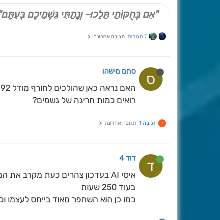
"אִם בְּחֻקּוֹתַי תֵּלֵכוּ- וְנָתַתִּי גִּשְׁמֵיכֶם בְּעִתָּם"
2 תגובות
תגובה אחרונה
סתם מישהו
ס
ה
רואים כמות חריגה של גשמים?
תגובה 1
תגובה אחרונה
י
דוד 4
ד
איסי AI בעדכון צהרים כעת מקרב א
בעוד 250 שעות
כמו כן הוא השתפר מאוד בייחס לעצמו וכ