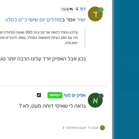
דוד 4
@ישיר
ד
ישיר
אמר ב
מודלים יום שישי כ״ט כסלו
:
עדכון נחמד לטווח של סביבות 300 שעות (תחילת המהלך קצת פחות מוצלחת מהבוקר).
וזה עם המון בעיות וחששות במהלך עצמו, חיבורים ומש
ייצא מזה.
נכון אבל האפיק יורד עלינו הרבה יותר טו
אפיק ים סוף
✅מאושר
א
נראה לי שאיסי דוחה מעט, לא ?
תגובה 1
תגובה אחרונה
ד