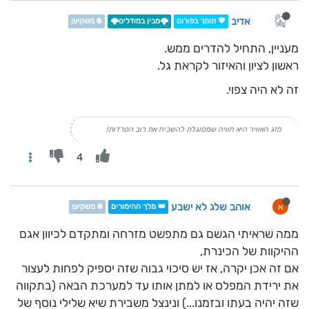
אדיב
💖 תומך בפורום
🌩️מבין במודלים🌩️
❄️ משקיען
מעניין, התחיל להדרים ממש.
ראשון לציון והאיזור לקראת גל.
זה לא היה צפוי.
מזג האוויר היא חוויה שמסוגלת להשכיח את רוב הטרדות!
4
אוהב שלג לא ישבע
א
👑 מלך ההימורים
❄️ משקיען
ממה שראיתי הגשם גם מתפשט מזרחה ומתקדם לכיוון אגם
ההיקוות של הכינרת,
אם זה אכן יקרה, אז יש סיכוי גבוה שזה יספיק לפחות לעצור
את ירידת המפלס או למתן אותו עד למערכת הבאה (בתקווה
שזה יהיה בעתו ובזמנו...) ונינצל משבירת שיא שלילי נוסף של