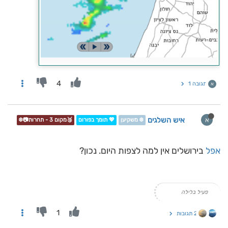
4
תגובה 1
א
איש השלגים
א
❄️ משקיען
💖 תומך בפורום
🥉מקום 3 - תחרות📷❄️
אפל
בירושלים אין למה לצפות היום. נכון?
פעיל בלילה
1
2 תגובות