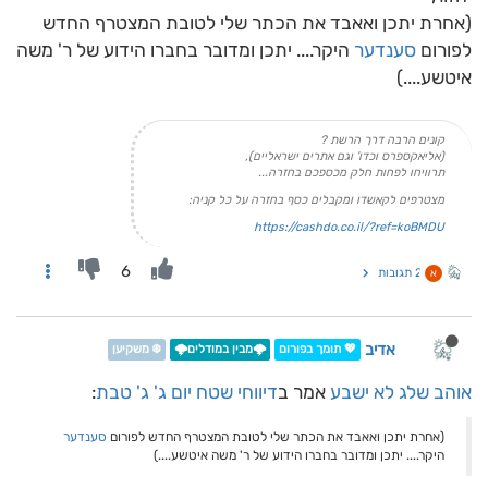
(אחרת יתכן ואאבד את הכתר שלי לטובת המצטרף החדש
לפורום
סענדער
היקר.... יתכן ומדובר בחברו הידוע של ר' משה
איטשע....)
קונים הרבה דרך הרשת ?
(אליאקספרס וכדו' וגם אתרים ישראליים),
תרוויחו לפחות חלק מכספכם בחזרה...
מצטרפים לקאשדו ומקבלים כסף בחזרה על כל קניה:
https://cashdo.co.il/?ref=koBMDU
6
2 תגובות
א
אדיב
💖 תומך בפורום
🌩️מבין במודלים🌩️
❄️ משקיען
אוהב שלג לא ישבע
אמר ב
דיווחי שטח יום ג' ג' טבת
:
(אחרת יתכן ואאבד את הכתר שלי לטובת המצטרף החדש לפורום
סענדער
היקר.... יתכן ומדובר בחברו הידוע של ר' משה איטשע....)