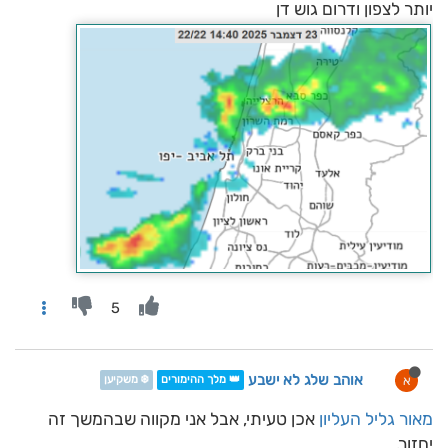
יותר לצפון ודרום גוש דן
5
אוהב שלג לא ישבע
א
👑 מלך ההימורים
❄️ משקיען
מאור גליל העליון
אכן טעיתי, אבל אני מקווה שבהמשך זה
יחזור,