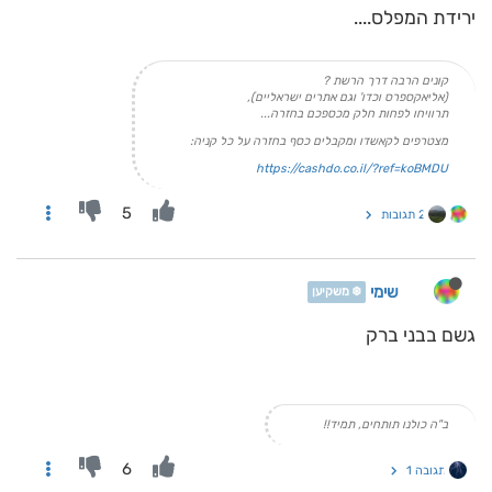
ירידת המפלס....
קונים הרבה דרך הרשת ?
(אליאקספרס וכדו' וגם אתרים ישראליים),
תרוויחו לפחות חלק מכספכם בחזרה...
מצטרפים לקאשדו ומקבלים כסף בחזרה על כל קניה:
https://cashdo.co.il/?ref=koBMDU
5
2 תגובות
שימי
❄️ משקיען
גשם בבני ברק
ב"ה כולנו תותחים, תמיד!!
6
תגובה 1