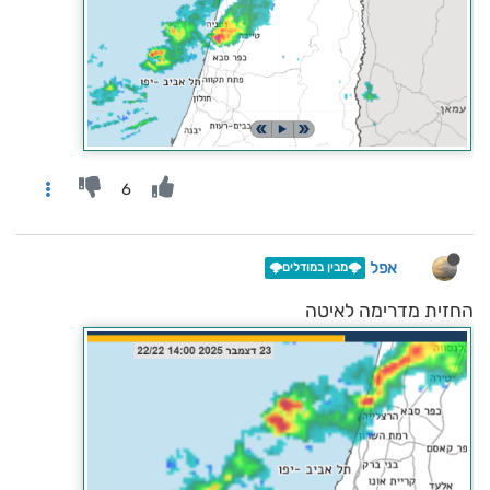
6
אפל
🌩️מבין במודלים🌩️
החזית מדרימה לאיטה