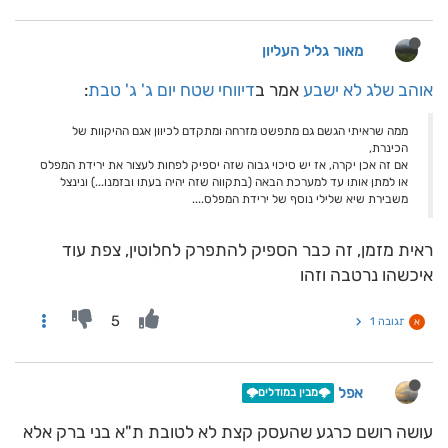
מאור גליל העליון
אוהב שלג לא ישבע
אמר ב
דיווחי שטח יום ג' ג' טבת
:
ממה שראיתי הגשם גם מתפשט מזרחה ומתקדם לכיוון אגם ההיקוות של
הכינרת,
אם זה אכן יקרה, אז יש סיכוי גבוה שזה יספיק לפחות לעצור את ירידת המפלס
או למתן אותו עד למערכת הבאה (בתקווה שזה יהיה בעתו ובזמנו...) ונינצל
משבירת שיא שלילי נוסף של ירידת המפלס....
ראית מזמן, זה כבר הספיק להתפרק לחלוטין, צפת עוד
איכשהו נרטבה וזהו
5
תגובה 1
א
אפל
🌩️מבין במודלים🌩️
עושה רושם כרגע שהעסק קצת לא לטובת ת"א בני ברק אלא