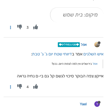
מיקום: בית שמש
3
אפל
🌩️מבין במודלים🌩️
איש השלגים
אמר ב
דיווחי שטח יום ג' ג' טבת
:
אפל
בירושלים אין למה לצפות היום. נכון?
אייקון צפה הבוקר סיכוי לגשם קל גם בי-ם נחיה נראה
4
Yael
Y