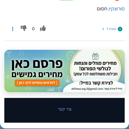
סורוצקין
חסום
0
תגובה 1
ס
צור קשר