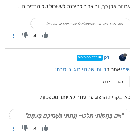
אם זה אכן כך, זה צריך להיכנס לאשכול של הבדיחות...
מזג האוויר היא חוויה שמסוגלת להשכיח את רוב הטרדות!
4
ז'ק
👑 מלך ההימורים
שימי
אמר ב
דיווחי שטח יום ג' ג' טבת
:
גשם בבני ברק
כאן בקרית הרצוג עד עתה לא יותר מטפטוף.
"אִם בְּחֻקּוֹתַי תֵּלֵכוּ- וְנָתַתִּי גִּשְׁמֵיכֶם בְּעִתָּם"
3