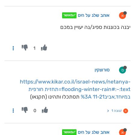
אוהב שלג על הים
א
✅מאושר
יבנה בכוננות ספיג/נה יעויין במכם
1
סורוצקין
ס
https://www.kikar.co.il/israel-news/netanya-
flooding-winter-rain#:~:text=תחזית חורפית
במיוחד,אביב%3A 11-21
תסתכלו ותהינו (תקנאו)
0
תגובה 1
א
אוהב שלג על הים
א
✅מאושר