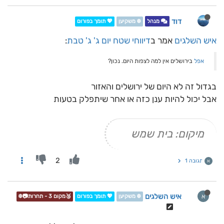
דוד
מנהל
❄️ משקיען
💖 תומך בפורום
איש השלגים
אמר ב
דיווחי שטח יום ג' ג' טבת
:
אפל
בירושלים אין למה לצפות היום. נכון?
בגדול זה לא היום של ירושלים והאזור
אבל יכול להיות ענן כזה או אחר שיתפלק בטעות
מיקום: בית שמש
2
תגובה 1
א
איש השלגים
א
❄️ משקיען
💖 תומך בפורום
🥉מקום 3 - תחרות📷❄️