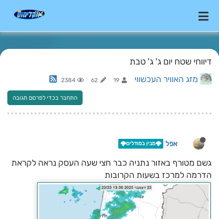
דיווחי שטח יום ג' ג' טבת
מזג האוויר העכשווי
2384
62
19
התחבר בכדי לפרסם תגובה
אפל
🌩️מבין במודלים🌩️
גשם מטורף באזור נתניה כבר חצי שעה העסק נראה לקראת
הדרמה למרכז בשעות הקרובות