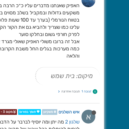
האפיק שאנחנו מדברים עליו כ״כ הרבה בי
משקעים גדולות ובמקביל בשלב מסוים בה
בטווח הנורמלי
עלינו כמו שצריך ולהביא גם את הקור הקי
לפרק חורפי גשום ובחלקו סוער
אבל זה ברובו משולי האפיק שאולי מגרד
כמה מערכות בגלים החל משבת הקרובה שז
והלאה
מיקום: בית שמש
תגובה 1
תגובה אחרונה
ס
איש השלגים
❄️ משקיען
💖 תומך בפורום
🥉מקום 3 - תחרות📷❄️
א
שלגון 2
מה יתן ומה יוסיף לברבר על הדב