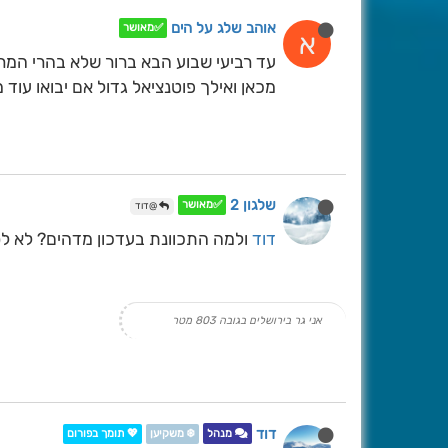
אוהב שלג על הים
✅מאושר
א
עד רביעי שבוע הבא ברור שלא בהרי המר
מכאן ואילך פוטנציאל גדול אם יבואו עוד
שלגון 2
✅מאושר
@דוד
דוד
ולמה התכוונת בעדכון מדהים? לא לס
אני גר בירושלים בגובה 803 מטר
דוד
מנהל
❄️ משקיען
💖 תומך בפורום