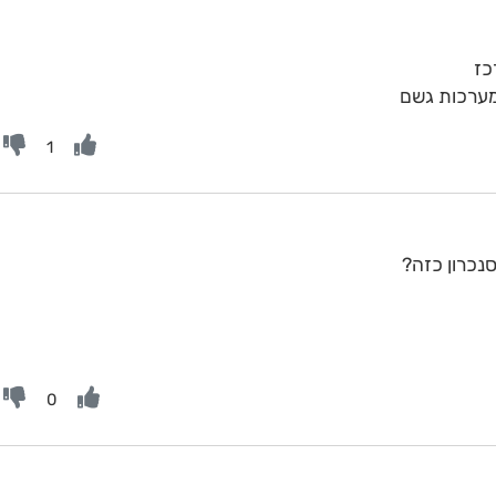
כז
 מערכות גשם
1
נכרון כזה?
0