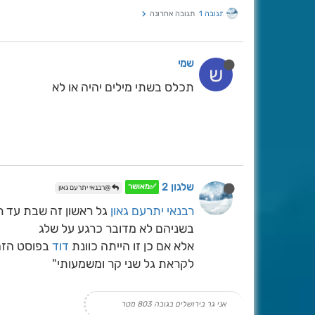
תגובה 1
תגובה אחרונה
שמי
ש
תכלס בשתי מילים יהיה או לא
שלגון 2
✅מאושר
@רבנאי יתרעם גאון
רבנאי יתרעם גאון
גל ראשון זה שבת עד רא
בשניהם לא מדובר כרגע על שלג
אלא אם כן זו הייתה כוונת
דוד
בפוסט הזה:
לקראת גל שני קר ומשמעותי"
אני גר בירושלים בגובה 803 מטר