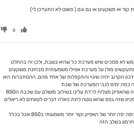
ור או משקעים או גם וגם ( פשוט לא התעדכן לי)
0
ממש לא מסכים שיש מערכת כל שהיא בשבת, ולכן זה בהחלט
מתעקשים מולו על מערכת אפילו משמעותית מבחינת משקעים
כון הקרוב יהיה שינוי והתקפלות של אחד מהם, ההסתברות היא
ה כמה ימים לגבי המערכת של שבת
מה שראינו היום בגפס לטווח הלא ריאלי זה שהאפיק מצליח לרדת עלינו בשילוב מושלם עם שכבת ה850
כיון שזה גפס שהוא נוטה לתת כאלה דברים לטווחים לא ריאלים
לגבי איסי, מה שכתבתי שבגל השני יש כניסה יפה יותר של האפיק וקור יותר משמעותי ב850 אבל בכלל
רמון בשלב הזה