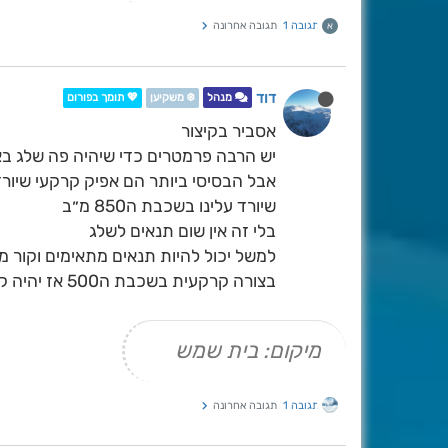
תגובה 1
תגובה אחרונה
א
דוד
מנהל
❄️ משקיען
💖 תומך בפורום
אסביר בקיצור
יש הרבה פרמטרים כדי שיהיה פה שלג בא
שיורד עלינו בשכבת ה850 מ״ב
בלי זה אין שום תנאים לשלג
בצורה קרקעית בשכבת ה500 אז יהיה קור בלי משקעים, וכן להפך
מיקום: בית שמש
תגובה 1
תגובה אחרונה