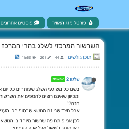
פורטל מזג האוויר
פוסטים אחרונים
השרשור המרכזי לשלג בהרי המרכז 
תוכן גולשים
11653
201
44
שלגון 2
✅מאושר
בשם כל משוגעי השלג שפותחים כל יום 
ומכיוון שאינם רוצים להספים את השרשורי
הזה?"
אבל מצד שני זה הנושא שבסוף הכי מעניין
לכן אני פותח פה שרשור מיוחד בו הנושא
כאן מותר לשאול אפי' אלף פעמים: