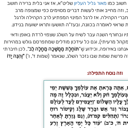
חשוב כמו
מאור גליל העליון
שליט"א, אז אני בלית ברירה חושב
 וזה מחייב אותי לעשות דברים מסוימים כפי שמצופה מרב
חברי הקהילה. אז לרגל המינוי המפתיע לרב הקהילה ולרגל
אוי לאומרה בכוונה, ובעז"ה תוושעו ותראו ישועות בנידון.
יו ובחורף השנה עבר לשיח על השלג שצפוי לרדת באופן ודאי
מקהל מרעיתי), וגם כל עידכון מודלים שמתפרסם גולש במהירות
נו באירופה, וכידוע שֶׁ"
תּוֹחֶלֶת מְמֻשָּׁכָה מַחֲלָה לֵב
", לכן חיברתי
 פרשת שמות שבו נזכר השלג, שנאמר (שמות ד', ו')
"וְהִנֵּה יָדוֹ
וזה נוסח התפילה: