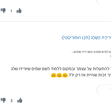
1
רִידַת הַשֶּׁלֶג (תֹּכֶן הוּמוֹרִיסְטִי)
:
 לסיים מסכת באם ירדו שלגים...
 להתעלות על עצמך ובמקום ללמוד לשם שמים שיורידו שלג
 זכות שהיית אז רק ילד.
3