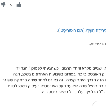
5
ִירִידַת הַשֶּׁלֶג (תֹּכֶן הוּמוֹרִיסְטִי)
:
 או הפלא יועץ.
 ''שניים מקרא ואחד תרגום'' כשהגעתי לפסוק ''והנה ידו
סוק האובססיבי כאן בפורום בשבועות האחרונים בשלג, הנה
סט הזה הדרך היתה קצרה. וזה בא גם לאחר שיחה מרתקת ששיגר
בת המייל שבה הוא עמד על האובססיה בעיסוק בשלג לטווח
נ''ל הכל צף ועלה, וכל השאר היסטוריה.