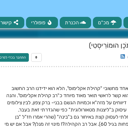
מכ"ם
הכנרת
פופולרי
קישורי
ֹכֶן הוּמוֹרִיסְטִי)
התחבר בכדי לפרס
חד מחשובי "קהילת אקלימוס", הלא הוא ידידנו הרב החשוב
וא קשר לראשי תואר מאוד מיוחד כ"רב קהילת אקלימוס". והנה
דיווחים על מזה"א וכמויות הגשם בבני- ברק צפון, לבין צילומים
ין עיסוק ב"ליצנות מטאורולוגית" כפי שהגדרתי זאת בעבר,
תי לעסוק קצת באיחור גם ב"בינה" (שהרי אמרו חז"ל "בן
ארבעים לבינה", אז אם לא בגיל 40, אז לפחות בגיל 60). אבל רב הקהילה?! מינוי זה מנלן? אבל אם יש מי