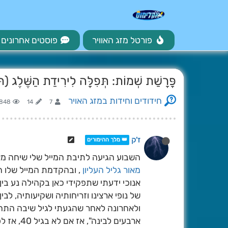
פורטל מזג האוויר
פוסטים אחרונים
פָּרָשַׁת שְׁמוֹת: תְּפִלָּה לִירִידַת הַשֶּׁלֶג (תּ
חידודים וחידות במזג האויר
848
14
7
ז'ק
👑 מלך ההימורים
השבוע הגיעה לתיבת המייל שלי שיחה מא
מאור גליל העליון
, ובהקדמת המייל שלו ה
אנוכי ידעתי שתפקידי כאן בקהילה נע בין 
של נופי ארצינו וזריחותיה ושקיעותיה, לב
ולאחרונה לאחר שהגעתי לגיל שיבה התחל