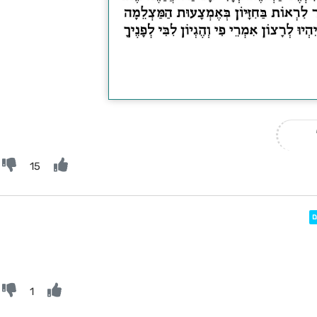
15

1