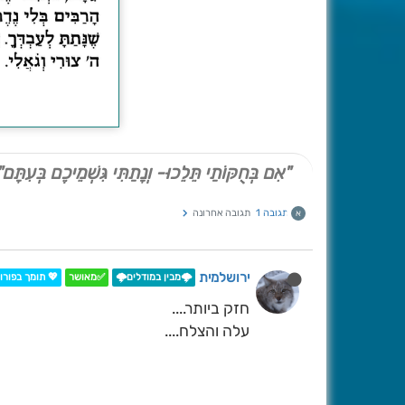
"אִם בְּחֻקּוֹתַי תֵּלֵכוּ- וְנָתַתִּי גִּשְׁמֵיכֶם בְּעִתָּם"
תגובה אחרונה
תגובה 1
א
ירושלמית
 תומך בפורום
✅מאושר
🌩️מבין במודלים🌩️
חזק ביותר....
עלה והצלח....