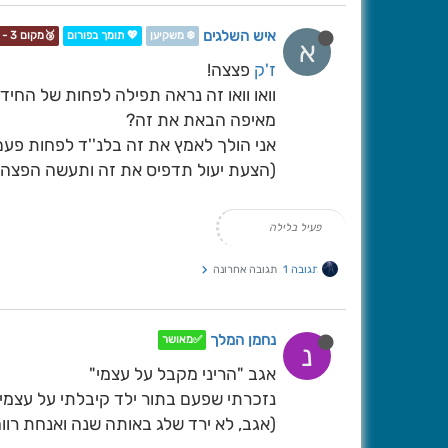
איש השלגים
❄️ משקיען
💖 תומך בפורום
🥉מקום 3 - תחרות📷❄️
א
ז'ק
פצצה!
וואו וואו זה נראה תפילה לפחות של החיד''
מאיפה הבאת את זה?
אני הולך לאמץ את זה בלנ''ד לפחות פעם ב
(הצעת יעול תדפיס את זה ותעשה הפצה..
פעיל בלילה
תגובה 1
תגובה אחרונה
נחמן המלך
✅מאושר
נ
אגב "הריני מקבל על עצמי"
נזכרתי שפעם בתור ילד קיבלתי על עצמי 
(אגב, לא ירד שלג באותה שנה ואנחת רוו