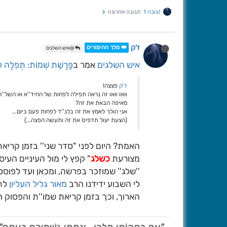
תגובה 1
תגובה אחרונה
ז'ק
👑 מלך ההימורים
@איש השלגים
איש השלגים
אמר ב
פָּרָשַׁת שְׁמוֹת: תְּפִלָּה ל
ז'ק
פצצה!
וואו וואו זה נראה תפילה לפחות של החיד''א או השל''ה
מאיפה הבאת את זה?
אני הולך לאמץ את זה בלנ''ד לפחות פעם ביום...
(הצעת יעול תדפיס את זה ותעשה הפצה...)
האמת? היום לפני "סדר שני'' בזמן קריאת
מצורעת
כשלג
" קפץ לי מול העיניים העי
''שלג'' שמוזכר בפרשה, ומכאן ועד לפו
לי השבוע ידידנו הרב
מאור גליל העליון
לתי
הארוך, וכך בזמן קריאת שמו''ת והפסוק ה