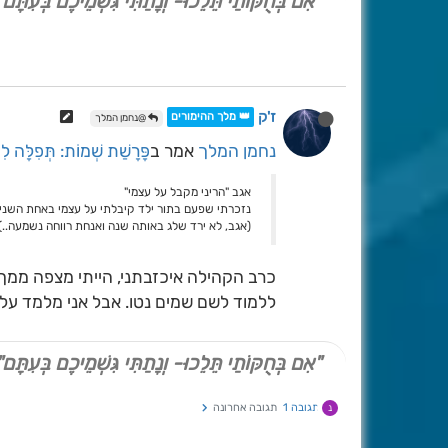
"אִם בְּחֻקּוֹתַי תֵּלֵכוּ- וְנָתַתִּי גִּשְׁמֵיכֶם בְּעִתָּם"
ז'ק
👑 מלך ההימורים
@נחמן המלך
נחמן המלך
אמר ב
פָּרָשַׁת שְׁמוֹת: תְּפִלָּה לִי
אגב "הריני מקבל על עצמי"
נזכרתי שפעם בתור ילד קיבלתי על עצמי באחת השנים
(אגב, לא ירד שלג באותה שנה ואנחת רווחה נשמעה..)
כרב הקהילה איכזבתני, הייתי מצפה ממך
ללמוד לשם שמים נטו. אבל אני מלמד עליך
"אִם בְּחֻקּוֹתַי תֵּלֵכוּ- וְנָתַתִּי גִּשְׁמֵיכֶם בְּעִתָּם"
תגובה 1
תגובה אחרונה
נ