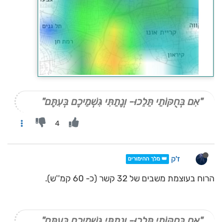
"אִם בְּחֻקּוֹתַי תֵּלֵכוּ- וְנָתַתִּי גִּשְׁמֵיכֶם בְּעִתָּם"
4
ז'ק
👑 מלך ההימורים
הרוח בעוצמת משבים של 32 קשר (כ- 60 קמ''ש).
"אִם בְּחֻקּוֹתַי תֵּלֵכוּ- וְנָתַתִּי גִּשְׁמֵיכֶם בְּעִתָּם"