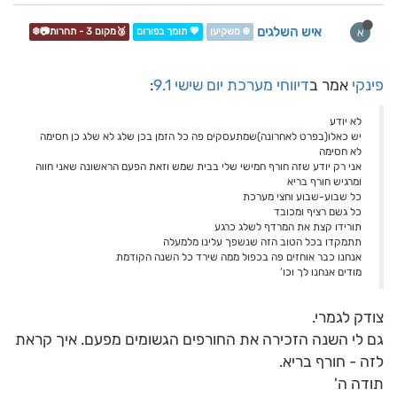
איש השלגים
א
❄️ משקיען
💖 תומך בפורום
🥉מקום 3 - תחרות📷❄️
פינקי
אמר ב
דיווחי מערכת יום שישי 9.1
:
לא יודע
יש כאלו(בפרט לאחרונה)שמתעסקים פה כל הזמן בכן שלג לא שלג כן חסימה
לא חסימה
אני רק יודע שזה חורף חמישי שלי בבית שמש וזאת הפעם הראשונה שאני חווה
ומרגיש חורף בריא
כל שבוע-שבוע וחצי מערכת
כל גשם רציף ומכובד
תורידו קצת את המרדף לשלג כרגע
תתמקדו בכל הטוב הזה שנשפך עלינו מלמעלה
אנחנו כבר אוחזים פה בכפול ממה שירד כל השנה הקודמת
מודים אנחנו לך וכו’
צודק לגמרי.
גם לי השנה הזכירה את החורפים הגשומים מפעם. איך קראת
לזה - חורף בריא.
תודה ה'