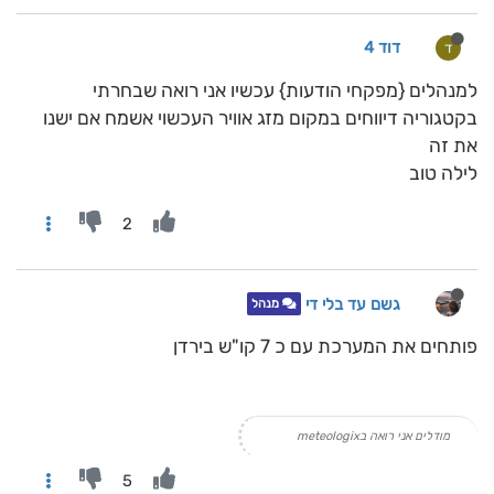
דוד 4
ד
למנהלים {מפקחי הודעות} עכשיו אני רואה שבחרתי
בקטגוריה דיווחים במקום מזג אוויר העכשוי אשמח אם ישנו
את זה
לילה טוב
2
גשם עד בלי די
מנהל
פותחים את המערכת עם כ 7 קו"ש בירדן
מודלים אני רואה בmeteologix
5