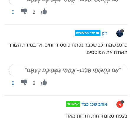
2
ז'ק
👑 מלך ההימורים
כרגע שמתי לב שכבר נפתח פוסט דיווחים, אז במידת הצורך
תאחדו את הפוסטים.
"אִם בְּחֻקּוֹתַי תֵּלֵכוּ- וְנָתַתִּי גִּשְׁמֵיכֶם בְּעִתָּם"
3
אוהב שלג כבד
א
✅מאושר
בצפת גשום ורחות חזקות מאוד