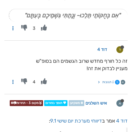
"אִם בְּחֻקּוֹתַי תֵּלֵכוּ- וְנָתַתִּי גִּשְׁמֵיכֶם בְּעִתָּם"
3
דוד 4
ד
זה כל חורף מחדש שרוב הגשמים הם בסופ"ש
מעניין לבדוק את זה!
4
2 תגובות
א
פ
איש השלגים
א
❄️ משקיען
💖 תומך בפורום
🥉מקום 3 - תחרות📷❄️
דוד 4
אמר ב
דיווחי מערכת יום שישי 9.1
: