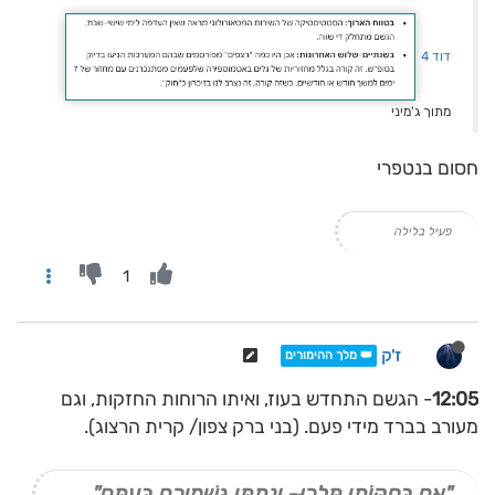
דוד 4
מתוך ג'מיני
חסום בנטפרי
פעיל בלילה
1
ז'ק
👑 מלך ההימורים
12:05
- הגשם התחדש בעוז, ואיתו הרוחות החזקות, וגם
מעורב בברד מידי פעם. (בני ברק צפון/ קרית הרצוג).
"אִם בְּחֻקּוֹתַי תֵּלֵכוּ- וְנָתַתִּי גִּשְׁמֵיכֶם בְּעִתָּם"