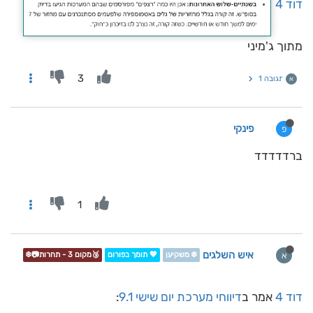
דוד 4
מתוך ג'מיני
3
תגובה 1
א
פינקי
פ
ברדדדדד
1
איש השלגים
א
❄️ משקיען
💖 תומך בפורום
🥉מקום 3 - תחרות📷❄️
דוד 4
אמר ב
דיווחי מערכת יום שישי 9.1
: