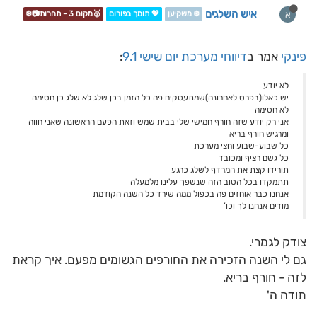
איש השלגים
א
❄️ משקיען
💖 תומך בפורום
🥉מקום 3 - תחרות📷❄️
פינקי
אמר ב
דיווחי מערכת יום שישי 9.1
:
לא יודע
יש כאלו(בפרט לאחרונה)שמתעסקים פה כל הזמן בכן שלג לא שלג כן חסימה
לא חסימה
אני רק יודע שזה חורף חמישי שלי בבית שמש וזאת הפעם הראשונה שאני חווה
ומרגיש חורף בריא
כל שבוע-שבוע וחצי מערכת
כל גשם רציף ומכובד
תורידו קצת את המרדף לשלג כרגע
תתמקדו בכל הטוב הזה שנשפך עלינו מלמעלה
אנחנו כבר אוחזים פה בכפול ממה שירד כל השנה הקודמת
מודים אנחנו לך וכו’
צודק לגמרי.
גם לי השנה הזכירה את החורפים הגשומים מפעם. איך קראת
לזה - חורף בריא.
תודה ה'