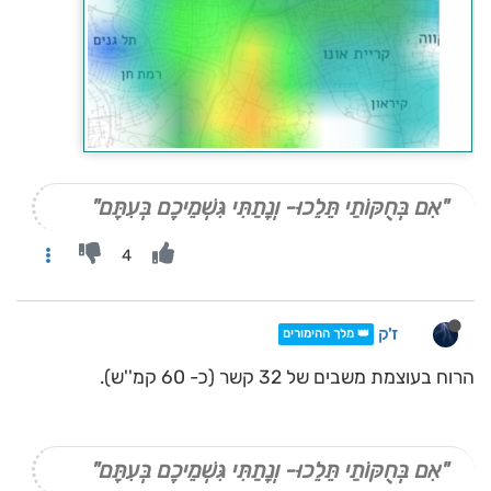
"אִם בְּחֻקּוֹתַי תֵּלֵכוּ- וְנָתַתִּי גִּשְׁמֵיכֶם בְּעִתָּם"
4
ז'ק
👑 מלך ההימורים
הרוח בעוצמת משבים של 32 קשר (כ- 60 קמ''ש).
"אִם בְּחֻקּוֹתַי תֵּלֵכוּ- וְנָתַתִּי גִּשְׁמֵיכֶם בְּעִתָּם"