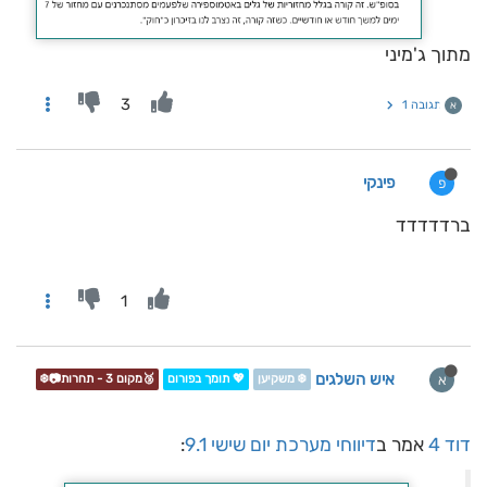
מתוך ג'מיני
3
תגובה 1
א
פינקי
פ
ברדדדדד
1
איש השלגים
א
❄️ משקיען
💖 תומך בפורום
🥉מקום 3 - תחרות📷❄️
דוד 4
אמר ב
דיווחי מערכת יום שישי 9.1
: