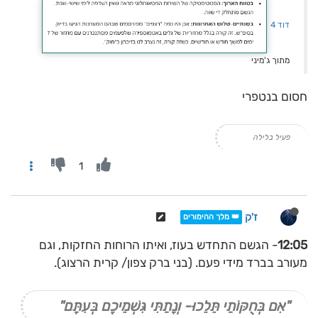
דוד 4
מתוך ג'מיני
חסום בנטפרי
פעיל בלילה
1
ז'ק
👑 מלך ההימורים
12:05
- הגשם התחדש בעוז, ואיתו הרוחות החזקות, וגם
מעורב בברד מידי פעם. (בני ברק צפון/ קרית הרצוג).
"אִם בְּחֻקּוֹתַי תֵּלֵכוּ- וְנָתַתִּי גִּשְׁמֵיכֶם בְּעִתָּם"