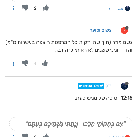
2
תגובה 1
גשום וסוער
ג
גשם מוזר (תוך שתי דקות כל המרפסת הוצפה בעשרות ס"מ)
והזוי, דומני ששנים לא ראיתי כזה דבר.
1
ז'ק
👑 מלך ההימורים
12:15
- סופה של ממש כעת.
"אִם בְּחֻקּוֹתַי תֵּלֵכוּ- וְנָתַתִּי גִּשְׁמֵיכֶם בְּעִתָּם"