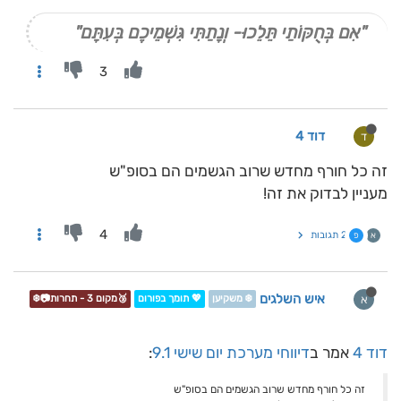
"אִם בְּחֻקּוֹתַי תֵּלֵכוּ- וְנָתַתִּי גִּשְׁמֵיכֶם בְּעִתָּם"
3
דוד 4
ד
זה כל חורף מחדש שרוב הגשמים הם בסופ"ש
מעניין לבדוק את זה!
4
2 תגובות
א
פ
איש השלגים
א
❄️ משקיען
💖 תומך בפורום
🥉מקום 3 - תחרות📷❄️
דוד 4
אמר ב
דיווחי מערכת יום שישי 9.1
:
זה כל חורף מחדש שרוב הגשמים הם בסופ"ש