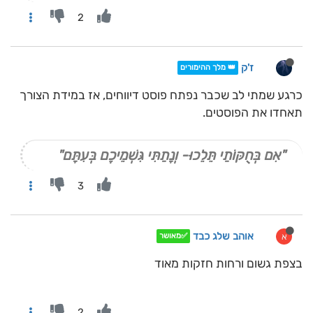
2
ז'ק
👑 מלך ההימורים
כרגע שמתי לב שכבר נפתח פוסט דיווחים, אז במידת הצורך
תאחדו את הפוסטים.
"אִם בְּחֻקּוֹתַי תֵּלֵכוּ- וְנָתַתִּי גִּשְׁמֵיכֶם בְּעִתָּם"
3
אוהב שלג כבד
א
✅מאושר
בצפת גשום ורחות חזקות מאוד
2