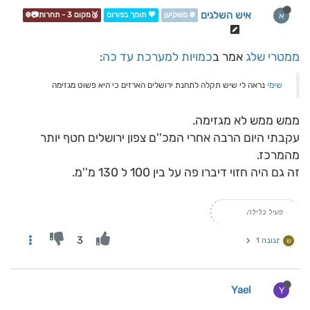
איש השלגים
א
❄️ משקיען
💖 תומך בפורום
🥉מקום 3 - תחרות📷❄️
ממטרי שלג
אמר ב
כמויות למערכת עד כה
:
שימי
נראה לי שיש תקלה לתחנת ירושלים הארזים כי היא פשוט מגזימה
ממש ממש לא מגזימה.
עקבתי היום הרבה אחרי המכ''ם צפון ירושלים חטף יותר
מהמרכז.
זה גם היה חזוי דיברו פה על בין 100 ל 130 מ''מ.
פעיל בלילה
3
תגובה 1
ש
Yael
Y