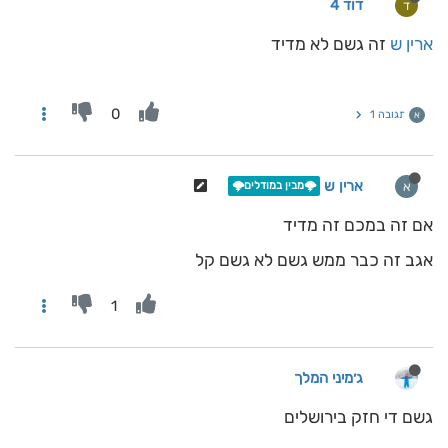
דוד 4
ד
ארין ש
זה גשם לא מדיד
0
תגובה 1
א
ארין ש
א
🌩️מבין במודלים🌩️
אם זה במכם זה מדיד
אגב זה כבר ממש גשם לא גשם קל
1
ג׳מיני המלך
גשם די חזק בירושלים