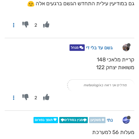
גם במודיעין עילית התחדש הגשם ברגעים אלה
2
גשם עד בלי די
מנהל
קריית מלאכי 148
משואות יצחק 122
מודלים אני רואה בmeteologix
2
נתי
❄️ משקיען
🌩️מבין במודלים🌩️
💖 תומך בפורום
מעלות 56 למערכת