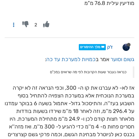
מודיעין עילית 76.8 מ"מ
2
ז'ק
👑 מלך ההימורים
גשום וסוער
אמר ב
כמויות למערכת עד כה
:
כנראה נעבור שעות הקרובות לפי מה שרואים במכ"ם
אז לא- לא עברנו את קו ה- 300, וכפי הנראה זה לא יקרה
במערכת הנוכחית אלא במערכת הצפויה להתחיל בסוף
השבוע בעז''ה. והתיסכול גדול- אתמול בשעה 6 בבוקר עמדנו
על 296.4 מ''מ, וזה לאחר 18 מ''מ שירדו בשעות בודדות
מלאחר חצות קודם לכן ו- 24.9 מ''מ מתחילת המערכת. היו
חסרים פחות מ- 4 מ''מ כדי להגיע ל- 300 מ''מ. ואז מזה''א
נכנס כאן לניוטרל מבחינת הגשם, וכמה פרקי גשם קצרצרים