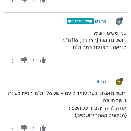
1
ארין ש
א
🌩️מבין במודלים🌩️
כמו ששימי הביא
ירושלים רמות [הארזים] 116מ"מ
כנראה נוספו עוד כמה מ"מ
1
דוד 4
ד
ירושלים אנחנו כעת עומדים עם + של 176 מ"מ יחסית לעונה
זו של השנה
תודה לך ה' יתברך על השפע
{הנתונים מאתר ירושמיים}
1