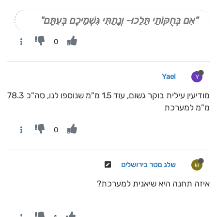
"אִם בְּחֻקּוֹתַי תֵּלֵכוּ- וְנָתַתִּי גִּשְׁמֵיכֶם בְּעִתָּם"
0
Yael
Y
מודיעין עילית בוקר גשום, עוד 1.5 מ"מ שנוספו לנו, סה"כ 78.3
מ"מ למערכת
0
שלג מטר בירושלים
ש
איזה תחנה היא שיאנית למערכת?