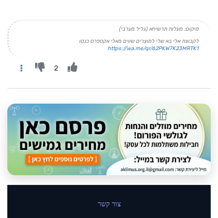
מיקום: מעלות תרשיחא (גליל מערבי)
לקבוצת אלי בא שלי למוצרים שווים מאלי אקספרס כנסו
https://wa.me/qr/62PKW7K23MRTK1
2
צור קשר