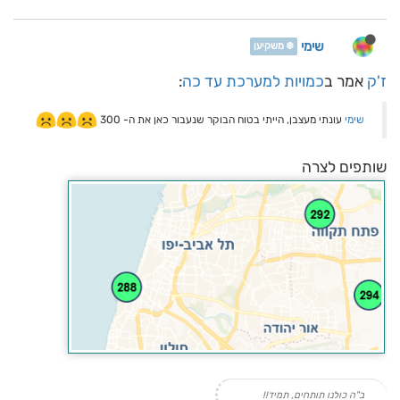
שימי
❄️ משקיען
ז'ק
אמר ב
כמויות למערכת עד כה
:
שימי
עונתי מעצבן, הייתי בטוח הבוקר שנעבור כאן את ה- 300
שותפים לצרה
ב"ה כולנו תותחים, תמיד!!