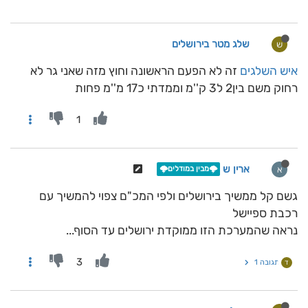
שלג מטר בירושלים
ש
איש השלגים
זה לא הפעם הראשונה וחוץ מזה שאני גר לא
רחוק משם בין2 ל3 ק''מ וממדתי כ17 מ''מ פחות
1
ארין ש
א
🌩️מבין במודלים🌩️
גשם קל ממשיך בירושלים ולפי המכ"ם צפוי להמשיך עם
רכבת ספיישל
נראה שהמערכת הזו ממוקדת ירושלים עד הסוף...
3
תגובה 1
ד