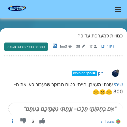
כמויות למערכת עד כה
דיווחים
1663
38
17
התחבר בכדי לפרסם תגובה
ז'ק
👑 מלך ההימורים
שימי
עונתי מעצבן, הייתי בטוח הבוקר שנעבור כאן את ה-
300
"אִם בְּחֻקּוֹתַי תֵּלֵכוּ- וְנָתַתִּי גִּשְׁמֵיכֶם בְּעִתָּם"
3
תגובה 1