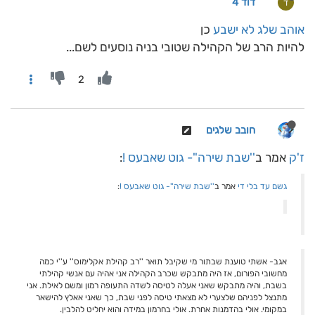
דוד 4
ד
אוהב שלג לא ישבע
כן
להיות הרב של הקהילה שטובי בניה נוסעים לשם...
2
חובב שלגים
ז'ק
אמר ב
''שבת שירה''- גוט שאבעס !
:
גשם עד בלי די
אמר ב
''שבת שירה''- גוט שאבעס !
:
אגב- אשתי טוענת שבתור מי שקיבל תואר ''רב קהילת אקלימוס'' ע''י כמה
מחשובי הפורום, אז היה מתבקש שכרב הקהילה אני אהיה עם אנשי קהילתי
בשבת, והיה מתבקש שאני אעלה לטיסה לשדה התעופה רמון ומשם לאילת. אני
מתנצל לפניהם שלצערי לא מצאתי טיסה לפני שבת, כך שאני אאלץ להישאר
במקומי. אולי בהדמנות אחרת. אולי בחרמון במידה והוא יחליט להלבין.