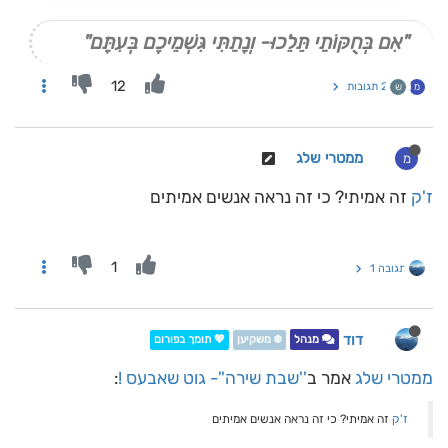
"אִם בְּחֻקּוֹתַי תֵּלֵכוּ- וְנָתַתִּי גִּשְׁמֵיכֶם בְּעִתָּם"
12
2 תגובות
מ
ש
ממטרי שלג
מ
ז'ק
זה אמיתי? כי זה נראה אנשים אמיתים
1
תגובה 1
דוד
מנהל
❄️ משקיען
💖 תומך בפורום
ממטרי שלג
אמר ב
''שבת שירה''- גוט שאבעס !
:
ז'ק
זה אמיתי? כי זה נראה אנשים אמיתים