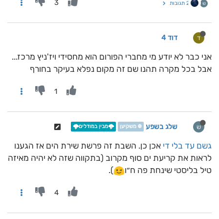
3
2 תגובות
ש
דוד 4
ד
אני כבר לא יודע מי מחברי הפורום הוא מחסידי ויז'ניץ מרכז...
אבל בכל מקרה תהנו שם זה מקום נפלא בעיקר בחורף
1
שלג בשפע
ש
❄️ משקיען
🌩️מבין במודלים🌩️
גשם עד בלי די
אכן כן. השבת זה פרשת שירת הים אז הגענו
לראות את קריעת ים סוף מקרוב (בתקווה שזה לא יהיה מאיזה
טיל בליסטי שינחת פה ח״ו
).
4