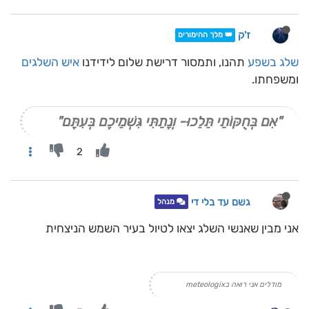
ז'ק
👑 מלך ההימורים
שלג בשפע
תהנו, ותמסור דרישת שלום לידידנו
איש השלגים
ומשפחתו.
"אִם בְּחֻקּוֹתַי תֵּלֵכוּ- וְנָתַתִּי גִּשְׁמֵיכֶם בְּעִתָּם"
2
גשם עד בלי די
מנהל
אני מבין שאנשי השלג יצאו לטיול בעיר השמש הניצחית
מודלים אני רואה בmeteologix