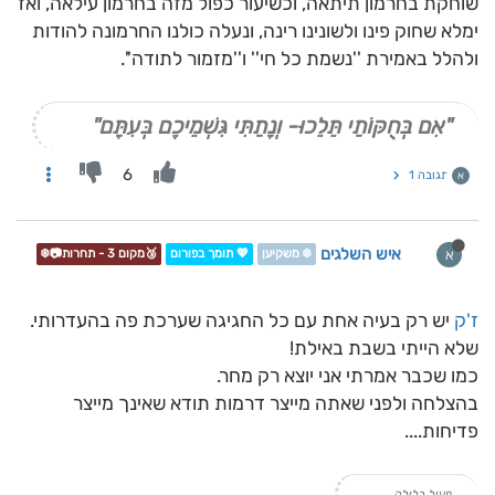
שוחקת בחרמון תיתאה, וכשיעור כפול מזה בחרמון עילאה, ואז
ימלא שחוק פינו ולשונינו רינה, ונעלה כולנו החרמונה להודות
ולהלל באמירת ''נשמת כל חי'' ו''מזמור לתודה''.
"אִם בְּחֻקּוֹתַי תֵּלֵכוּ- וְנָתַתִּי גִּשְׁמֵיכֶם בְּעִתָּם"
6
תגובה 1
א
איש השלגים
א
❄️ משקיען
💖 תומך בפורום
🥉מקום 3 - תחרות📷❄️
ז'ק
יש רק בעיה אחת עם כל החגיגה שערכת פה בהעדרותי.
שלא הייתי בשבת באילת!
כמו שכבר אמרתי אני יוצא רק מחר.
בהצלחה ולפני שאתה מייצר דרמות תודא שאינך מייצר
פדיחות....
פעיל בלילה