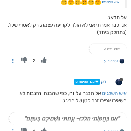
איש השלגים
אל תדאג.
אני כבר אמרתי אני לא הולך לקריעה עצמה. רק לאסוף שלל.
(נתחלק ביחד)
פעיל בלילה
2
תגובה 1
ז'ק
👑 מלך ההימורים
איש השלגים
אל תבנה על זה, כפי שהבנתי הזנבות לא
השאירו אפילו זנב קטן של הרינג.
"אִם בְּחֻקּוֹתַי תֵּלֵכוּ- וְנָתַתִּי גִּשְׁמֵיכֶם בְּעִתָּם"