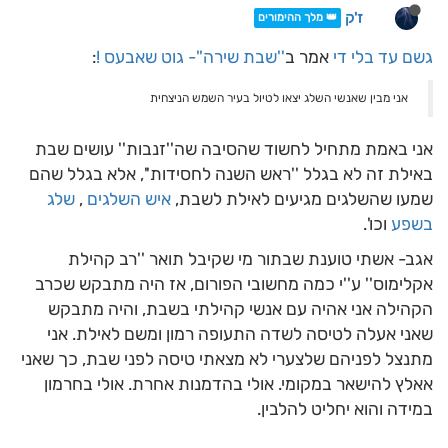
ז'ק
👑 מלך ההימורים
גשם עד בלי די
אמר ב
''שבת שירה''- גוט שאבעס !
:
אני מבין שאנשי השלג יצאו לטיול בעיר השמש הניצחית
אני באמת מתחיל לחשוד שהסיבה שה''זנבות'' עושים שבת
באילת זה לא בגלל ''ראש השנה לחסידות'', אלא בגלל שהם
שמעו שהשלגים מגיעים לאילת לשבת,
איש השלגים
,
שלג
בשפע
וכו'.
אגב- אשתי טוענת שבתור מי שקיבל תואר ''רב קהילת
אקלימוס'' ע''י כמה מחשובי הפורום, אז היה מתבקש שכרב
הקהילה אני אהיה עם אנשי קהילתי בשבת, והיה מתבקש
שאני אעלה לטיסה לשדה התעופה רמון ומשם לאילת. אני
מתנצל לפניהם שלצערי לא מצאתי טיסה לפני שבת, כך שאני
אאלץ להישאר במקומי. אולי בהדמנות אחרת. אולי בחרמון
במידה והוא יחליט להלבין.