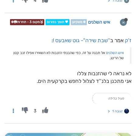
4
תגובה 1
א
איש השלגים
א
❄️ משקיען
💖 תומך בפורום
🥉מקום 3 - תחרות📷❄️
ז'ק
אמר ב
''שבת שירה''- גוט שאבעס !
:
איש השלגים
אל תבנה על זה, כפי שהבנתי הזנבות לא השאירו אפילו זנב קטן
של הרינג.
לא נראה לי שהזנבות צללו
אני מתכנן בלנ''ד לצלול לחפש בקרקעית הים.
פעיל בלילה
3
תגובה 1