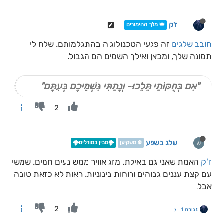
ז'ק
👑 מלך ההימורים
חובב שלגים
זה פגעי הטכנולוגיה בהתגלמותם. שלח לי
תמונה שלך, ומכאן ואילך השמים הם הגבול.
"אִם בְּחֻקּוֹתַי תֵּלֵכוּ- וְנָתַתִּי גִּשְׁמֵיכֶם בְּעִתָּם"
2
שלג בשפע
ש
❄️ משקיען
🌩️מבין במודלים🌩️
ז'ק
האמת שאני גם באילת. מזג אוויר ממש נעים חמים. שמשי
עם קצת עננים גבוהים ורוחות בינוניות. ראות לא כזאת טובה
אבל.
2
תגובה 1