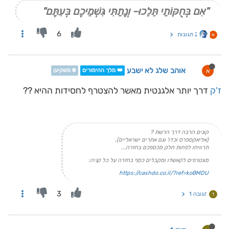
"אִם בְּחֻקּוֹתַי תֵּלֵכוּ- וְנָתַתִּי גִּשְׁמֵיכֶם בְּעִתָּם"
6
2 תגובות
א
אוהב שלג לא ישבע
א
👑 מלך ההימורים
❄️ משקיען
ז'ק
דרך יותר אלגנטית מאשר להצטרף לחסידות ההיא ??
קונים הרבה דרך הרשת ?
(אליאקספרס וכדו' וגם אתרים ישראליים),
תרוויחו לפחות חלק מכספכם בחזרה...
מצטרפים לקאשדו ומקבלים כסף בחזרה על כל קניה:
https://cashdo.co.il/?ref=koBMDU
3
תגובה 1
ד