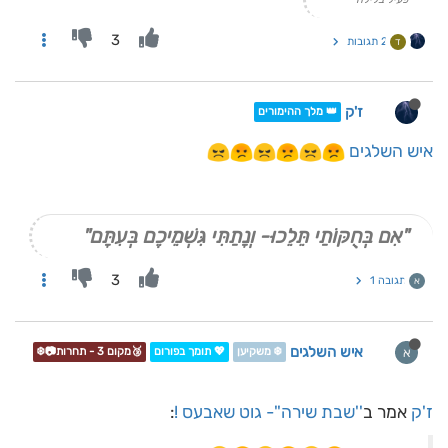
3
2 תגובות
ד
ז'ק
👑 מלך ההימורים
איש השלגים
"אִם בְּחֻקּוֹתַי תֵּלֵכוּ- וְנָתַתִּי גִּשְׁמֵיכֶם בְּעִתָּם"
3
תגובה 1
א
איש השלגים
א
❄️ משקיען
💖 תומך בפורום
🥉מקום 3 - תחרות📷❄️
ז'ק
אמר ב
''שבת שירה''- גוט שאבעס !
: