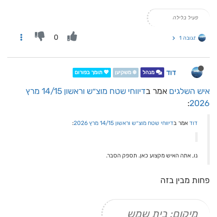
פעיל בלילה
0
תגובה 1
דוד
מנהל
❄️ משקיען
💖 תומך בפורום
איש השלגים
אמר ב
דיווחי שטח מוצ״ש וראשון 14/15 מרץ
:
2026
דוד
אמר ב
דיווחי שטח מוצ״ש וראשון 14/15 מרץ 2026
:
נו, אתה האיש מקצוע כאן. תספק הסבר.
פחות מבין בזה
מיקום: בית שמש