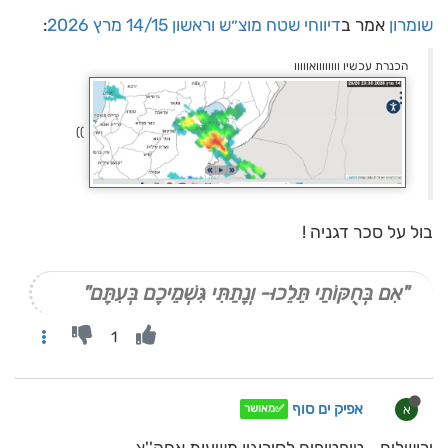
שומרון
אמר ב
דיווחי שטח מוצ״ש וראשון 14/15 מרץ 2026
:
הכנרת עכשיו וווווווואווווו
))
בול על סכר דגניה !
"אִם בְּחֻקּוֹתַי תֵּלֵכוּ- וְנָתַתִּי גִּשְׁמֵיכֶם בְּעִתָּם"
1
אפיק ים סוף
א
✅מאושר