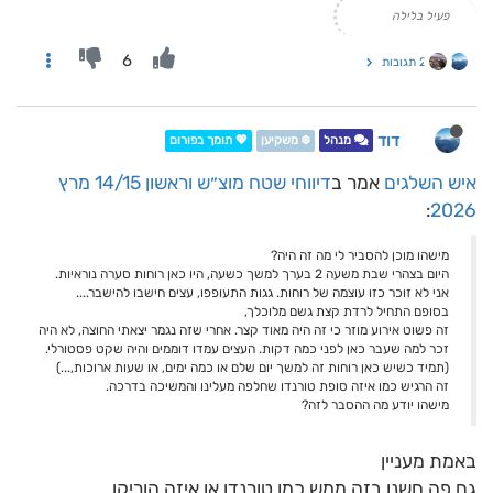
פעיל בלילה
6
2 תגובות
דוד
מנהל
❄️ משקיען
💖 תומך בפורום
איש השלגים
אמר ב
דיווחי שטח מוצ״ש וראשון 14/15 מרץ
:
2026
מישהו מוכן להסביר לי מה זה היה?
היום בצהרי שבת משעה 2 בערך למשך כשעה, היו כאן רוחות סערה נוראיות.
אני לא זוכר כזו עוצמה של רוחות. גגות התעופפו, עצים חישבו להישבר....
בסופם התחיל לרדת קצת גשם מלוכלך,
זה פשוט אירוע מוזר כי זה היה מאוד קצר. אחרי שזה נגמר יצאתי החוצה, לא היה
זכר למה שעבר כאן לפני כמה דקות. העצים עמדו דוממים והיה שקט פסטורלי.
(תמיד כשיש כאן רוחות זה למשך יום שלם או כמה ימים, או שעות ארוכות,...)
זה הרגיש כמו איזה סופת טורנדו שחלפה מעלינו והמשיכה בדרכה.
מישהו יודע מה ההסבר לזה?
באמת מעניין
גם פה חשנו בזה ממש כמו טורנדו או איזה הוריקן