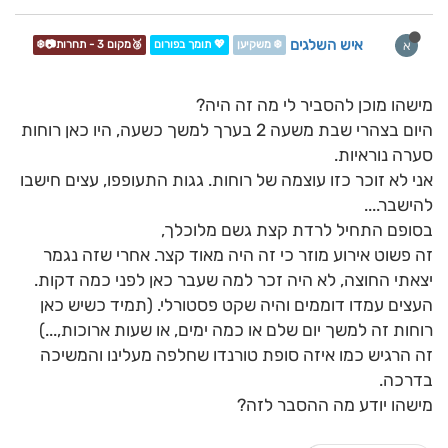
איש השלגים
א
❄️ משקיען
💖 תומך בפורום
🥉מקום 3 - תחרות📷❄️
מישהו מוכן להסביר לי מה זה היה?
היום בצהרי שבת משעה 2 בערך למשך כשעה, היו כאן רוחות
סערה נוראיות.
אני לא זוכר כזו עוצמה של רוחות. גגות התעופפו, עצים חישבו
להישבר....
בסופם התחיל לרדת קצת גשם מלוכלך,
זה פשוט אירוע מוזר כי זה היה מאוד קצר. אחרי שזה נגמר
יצאתי החוצה, לא היה זכר למה שעבר כאן לפני כמה דקות.
העצים עמדו דוממים והיה שקט פסטורלי. (תמיד כשיש כאן
רוחות זה למשך יום שלם או כמה ימים, או שעות ארוכות,...)
זה הרגיש כמו איזה סופת טורנדו שחלפה מעלינו והמשיכה
בדרכה.
מישהו יודע מה ההסבר לזה?