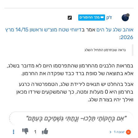
ז'ק
👑 מלך ההימורים
אוהב שלג על הים
אמר ב
דיווחי שטח מוצ״ש וראשון 14/15 מרץ
:
2026
נראה שבחרמון התחיל השלג
במראות הלבנים מהחרמון שהתפרסמו היום לא מדובר בשלג,
אלא בתוצאה של סופת ברד כבד שפקדה את החרמון.
אבל בהחלט יש תנאים לירידת שלג, הטמפרטורה כרגע
בחרמון היא 0 מעלות ומטה, כך שהמשקעים שירדו מכאן
ואילך יהיו בצורת שלג.
"אִם בְּחֻקּוֹתַי תֵּלֵכוּ- וְנָתַתִּי גִּשְׁמֵיכֶם בְּעִתָּם"
1
תגובה 1
א