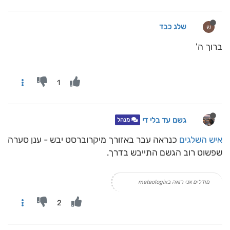
שלג כבד
ש
ברוך ה'
1
גשם עד בלי די
מנהל
איש השלגים
כנראה עבר באזורך מיקרוברסט יבש - ענן סערה
שפשוט רוב הגשם התייבש בדרך.
מודלים אני רואה בmeteologix
2