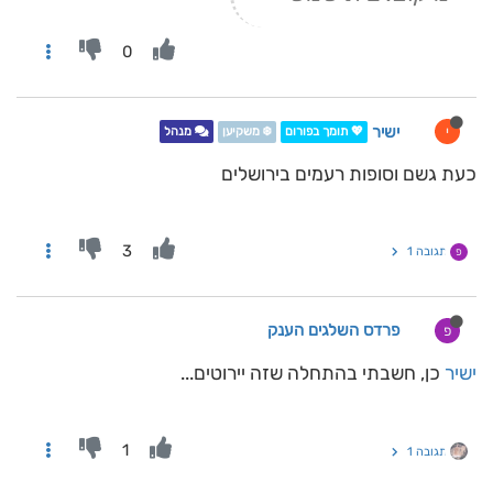
0
ישיר
י
💖 תומך בפורום
❄️ משקיען
מנהל
כעת גשם וסופות רעמים בירושלים
3
תגובה 1
פ
פרדס השלגים הענק
פ
ישיר
כן, חשבתי בהתחלה שזה יירוטים...
1
תגובה 1