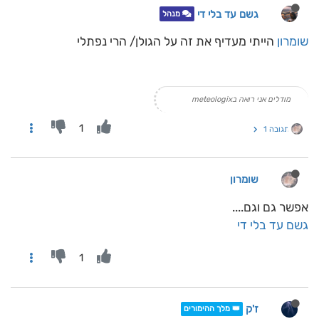
גשם עד בלי די
מנהל
שומרון
הייתי מעדיף את זה על הגולן/ הרי נפתלי
מודלים אני רואה בmeteologix
1
תגובה 1
שומרון
אפשר גם וגם....
גשם עד בלי די
1
ז'ק
👑 מלך ההימורים