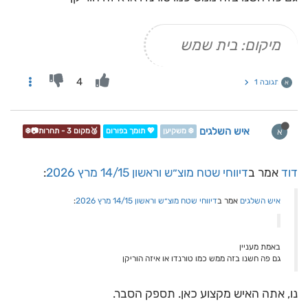
מיקום: בית שמש
4
תגובה 1
א
איש השלגים
א
❄️ משקיען
💖 תומך בפורום
🥉מקום 3 - תחרות📷❄️
דוד
אמר ב
דיווחי שטח מוצ״ש וראשון 14/15 מרץ 2026
:
איש השלגים
אמר ב
דיווחי שטח מוצ״ש וראשון 14/15 מרץ 2026
:
באמת מעניין
גם פה חשנו בזה ממש כמו טורנדו או איזה הוריקן
נו, אתה האיש מקצוע כאן. תספק הסבר.