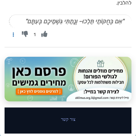
להלבין.
"אִם בְּחֻקּוֹתַי תֵּלֵכוּ- וְנָתַתִּי גִּשְׁמֵיכֶם בְּעִתָּם"
1
צור קשר