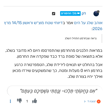
ז'ק
👑 מלך ההימורים
אוהב שלג על הים
אמר ב
דיווחי שטח מוצ״ש וראשון 14/15 מרץ
:
2026
נראה שבחרמון התחיל השלג
במראות הלבנים מהחרמון שהתפרסמו היום לא מדובר בשלג,
אלא בתוצאה של סופת ברד כבד שפקדה את החרמון.
אבל בהחלט יש תנאים לירידת שלג, הטמפרטורה כרגע
בחרמון היא 0 מעלות ומטה, כך שהמשקעים שירדו מכאן
ואילך יהיו בצורת שלג.
"אִם בְּחֻקּוֹתַי תֵּלֵכוּ- וְנָתַתִּי גִּשְׁמֵיכֶם בְּעִתָּם"
1
תגובה 1
א