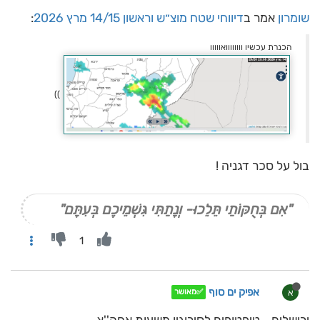
שומרון
אמר ב
דיווחי שטח מוצ״ש וראשון 14/15 מרץ 2026
:
הכנרת עכשיו וווווווואווווו
))
בול על סכר דגניה !
"אִם בְּחֻקּוֹתַי תֵּלֵכוּ- וְנָתַתִּי גִּשְׁמֵיכֶם בְּעִתָּם"
1
אפיק ים סוף
א
✅מאושר