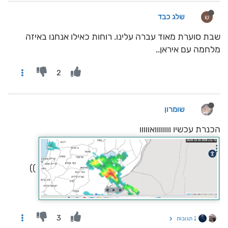
שלג כבד
ש
שבת סוערת מאוד עברה עלינו. רוחות כאילו אנחנו באיזה
מלחמה עם איראן..
2
שומרון
הכנרת עכשיו וווווווואווווו
))
3
2 תגובות