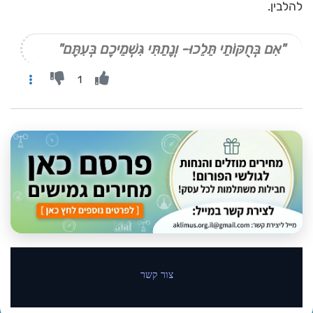
להלבין.
"אִם בְּחֻקּוֹתַי תֵּלֵכוּ- וְנָתַתִּי גִּשְׁמֵיכֶם בְּעִתָּם"
1
צור קשר