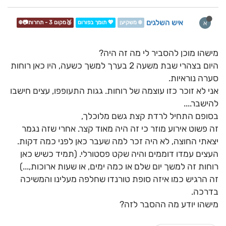
איש השלגים
א
❄️ משקיען
💖 תומך בפורום
🥉מקום 3 - תחרות📷❄️
מישהו מוכן להסביר לי מה זה היה?
היום בצהרי שבת משעה 2 בערך למשך כשעה, היו כאן רוחות
סערה נוראיות.
אני לא זוכר כזו עוצמה של רוחות. גגות התעופפו, עצים חישבו
להישבר....
בסופם התחיל לרדת קצת גשם מלוכלך,
זה פשוט אירוע מוזר כי זה היה מאוד קצר. אחרי שזה נגמר
יצאתי החוצה, לא היה זכר למה שעבר כאן לפני כמה דקות.
העצים עמדו דוממים והיה שקט פסטורלי. (תמיד כשיש כאן
רוחות זה למשך יום שלם או כמה ימים, או שעות ארוכות,...)
זה הרגיש כמו איזה סופת טורנדו שחלפה מעלינו והמשיכה
בדרכה.
מישהו יודע מה ההסבר לזה?