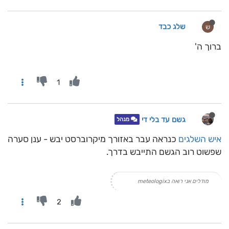
שלג כבד
ש
ברוך ה'
1
גשם עד בלי די
מנהל
איש השלגים
כנראה עבר באזורך מיקרוברסט יבש - ענן סערה
שפשוט רוב הגשם התייבש בדרך.
מודלים אני רואה בmeteologix
2