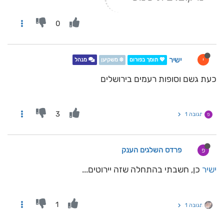
0
ישיר
י
💖 תומך בפורום
❄️ משקיען
מנהל
כעת גשם וסופות רעמים בירושלים
3
תגובה 1
פ
פרדס השלגים הענק
פ
ישיר
כן, חשבתי בהתחלה שזה יירוטים...
1
תגובה 1