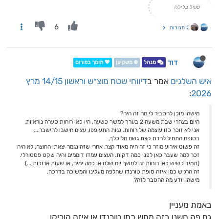
פעיל בלילה
6
2 תגובות
דוד
מנהל
❄️ משקיען
💖 תומך בפורום
איש השלגים
אמר ב
דיווחי שטח מוצ״ש וראשון 14/15 מרץ
:
2026
מישהו מוכן להסביר לי מה זה היה?
היום בצהרי שבת משעה 2 בערך למשך כשעה, היו כאן רוחות סערה נוראיות.
אני לא זוכר כזו עוצמה של רוחות. גגות התעופפו, עצים חישבו להישבר....
בסופם התחיל לרדת קצת גשם מלוכלך,
זה פשוט אירוע מוזר כי זה היה מאוד קצר. אחרי שזה נגמר יצאתי החוצה, לא היה
זכר למה שעבר כאן לפני כמה דקות. העצים עמדו דוממים והיה שקט פסטורלי.
(תמיד כשיש כאן רוחות זה למשך יום שלם או כמה ימים, או שעות ארוכות,...)
זה הרגיש כמו איזה סופת טורנדו שחלפה מעלינו והמשיכה בדרכה.
מישהו יודע מה ההסבר לזה?
באמת מעניין
גם פה חשנו בזה ממש כמו טורנדו או איזה הוריקן