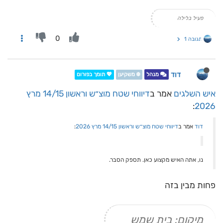
פעיל בלילה
0
תגובה 1
דוד
מנהל
❄️ משקיען
💖 תומך בפורום
איש השלגים
אמר ב
דיווחי שטח מוצ״ש וראשון 14/15 מרץ
:
2026
דוד
אמר ב
דיווחי שטח מוצ״ש וראשון 14/15 מרץ 2026
:
נו, אתה האיש מקצוע כאן. תספק הסבר.
פחות מבין בזה
מיקום: בית שמש