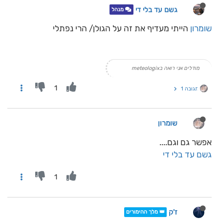
גשם עד בלי די
מנהל
שומרון
הייתי מעדיף את זה על הגולן/ הרי נפתלי
מודלים אני רואה בmeteologix
1
תגובה 1
שומרון
אפשר גם וגם....
גשם עד בלי די
1
ז'ק
👑 מלך ההימורים