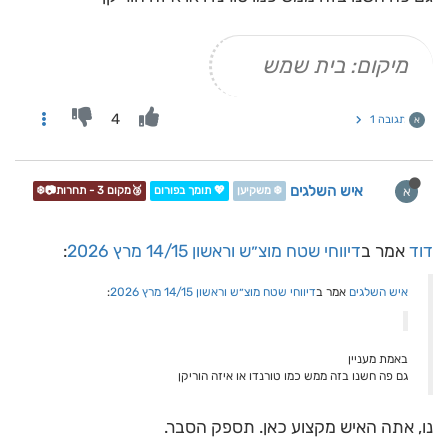
מיקום: בית שמש
4
תגובה 1
א
איש השלגים
א
❄️ משקיען
💖 תומך בפורום
🥉מקום 3 - תחרות📷❄️
דוד
אמר ב
דיווחי שטח מוצ״ש וראשון 14/15 מרץ 2026
:
איש השלגים
אמר ב
דיווחי שטח מוצ״ש וראשון 14/15 מרץ 2026
:
באמת מעניין
גם פה חשנו בזה ממש כמו טורנדו או איזה הוריקן
נו, אתה האיש מקצוע כאן. תספק הסבר.