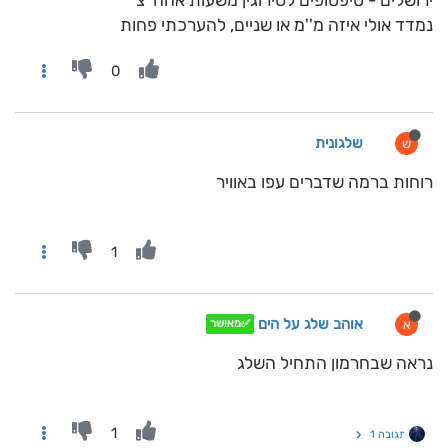
ירושלים - טיפטופים לסירוגין משעות אחה''צ
נמדד אולי איזה מ''מ או שניים, להערכתי פחות
0
שלגונית
ש
רוחות ברמה שדברים עפו באוויר
1
אוהב שלג על הים
א
✅מאושר
נראה שבחרמון התחיל השלג
1
תגובה 1