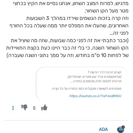
מדגיש, למרות המצב השחון, אנחנו נסיים את הקיץ בכחצי
מטר מעל הקו השחור,
וזה קרה בזכות הגשמים שירדו במהלך 3 השבועות
האחרונים, שהעלו את המפלס יותר ממה שעלה בכל החורף
לפני זה...
(וכבר כתבתי את זה לפני כמה שבועות, שזה מה שיציל את
הקו השחור השנה, כי בלי זה כבר היינו כעת בקצת התאיידות
של לפחות 10 ס"מ בחודש, וזה על סמך נתוני השנה שעברה)
קונים הרבה דרך הרשת ?
(אליאקספרס וכדו' וגם אתרים ישראליים),
תרוויחו לפחות חלק מכספכם בחזרה...
מצטרפים לקאשדו ומקבלים כסף בחזרה על כל קניה:
https://cashdo.co.il/?ref=koBMDU
5
ADA