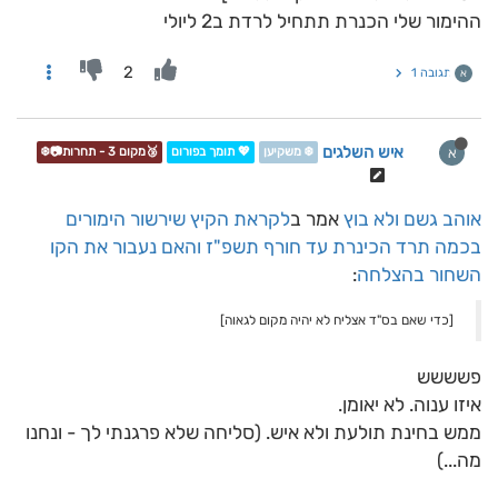
ההימור שלי הכנרת תתחיל לרדת ב2 ליולי
2
תגובה 1
א
איש השלגים
א
❄️ משקיען
💖 תומך בפורום
🥉מקום 3 - תחרות📷❄️
אוהב גשם ולא בוץ
אמר ב
לקראת הקיץ שירשור הימורים
בכמה תרד הכינרת עד חורף תשפ"ז והאם נעבור את הקו
השחור בהצלחה
:
[כדי שאם בס"ד אצליח לא יהיה מקום לגאוה]
פשששש
איזו ענוה. לא יאומן.
ממש בחינת תולעת ולא איש. (סליחה שלא פרגנתי לך - ונחנו
מה...)