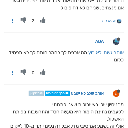
הימור יכול להביא לשתי תוצאות, אכזבה אם מפסידים וגאוה
אם מנצחים, שניהם לא דחופים לי
2
תגובה 1
ADA
אוהב גשם ולא בוץ
מה אכפת לך להמר חותם לך לא תפסיד
כלום
0
אוהב שלג לא ישבע
א
👑 מלך ההימורים
❄️ משקיען
מהניסיון שלי באשכולות שאני פתחתי,
לפעמים נתינת הימור היא מעשה חסד והתחשבות בפותח
האשכול,
אולי זה נשמע אגרסיבי מדי, אבל זה נעים יותר מ-10 לייקים