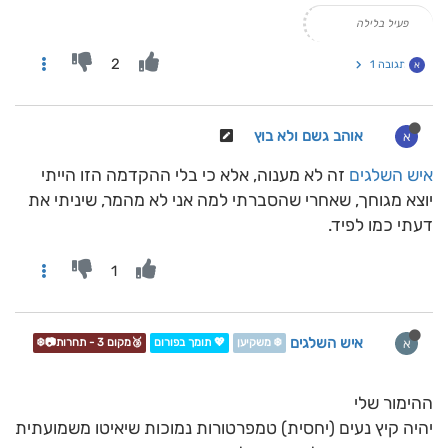
פעיל בלילה
2
תגובה 1
א
אוהב גשם ולא בוץ
א
איש השלגים
זה לא מענוה, אלא כי בלי ההקדמה הזו הייתי
יוצא מגוחך, שאחרי שהסברתי למה אני לא מהמר, שיניתי את
דעתי כמו לפיד.
1
איש השלגים
א
❄️ משקיען
💖 תומך בפורום
🥉מקום 3 - תחרות📷❄️
ההימור שלי
יהיה קיץ נעים (יחסית) טמפרטורות נמוכות שיאיטו משמועתית