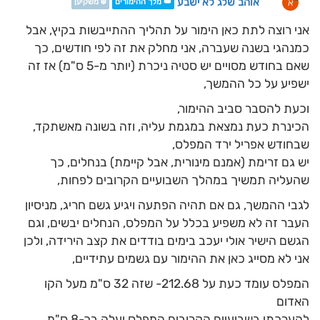
אוהב שלג לא ישבע
א
👑 מלך ההימורים
❄️ משקיען
אני רוצה לתת כאן הימור על תהליך ההתייבשות בקיץ, אבל
כמנהגי בשנה שעברה, אני מחלק את זה לפי חודשים, כך
שאם בחודש מסויים יש סטיה ניכרת (יותר מ-5 ס"מ) אז זה
ישפיע על כל ההמשך,
וכעת להסבר סביב ההימור,
הכינרת כעת נמצאת במגמת עליה, וזה בשונה מאשתקד,
שבחודש אפריל ירד המפלס,
יש גם זרימת (אמנם מינורית, אבל קיימת) בנחלים, כך
שהעליה תמשיך במהלך השבועיים הקרובים לפחות,
לגבי ההמשך, גם אם תהיה הפתעה ויגיע גשם חריג, מניסיון
העבר זה לא משפיע בכלל על המפלס, הנחלים יבשים, וגם
הגשם הישיר אולי יעכב בימים בודדים את קצב הירידה, ולכן
אני לא מסייג כאן את ההימור עם גשמים עתידיים,
המפלס עומד כעת על 212.68- שזה 32 ס"מ מעל הקו
האדום
להערכתי בשבועיים הקרובים המפלס יעלה בכ-8 ס"מ