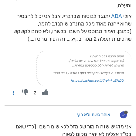
ומעלה,
אולי
ADA
יתנגד לבוטות שבדבריי, אבל אני יכול להבטיח
שהוא ייהנה מאוד מכל מתנדב שיתנדב להמר,
(כמובן, הימור מבוסס על חשבון כלשהו, ולא סתם לקשקש
שהכינרת תעלה 2 מטר בקיץ..., זה הפוך מחסד....)
קונים הרבה דרך הרשת ?
(אליאקספרס וכדו' וגם אתרים ישראליים),
תרוויחו לפחות חלק מכספכם בחזרה...
מצטרפים לקאשדו ומקבלים כסף בחזרה על כל קניה:
https://cashdo.co.il/?ref=koBMDU
2
אוהב גשם ולא בוץ
א
אני מדגיש שזה הימור של מזל ללא שום חשבון [כדי שאם
בס"ד אצליח לא יהיה מקום לגאוה]