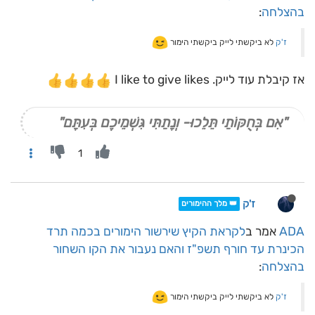
בהצלחה
:
ז'ק
לא ביקשתי לייק ביקשתי הימור
אז קיבלת עוד לייק. I like to give likes
"אִם בְּחֻקּוֹתַי תֵּלֵכוּ- וְנָתַתִּי גִּשְׁמֵיכֶם בְּעִתָּם"
1
ז'ק
👑 מלך ההימורים
ADA
אמר ב
לקראת הקיץ שירשור הימורים בכמה תרד
הכינרת עד חורף תשפ"ז והאם נעבור את הקו השחור
בהצלחה
:
ז'ק
לא ביקשתי לייק ביקשתי הימור