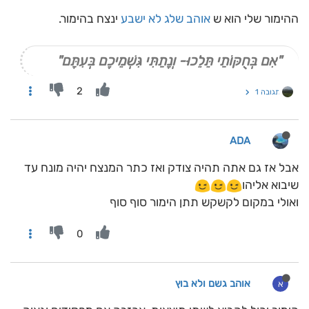
ההימור שלי הוא ש
אוהב שלג לא ישבע
ינצח בהימור.
"אִם בְּחֻקּוֹתַי תֵּלֵכוּ- וְנָתַתִּי גִּשְׁמֵיכֶם בְּעִתָּם"
2
תגובה 1
ADA
אבל אז גם אתה תהיה צודק ואז כתר המנצח יהיה מונח עד
שיבוא אליהו
ואולי במקום לקשקש תתן הימור סוף סוף
0
אוהב גשם ולא בוץ
א