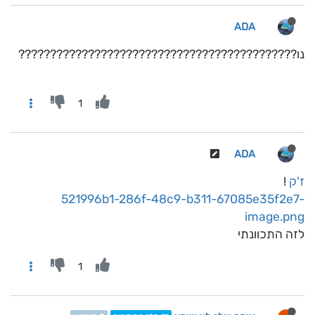
ADA
נו????????????????????????????????????????????
1
ADA
ז'ק
!
521996b1-286f-48c9-b311-67085e35f2e7-
image.png
לזה התכוונתי
1