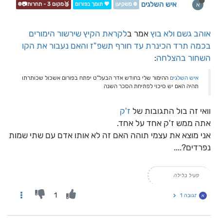
איש השלגים
א
❄️ משקיען
💖 תומך בפורום
🥉מקום 3 - תחרות📷❄️
אוהב גשם ולא בוץ
אמר ב
לקראת הקיץ שירשור הימורים
בכמה תרד הכינרת עד חורף תשפ"ז והאם נעבור את הקו
השחור בהצלחה
:
איש השלגים
ההימור שלי בחודש אדר הבעל"ט יפתח בפורום אשכול שכותרתו
תהיה האם יש סיכוי לפתיחת הסכר השנה
וואי זה בול התגובות של
ז'ק
אתה ממש ז'ק אחד על אחד.
אני מוצא את עצמי תוהה האם זה לא אותו אדם עם שתי שמות
נפרדים?....
פעיל בלילה
1
תגובה 1
א