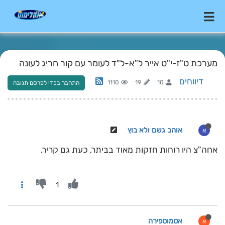
מערכת ט"ז-י"ט אייר ל"א-ל"ד לעומר עם קור חריג לעונה
דיווחים
1110
19
10
התחבר בכדי לפרסם תגובה
אוהב גשם ולא בוץ
א
אחה"צ היו רוחות חזקות מאוד בביתר, כעת גם קריר.
1
אטמוספירה
א