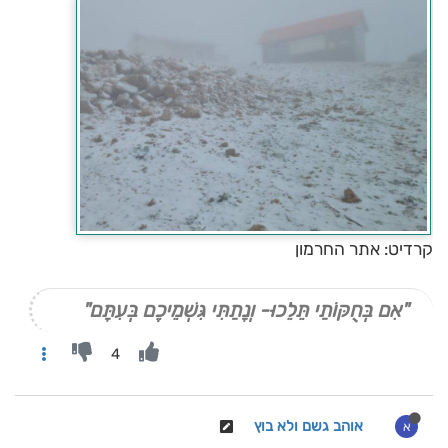
קרדיט: אתר החרמון
"אִם בְּחֻקּוֹתַי תֵּלֵכוּ- וְנָתַתִּי גִּשְׁמֵיכֶם בְּעִתָּם"
4
אוהב גשם ולא בוץ
א