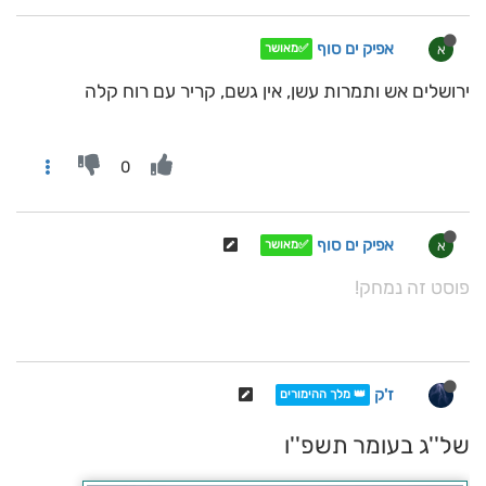
אפיק ים סוף
א
✅מאושר
ירושלים אש ותמרות עשן, אין גשם, קריר עם רוח קלה
0
אפיק ים סוף
א
✅מאושר
פוסט זה נמחק!
ז'ק
👑 מלך ההימורים
של''ג בעומר תשפ''ו