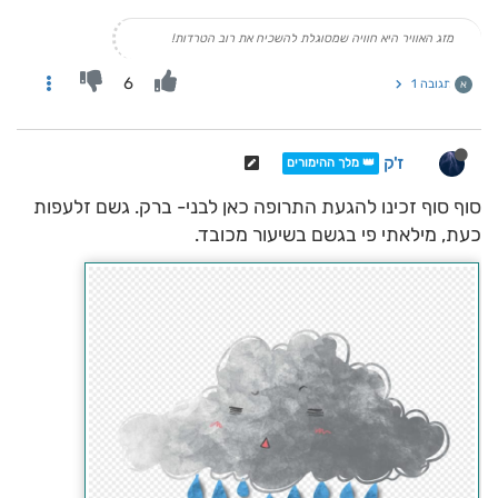
מזג האוויר היא חוויה שמסוגלת להשכיח את רוב הטרדות!
6
תגובה 1
א
ז'ק
👑 מלך ההימורים
סוף סוף זכינו להגעת התרופה כאן לבני- ברק. גשם זלעפות
כעת, מילאתי פי בגשם בשיעור מכובד.