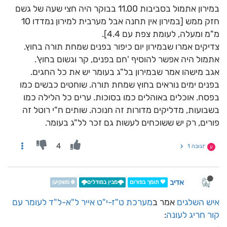
במירון אתמול בסביבות 11.00 בבוקר היה חצי שעה של גשם
חזק ממש [במירון אין תחנה אבל מערבית למירון נמדדו 10
מ"מ ומעלה, לעומת צפת עם 4.4].
צדיקים אמרו שבמירון יום כיפור בפנים שמחת תורה בחוץ.
אתמול היה אפשר להוסיף 'חם בפנים, קר וגשום בחוץ'.
אגב מישהו אמר שבמירון בל"ג בעומר יש את כל החגים.
בפנים ימים נוראים בחוץ שמחת תורה. שוחטים כבשים כמו
בפסח. אוכלים באוהלים כמו בסוכות. ערים כל הלילה כמו
בשבועות, מדליקים מדורות זה חנוכה. שותים ח"י רוטל זה
פורים, רק יש ששוכחים לעשות גם זכר לל"ג בעומר.
4
תגובה 1
ע
אדיב
💖 תומך בפורום
🌩️מבין במודלים🌩️
❄️ משקיען
איש השלגים
אמר ב
מערכת ט"ז-י"ט אייר ל"א-ל"ד לעומר עם
קור חריג לעונה
: