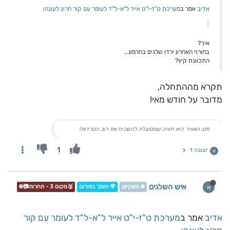
אדיב
אמר ב
מערכת ט"ז-י"ט אייר ל"א-ל"ד לעומר עם קור חריג לעונה
:
איך?
בחורף האחרון ירדו שלגים בחרמון...
התכוונת קיץ?
תקרא מההתחלה,
מדובר על חודש מאי!
מזג האוויר היא חוויה שמסוגלת להשכיח את רוב הטרדות!
1
תגובה 1
א
איש השלגים
א
❄️ משקיען
💖 תומך בפורום
🥉מקום 3 - תחרות📷❄️
אדיב
אמר ב
מערכת ט"ז-י"ט אייר ל"א-ל"ד לעומר עם קור