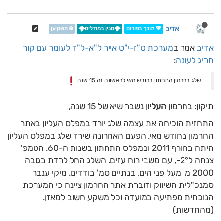
אדיב
💖 תומך בפורום
🌩️מבין במודלים🌩️
❄️ משקיען
אדיב
אמר ב
מערכת ט"ז-י"ט אייר ל"א-ל"ד לעומר עם קור
חריג לעונה
:
שלג בחרמון התחתון בחודש מאי לראשונה זה 15 שנה
תיקון: בחרמון
העליון
נשבר שיא של 15 שנה,
התחזית הוכיחה את עצמה שלג יורד במפלס העליון באתר
החרמון בחודש מאי. הפעם האחרונה שירד שלג במפלס העליון
היתה בחורף 2011 ובמפלס התחתון בשנות ה-60. הטמפ'
צנחה ל2°-, עם משבי רוח עזים. השלג החל לרדת בגובה
2000 מ' מעל פני הים, בנתיים סמ' בודדים. מיקי ענבר
סמנכ"לית השיווק ודוברת אתר החרמון ציינה כי המערכת
הנוכחית מפתיעה במועדה וכל משקע חשוב למאזן.
(מהחדשות)