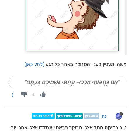
משהו מעניין בענין הסגולה באתר כל רגע
(לחץ כאן)
"אִם בְּחֻקּוֹתַי תֵּלֵכוּ- וְנָתַתִּי גִּשְׁמֵיכֶם בְּעִתָּם"
1
נתי
❄️ משקיען
🌩️מבין במודלים🌩️
💖 תומך בפורום
טוב בדיקת המד אצלי הבוקר מראה שנמדדו אצלי אחרי יום