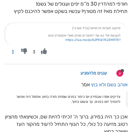
חורפי למהדרין 30 מ''מ יפים ועגולים של גשם!
תחילת מאי! זה מטורף! עכשיו בשקט אפשר להיכנס לקיץ
מיקום: מעלות תרשיחא (גליל מערבי)
לקבוצת אלי בא שלי למוצרים שווים מאלי אקספרס כנסו
https://wa.me/qr/62PKW7K23MRTK1
3
עננים מלהמניע
ע
אוהב גשם ולא בוץ
אמר
צדיקים אמרו שבמירון יום כיפור בפנים שמחת תורה בחוץ. אתמול היה אפשר
להוסיף 'חם בפנים, קר וגשום בחוץ'.
אכן כך היה במירון, ברוך ה' זכיתי להיות שם, וכשיצאתי מהציון
רטוב מזיעה כל כולי, כל הגוף התחיל לרעוד מהקור העז
ששרר בחוץ.