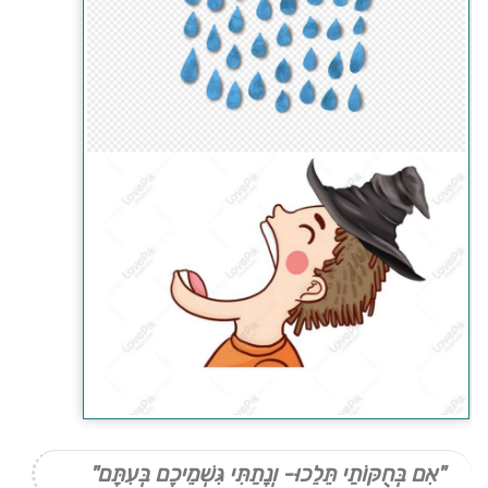
"אִם בְּחֻקּוֹתַי תֵּלֵכוּ- וְנָתַתִּי גִּשְׁמֵיכֶם בְּעִתָּם"