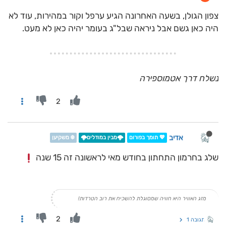
צפון הגולן, בשעה האחרונה הגיע ערפל וקור במהירות, עוד לא
היה כאן גשם אבל ניראה שבל"ג בעומר יהיה כאן לא מעט.
נשלח דרך אטמוספירה
2
אדיב
💖 תומך בפורום
🌩️מבין במודלים🌩️
❄️ משקיען
שלג בחרמון התחתון בחודש מאי לראשונה זה 15 שנה
מזג האוויר היא חוויה שמסוגלת להשכיח את רוב הטרדות!
2
תגובה 1