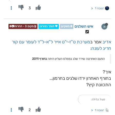
3
תגובה 1
איש השלגים
א
❄️ משקיען
💖 תומך בפורום
🥉מקום 3 - תחרות📷❄️
אדיב
אמר ב
מערכת ט"ז-י"ט אייר ל"א-ל"ד לעומר עם קור
חריג לעונה
:
הפעם האחרונה שירד שלג במפלס העליון היתה
בחורף 2011
איך?
בחורף האחרון ירדו שלגים בחרמון...
התכוונת קיץ?
פעיל בלילה
2
תגובה 1