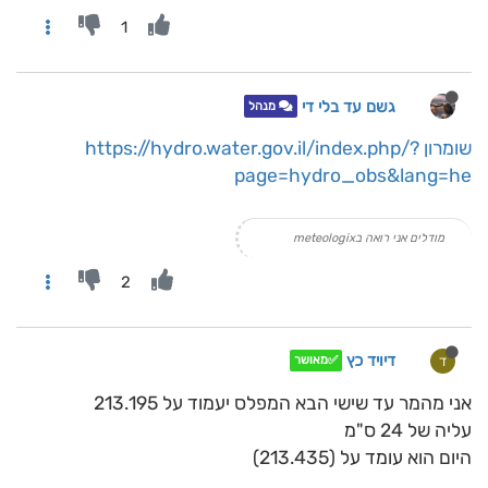
1
גשם עד בלי די
מנהל
שומרון
https://hydro.water.gov.il/index.php/?
page=hydro_obs&lang=he
מודלים אני רואה בmeteologix
2
דיויד כץ
ד
✅מאושר
אני מהמר עד שישי הבא המפלס יעמוד על 213.195
עליה של 24 ס"מ
היום הוא עומד על (213.435)