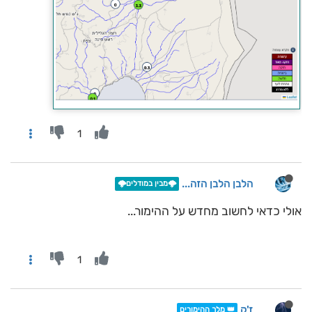
1
הלבן הלבן הזה...
🌩️מבין במודלים🌩️
אולי כדאי לחשוב מחדש על ההימור...
1
ז'ק
👑 מלך ההימורים