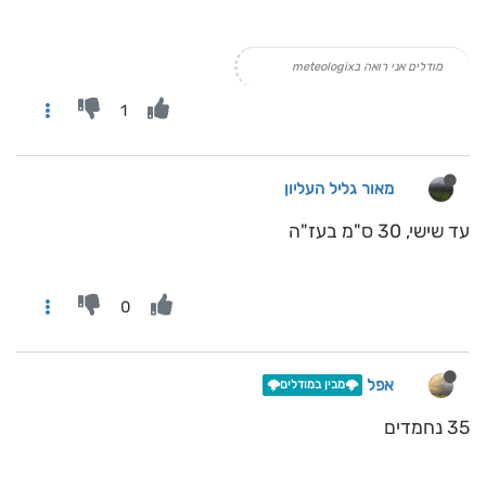
מודלים אני רואה בmeteologix
1
מאור גליל העליון
עד שישי, 30 ס"מ בעז"ה
0
אפל
🌩️מבין במודלים🌩️
35 נחמדים