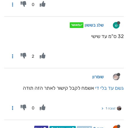
0
שלג בששון
ש
✅מאושר
32 ס"מ עד שישי
2
שומרון
גשם עד בלי די
אשמח לקבל קישור לאתר הזה תודה
0
תגובה 1