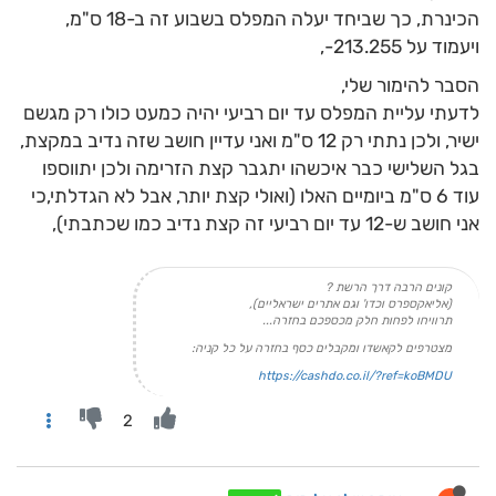
הכינרת, כך שביחד יעלה המפלס בשבוע זה ב-18 ס"מ,
ויעמוד על 213.255-,
הסבר להימור שלי,
לדעתי עליית המפלס עד יום רביעי יהיה כמעט כולו רק מגשם
ישיר, ולכן נתתי רק 12 ס"מ ואני עדיין חושב שזה נדיב במקצת,
בגל השלישי כבר איכשהו יתגבר קצת הזרימה ולכן יתווספו
עוד 6 ס"מ ביומיים האלו (ואולי קצת יותר, אבל לא הגדלתי,כי
אני חושב ש-12 עד יום רביעי זה קצת נדיב כמו שכתבתי),
קונים הרבה דרך הרשת ?
(אליאקספרס וכדו' וגם אתרים ישראליים),
תרוויחו לפחות חלק מכספכם בחזרה...
מצטרפים לקאשדו ומקבלים כסף בחזרה על כל קניה:
https://cashdo.co.il/?ref=koBMDU
2