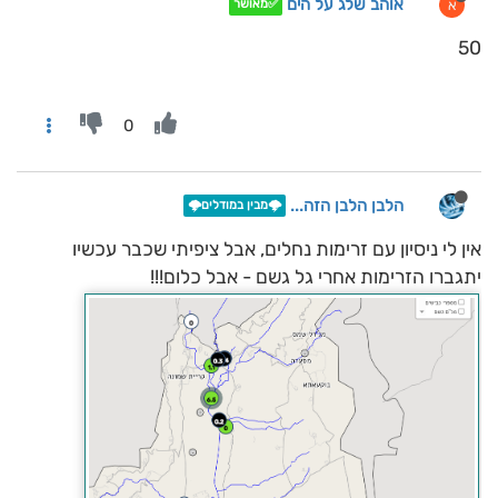
אוהב שלג על הים
א
✅מאושר
50
0
הלבן הלבן הזה...
🌩️מבין במודלים🌩️
אין לי ניסיון עם זרימות נחלים, אבל ציפיתי שכבר עכשיו
יתגברו הזרימות אחרי גל גשם - אבל כלום!!!