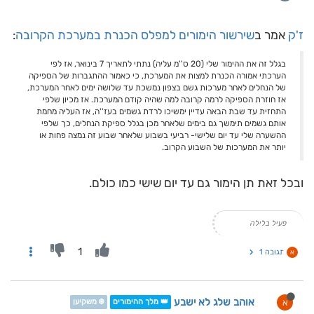
ז'ק
אמר ב
שירשור הימורים למפלס הכנרת במערכת הקרובה
:
בגלל זה את ההימור שלי (20 ס''מ עליה) נתתי לתאריך 7 בינואר, אז לפי
הערכתי אמורה הכנרת למצות את המערכת, כי כאמור ההתגברות של הספיקה
של הנחלים לאחר מערכות גשם בצפון נמשכת עד שלושה ימים לאחר המערכת,
אז חוזרת הספיקה לרמה קרובה למה שהיה קודם המערכת. אז מכיון שלפי
התחזית עד שבת הבאה עדיין ימשיכו לרדת גשמים בעז''ה, אז העליה מחמת
אותם גשמים תימשך גם בימים שלאחר מכן בגלל ספיקת הנחלים, כך שלפי
ההשערה שלי עד יום שלישי- רביעי בשבוע שלאחר שבוע זה נמצה פחות או
יותר את המערכות של השבוע הקרוב.
ובכל זאת תן הימור גם עד יום שישי כמו כולם.
פעיל בלילה
1
תגובה 1
א
אוהב שלג לא ישבע
א
👑 מלך ההימורים
❄️ משקיען