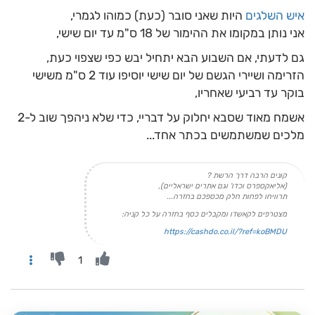
איש השלגים
היות שאני סובר (כעת) כמוהו לגמרי,
אני נותן במקומו את ההימור של 18 ס"מ עד יום שישי,
גם לדעתי, אם השבוע הבא יתחיל יבש כפי שצפוי כעת,
הזרימה ושיירי הגשם של יום שישי יוסיפו עוד 2 ס"מ משישי
בוקר עד רביעי שאחריו,
אשמח מאוד שסבא יחלוק על דבריי, כדי שלא ניהפך שוב ל-2
מלכים שמשתמשים בכתר אחד...
קונים הרבה דרך הרשת ?
(אליאקספרס וכדו' וגם אתרים ישראליים),
תרוויחו לפחות חלק מכספכם בחזרה...
מצטרפים לקאשדו ומקבלים כסף בחזרה על כל קניה:
https://cashdo.co.il/?ref=koBMDU
1