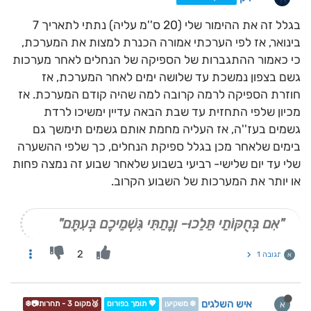
בגלל זה את ההימור שלי (20 ס''מ עליה) נתתי לתאריך 7
בינואר, אז לפי הערכתי אמורה הכנרת למצות את המערכת,
כי כאמור ההתגברות של הספיקה של הנחלים לאחר מערכות
גשם בצפון נמשכת עד שלושה ימים לאחר המערכת, אז
חוזרת הספיקה לרמה קרובה למה שהיה קודם המערכת. אז
מכיון שלפי התחזית עד שבת הבאה עדיין ימשיכו לרדת
גשמים בעז''ה, אז העליה מחמת אותם גשמים תימשך גם
בימים שלאחר מכן בגלל ספיקת הנחלים, כך שלפי ההשערה
שלי עד יום שלישי- רביעי בשבוע שלאחר שבוע זה נמצה פחות
או יותר את המערכות של השבוע הקרוב.
"אִם בְּחֻקּוֹתַי תֵּלֵכוּ- וְנָתַתִּי גִּשְׁמֵיכֶם בְּעִתָּם"
2
תגובה 1
א
איש השלגים
א
❄️ משקיען
💖 תומך בפורום
🥉מקום 3 - תחרות📷❄️