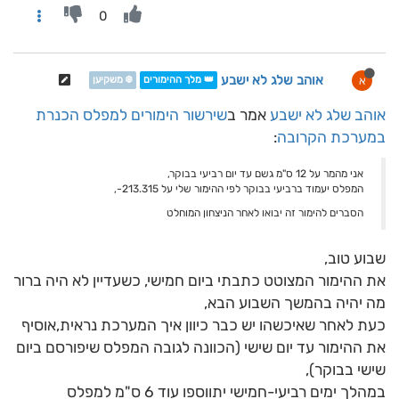
0
אוהב שלג לא ישבע
א
👑 מלך ההימורים
❄️ משקיען
אוהב שלג לא ישבע
אמר ב
שירשור הימורים למפלס הכנרת
במערכת הקרובה
:
אני מהמר על 12 ס"מ גשם עד יום רביעי בבוקר,
המפלס יעמוד ברביעי בבוקר לפי ההימור שלי על 213.315-,
הסברים להימור זה יבואו לאחר הניצחון המוחלט
שבוע טוב,
את ההימור המצוטט כתבתי ביום חמישי, כשעדיין לא היה ברור
מה יהיה בהמשך השבוע הבא,
כעת לאחר שאיכשהו יש כבר כיוון איך המערכת נראית,אוסיף
את ההימור עד יום שישי (הכוונה לגובה המפלס שיפורסם ביום
שישי בבוקר),
במהלך ימים רביעי-חמישי יתווספו עוד 6 ס"מ למפלס