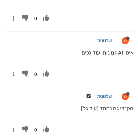
0
שלגונית
ש
איסי AI גם נותן עוד גלים
0
שלגונית
ש
הקנדי גם נחמד [עוד גל]
0