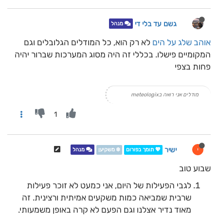
גשם עד בלי די
מנהל
אוהב שלג על הים
לא רק הוא, כל המודלים הגלובלים וגם
המקומיים פישלו. בכללי זה היה מסוג המערכות שברור יהיה
פחות בצפי
מודלים אני רואה בmeteologix
1
ישיר
י
💖 תומך בפורום
❄️ משקיען
מנהל
שבוע טוב
לגבי הפעילות של היום, אני כמעט לא זוכר פעילות
שרבית שמביאה כמות משקעים אמיתית ורצינית. זה
מאוד נדיר אצלנו וגם הפעם לא קרה באופן משמעותי.