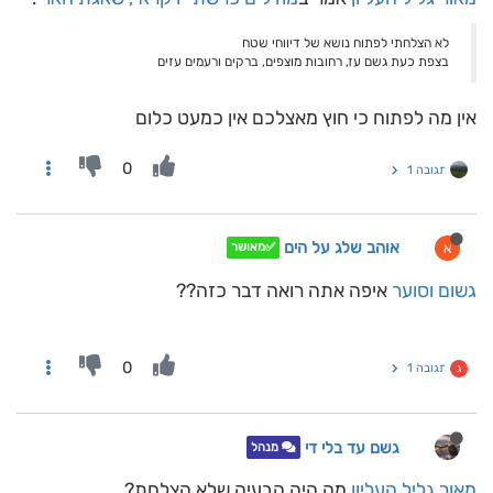
לא הצלחתי לפתוח נושא של דיווחי שטח
בצפת כעת גשם עז, רחובות מוצפים, ברקים ורעמים עזים
אין מה לפתוח כי חוץ מאצלכם אין כמעט כלום
0
תגובה 1
אוהב שלג על הים
א
✅מאושר
גשום וסוער
איפה אתה רואה דבר כזה??
0
תגובה 1
ג
גשם עד בלי די
מנהל
מאור גליל העליון
מה היה הבעיה שלא הצלחת?