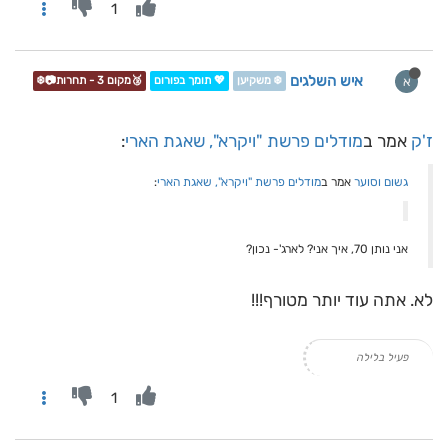
1
איש השלגים
א
❄️ משקיען
💖 תומך בפורום
🥉מקום 3 - תחרות📷❄️
ז'ק
אמר ב
מודלים פרשת "ויקרא", שאגת הארי
:
גשום וסוער
אמר ב
מודלים פרשת "ויקרא", שאגת הארי
:
אני נותן 70, איך אני? לארג'- נכון?
לא. אתה עוד יותר מטורף!!!
פעיל בלילה
1