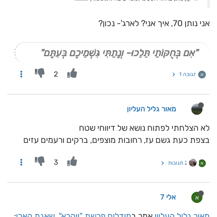
אני נותן 70, איך אני? לארג'- נכון?
"אִם בְּחֻקּוֹתַי תֵּלֵכוּ- וְנָתַתִּי גִּשְׁמֵיכֶם בְּעִתָּם"
2
תגובה 1
א
מאור גליל העליון
לא הצלחתי לפתוח נושא של דיווחי שטח
בצפת כעת גשם עז, רחובות מוצפים, ברקים ורעמים עזים
3
2 תגובות
א
אלי 7
א
מאור גליל העליון
אמר ב
מודלים פרשת "ויקרא", שאגת הארי
: