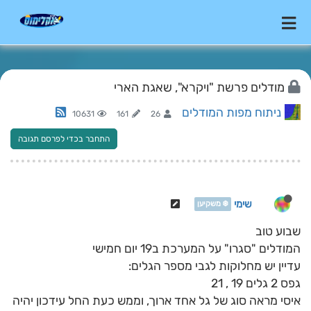
מודלים פרשת "ויקרא", שאגת הארי
ניתוח מפות המודלים
10631
161
26
התחבר בכדי לפרסם תגובה
שימי
❄️ משקיען
שבוע טוב
המודלים "סגרו" על המערכת ב19 יום חמישי
עדיין יש מחלוקות לגבי מספר הגלים:
גפס 2 גלים 19 , 21
איסי מראה סוג של גל אחד ארוך, וממש כעת החל עידכון יהיה