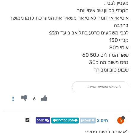
מעניין לגביו.
הקנדי בכיוון של איסי יותר
איסי אי אי דומה לאיסי אך משאיר את המערכת לזמן ממושך
בהרבה
לגבי משקעים כרגע בתל אביב עד ה22:
קנדי 130
איסי כ80
שאר המודלים כ50 60
גפס משום מה כ30
שבוע טוב ומבורך
ב"ה כולנו תותחים, תמיד!!
6
חיים 2
ח
❄️ משקיען
🌩️מבין במודלים🌩️
מנהל
לא אוהב להיות פסימי