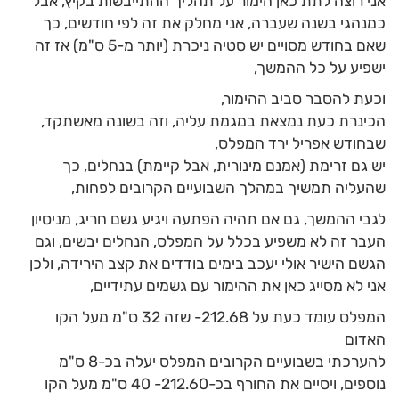
אני רוצה לתת כאן הימור על תהליך ההתייבשות בקיץ, אבל
כמנהגי בשנה שעברה, אני מחלק את זה לפי חודשים, כך
שאם בחודש מסויים יש סטיה ניכרת (יותר מ-5 ס"מ) אז זה
ישפיע על כל ההמשך,
וכעת להסבר סביב ההימור,
הכינרת כעת נמצאת במגמת עליה, וזה בשונה מאשתקד,
שבחודש אפריל ירד המפלס,
יש גם זרימת (אמנם מינורית, אבל קיימת) בנחלים, כך
שהעליה תמשיך במהלך השבועיים הקרובים לפחות,
לגבי ההמשך, גם אם תהיה הפתעה ויגיע גשם חריג, מניסיון
העבר זה לא משפיע בכלל על המפלס, הנחלים יבשים, וגם
הגשם הישיר אולי יעכב בימים בודדים את קצב הירידה, ולכן
אני לא מסייג כאן את ההימור עם גשמים עתידיים,
המפלס עומד כעת על 212.68- שזה 32 ס"מ מעל הקו
האדום
להערכתי בשבועיים הקרובים המפלס יעלה בכ-8 ס"מ
נוספים, ויסיים את החורף בכ-212.60- 40 ס"מ מעל הקו