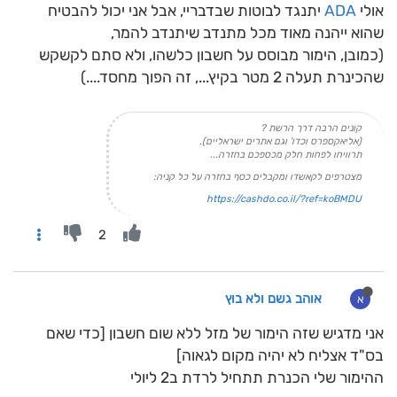
אולי
ADA
יתנגד לבוטות שבדבריי, אבל אני יכול להבטיח
שהוא ייהנה מאוד מכל מתנדב שיתנדב להמר,
(כמובן, הימור מבוסס על חשבון כלשהו, ולא סתם לקשקש
שהכינרת תעלה 2 מטר בקיץ..., זה הפוך מחסד....)
קונים הרבה דרך הרשת ?
(אליאקספרס וכדו' וגם אתרים ישראליים),
תרוויחו לפחות חלק מכספכם בחזרה...
מצטרפים לקאשדו ומקבלים כסף בחזרה על כל קניה:
https://cashdo.co.il/?ref=koBMDU
2
אוהב גשם ולא בוץ
א
אני מדגיש שזה הימור של מזל ללא שום חשבון [כדי שאם
בס"ד אצליח לא יהיה מקום לגאוה]
ההימור שלי הכנרת תתחיל לרדת ב2 ליולי