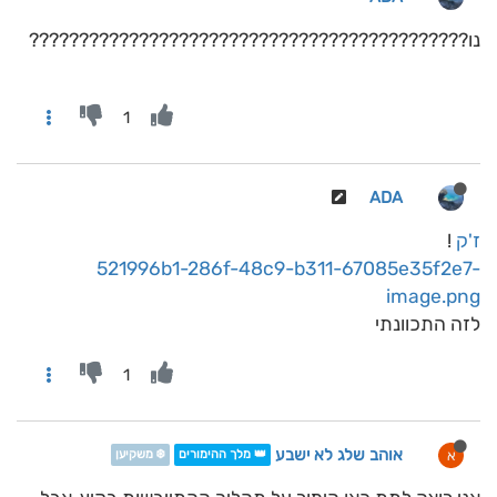
נו????????????????????????????????????????????
1
ADA
ז'ק
!
521996b1-286f-48c9-b311-67085e35f2e7-
image.png
לזה התכוונתי
1
אוהב שלג לא ישבע
א
👑 מלך ההימורים
❄️ משקיען