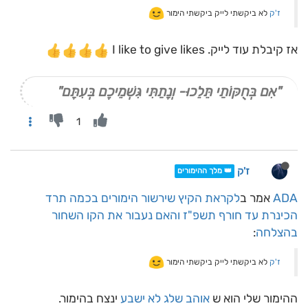
ז'ק
לא ביקשתי לייק ביקשתי הימור
אז קיבלת עוד לייק. I like to give likes
"אִם בְּחֻקּוֹתַי תֵּלֵכוּ- וְנָתַתִּי גִּשְׁמֵיכֶם בְּעִתָּם"
1
ז'ק
👑 מלך ההימורים
ADA
אמר ב
לקראת הקיץ שירשור הימורים בכמה תרד
הכינרת עד חורף תשפ"ז והאם נעבור את הקו השחור
בהצלחה
:
ז'ק
לא ביקשתי לייק ביקשתי הימור
ההימור שלי הוא ש
אוהב שלג לא ישבע
ינצח בהימור.