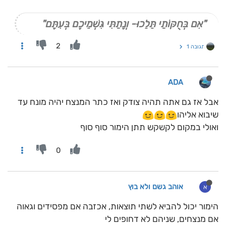
"אִם בְּחֻקּוֹתַי תֵּלֵכוּ- וְנָתַתִּי גִּשְׁמֵיכֶם בְּעִתָּם"
2
תגובה 1
ADA
אבל אז גם אתה תהיה צודק ואז כתר המנצח יהיה מונח עד
שיבוא אליהו
ואולי במקום לקשקש תתן הימור סוף סוף
0
אוהב גשם ולא בוץ
א
הימור יכול להביא לשתי תוצאות, אכזבה אם מפסידים וגאוה
אם מנצחים, שניהם לא דחופים לי