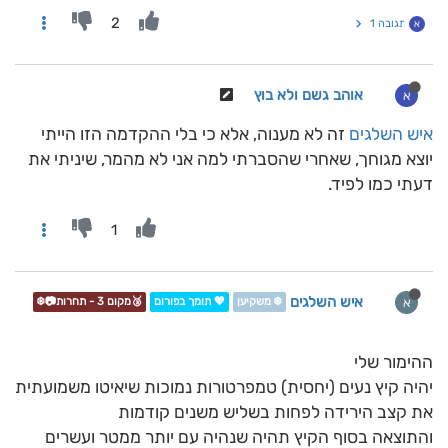
2
תגובה 1
א
אוהב גשם ולא בוץ
א
איש השלגים
זה לא מענוה, אלא כי בלי ההקדמה הזו הייתי
יוצא מגוחך, שאחרי שהסברתי למה אני לא מהמר, שיניתי את
דעתי כמו לפיד.
1
איש השלגים
א
❄️ משקיען
💖 תומך בפורום
🥉מקום 3 - תחרות📷❄️
ההימור שלי
יהיה קיץ נעים (יחסית) טמפרטורות נמוכות שיאיטו משמועתית
את קצב הירידה לפחות בשליש משנים קודמות
והתוצאה בסוף הקיץ תהיה שנהיה עם יותר ממטר ועשרים