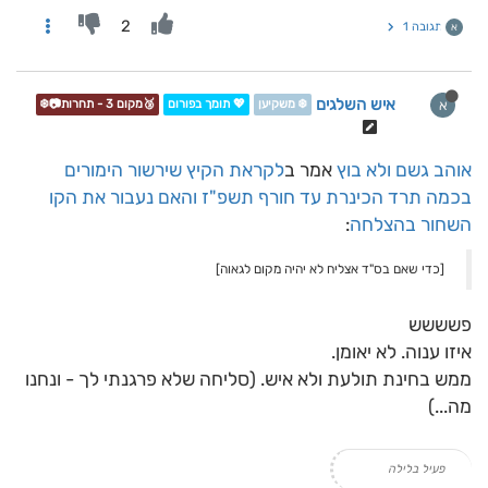
2
תגובה 1
א
איש השלגים
א
❄️ משקיען
💖 תומך בפורום
🥉מקום 3 - תחרות📷❄️
אוהב גשם ולא בוץ
אמר ב
לקראת הקיץ שירשור הימורים
בכמה תרד הכינרת עד חורף תשפ"ז והאם נעבור את הקו
השחור בהצלחה
:
[כדי שאם בס"ד אצליח לא יהיה מקום לגאוה]
פשששש
איזו ענוה. לא יאומן.
ממש בחינת תולעת ולא איש. (סליחה שלא פרגנתי לך - ונחנו
מה...)
פעיל בלילה