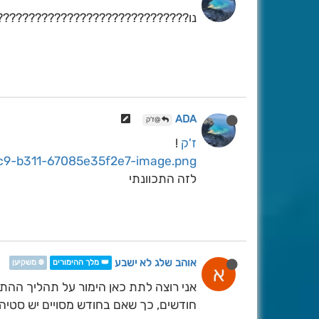
נו??????????????????????????????
ADA
@ז'ק
ז'ק
!
c9-b311-67085e35f2e7-image.png
לזה התכוונתי
אוהב שלג לא ישבע
👑 מלך ההימורים
❄️ משקיען
א
אני רוצה לתת כאן הימור על תהליך ההת
חודשים, כך שאם בחודש מסויים יש סטיה ניכרת (יותר מ-5 ס"מ) א