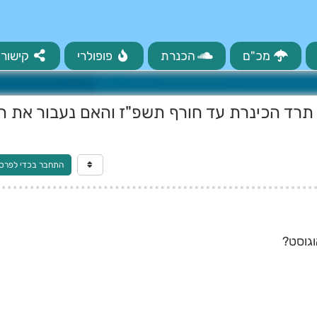
מכ"ם
הכנרת
פופולרי
קישורי
תרד הכינרת עד חורף תשפ"ז והאם נעבור את ה
התחבר בכדי לפרס