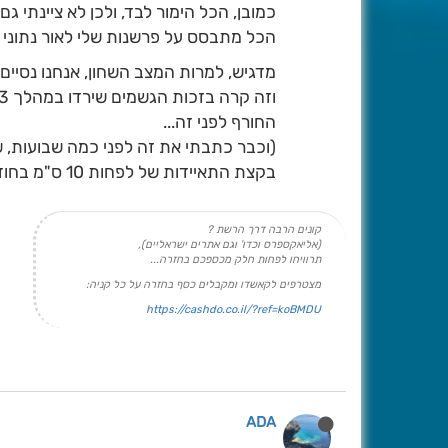
כמובן, הכל הימור לבד, ולכן לא ציינתי גם
הכל מתבסס על פרשנות שלי לאור נתוני 
מדגיש, למרות המצב השחון, אנחנו נסיים
החורף לפני זה...
(וכבר כתבתי את זה לפני כמה שבועות, ש
בקצת התאיידות של לפחות 10 ס"מ בחודש, וזה על סמך נתוני השנה שעברה)
קונים הרבה דרך הרשת ?
(אליאקספרס וכדו' וגם אתרים ישראליים),
תרוויחו לפחות חלק מכספכם בחזרה...
מצטרפים לקאשדו ומקבלים כסף בחזרה על כל קניה:
https://cashdo.co.il/?ref=koBMDU
ADA