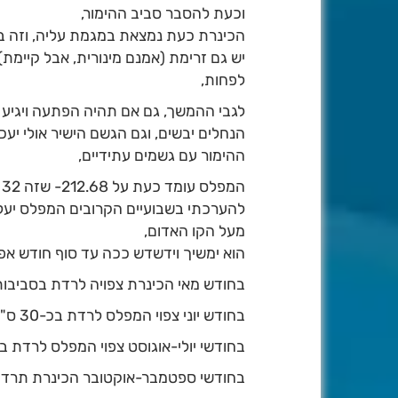
וכעת להסבר סביב ההימור,
הכינרת כעת נמצאת במגמת עליה, וזה ב
יש גם זרימת (אמנם מינורית, אבל קיימ
לפחות,
לגבי ההמשך, גם אם תהיה הפתעה ויגיע 
הנחלים יבשים, וגם הגשם הישיר אולי יעכב
ההימור עם גשמים עתידיים,
המפלס עומד כעת על 212.68- שזה 32 ס"מ מעל הקו האדום
מעל הקו האדום,
הוא ימשיך וידשדש ככה עד סוף חודש אפר
בחודש מאי הכינרת צפויה לרדת בסביבות 10-15 ס"מ, ותגיע ל-212.75
בחודש יוני צפוי המפלס לרדת בכ-30 ס"מ, ותגיע ל-213.05-, מתחת לקו האדום,
בחודשי יולי-אוגוסט צפוי המפלס לרדת בכ-70 עד 80 ס"מ, ותגיע ל-3.80
בחודשי ספטמבר-אוקטובר הכינרת תרד בעוד כ-50 ס"מ, ותגיע לבע