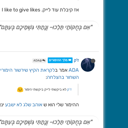
אז קיבלת עוד לייק. I like to give likes
"אִם בְּחֻקּוֹתַי תֵּלֵכוּ- וְנָתַתִּי גִּשְׁמֵיכֶם בְּעִתָּם"
ז'ק
👑 מלך ההימורים
@ADA
ADA
אמר ב
לקראת הקיץ שירשור הימורי
השחור בהצלחה
:
ז'ק
לא ביקשתי לייק ביקשתי הימור
ההימור שלי הוא ש
אוהב שלג לא ישבע
ינצ
"אִם בְּחֻקּוֹתַי תֵּלֵכוּ- וְנָתַתִּי גִּשְׁמֵיכֶם בְּעִתָּם"