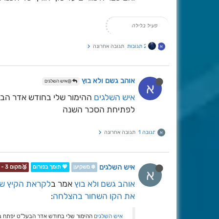
פעיל בלילה
2 תגובות
תגובה אחרונה
א
אוהב גשם ולא בוץ
@איש השלגים
א
איש השלגים
ההימור שלי בחודש אדר הבע
לפתיחת הסכר השנה
תגובה 1
תגובה אחרונה
א
איש השלגים
❄️ משקיען
💖 תומך בפורום
🥉מקום 3 - תחרות📷❄️
א
אוהב גשם ולא בוץ
אמר ב
לקראת הקיץ שי
את הקו השחור בהצלחה
:
איש השלגים
ההימור שלי בחודש אדר הבעל"ט יפתח ב