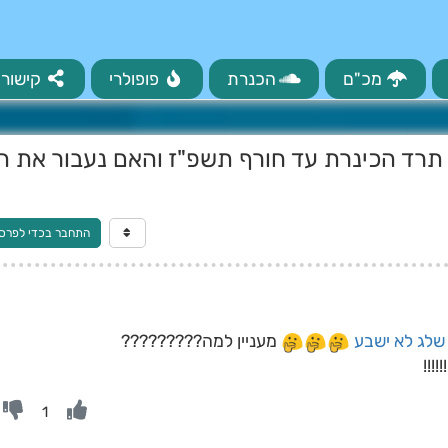
מכ"ם
הכנרת
פופולרי
קישורי
תרד הכינרת עד חורף תשפ"ז והאם נעבור את ה
התחבר בכדי לפרס
שלג לא ישבע
מעניין למה?????????
!!!
1