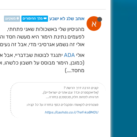
אוהב שלג לא ישבע
👑 מלך ההימורים
❄️ משקיען
א
מהניסיון שלי באשכולות שאני פתחתי,
לפעמים נתינת הימור היא מעשה חסד וה
אולי זה נשמע אגרסיבי מדי, אבל זה נעים יותר מ-10 ליי
אולי
ADA
יתנגד לבוטות שבדבריי, אבל א
מחסד....)
קונים הרבה דרך הרשת ?
(אליאקספרס וכדו' וגם אתרים ישראליים),
תרוויחו לפחות חלק מכספכם בחזרה...
מצטרפים לקאשדו ומקבלים כסף בחזרה על כל קניה:
https://cashdo.co.il/?ref=koBMDU