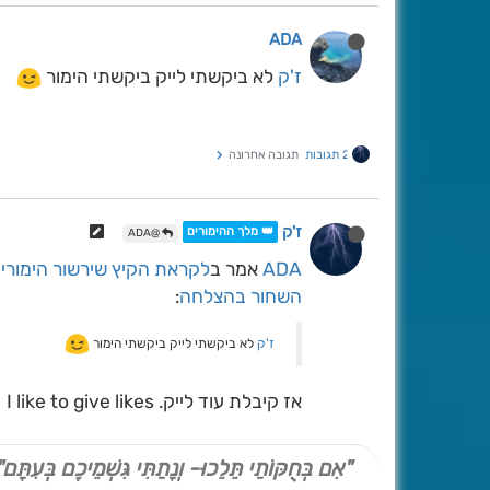
ADA
ז'ק
לא ביקשתי לייק ביקשתי הימור
2 תגובות
תגובה אחרונה
ז'ק
👑 מלך ההימורים
@ADA
ADA
אמר ב
לקראת הקיץ שירשור הימורי
השחור בהצלחה
:
ז'ק
לא ביקשתי לייק ביקשתי הימור
אז קיבלת עוד לייק. I like to give likes
"אִם בְּחֻקּוֹתַי תֵּלֵכוּ- וְנָתַתִּי גִּשְׁמֵיכֶם בְּעִתָּם"