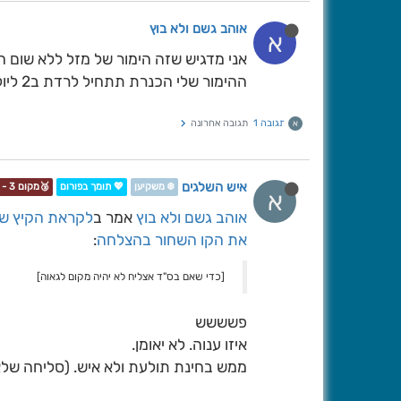
אוהב גשם ולא בוץ
א
אני מדגיש שזה הימור של מזל ללא שום ח
ההימור שלי הכנרת תתחיל לרדת ב2 ליולי
תגובה 1
תגובה אחרונה
א
איש השלגים
❄️ משקיען
💖 תומך בפורום
🥉מקום 3 - תחרות📷❄️
א
אוהב גשם ולא בוץ
אמר ב
לקראת הקיץ שי
את הקו השחור בהצלחה
:
[כדי שאם בס"ד אצליח לא יהיה מקום לגאוה]
פשששש
איזו ענוה. לא יאומן.
ממש בחינת תולעת ולא איש. (סליחה שלא פ