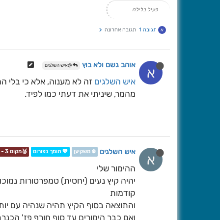
פעיל בלילה
תגובה 1
תגובה אחרונה
א
אוהב גשם ולא בוץ
@איש השלגים
א
איש השלגים
זה לא מענוה, אלא כי בלי ה
מהמר, שיניתי את דעתי כמו לפיד.
איש השלגים
❄️ משקיען
💖 תומך בפורום
🥉מקום 3 - תחרות📷❄️
א
ההימור שלי
יהיה קיץ נעים (יחסית) טמפרטורות נמו
קודמות
והתוצאה בסוף הקיץ תהיה שנהיה עם יות
ואם כבר הימורים עד סוף חורף פז' הכנר