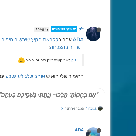
ז'ק
👑 מלך ההימורים
@ADA
ADA
אמר ב
לקראת הקיץ שירשור הימורי
השחור בהצלחה
:
ז'ק
לא ביקשתי לייק ביקשתי הימור
ההימור שלי הוא ש
אוהב שלג לא ישבע
ינצ
"אִם בְּחֻקּוֹתַי תֵּלֵכוּ- וְנָתַתִּי גִּשְׁמֵיכֶם בְּעִתָּם"
תגובה 1
תגובה אחרונה
ADA