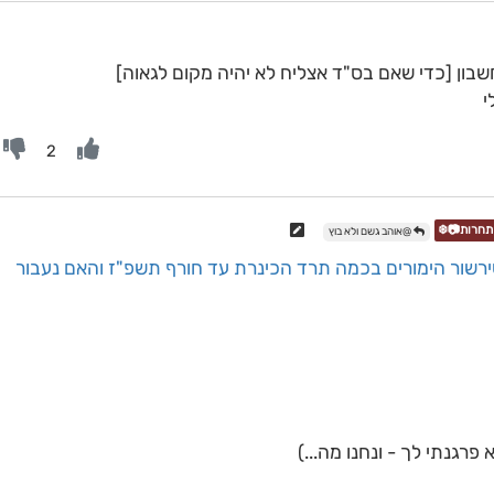
שבון [כדי שאם בס"ד אצליח לא יהיה מקום לגאוה]
2
@אוהב גשם ולא בוץ
רשור הימורים בכמה תרד הכינרת עד חורף תשפ"ז והאם נעבור
רגנתי לך - ונחנו מה...)