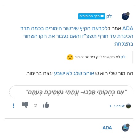
ז'ק
👑 מלך ההימורים
ADA
אמר ב
לקראת הקיץ שירשור הימורים בכמה תרד
הכינרת עד חורף תשפ"ז והאם נעבור את הקו השחור
בהצלחה
:
ז'ק
לא ביקשתי לייק ביקשתי הימור
ההימור שלי הוא ש
אוהב שלג לא ישבע
ינצח בהימור.
"אִם בְּחֻקּוֹתַי תֵּלֵכוּ- וְנָתַתִּי גִּשְׁמֵיכֶם בְּעִתָּם"
2
תגובה 1
ADA