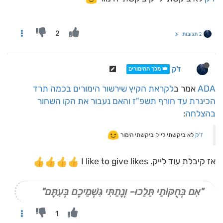
2
2 תגובות
ז'ק
👑 מלך ההימורים
ADA
אמר ב
לקראת הקיץ שירשור הימורים בכמה תרד
הכינרת עד חורף תשפ"ז והאם נעבור את הקו השחור
בהצלחה
:
ז'ק
לא ביקשתי לייק ביקשתי הימור
אז קיבלת עוד לייק. I like to give likes
"אִם בְּחֻקּוֹתַי תֵּלֵכוּ- וְנָתַתִּי גִּשְׁמֵיכֶם בְּעִתָּם"
1