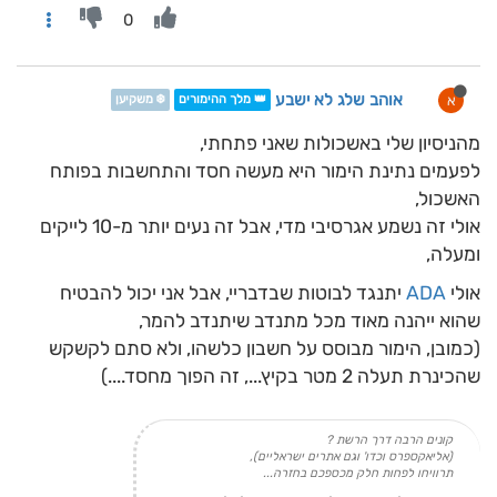
0
אוהב שלג לא ישבע
א
👑 מלך ההימורים
❄️ משקיען
מהניסיון שלי באשכולות שאני פתחתי,
לפעמים נתינת הימור היא מעשה חסד והתחשבות בפותח
האשכול,
אולי זה נשמע אגרסיבי מדי, אבל זה נעים יותר מ-10 לייקים
ומעלה,
אולי
ADA
יתנגד לבוטות שבדבריי, אבל אני יכול להבטיח
שהוא ייהנה מאוד מכל מתנדב שיתנדב להמר,
(כמובן, הימור מבוסס על חשבון כלשהו, ולא סתם לקשקש
שהכינרת תעלה 2 מטר בקיץ..., זה הפוך מחסד....)
קונים הרבה דרך הרשת ?
(אליאקספרס וכדו' וגם אתרים ישראליים),
תרוויחו לפחות חלק מכספכם בחזרה...