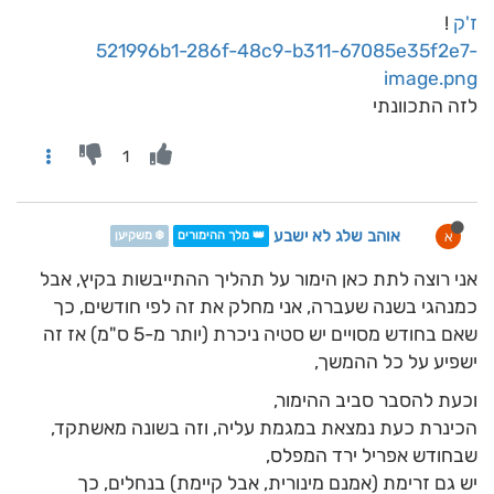
ז'ק
!
521996b1-286f-48c9-b311-67085e35f2e7-
image.png
לזה התכוונתי
1
אוהב שלג לא ישבע
א
👑 מלך ההימורים
❄️ משקיען
אני רוצה לתת כאן הימור על תהליך ההתייבשות בקיץ, אבל
כמנהגי בשנה שעברה, אני מחלק את זה לפי חודשים, כך
שאם בחודש מסויים יש סטיה ניכרת (יותר מ-5 ס"מ) אז זה
ישפיע על כל ההמשך,
וכעת להסבר סביב ההימור,
הכינרת כעת נמצאת במגמת עליה, וזה בשונה מאשתקד,
שבחודש אפריל ירד המפלס,
יש גם זרימת (אמנם מינורית, אבל קיימת) בנחלים, כך