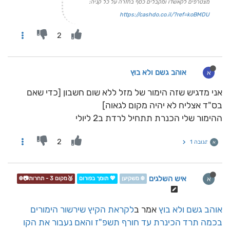
מצטרפים לקאשדו ומקבלים כסף בחזרה על כל קניה:
https://cashdo.co.il/?ref=koBMDU
2
אוהב גשם ולא בוץ
א
אני מדגיש שזה הימור של מזל ללא שום חשבון [כדי שאם
בס"ד אצליח לא יהיה מקום לגאוה]
ההימור שלי הכנרת תתחיל לרדת ב2 ליולי
2
תגובה 1
א
איש השלגים
א
❄️ משקיען
💖 תומך בפורום
🥉מקום 3 - תחרות📷❄️
אוהב גשם ולא בוץ
אמר ב
לקראת הקיץ שירשור הימורים
בכמה תרד הכינרת עד חורף תשפ"ז והאם נעבור את הקו