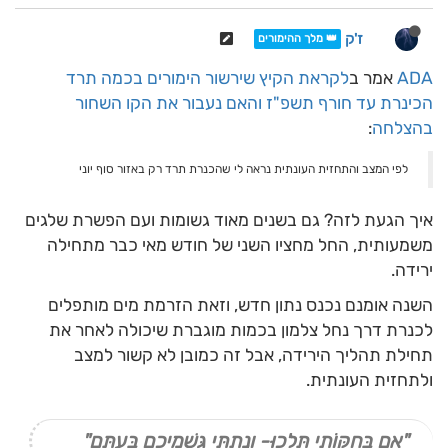
ז'ק
👑 מלך ההימורים
ADA
אמר ב
לקראת הקיץ שירשור הימורים בכמה תרד
הכינרת עד חורף תשפ"ז והאם נעבור את הקו השחור
בהצלחה
:
לפי המצב והתחזית העונתית נראה לי שהכנרת תרד רק באזור סוף יוני
איך הגעת לזה? גם בשנים מאוד גשומות ועם הפשרת שלגים
משמעותית, החל מחציו השני של חודש מאי כבר מתחילה
ירידה.
השנה אומנם נכנס נתון חדש, וזאת הזרמת מים מותפלים
לכנרת דרך נחל צלמון בכמות מוגברת שיכולה לאחר את
תחילת תהליך הירידה, אבל זה כמובן לא קשור למצב
ולתחזית העונתית.
"אִם בְּחֻקּוֹתַי תֵּלֵכוּ- וְנָתַתִּי גִּשְׁמֵיכֶם בְּעִתָּם"