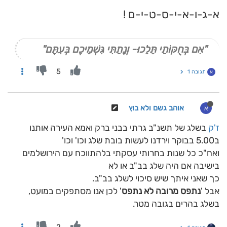
א-ג-ו-א-י-ס-ט-י-ם !
"אִם בְּחֻקּוֹתַי תֵּלֵכוּ- וְנָתַתִּי גִּשְׁמֵיכֶם בְּעִתָּם"
5
תגובה 1
א
אוהב גשם ולא בוץ
א
ז'ק
בשלג של תשנ"ב גרתי בבני ברק ואמא העירה אותנו
ב5.00 בבוקר וירדנו לעשות בובת שלג וכו' וכו'
ואח"כ כל שנות בחרותי עסקתי בלהתווכח עם הירושלמים
בישיבה אם היה שלג בב"ב או לא
כך שאני איתך שיש סיכוי לשלג בב"ב.
אבל '
נתפס מרובה לא נתפס
' לכן אנו מסתפקים במועט,
בשלג בהרים בגובה מטר.