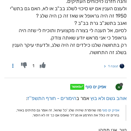
והנה חזרנו לויכוחים העתיקים.
ולעצם הענין אם יש סיכוי לשלג בב"ב או לא, האם גם בתש"י
1950 זה היה גראופל או שאז זה כן היה שלג ?
ואגב בתשנ"ב גרת בב"ב ?
לסיום, אל תענה לי בצורה מקצועית ותוכיח לי שזה היה
גראופל כי אני מראש יודע שאתה צודק.
רק בתחושה שלנו כילדים זה היה שלג, ולדעתי עיקר הענין
בשלג זה התחושה.
1
תגובה 1
אפיק ים סוף
א
✅מאושר
אוהב גשם ולא בוץ
אמר ב
הימורים - חורף התשפ''ז
:
אפיק ים סוף
מה שהימרת שיהיה שלג 'כל שהוא', זה אומר גם פתיתים באויר,
בהרים זה כולל את החרמון או מג'דל שאמס אם כך זה לא הימור.
טוב, אני מתקן.