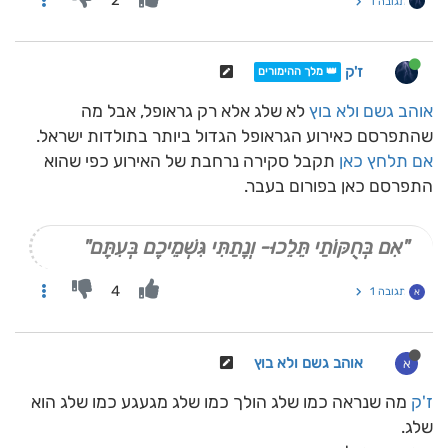
2
תגובה 1
ז'ק
👑 מלך ההימורים
אוהב גשם ולא בוץ
לא שלג אלא רק גראופל, אבל מה
שהתפרסם כאירוע הגראופל הגדול ביותר בתולדות ישראל.
אם תלחץ כאן
תקבל סקירה נרחבת של האירוע כפי שהוא
התפרסם כאן בפורום בעבר.
"אִם בְּחֻקּוֹתַי תֵּלֵכוּ- וְנָתַתִּי גִּשְׁמֵיכֶם בְּעִתָּם"
4
תגובה 1
א
אוהב גשם ולא בוץ
א
ז'ק
מה שנראה כמו שלג הולך כמו שלג מגעגע כמו שלג הוא
שלג.