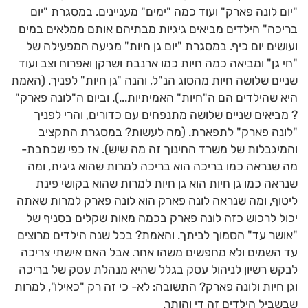
"יום לונה פארק" ועוד כמה "ימים" מעניינים. במסגרת "יום
בריכה" הילדים מביאים גיגיות מבתיהם אותם ממלאים במים
ועושים יום כיף. במסגרת "יום גן חיות" מגיעה המפעילה של
"חי גן" ומביאה כמה חיות כמו ארנבת ושרקן ואפרוח וצב ועוד
שניים שלושה חיות מהסוג הנ"ל, והנה "גן חיות" לפניך. (האמת
היא שהילדים הם ה"חיות" האמיתיות...). וביום ה"לונה פארק"
? מביאים שניים שלושה מתנפחים עם כדורים, והרי לפניך
"לונה פארק" לתפארת. (מה לעשות? במסגרת התקציב
והמיגבלות של משרד החינוך זה מה שיש). אז כפי שכתבת-
מה שנראה כמו בריכה הוא בריכה למרות שהוא גיגית, ומה
שנראה כמו גן חיות הוא גן חיות למרות שהוא בקושי פינת
ליטוף, ומה שנראה לונה פארק הוא לונה פארק למרות שאתה
יכול לרכוש כזה לונה פארק בכמה מאות שקלים בסניף של
"אושר עד" הסמוך לביתך. והאמת? בכל שנה הילדים מרוצים
עד השמים ולא מחפשים משהו אחר. אבל האם אישתי צריכה
לבקש רשיון לניהול עסק בגלל שהיא מנהלת עסק של בריכה
וגן חיות ולונה פארק? התשובה: לא- כי זה רק "כאילו", למרות
שבשביל הילדים זה די והותר.