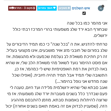
איש השלגים
א
❄️ משקיען
💖 תומך בפורום
🥉מקום 3 - תחרות📷❄️
אני מהמר כמו בכל שנה
שבחורף הבא ירד שלג משמעותי בהרי המרכז רבתי כולל
ירושלים.
טרחתי להדגיש, את ה "בכל שנה" כי כמו תמיד הדיבורים על
שלג בפורום של חובבי מזג אויר מושבעים, אינו מקצועי בעליל.
זה רק חתיכת משאלת לב נעלמת שכמעט ולא מתגשמת. אז
אם פוסט ההימור נועד לשאול מהי משאלת הלב שלי, או שהיא
באה לבדוק את רמת האופטימיות שיש לי כמהמר, אז כן,
התשובה שלי תמיד אבל תמיד תהיה חיובית. (ואפילו שכל
שנה מחדש אני נופל בהימור....)
ואגב סבתא שלי שהיא ירושלמית מלידה ועד היום, טענה לי
פעם שבדרך כלל בשנים מעוברות יורד שלג משמעותי. אז מי
שרוצה להיתלות באמונות סבתא, מוזמן להתבסם מההגיג
הזה, (שמעניין לבדוק אם זה באמת תואם בשנים אחורה) יכול