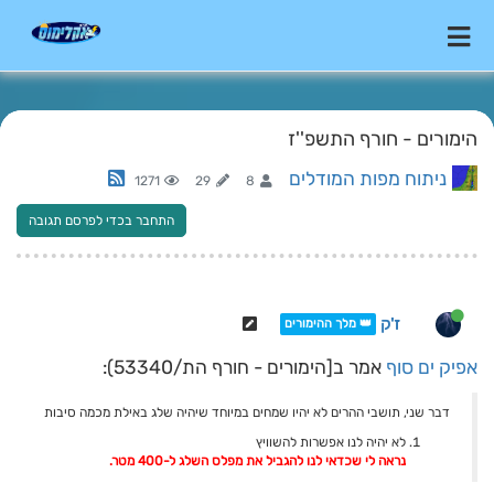
הימורים - חורף התשפ''ז
ניתוח מפות המודלים
1271
29
8
התחבר בכדי לפרסם תגובה
ז'ק
👑 מלך ההימורים
אפיק ים סוף
אמר ב[הימורים - חורף הת/53340):
דבר שני, תושבי ההרים לא יהיו שמחים במיוחד שיהיה שלג באילת מכמה סיבות
לא יהיה לנו אפשרות להשוויץ
נראה לי שכדאי לנו להגביל את מפלס השלג ל-400 מטר.