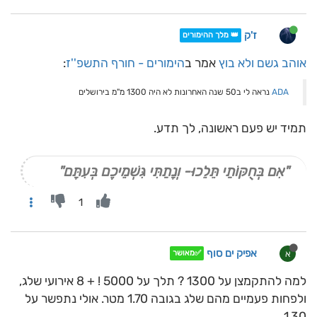
ז'ק
👑 מלך ההימורים
אוהב גשם ולא בוץ
אמר ב
הימורים - חורף התשפ''ז
:
ADA
נראה לי ב50 שנה האחרונות לא היה 1300 מ"מ בירושלים
תמיד יש פעם ראשונה, לך תדע.
"אִם בְּחֻקּוֹתַי תֵּלֵכוּ- וְנָתַתִּי גִּשְׁמֵיכֶם בְּעִתָּם"
1
אפיק ים סוף
א
✅מאושר
למה להתקמצן על 1300 ? תלך על 5000 ! + 8 אירועי שלג,
ולפחות פעמיים מהם שלג בגובה 1.70 מטר. אולי נתפשר על
1.30