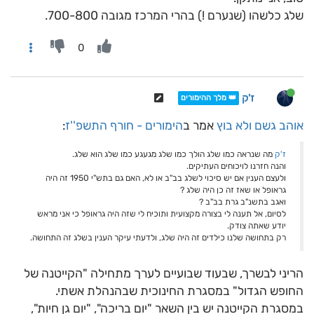
שלג כלשהו (שנערם !) בהרי המרכז מגובה 700-800.
0
ז'ק
👑 מלך ההימורים
אוהב גשם ולא בוץ
אמר ב
הימורים - חורף התשפ''ז
:
ז'ק
מה שנראה כמו שלג הולך כמו שלג מגעגע כמו שלג הוא שלג.
והנה חזרנו לויכוחים העתיקים.
ולעצם הענין אם יש סיכוי לשלג בב"ב או לא, האם גם בתש"י 1950 זה היה
גראופל או שאז זה כן היה שלג ?
ואגב בתשנ"ב גרת בב"ב ?
לסיום, אל תענה לי בצורה מקצועית ותוכיח לי שזה היה גראופל כי אני מראש
יודע שאתה צודק.
רק בתחושה שלנו כילדים זה היה שלג, ולדעתי עיקר הענין בשלג זה התחושה.
הריני לבשרך, שבעוד שבועיים לערך מתחילה "הקייטנה של
החופש הגדול" במסגרת החינוכית שבהנהלת אשתי.
במסגרת הקייטנה יש בין השאר "יום בריכה", "יום גן חיות",