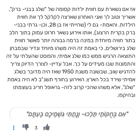
אז אם נשארת עם חווית ילדות קסומה של "שלג בבני- ברק",
אשריך וטוב לך ואני האחרון שארצה לקלקל לך את חווית
הילדות. והאמת- גם לי (שהייתי אז בן 28, וכן- גרתי בבני-
ברק בקרית הרצוג), אותו אירוע נשאר חרוט עמוק בתוך הלב
בתור חוויה מיוחדת במינה ברמה גבוהה יותר מאשר חווית
שלג בירושלים, כי באמת זה היה משהו מיוחד ונדיר שבמבחן
התוצאה הרגיש ממש כמו שלג אמיתי, והפוסט שהעלתי על זה
והתמונות שבו מעידים על כך. אבל עדיין- לצורך הדיוק צריך
להדגיש שוב, שבשונה משנת 1950 שאז היה מדובר בשלג
אמיתי שירד בכל הארץ, האירוע בחורף תשנ"ב לא היה באמת
"שלג", אלא משהו שהכי קרוב לזה- גראופל חריג בעוצמתו
ובהיקפו.
"אִם בְּחֻקּוֹתַי תֵּלֵכוּ- וְנָתַתִּי גִּשְׁמֵיכֶם בְּעִתָּם"
3