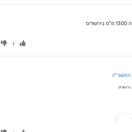
1
 התשפ''ז
: