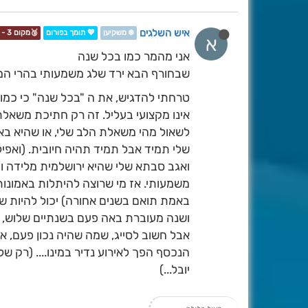
איש השלגים
❄️ משקיען
💖 תומך בפורום
🥉מקום 3 - תחרות📷❄️
א
אני מהמר כמו בכל שנה
שבחורף הבא ירד שלג משמעותי בהרי המר
טרחתי להדגיש, את ה "בכל שנה" כי כמו ת
אינו מקצועי בעליל. זה רק חתיכת משאל
לשאול מהי משאלת הלב שלי, או שהיא בא
שלי תמיד אבל תמיד תהיה חיובית. (ואפילו
ואגב סבתא שלי שהיא ירושלמית מלידה וע
משמעותי. אז מי שרוצה להיתלות באמונות
באמת תואם בשנים אחורה) יכול להיות ש
ושנה מעוברת באה פעם בשנתיים שלוש, ו
אבל חשוב לסייג, שמה שהיה נכון פעם, אנו
הנכסף הפך לאירוע נדיר במינו.... (רק ש
יובל...)