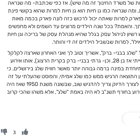
 של משרד החינוך זה מה שיש). אז כפי שכתבת- מה שנראה
 ומה שנראה כמו גן חיות הוא גן חיות למרות שהוא בקושי פינת
 פארק למרות שאתה יכול לרכוש כזה לונה פארק בכמה מאות
ך. והאמת? בכל שנה הילדים מרוצים עד השמים ולא מחפשים
שיון לניהול עסק בגלל שהיא מנהלת עסק של בריכה וגן חיות
לו", למרות שבשביל הילדים זה די והותר.
"שלג בבני- ברק", אשריך וטוב לך ואני האחרון שארצה לקלקל
לך את חווית הילדות. והאמת- גם לי (שהייתי אז בן 28, וכן- גרתי בבני- ברק בקרית הרצוג), אותו אירוע
יוחדת במינה ברמה גבוהה יותר מאשר חווית שלג בירושלים, כי
 התוצאה הרגיש ממש כמו שלג אמיתי, והפוסט שהעלתי על זה
והתמונות שבו מעידים על כך. אבל עדיין- לצורך הדיוק צריך להדגיש שוב, שבשונה משנת 1950 שאז היה
רוע בחורף תשנ"ב לא היה באמת "שלג", אלא משהו שהכי קרוב
3