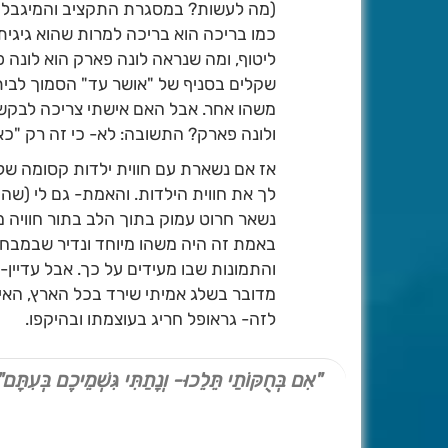
(מה לעשות? במסגרת התקציב והמיגבלות
כמו בריכה הוא בריכה למרות שהוא גיגית,
ליטוף, ומה שנראה לונה פארק הוא לונה
שקלים בסניף של "אושר עד" הסמוך לבית
משהו אחר. אבל האם אישתי צריכה לבקש ר
ולונה פארק? התשובה: לא- כי זה רק "כאי
אז אם נשארת עם חווית ילדות קסומה של 
נשאר חרוט עמוק בתוך הלב בתור חוויה מ
באמת זה היה משהו מיוחד ונדיר שבמבחן
מדובר בשלג אמיתי שירד בכל הארץ, האי
לזה- גראופל חריג בעוצמתו ובהיקפו.
"אִם בְּחֻקּוֹתַי תֵּלֵכוּ- וְנָתַתִּי גִּשְׁמֵיכֶם בְּעִתָּם"