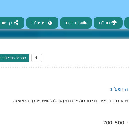
מכ"ם
הכנרת
פופולרי
קישורי
התחבר בכדי לפרס
 התשפ''ז
:
ר גם פתיתים באויר, בהרים זה כולל את החרמון או מג'דל שאמס אם כך זה לא הימור.
7.