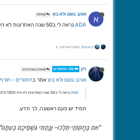
אוהב גשם ולא בוץ
@ADA
א
ADA
נראה לי ב50 שנה האחרונות לא היה 1300 מ"מ בירושלים
2 תגובות
תגובה אחרונה
ז'ק
👑 מלך ההימורים
@אוהב גשם ולא בוץ
אוהב גשם ולא בוץ
אמר ב
הימורים - חורף
ADA
נראה לי ב50 שנה האחרונות לא היה 1300 מ"מ בירושלים
תמיד יש פעם ראשונה, לך תדע.
"אִם בְּחֻקּוֹתַי תֵּלֵכוּ- וְנָתַתִּי גִּשְׁמֵיכֶם בְּעִתָּם"