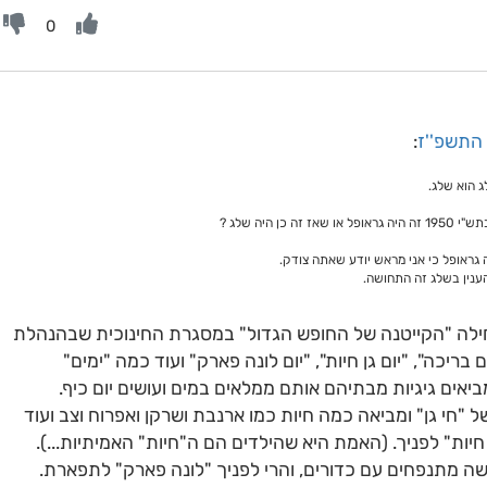
0
 התשפ''ז
:
 הוא שלג.
 היה שלג ?
ה גראופל כי אני מראש יודע שאתה צודק.
ענין בשלג זה התחושה.
חילה "הקייטנה של החופש הגדול" במסגרת החינוכית שבהנהלת
ריכה", "יום גן חיות", "יום לונה פארק" ועוד כמה "ימים"
ביאים גיגיות מבתיהם אותם ממלאים במים ועושים יום כיף.
 "חי גן" ומביאה כמה חיות כמו ארנבת ושרקן ואפרוח וצב ועוד
חיות" לפניך. (האמת היא שהילדים הם ה"חיות" האמיתיות...).
ושה מתנפחים עם כדורים, והרי לפניך "לונה פארק" לתפארת.