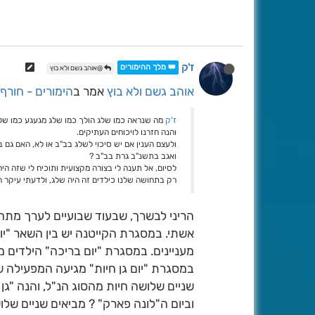
ז'ק
👑 מלך ההימורים
@אוהב גשם ולא בוץ
אוהב גשם ולא בוץ
אמר ב
הימורים - חורף
ז'ק
מה שנראה כמו שלג הולך כמו שלג מגעגע כמו שלג
והנה חזרנו לויכוחים העתיקים.
ולעצם הענין אם יש סיכוי לשלג בב"ב או לא, האם גם בתש"י 1950 זה היה גראופל או שאז זה כן
ואגב בתשנ"ב גרת בב"ב ?
לסיום, אל תענה לי בצורה מקצועית ותוכיח לי שזה הי
רק בתחושה שלנו כילדים זה היה שלג, ולדעתי עיקר ה
הריני לבשרך, שבעוד שבועיים לערך מת
אשתי. במסגרת הקייטנה יש בין השאר "יום ב
מעניינים. במסגרת "יום בריכה" הילדים מ
במסגרת "יום גן חיות" מגיעה המפעילה של
שניים שלושה חיות מהסוג הנ"ל, והנה "גן 
וביום ה"לונה פארק" ? מביאים שניים של