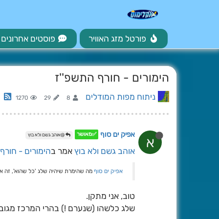
פורטל מזג האוויר
פוסטים אחרונים
הימורים - חורף התשפ''ז
ניתוח מפות המודלים
1270
29
8
אפיק ים סוף
✅מאושר
@אוהב גשם ולא בוץ
א
אוהב גשם ולא בוץ
אמר ב
הימורים - חורף
אפיק ים סוף
מה שהימרת שיהיה שלג 'כל שהוא', זה אומ
טוב, אני מתקן.
שלג כלשהו (שנערם !) בהרי המרכז מגובה 00-800