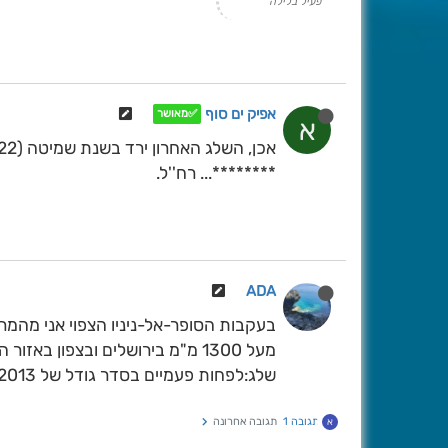
פעיל בלילה
אפיק ים סוף
✅מאושר
א
********... רח''ל.
ADA
בעקבות הסופר-אל-ניניו הצפוי אני מהמר
מעל 1300 מ"מ בירושלים ובצפון באזור הממוצע ואף מעט מעליו
שלג:לפחות פעמיים בסדר גודל של 2013 וכן כמה שלגונים קטנים
תגובה 1
תגובה אחרונה
א