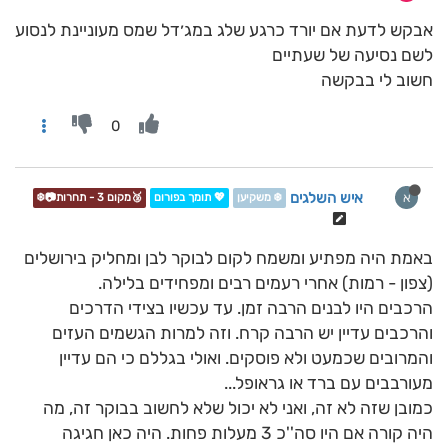
אבקש לדעת אם יורד כרגע שלג במג׳דל שמס מעוניינת לנסוע
לשם נסיעה של שעתיים
חשוב לי בבקשה
0
איש השלגים
א
❄️ משקיען
💖 תומך בפורום
🥉מקום 3 - תחרות📷❄️
באמת היה מפתיע ומשמח לקום לבוקר לבן ומחליק בירושלים
(צפון - רמות) אחרי רעמים רבים ומפחידים בלילה.
הרכבים היו לבנים הרבה זמן. עד עכשיו בצידי הדרכים
והרכבים עדיין יש הרבה קרח. וזה למרות הגשמים העזים
והמרובים שכמעט ולא פוסקים. ואולי בגללם כי הם עדיין
מעורבבים עם ברד או גראופל...
כמובן שזה לא זה, ואני לא יכול שלא לחשוב בבוקר זה, מה
היה קורה אם היו סה''כ 3 מעלות פחות. היה כאן חגיגה