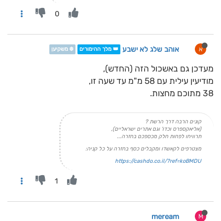
0
אוהב שלג לא ישבע
א
👑 מלך ההימורים
❄️ משקיען
מעדכן גם באשכול הזה (החדש),
מודיעין עילית עם 58 מ"מ עד שעה זו,
38 מתוכם מחצות.
קונים הרבה דרך הרשת ?
(אליאקספרס וכדו' וגם אתרים ישראליים),
תרוויחו לפחות חלק מכספכם בחזרה...
מצטרפים לקאשדו ומקבלים כסף בחזרה על כל קניה:
https://cashdo.co.il/?ref=koBMDU
1
meream
M