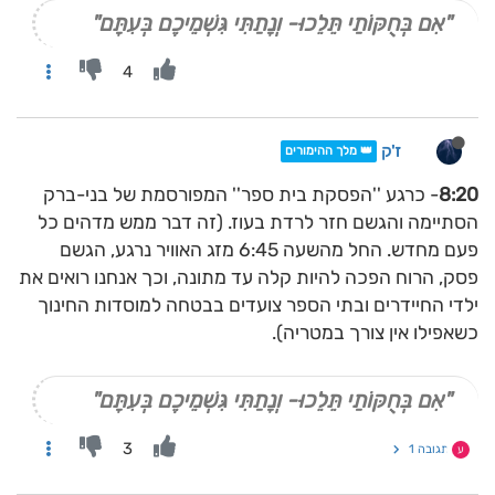
"אִם בְּחֻקּוֹתַי תֵּלֵכוּ- וְנָתַתִּי גִּשְׁמֵיכֶם בְּעִתָּם"
4
ז'ק
👑 מלך ההימורים
8:20
- כרגע ''הפסקת בית ספר'' המפורסמת של בני-ברק
הסתיימה והגשם חזר לרדת בעוז. (זה דבר ממש מדהים כל
פעם מחדש. החל מהשעה 6:45 מזג האוויר נרגע, הגשם
פסק, הרוח הפכה להיות קלה עד מתונה, וכך אנחנו רואים את
ילדי החיידרים ובתי הספר צועדים בבטחה למוסדות החינוך
כשאפילו אין צורך במטריה).
"אִם בְּחֻקּוֹתַי תֵּלֵכוּ- וְנָתַתִּי גִּשְׁמֵיכֶם בְּעִתָּם"
3
תגובה 1
ע