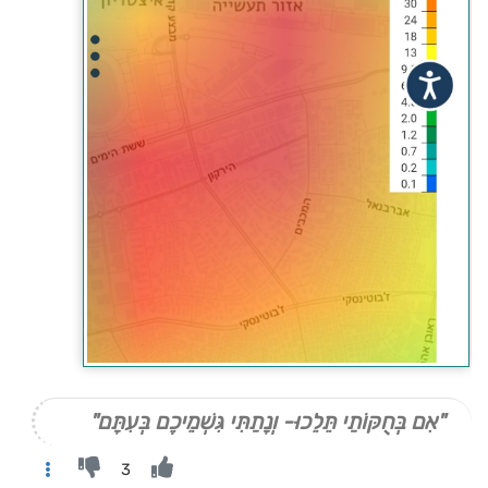
"אִם בְּחֻקּוֹתַי תֵּלֵכוּ- וְנָתַתִּי גִּשְׁמֵיכֶם בְּעִתָּם"
3