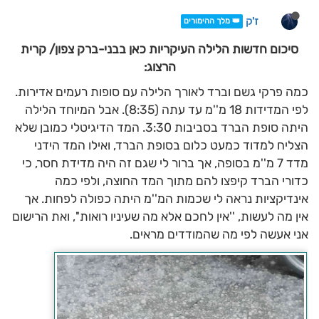
ז'ק
👑 מלך ההימורים
סיכום חדשות הלילה העיקריות כאן בבני-ברק צפון/ קרית
הרצוג:
כמה פרקי גשם וברד לאורך הלילה עם סופות רעמים אדירות.
לפי המדידות 18 מ''מ עד עתה (8:35). אבל המיוחד הלילה
היתה סופת הברד בסביבות 3:30. המד הדיגיטלי כמובן שלא
הצליח למדוד כמעט כלום בסופת הברד, ואילו המד הידני
מדד 7 מ''מ בסופה, אך ברור לי שגם זה היה מדידת חסר, כי
כדורי הברד קיפצו להם מתוך המד החוצה, ולפי כמה
אינדיקציות נראה לי שכמות המ''מ היתה כפולה לפחות. אך
אין מה לעשות, ''אין לחכם אלא מה שעיניו רואות'', ואת הרישום
אני אעשה לפי מה שהמודדים מראים.