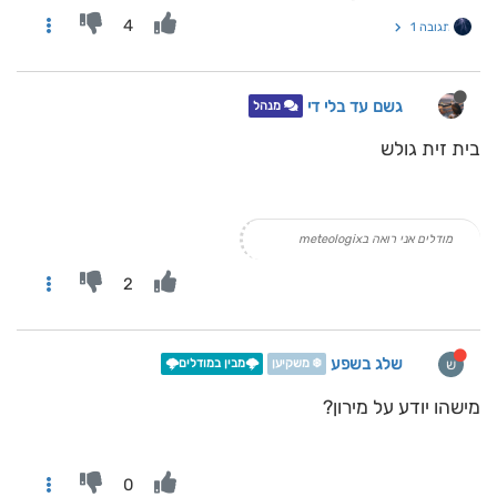
4
תגובה 1
גשם עד בלי די
מנהל
בית זית גולש
מודלים אני רואה בmeteologix
2
שלג בשפע
ש
❄️ משקיען
🌩️מבין במודלים🌩️
מישהו יודע על מירון?
0