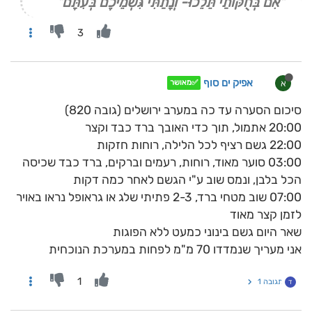
"אִם בְּחֻקּוֹתַי תֵּלֵכוּ- וְנָתַתִּי גִּשְׁמֵיכֶם בְּעִתָּם"
3
אפיק ים סוף
א
✅מאושר
סיכום הסערה עד כה במערב ירושלים (גובה 820)
20:00 אתמול, תוך כדי האובך ברד כבד וקצר
22:00 גשם רציף לכל הלילה, רוחות חזקות
03:00 סוער מאוד, רוחות, רעמים וברקים, ברד כבד שכיסה
הכל בלבן, ונמס שוב ע"י הגשם לאחר כמה דקות
07:00 שוב מטחי ברד, 2-3 פתיתי שלג או גראופל נראו באויר
לזמן קצר מאוד
שאר היום גשם בינוני כמעט ללא הפוגות
אני מעריך שנמדדו 70 מ"מ לפחות במערכת הנוכחית
1
תגובה 1
ד