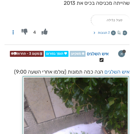
שהייתה מכניסה בכיס את 2013
פעיל בלילה
4
3 תגובות
א
א
איש השלגים
א
❄️ משקיען
💖 תומך בפורום
🥉מקום 3 - תחרות📷❄️
איש השלגים
הנה כמה תמונות (צולמו אחרי השעה 9:00)