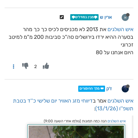
ארין ש
א
🌩️מבין במודלים🌩️
איש השלגים
את 2013 לא מכניסים לכיס כך כך מהר
בסערה ההיא ירדו בירושלים סה"כ סביבות 200 מ"מ למיטב
זכרוני
היום אנחנו על 80
2
ז'ק
👑 מלך ההימורים
איש השלגים
אמר ב
דיווחי מזג האוויר יום שלישי כ''ד בטבת
תשפ''ו (13/1/26)
:
איש השלגים
הנה כמה תמונות (צולמו אחרי השעה 9:00)