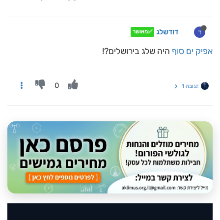
דודשלג
ד
✅מאושר
אפיק ים סוף
היה שלג בירושלים?!
0
תגובה 1