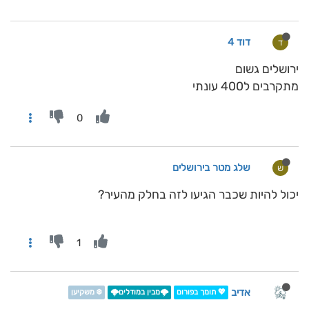
דוד 4
ד
ירושלים גשום
מתקרבים ל400 עונתי
0
שלג מטר בירושלים
ש
יכול להיות שכבר הגיעו לזה בחלק מהעיר?
1
אדיב
💖 תומך בפורום
🌩️מבין במודלים🌩️
❄️ משקיען