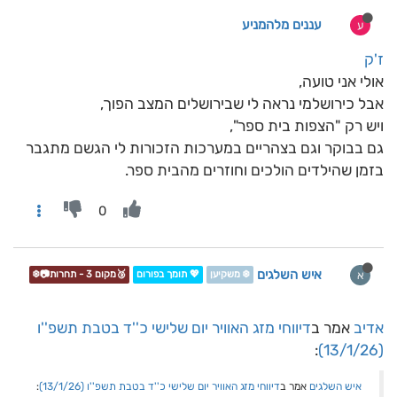
עננים מלהמניע
ע
ז'ק
אולי אני טועה,
אבל כירושלמי נראה לי שבירושלים המצב הפוך,
ויש רק "הצפות בית ספר",
גם בבוקר וגם בצהריים במערכות הזכורות לי הגשם מתגבר
בזמן שהילדים הולכים וחוזרים מהבית ספר.
0
איש השלגים
א
❄️ משקיען
💖 תומך בפורום
🥉מקום 3 - תחרות📷❄️
אדיב
אמר ב
דיווחי מזג האוויר יום שלישי כ''ד בטבת תשפ''ו
:
(13/1/26)
איש השלגים
אמר ב
דיווחי מזג האוויר יום שלישי כ''ד בטבת תשפ''ו (13/1/26)
: