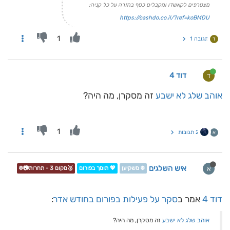
מצטרפים לקאשדו ומקבלים כסף בחזרה על כל קניה:
https://cashdo.co.il/?ref=koBMDU
1
תגובה 1
ד
דוד 4
ד
אוהב שלג לא ישבע
זה מסקרן, מה היה?
1
2 תגובות
א
איש השלגים
א
❄️ משקיען
💖 תומך בפורום
🥉מקום 3 - תחרות📷❄️
דוד 4
אמר ב
סקר על פעילות בפורום בחודש אדר
:
אוהב שלג לא ישבע
זה מסקרן, מה היה?