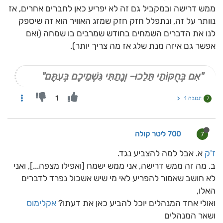
ממש דרישה ובמקביל גם זה לא יפריע כאן לחברים אחרים, אז
נוותר על זה, ונתפלל חזק חזק שמזג האוויר הוא זה שיספק
לנו את הדברים השמחים בחודש שמרבים בו שמחה (ואם
אפשר גם איזה מנת שלג אז מה צריך יותר).
"אִם בְּחֻקּוֹתַי תֵּלֵכוּ- וְנָתַתִּי גִּשְׁמֵיכֶם בְּעִתָּם"
1
תגובה 1
7
700 ליטר קולה
7
ז'ק
א. אבל למה להצביע נגד.
ב. מה זה ממש דרישה, אני ממש ישמח [ואפילו מצפה...], ואני
לא חושב שאמור להפריע לאי מי שיש אשכול נפרד לדברים
האלו,
ואולי אחד המנהלים יוכל להביע כאן את דעתו?
אקלימוס
ושאר המנהלים