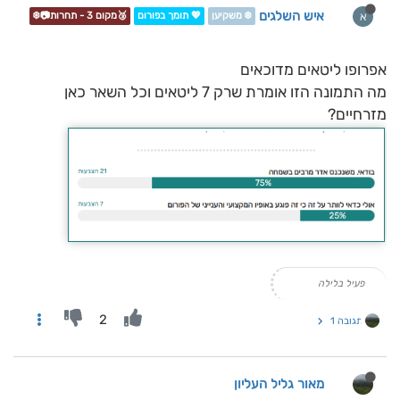
איש השלגים
א
❄️ משקיען
💖 תומך בפורום
🥉מקום 3 - תחרות📷❄️
אפרופו ליטאים מדוכאים
מה התמונה הזו אומרת שרק 7 ליטאים וכל השאר כאן
מזרחיים?
פעיל בלילה
2
תגובה 1
מאור גליל העליון