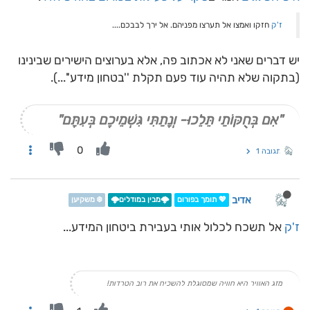
ז'ק
חזקו ואמצו אל תערצו מפניהם. אל ירך לבבכם....
יש דברים שאני לא אכתוב פה, אלא בערוצים הישירים שבינינו
(בתקוה שלא תהיה עוד פעם תקלת ''בטחון מידע''...).
"אִם בְּחֻקּוֹתַי תֵּלֵכוּ- וְנָתַתִּי גִּשְׁמֵיכֶם בְּעִתָּם"
0
תגובה 1
אדיב
💖 תומך בפורום
🌩️מבין במודלים🌩️
❄️ משקיען
ז'ק
אל תשכח לכלול אותי בעבירת ביטחון המידע...
מזג האוויר היא חוויה שמסוגלת להשכיח את רוב הטרדות!