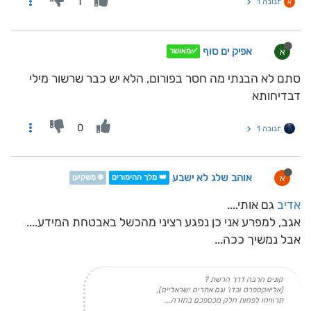
1
תגובה 1
א
אפיק ים סוף
א
✅מאושר
סתם לא הבנתי מה חסר בפורום, הלא יש כבר שרשור מילי
דבדיחותא
0
תגובה 1
אוהב שלג לא ישבע
א
👑 מלך ההימורים
❄️ משקיען
אדיב
גם אותי....
אגב, למפרע אני כן נפגע רציני מהכשל באבטחת המידע....
אבל נמשיך ככה...
קונים הרבה דרך הרשת ?
(אליאקספרס וכדו' וגם אתרים ישראליים),
תרוויחו לפחות חלק מכספכם בחזרה...