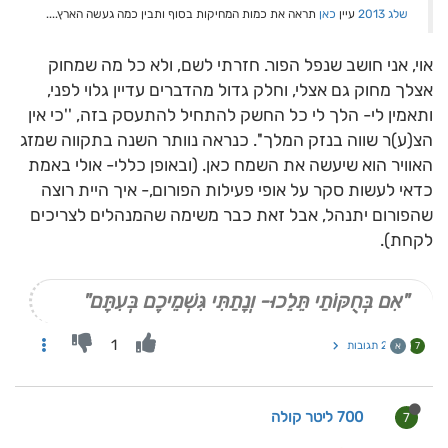
שלג 2013
עיין
כאן
תראה את כמות המחיקות בסוף ותבין כמה געשה הארץ....
אוי, אני חושב שנפל הפור. חזרתי לשם, ולא כל מה שמחוק
אצלך מחוק גם אצלי, וחלק גדול מהדברים עדיין גלוי לפני,
ותאמין לי- הלך לי כל החשק להתחיל להתעסק בזה, ''כי אין
הצ(ע)ר שווה בנזק המלך''. כנראה נוותר השנה בתקווה שמזג
האוויר הוא שיעשה את השמח כאן. (ובאופן כללי- אולי באמת
כדאי לעשות סקר על אופי פעילות הפורום,- איך היית רוצה
שהפורום יתנהל, אבל זאת כבר משימה שהמנהלים לצריכים
לקחת).
"אִם בְּחֻקּוֹתַי תֵּלֵכוּ- וְנָתַתִּי גִּשְׁמֵיכֶם בְּעִתָּם"
1
2 תגובות
7
א
700 ליטר קולה
7