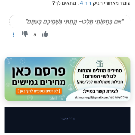
עומד מאחורי הניק
דוד 4
. מתאים לך?
"אִם בְּחֻקּוֹתַי תֵּלֵכוּ- וְנָתַתִּי גִּשְׁמֵיכֶם בְּעִתָּם"
5
צור קשר