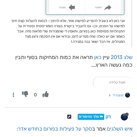
אני כאן לא בשביל להפריע למישהו אחר, אלא להיפך,- לנסות להעלות קצת חיוך
למישהו על הפנים, וכן- גם להעביר ביקורת בצורה הומוריסטית וסטירית על
התנהלויות מסוימות כאן בפורום, ותאמין לי שהמגירות שלי מלאות מזה. אבל
כאמור אם יש כאלה שזה מפריע להם, ובודאי אם אין הסכמה ורצון מצד
המנהלים, אז הכל ישאר גנוז במגירה.!
שלג 2013
עיין
כאן
תראה את כמות המחיקות בסוף ותבין
כמה געשה הארץ....
פעיל בלילה
0
תגובה 1
ז'ק
👑 מלך ההימורים
איש השלגים
אמר ב
סקר על פעילות בפורום בחודש אדר
: