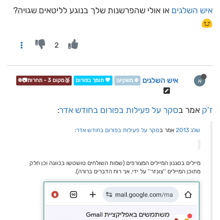
איש השלגים
או אולי שהפרשנות שלך בנוגע לליטאים שגויה?
2
איש השלגים
א
❄️ משקיען
💖 תומך בפורום
🥉מקום 3 - תחרות📷❄️
ז'ק
אמר ב
סקר על פעילות בפורום בחודש אדר
:
שלג 2013
אמר ב
סקר על פעילות בפורום בחודש אדר
:
מיילים בסגנון המיילים המצורפים (שמות השולחים טושטשו בכוונה וכן חלק
מתוכן המיילים ''צונזר'' על ידי, אך רוח הדברים ברורה).