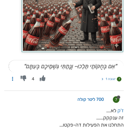
"אִם בְּחֻקּוֹתַי תֵּלֵכוּ- וְנָתַתִּי גִּשְׁמֵיכֶם בְּעִתָּם"
4
תגובה 1
7
700 ליטר קולה
7
ז'ק
לא....
זה ענקקק......
התחלנו את הפעילות דה-פקטו...