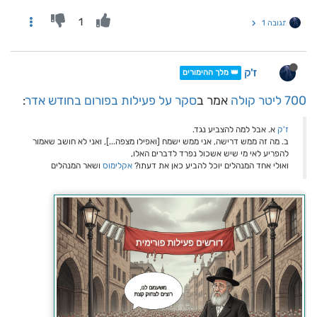
1
תגובה 1
ז'ק
👑 מלך ההימורים
700 ליטר קולה
אמר ב
סקר על פעילות בפורום בחודש אדר
:
ז'ק
א. אבל למה להצביע נגד.
ב. מה זה ממש דרישה, אני ממש ישמח [ואפילו מצפה...], ואני לא חושב שאמור
להפריע לאי מי שיש אשכול נפרד לדברים האלו,
ואולי אחד המנהלים יוכל להביע כאן את דעתו?
אקלימוס
ושאר המנהלים