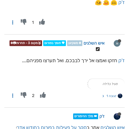
ז'ק
1
איש השלגים
א
❄️ משקיען
💖 תומך בפורום
🥉מקום 3 - תחרות📷❄️
ז'ק
חזקו ואמצו אל ירך לבבכם. ואל תערצו מפניהם....
פעיל בלילה
2
תגובה 1
ז'ק
👑 מלך ההימורים
איש השלגים
אמר ב
סקר על פעילות בפורום בחודש אדר
: