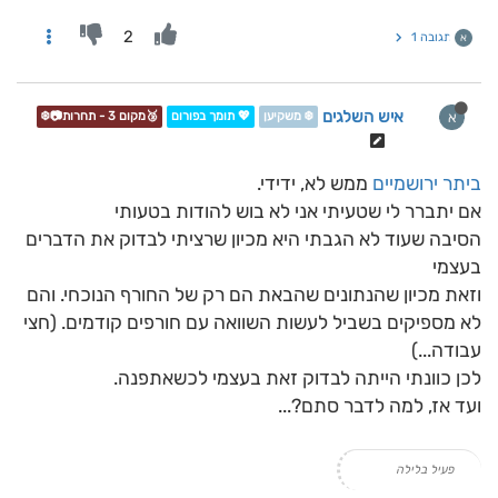
2
תגובה 1
א
איש השלגים
א
❄️ משקיען
💖 תומך בפורום
🥉מקום 3 - תחרות📷❄️
ביתר ירושמיים
ממש לא, ידידי.
אם יתברר לי שטעיתי אני לא בוש להודות בטעותי
הסיבה שעוד לא הגבתי היא מכיון שרציתי לבדוק את הדברים
בעצמי
וזאת מכיון שהנתונים שהבאת הם רק של החורף הנוכחי. והם
לא מספיקים בשביל לעשות השוואה עם חורפים קודמים. (חצי
עבודה...)
לכן כוונתי הייתה לבדוק זאת בעצמי לכשאתפנה.
ועד אז, למה לדבר סתם?...
פעיל בלילה