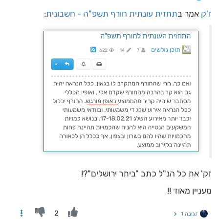
ז'ק
אמר ב
תחזית עונתית חורף תשפ"ה - חשבונית
:
זק' את כל הנ"ל כתב "ביתר ירושלים"?!
מעניין מאוד !!
2
תגובה 1