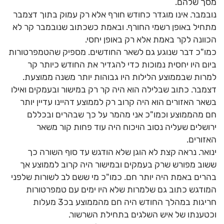
מסך שלהם.
נובמבר. אינו מוגדר כחודש חורף אלא רק עמוק בתוך דצמבר
מתחיל באופן רשמי החורף. ובאמת כשכתוב שנובמבר קר לא
הכוונה לקר באמת אלא רק באופן יחסי.
כמו"כ דבר שנוגע גם לשאר החודשים. מספיק שהטמפרטורות
ביום היו יחסית נמוכות כדי להגדיר את החודש כיותר קר
למרות שבממוצע הלילות היו גבוהות יותר משנה ממוצעת.
דצמבר. כתוב שבלילה הוא היה קר רק במישור ובעמקים ואילו
בשאר האזורים הוא היה קרוב רק לממוצע דהיינו עדיין יותר
חם מהממוצע וכמו"כ אני מהמר על כך שבהרים ובכללם
ירושלים שעליה נסוב הויכוח היה עוד פחות קור משאר
האזורים.
ינואר. נראה קצת לא הוגן שלא הודגש עד סוף השורה כך
ששוב מפורש שרק בעמקים ובמישור היה קרוב לממוצע אך
בהרים באמת היה יותר חם. כמו"כ מי ששם לב לשורות שלפני
המודגש כתוב גם שלמרות שלא היו ימים עם טמפרטורות
חריגות במהלך החודש היה חם מהממוצע בכ3 מעלות
וכטענתו של איש השלגים בתחילת השרשור.