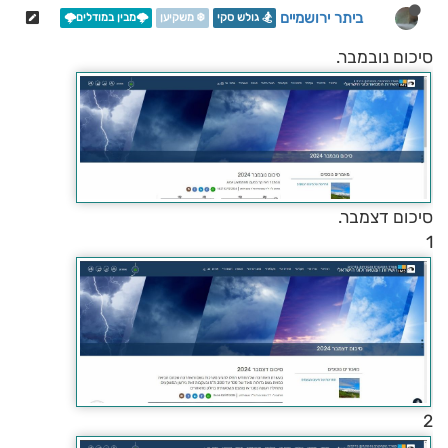
ביתר ירושמיים
🏂 גולש סקי
❄️ משקיען
🌩️מבין במודלים🌩️
סיכום נובמבר.
סיכום דצמבר.
1
2