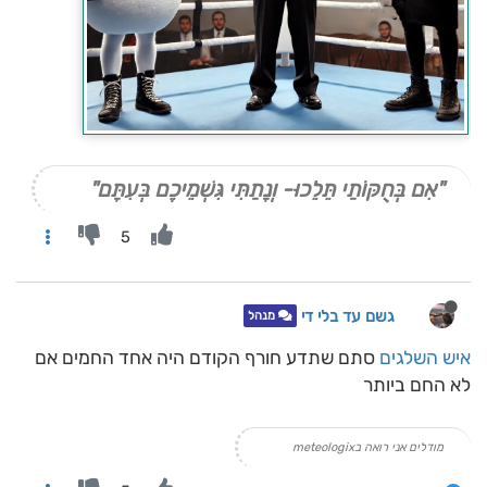
"אִם בְּחֻקּוֹתַי תֵּלֵכוּ- וְנָתַתִּי גִּשְׁמֵיכֶם בְּעִתָּם"
5
גשם עד בלי די
מנהל
איש השלגים
סתם שתדע חורף הקודם היה אחד החמים אם
לא החם ביותר
מודלים אני רואה בmeteologix