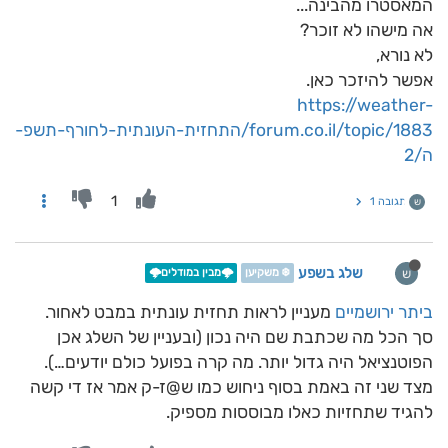
המאסטרו מהבינה...
אה מישהו לא זוכר?
לא נורא,
אפשר להיזכר כאן.
https://weather-
forum.co.il/topic/1883/התחזית-העונתית-לחורף-תשפ-
ה/2
1
תגובה 1
ש
שלג בשפע
ש
❄️ משקיען
🌩️מבין במודלים🌩️
ביתר ירושמיים
מעניין לראות תחזית עונתית במבט לאחור.
סך הכל מה שכתבת שם היה נכון (ובעניין של השלג אכן
הפוטנציאל היה גדול יותר. מה קרה בפועל כולם יודעים…).
מצד שני זה באמת בסוף ניחוש כמו ש@ז-ק אמר אז די קשה
להגיד שתחזיות כאלו מבוססות מספיק.