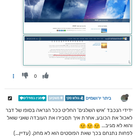
0
ביתר ירושמיים
🏂 גולש סקי
❄️ משקיען
🌩️מבין במודלים🌩️
ידידי הנכבד 'איש השלגים' החליט ככל הנראה בסופו של דבר
לאכול את הכובע, אחרת איך תסבירו את העובדה שאני שואל
והוא לא מגיב...
לפחות נתנחם בכך שאת הפוסטים הוא לא מחק. (עדיין...)