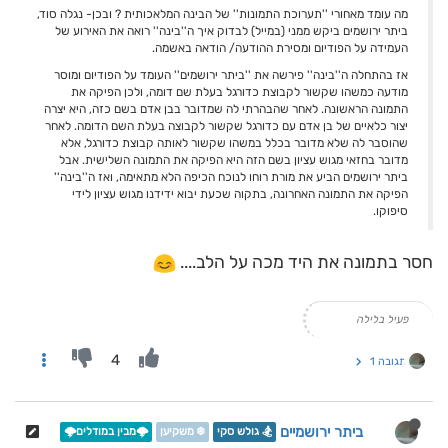
מה עומד מאחורי ''תערוכת התמונות'' של הבינה המלאכותית ? ובכן- נגלה סוד,
ביתר ירושמים ביקש ממני (במייל) לבדוק איך ה''בינה'' רואה את האירוע של
העמידה על הפודיום ומסירת ההודעה/ הודאה באשמה.
אז בהתחלה ה''בינה'' פירשה את ''ביתר ירושמים'' העומד על הפודיום ומוסר
מודעה כמשהו שקשור לקבוצת כדורגל בעלת שם דומה, ולכן הפיקה את
התמונה הראשונה. לאחר שהבהרתי לה שמדובר בבן אדם בשם כזה, היא יצרה
יצור כלאיים של בן אדם עם כדורגל שקשור לקבוצה בעלת השם הדומה. לאחר
שהוסבר לה שלא מדובר בכלל במשהו שקשור לאותה קבוצת כדורגל, אלא
מדובר בחזאי מגוש עציון בשם הזה היא הפיקה את התמונה השלישית. אבל
ביתר ירושמים הביע את מורת רוחו לנוכח הכיפה הלא מתאימה, ואז ה''בינה''
הפיקה את התמונה האחרונה, בתקוה שכעת יבוא ידידנו מגוש עציון לידי
סיפוקו.
חסר בתמונה את היד מכה על הלב....
פעיל בלילה
4
תגובה 1
ביתר ירושמיים
🏂 גולש סקי
❄️ משקיען
🌩️מבין במודלים🌩️