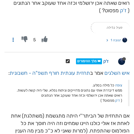
רואים שאתה אכן ירושלמי וכזה אחד שעוקב אחר הנתונים
(
ז'ק
מפסוט? )
פעיל בלילה
5
תגובה 1
ז'ק
👑 מלך ההימורים
איש השלגים
אמר ב
תחזית עונתית חורף תשפ"ה - חשבונית
:
צופה
כל מילה בסלע.
ממש דיבררת אותי עם נתונים מדוייקים וניתוח נפלא, שלי היה קשה לעשות.
רואים שאתה אכן ירושלמי וכזה אחד שעוקב אחר הנתונים
(
ז'ק
מפסוט? )
אם התחזית של הביתר''י היתה מתגשמת (משתלגת) אחת
לאחת אז אולי כולנו היינו שמחים וזה היה חוסך את כל
הפולמוס שהתפתח. (למרות שאני לא כ''כ מבין מה הענין