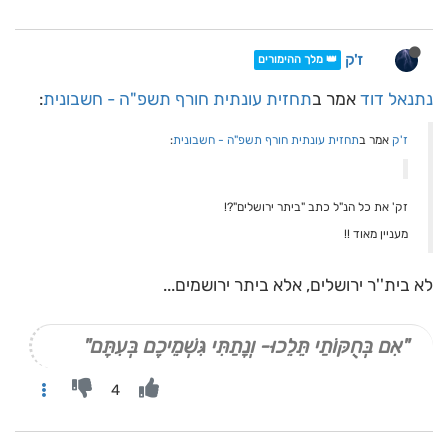
ז'ק
👑 מלך ההימורים
נתנאל דוד
אמר ב
תחזית עונתית חורף תשפ"ה - חשבונית
:
ז'ק
אמר ב
תחזית עונתית חורף תשפ"ה - חשבונית
:
זק' את כל הנ"ל כתב "ביתר ירושלים"?!
מעניין מאוד !!
לא בית''ר ירושלים, אלא ביתר ירושמים...
"אִם בְּחֻקּוֹתַי תֵּלֵכוּ- וְנָתַתִּי גִּשְׁמֵיכֶם בְּעִתָּם"
4