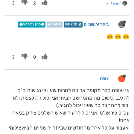
2
תגובה 1
ביתר ירושמיים
🏂 גולש סקי
❄️ משקיען
🌩️מבין במודלים🌩️
0
צופה
צ
אני צופה כבר תקופה ארוכה למרות שאיו לי נגישות כ"כ
להגיב. (משום מה מהמחשב הביתי אני יכול רק לצפות ולא
יכול להתחבר כך שאיני יכול להגיב.)
עכ"פ כירושלמי אני יכול להעיד שאיש השלגים צודק במאה
אחוז!
ואעבור על כל אחד מהחודשים שביתר ירושמיים הביא צילומי