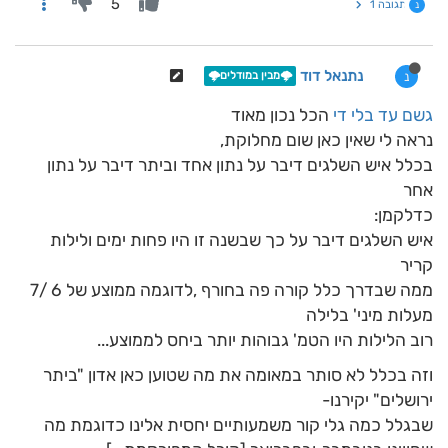
5
תגובה 1
נ
נתנאל דוד
נ
🌩️מבין במודלים🌩️
גשם עד בלי די
הכל נכון מאוד
נראה לי שאין כאן שום מחלוקת,
בכלל איש השלגים דיבר על נתון אחד וביתר דיבר על נתון
אחר
כדלקמן:
איש השלגים דיבר על כך שבשנה זו היו פחות ימים ולילות
קריר
ממה שבדרך כלל קורה פה בחורף ,לדוגמה ממוצע של 6 /7
מעלות מיני' בלילה
רוב הלילות היו הטמ' גבוהות יותר ביחס לממוצע...
וזה בכלל לא סותר במאומה את מה שטוען כאן אדון "ביתר
ירושלים" יקירנו-
שבגלל כמה גלי קור משמעותיים יחסית אלינו כדוגמת מה