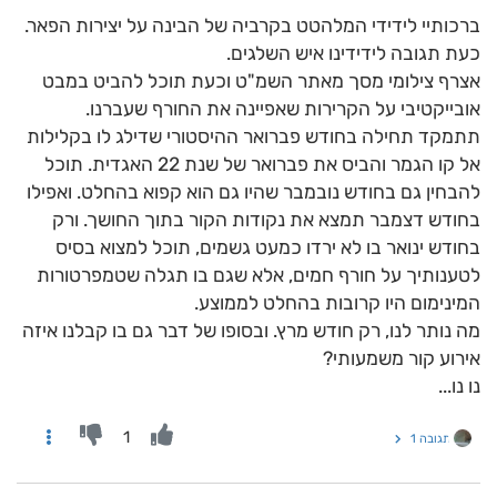
ברכותיי לידידי המלהטט בקרביה של הבינה על יצירות הפאר.
כעת תגובה לידידינו איש השלגים.
אצרף צילומי מסך מאתר השמ"ט וכעת תוכל להביט במבט
אובייקטיבי על הקרירות שאפיינה את החורף שעברנו.
תתמקד תחילה בחודש פברואר ההיסטורי שדילג לו בקלילות
אל קו הגמר והביס את פברואר של שנת 22 האגדית. תוכל
להבחין גם בחודש נובמבר שהיו גם הוא קפוא בהחלט. ואפילו
בחודש דצמבר תמצא את נקודות הקור בתוך החושך. ורק
בחודש ינואר בו לא ירדו כמעט גשמים, תוכל למצוא בסיס
לטענותיך על חורף חמים, אלא שגם בו תגלה שטמפרטורות
המינימום היו קרובות בהחלט לממוצע.
מה נותר לנו, רק חודש מרץ. ובסופו של דבר גם בו קבלנו איזה
אירוע קור משמעותי?
נו נו...
1
תגובה 1