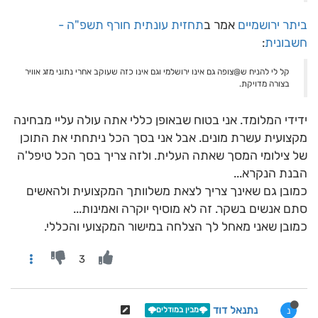
ביתר ירושמיים
אמר ב
תחזית עונתית חורף תשפ"ה -
חשבונית
:
קל לי להניח ש@צופה גם אינו ירושלמי וגם אינו כזה שעוקב אחרי נתוני מזג אוויר
בצורה מדויקת.
ידידי המלומד. אני בטוח שבאופן כללי אתה עולה עליי מבחינה
מקצועית עשרת מונים. אבל אני בסך הכל ניתחתי את התוכן
של צילומי המסך שאתה העלית. ולזה צריך בסך הכל טיפל'ה
הבנת הנקרא...
כמובן גם שאינך צריך לצאת משלוותך המקצועית ולהאשים
סתם אנשים בשקר. זה לא מוסיף יוקרה ואמינות...
כמובן שאני מאחל לך הצלחה במישור המקצועי והכללי.
3
נתנאל דוד
נ
🌩️מבין במודלים🌩️