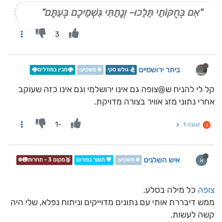
"אִם בְּחֻקּוֹתַי תֵּלֵכוּ- וְנָתַתִּי גִּשְׁמֵיכֶם בְּעִתָּם"
3
ביתר ירושמיים
🏂 גולש סקי
❄️ משקיען
🌩️מבין במודלים🌩️
קל לי להניח ש@צופה גם אינו ירושלמי וגם אינו כזה שעוקב
אחרי נתוני מזג אוויר בצורה מדויקת.
-1
תגובה 1
צ
איש השלגים
א
❄️ משקיען
💖 תומך בפורום
🥉מקום 3 - תחרות📷❄️
צופה
כל מילה בסלע.
ממש דיבררת אותי עם נתונים מדוייקים וניתוח נפלא, שלי היה
קשה לעשות.