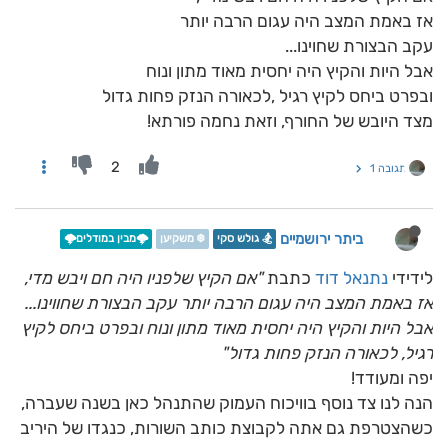
אז באמת המצב היה עגום הרבה יותר
עקב הבצורת שחוינו...
אבל היות והקיץ היה יחסית מאוד מתון ונוח
ובפרט ביחס לקיץ רגיל ,לכאורה הנזק פחות גדול
מצד היובש של החורף, וזאת נחמה פורתא!
2
תגובה 1
ביתר ירושמיים
🏂 גולש סקי
❄️ משקיען
🌩️מבין במודלים🌩️
לידידי
נתנאל דוד
כתבת
"אם הקיץ שלפניו היה חם ויבש מדי,
אז באמת המצב היה עגום הרבה יותר עקב הבצורת שחווינו...
אבל היות והקיץ היה יחסית מאוד מתון ונוח ובפרט ביחס לקיץ
רגיל, לכאורה הנזק פחות גדול"
יפה ומעודד!
הנה לנו צד נוסף בוויכוח העמוק שהתנהל כאן בשנה שעברה,
כשהצטרפת גם אתה לקבוצת כותב השורות, כנגדו של היריב