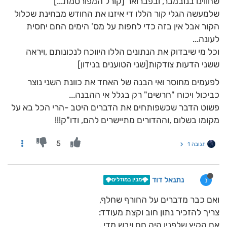
שחווינו בנובמבר, ובפברואר [קורל המפורסמת...]
שלמעשה הגלי קור הללו די איזנו את החודש מבחינת שכלול
הקור אבל אין בזה כדי לחפות על מס' הימים החם יחסית
לעונה...
וכל מי שיבדוק את הנתונים הללו היווכח לנכונותם ,ויראה
ששני הדעות צודקות[שני הטוענים בנידון]
לפעמים מחוסר ואי הבנה של האחד את כוונת השני נוצר
כביכול ויכוח "חרשים" רק בגלל אי ההבנה...
פשוט הדבר שכשפותחים את הדברים היטב -הרי הכל בא על
מקומו בשלום ,וההדורים מתיישרים להם, ודו"ק!!!
5
תגובה 1
נתנאל דוד
נ
🌩️מבין במודלים🌩️
ואם כבר מדברים על החורף שחלף,
צריך להזכיר נתון חוב וקצת מעודד:
אם הקיץ שלפניו היה חם ויבש מדי ,