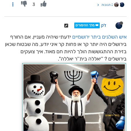
3
2 תגובות
ז'ק
👑 מלך ההימורים
איש השלגים
ביתר ירושמיים
ידעתי שיהיה מעניין. אם החורף
בירושלים היה יותר קר או פחות קר איני יודע, מה שבטוח שכאן
בזירת ההתגוששות הולך להיות חם מאוד. איך צועקים
בירושלים ? ''יאללה בית''ר יאללה''.