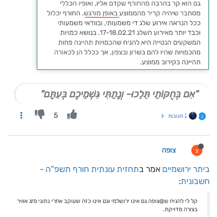
"אִם בְּחֻקּוֹתַי תֵּלֵכוּ- וְנָתַתִּי גִּשְׁמֵיכֶם בְּעִתָּם"
5
2 תגובות
נ
צופה
צ
ביתר ירושמיים
אמר ב
תחזית עונתית חורף תשפ"ה -
חשבונית
:
קל לי להניח ש@צופה גם אינו ירושלמי וגם אינו כזה שעוקב אחרי נתוני מזג אוויר
בצורה מדויקת.