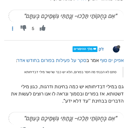
"אִם בְּחֻקּוֹתַי תֵּלֵכוּ- וְנָתַתִּי גִּשְׁמֵיכֶם בְּעִתָּם"
5
ז'ק
👑 מלך ההימורים
אפיק ים סוף
אמר ב
סקר על פעילות בפורום בחודש אדר
:
סתם לא הבנתי מה חסר בפורום, הלא יש כבר שרשור מילי דבדיחותא
גם במילי דבדיחותא יש כמה בחינות ודרגות, כגון מילי
דשטותא. אז בפורים ובסמוך ונראה לו אנו רוצים לעשות את
הדברים בבחינת ''עד דלא ידע''.
"אִם בְּחֻקּוֹתַי תֵּלֵכוּ- וְנָתַתִּי גִּשְׁמֵיכֶם בְּעִתָּם"