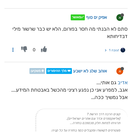
אפיק ים סוף
א
✅מאושר
סתם לא הבנתי מה חסר בפורום, הלא יש כבר שרשור מילי
דבדיחותא
0
תגובה 1
אוהב שלג לא ישבע
א
👑 מלך ההימורים
❄️ משקיען
אדיב
גם אותי....
אגב, למפרע אני כן נפגע רציני מהכשל באבטחת המידע....
אבל נמשיך ככה...
קונים הרבה דרך הרשת ?
(אליאקספרס וכדו' וגם אתרים ישראליים),
תרוויחו לפחות חלק מכספכם בחזרה...
מצטרפים לקאשדו ומקבלים כסף בחזרה על כל קניה: