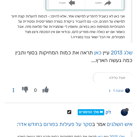
אני כאן לא בשביל להפריע למישהו אחר, אלא להיפך,- לנסות להעלות קצת חיוך
למישהו על הפנים, וכן- גם להעביר ביקורת בצורה הומוריסטית וסטירית על
התנהלויות מסוימות כאן בפורום, ותאמין לי שהמגירות שלי מלאות מזה. אבל
כאמור אם יש כאלה שזה מפריע להם, ובודאי אם אין הסכמה ורצון מצד
המנהלים, אז הכל ישאר גנוז במגירה.!
שלג 2013
עיין
כאן
תראה את כמות המחיקות בסוף ותבין
כמה געשה הארץ....
פעיל בלילה
0
תגובה 1
ז'ק
👑 מלך ההימורים
איש השלגים
אמר ב
סקר על פעילות בפורום בחודש אדר
:
שלג 2013
עיין
כאן
תראה את כמות המחיקות בסוף ותבין כמה געשה הארץ....