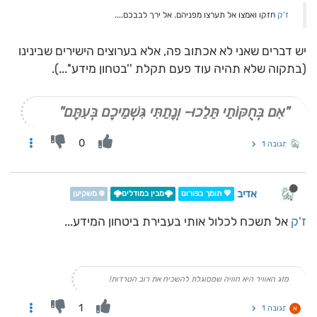
ז'ק
חזקו ואמצו אל תערצו מפניהם. אל ירך לבבכם....
יש דברים שאני לא אכתוב פה, אלא בערוצים הישירים שבינינו
(בתקוה שלא תהיה עוד פעם תקלת ''בטחון מידע''...).
"אִם בְּחֻקּוֹתַי תֵּלֵכוּ- וְנָתַתִּי גִּשְׁמֵיכֶם בְּעִתָּם"
0
תגובה 1
אדיב
💖 תומך בפורום
🌩️מבין במודלים🌩️
❄️ משקיען
ז'ק
אל תשכח לכלול אותי בעבירת ביטחון המידע...
מזג האוויר היא חוויה שמסוגלת להשכיח את רוב הטרדות!
1
תגובה 1
א