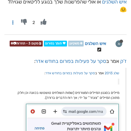
איש השלגים
או אולי שהפרשנות שלך בנוגע לליטאים שגויה?
2
איש השלגים
א
❄️ משקיען
💖 תומך בפורום
🥉מקום 3 - תחרות📷❄️
ז'ק
אמר ב
סקר על פעילות בפורום בחודש אדר
:
שלג 2013
אמר ב
סקר על פעילות בפורום בחודש אדר
:
מיילים בסגנון המיילים המצורפים (שמות השולחים טושטשו בכוונה וכן חלק
מתוכן המיילים ''צונזר'' על ידי, אך רוח הדברים ברורה).