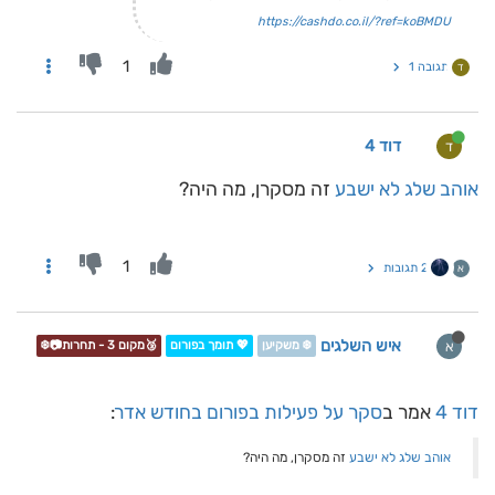
https://cashdo.co.il/?ref=koBMDU
1
תגובה 1
ד
דוד 4
ד
אוהב שלג לא ישבע
זה מסקרן, מה היה?
1
2 תגובות
א
איש השלגים
א
❄️ משקיען
💖 תומך בפורום
🥉מקום 3 - תחרות📷❄️
דוד 4
אמר ב
סקר על פעילות בפורום בחודש אדר
:
אוהב שלג לא ישבע
זה מסקרן, מה היה?