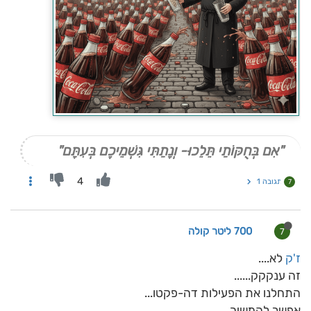
"אִם בְּחֻקּוֹתַי תֵּלֵכוּ- וְנָתַתִּי גִּשְׁמֵיכֶם בְּעִתָּם"
4
תגובה 1
7
700 ליטר קולה
7
ז'ק
לא....
זה ענקקק......
התחלנו את הפעילות דה-פקטו...
אפשר להמשיך