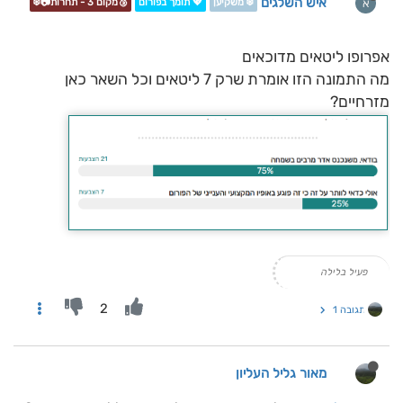
איש השלגים
א
❄️ משקיען
💖 תומך בפורום
🥉מקום 3 - תחרות📷❄️
אפרופו ליטאים מדוכאים
מה התמונה הזו אומרת שרק 7 ליטאים וכל השאר כאן
מזרחיים?
פעיל בלילה
2
תגובה 1
מאור גליל העליון