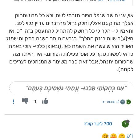
אוי, אני חושב שנפל הפור. חזרתי לשם, ולא כל מה שמחוק
אצלך מחוק גם אצלי, וחלק גדול מהדברים עדיין גלוי לפני,
ותאמין לי- הלך לי כל החשק להתחיל להתעסק בזה, ''כי אין
הצ(ע)ר שווה בנזק המלך''. כנראה נוותר השנה בתקווה שמזג
האוויר הוא שיעשה את השמח כאן. (ובאופן כללי- אולי באמת
כדאי לעשות סקר על אופי פעילות הפורום,- איך היית רוצה
שהפורום יתנהל, אבל זאת כבר משימה שהמנהלים לצריכים
לקחת).
"אִם בְּחֻקּוֹתַי תֵּלֵכוּ- וְנָתַתִּי גִּשְׁמֵיכֶם בְּעִתָּם"
1
2 תגובות
7
א
700 ליטר קולה
7
ז'ק