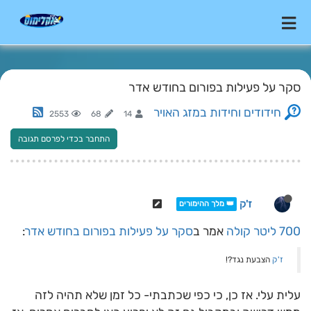
סקר על פעילות בפורום בחודש אדר
חידודים וחידות במזג האויר
2553
68
14
התחבר בכדי לפרסם תגובה
ז'ק
👑 מלך ההימורים
700 ליטר קולה
אמר ב
סקר על פעילות בפורום בחודש אדר
:
ז'ק
הצבעת נגד?!
עלית עלי. אז כן, כי כפי שכתבתי- כל זמן שלא תהיה לזה