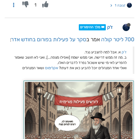
1
תגובה 1
ז'ק
👑 מלך ההימורים
700 ליטר קולה
אמר ב
סקר על פעילות בפורום בחודש אדר
:
ז'ק
א. אבל למה להצביע נגד.
ב. מה זה ממש דרישה, אני ממש ישמח [ואפילו מצפה...], ואני לא חושב שאמור
להפריע לאי מי שיש אשכול נפרד לדברים האלו,
ואולי אחד המנהלים יוכל להביע כאן את דעתו?
אקלימוס
ושאר המנהלים