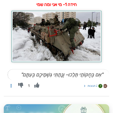
חידה 1- מי אני ומה שמי
"אִם בְּחֻקּוֹתַי תֵּלֵכוּ- וְנָתַתִּי גִּשְׁמֵיכֶם בְּעִתָּם"
1
2 תגובות
ש
7