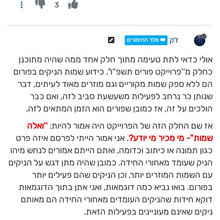
3
ז'ק
👑 מלך ההימורים
אולי כדאי לתת טעימה מתוך חלק אחד ממה שהיה מתוכנן
כחלק מ''פרוייקט פורים תשפ"ו". כידוע שמות הניקים בפורום
הם ללא ספק שמות מקוריים וגם מוזרים מאוד לעיתים, דבר
שנותן כר נרחב לפעילות משעשעת סביב לזה, ואם כבר
הולכים על זה, אז כמובן שפורים הוא הזמן המתאים לזה.
אז שם החלק הזה של הפרוייקט היה אמור להיות:
''ואלה
שמות''- מי מכיר מי יודע?
. אני אמור הייתי לפרסם איזה פרט
כגון תמונה או כיתוב וכדומה, ואתם הייתם אמורים לנחש מיהו
הניק שעומד מאחורי החידה. כמובן שהיה מתן דגש על הניקים
עם השמות המוזרים יותר, וכן הניקים שהם פעילים יותר
בפורום. בואו נביא כמה דוגמאות, ואני אתן בתוך הדוגמאות
דוקא חידות שהניקים העומדים מאחורי החידה הם מאותם
ניקים שאינם מעוניינים בפעילות הזאת.