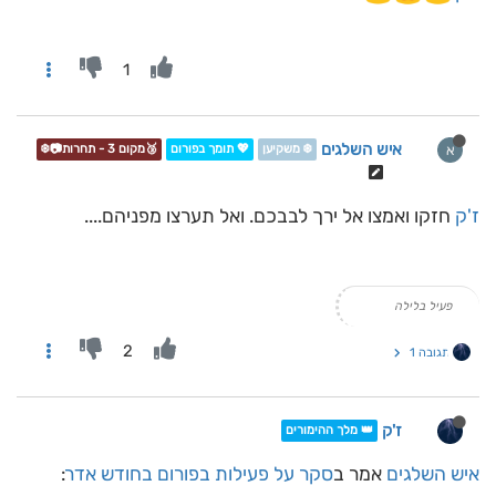
1
איש השלגים
א
❄️ משקיען
💖 תומך בפורום
🥉מקום 3 - תחרות📷❄️
ז'ק
חזקו ואמצו אל ירך לבבכם. ואל תערצו מפניהם....
פעיל בלילה
2
תגובה 1
ז'ק
👑 מלך ההימורים
איש השלגים
אמר ב
סקר על פעילות בפורום בחודש אדר
: