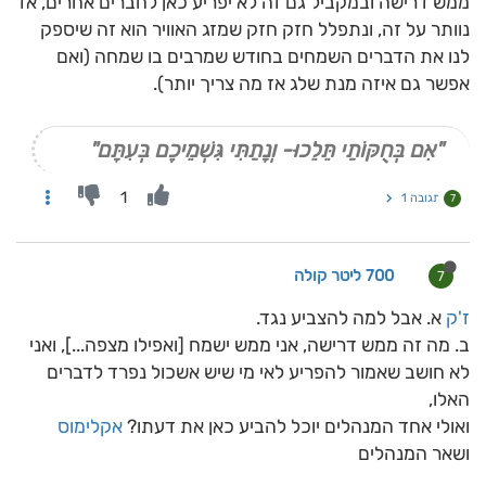
ממש דרישה ובמקביל גם זה לא יפריע כאן לחברים אחרים, אז
נוותר על זה, ונתפלל חזק חזק שמזג האוויר הוא זה שיספק
לנו את הדברים השמחים בחודש שמרבים בו שמחה (ואם
אפשר גם איזה מנת שלג אז מה צריך יותר).
"אִם בְּחֻקּוֹתַי תֵּלֵכוּ- וְנָתַתִּי גִּשְׁמֵיכֶם בְּעִתָּם"
1
תגובה 1
7
700 ליטר קולה
7
ז'ק
א. אבל למה להצביע נגד.
ב. מה זה ממש דרישה, אני ממש ישמח [ואפילו מצפה...], ואני
לא חושב שאמור להפריע לאי מי שיש אשכול נפרד לדברים
האלו,
ואולי אחד המנהלים יוכל להביע כאן את דעתו?
אקלימוס
ושאר המנהלים